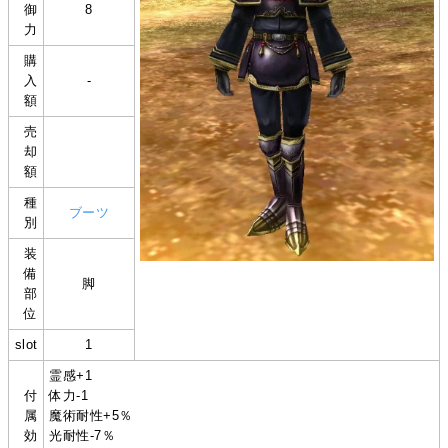
御
8
力
購
入
-
額
売
却
額
種
ブーツ
別
装
備
脚
部
位
slot
1
霊感+1
付
体力-1
属
魔術耐性+5％
効
光耐性-7％