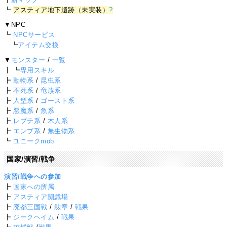
┗
アスティア地下遺跡（未実装）
?
▼NPC
┗
NPCサービス
┗
アイテム交換
▼
モンスター
/
一覧
┃ ┗
専用スキル
┣
動物系
/
昆虫系
┣
不死系
/
竜族系
┣
人型系
/
ゴースト系
┣
悪魔系
/
魚系
┣
レプテ系
/
木人系
┣
エンブ系
/
無生物系
┗
ユニークmob
国家/演習/戦争
演習/戦争への参加
┣
国家への所属
┣
アスティア闘戯場
┣
廃都三国戦
/
勲章
/
戦果
┣
ジークヘイム
/
戦果