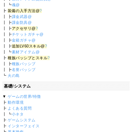
┃ ┗
魂@
┣
装備の入手方法@
?
┃ ┣
課金武器@
┃ ┣
課金防具@
┃ ┣
アクセサリ@
?
┃ ┣
チケットガチャ@
┃ ┣
金箱ガチャ@
┃ ┣
追加LV60スキル@
?
┃ ┗
素材アイテム@
┣
種族パッシブとスキル
?
┃ ┣
種族パッシブ
┃ ┣
名誉パッシブ
┗
火の島
基礎/システム
▼
ゲームの世界/特徴
┣
動作環境
┣
よくある質問
┃ ┗
小ネタ
┣
ゲームシステム
┣
インターフェイス
┣
基本操作