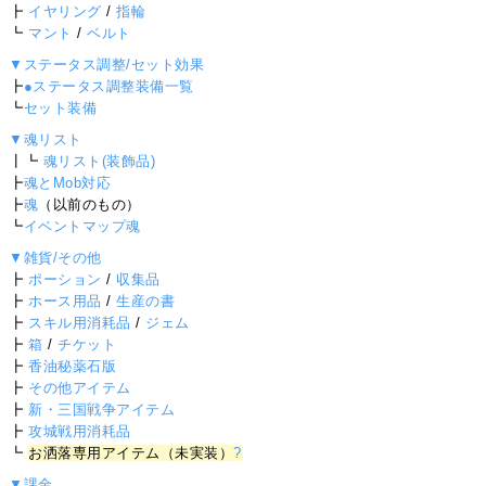
┣
イヤリング
/
指輪
┗
マント
/
ベルト
▼ステータス調整/セット効果
┣
●ステータス調整装備一覧
┗
セット装備
▼魂リスト
┃┗
魂リスト(装飾品)
┣
魂とMob対応
┣
魂
（以前のもの）
┗
イベントマップ魂
▼雑貨/その他
┣
ポーション
/
収集品
┣
ホース用品
/
生産の書
┣
スキル用消耗品
/
ジェム
┣
箱
/
チケット
┣
香油秘薬石版
┣
その他アイテム
┣
新・三国戦争アイテム
┣
攻城戦用消耗品
┗
お洒落専用アイテム（未実装）
?
▼課金