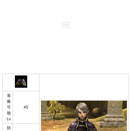
装
備
可
45
能
Lv
防