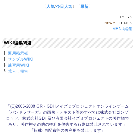
〔
人気
/
今日人気
〕〔
最新
〕
T.
?
Y.
?
NOW.
?
TOTAL.
?
MENU編集
WIKI編集関連
┣
運用掲示板
┣
サンプルWIKI
┣
練習用WIKI
┗
荒らし報告
「(C)2006-2008 GR・GDH／イズミプロジェクトオンラインゲーム
『パンドラサーガ』の画像・テキスト等のすべては株式会社ゴンゾ
ロッソ、株式会社GDH及び有限会社イズミプロジェクトの著作物で
あり、著作権その他の権利を侵害する行為は禁止されています」
「転載･再配布等の再利用を禁止します」