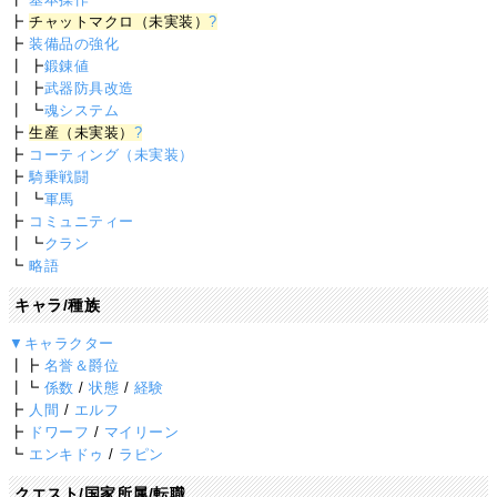
┣
チャットマクロ（未実装）
?
┣
装備品の強化
┃ ┣
鍛錬値
┃ ┣
武器防具改造
┃ ┗
魂システム
┣
生産（未実装）
?
┣
コーティング（未実装）
┣
騎乗戦闘
┃ ┗
軍馬
┣
コミュニティー
┃ ┗
クラン
┗
略語
キャラ/種族
▼キャラクター
┃┣
名誉＆爵位
┃┗
係数
/
状態
/
経験
┣
人間
/
エルフ
┣
ドワーフ
/
マイリーン
┗
エンキドゥ
/
ラピン
クエスト/国家所属/転職