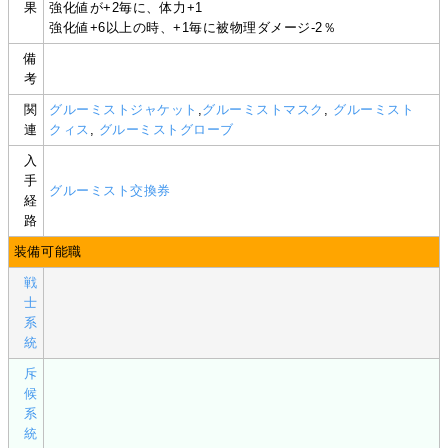
果
強化値が+2毎に、体力+1
強化値+6以上の時、+1毎に被物理ダメージ-2％
備
考
関
グルーミストジャケット
,
グルーミストマスク
,
グルーミスト
連
クィス
,
グルーミストグローブ
入
手
グルーミスト交換券
経
路
装備可能職
戦
士
系
統
斥
候
系
統