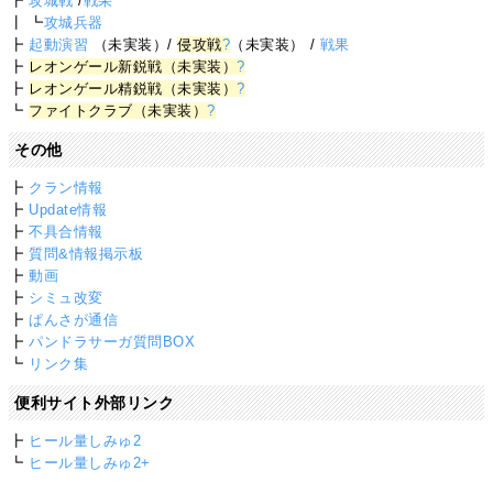
┣
攻城戦
/
戦果
┃ ┗
攻城兵器
┣
起動演習
（未実装）/
侵攻戦
?
（未実装） /
戦果
┣
レオンゲール新鋭戦（未実装）
?
┣
レオンゲール精鋭戦（未実装）
?
┗
ファイトクラブ（未実装）
?
その他
┣
クラン情報
┣
Update情報
┣
不具合情報
┣
質問&情報掲示板
┣
動画
┣
シミュ改変
┣
ぱんさが通信
┣
パンドラサーガ質問BOX
┗
リンク集
便利サイト外部リンク
┣
ヒール量しみゅ2
┗
ヒール量しみゅ2+