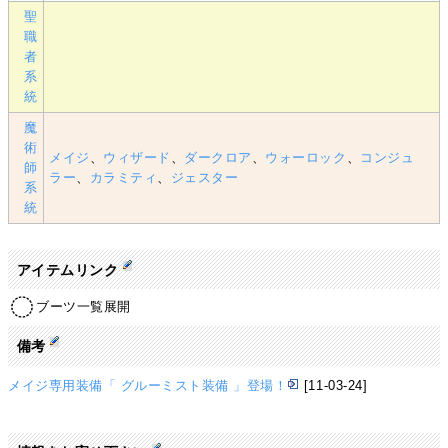
聖
職
者
系
統
魔
術
メイジ
、
ウィザード
、
ダークロア
、
ウォーロック
、
コンジュ
師
ラー
、
カラミティ
、
ジェスター
系
統
アイテムリンク
ブーツ一覧展開
備考
メイジ専用装備「 グルーミスト装備 」登場！
[11-03-24]