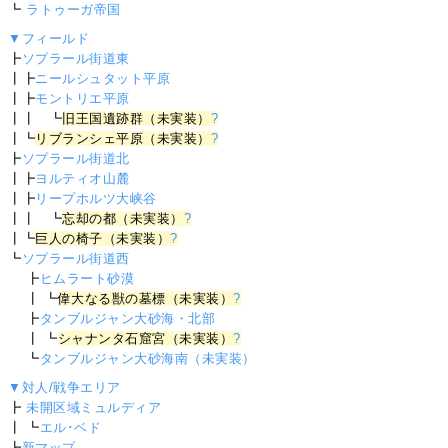
┗
ラトゥーガ帝国
▼フィールド
┣
ソプラール街道東
┃┣
ニールシュタット平原
┃┣
モントリエ平原
┃┃ ┗
旧王国遺跡群（未実装）
?
┃┗
リブランシェ平原（未実装）
?
┣
ソプラール街道北
┃┣
ヨルティオ山麓
┃┣
リープホルツ大峡谷
┃┃ ┗
忘却の都（未実装）
?
┃┗
巨人の椅子（未実装）
?
┗
ソプラール街道西
┣
ヒムラート砂漠
┃ ┗
偉大なる獣の墓標（未実装）
?
┣
タンブルジャン大砂海・北部
┃ ┗
シャナンタ石窟宮（未実装）
?
┗
タンブルジャン大砂海南（未実装）
▼対人/戦争エリア
┣
未開区域ミュルディア
┃ ┗
エル･ベド
┣
新マップ