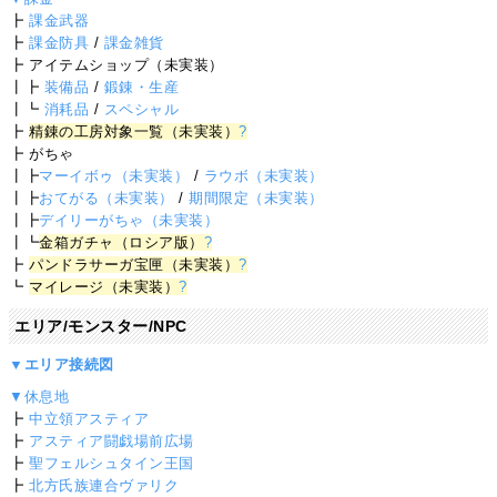
┣
課金武器
┣
課金防具
/
課金雑貨
┣ アイテムショップ（未実装）
┃┣
装備品
/
鍛錬・生産
┃┗
消耗品
/
スペシャル
┣
精錬の工房対象一覧（未実装）
?
┣ がちゃ
┃┣
マーイボゥ（未実装）
/
ラウボ（未実装）
┃┣
おてがる（未実装）
/
期間限定（未実装）
┃┣
デイリーがちゃ（未実装）
┃┗
金箱ガチャ（ロシア版）
?
┣
パンドラサーガ宝匣（未実装）
?
┗
マイレージ（未実装）
?
エリア/モンスター/NPC
▼エリア接続図
▼休息地
┣
中立領アスティア
┣
アスティア闘戯場前広場
┣
聖フェルシュタイン王国
┣
北方氏族連合ヴァリク