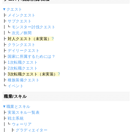
▼クエスト
┣
メインクエスト
┣
サブクエスト
┃┗
モンスター討伐クエスト
┃┗
次元ノ狭間
┣
対人クエスト（未実装）
?
┣
クランクエスト
┣
デイリークエスト
┣
国家に所属するためには？
┣
1次転職クエスト
┣
2次転職クエスト
┣
3次転職クエスト（未実装）
?
┣
種族装備クエスト
┗
イベント
職業/スキル
▼職業とスキル
┣
実装スキル一覧表
┣
戦士系統
┃┗
ウォーリア
┃ ┣
グラディエイター