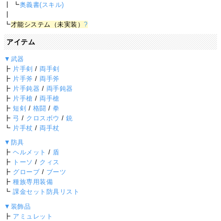
┃ ┗
奥義書(スキル)
┃
┗
才能システム（未実装）
?
アイテム
▼武器
┣
片手剣
/
両手剣
┣
片手斧
/
両手斧
┣
片手鈍器
/
両手鈍器
┣
片手槍
/
両手槍
┣
短剣
/
格闘
/
拳
┣
弓
/
クロスボウ
/
銃
┗
片手杖
/
両手杖
▼防具
┣
ヘルメット
/
盾
┣
トーソ
/
クィス
┣
グローブ
/
ブーツ
┣
種族専用装備
┗
課金セット防具リスト
▼装飾品
┣
アミュレット