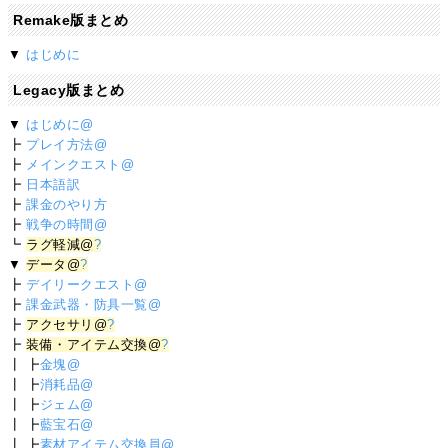
Remake版まとめ
▼
はじめに
Legacy版まとめ
▼
はじめに@
┣
プレイ方法@
┣
メインクエスト@
┣
日本語訳
┣
課金のやり方
┣
戦争の時間@
┗
ラグ軽減@
?
▼
データ@
?
┣
デイリークエスト@
┣
課金武器・防具一覧@
┣
アクセサリ@
?
┣
装備・アイテム交換@
?
┃ ┣
金塊@
┃ ┣
消耗品@
┃ ┣
ジェム@
┃ ┣
藍宝石@
┃ ┣
素材アイテム交換員@