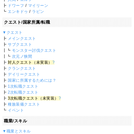
┣
ドワーフ
/
マイリーン
┗
エンキドゥ
/
ラピン
クエスト/国家所属/転職
▼クエスト
┣
メインクエスト
┣
サブクエスト
┃┗
モンスター討伐クエスト
┃┗
次元ノ狭間
┣
対人クエスト（未実装）
?
┣
クランクエスト
┣
デイリークエスト
┣
国家に所属するためには？
┣
1次転職クエスト
┣
2次転職クエスト
┣
3次転職クエスト（未実装）
?
┣
種族装備クエスト
┗
イベント
職業/スキル
▼職業とスキル