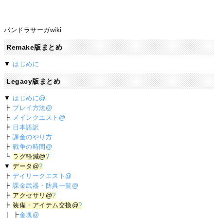
パンドラサーガwiki
Remake版まとめ
▼
はじめに
Legacy版まとめ
▼
はじめに@
┣
プレイ方法@
┣
メインクエスト@
┣
日本語訳
┣
課金のやり方
┣
戦争の時間@
┗
ラグ軽減@
?
▼
データ@
?
┣
デイリークエスト@
┣
課金武器・防具一覧@
┣
アクセサリ@
?
┣
装備・アイテム交換@
?
┃ ┣
金塊@