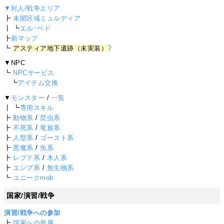
▼対人/戦争エリア
┣
未開区域ミュルディア
┃ ┗
エル･ベド
┣
新マップ
┗
アスティア地下遺跡（未実装）
?
▼NPC
┗
NPCサービス
┗
アイテム交換
▼
モンスター
/
一覧
┃ ┗
専用スキル
┣
動物系
/
昆虫系
┣
不死系
/
竜族系
┣
人型系
/
ゴースト系
┣
悪魔系
/
魚系
┣
レプテ系
/
木人系
┣
エンブ系
/
無生物系
┗
ユニークmob
国家/演習/戦争
演習/戦争への参加
┣
国家への所属