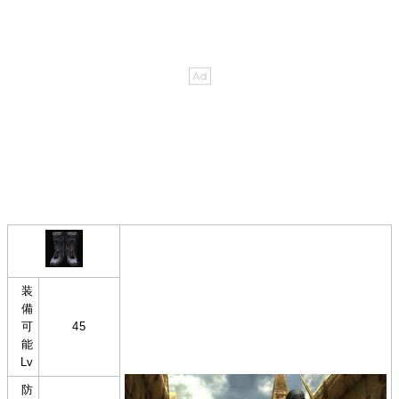
装
備
可
45
能
Lv
防