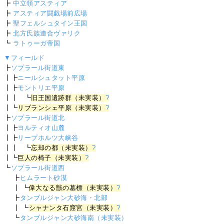
┣
中立領アスティア
┣
アスティア闘戯場前広場
┣
聖フェルシュタイン王国
┣
北方氏族連合ヴァリク
┗
ラトゥーガ帝国
▼フィールド
┣
ソプラール街道東
┃┣
ニールシュタット平原
┃┣
モントリエ平原
┃┃ ┗
旧王国遺跡群（未実装）
?
┃┗
リブランシェ平原（未実装）
?
┣
ソプラール街道北
┃┣
ヨルティオ山麓
┃┣
リープホルツ大峡谷
┃┃ ┗
忘却の都（未実装）
?
┃┗
巨人の椅子（未実装）
?
┗
ソプラール街道西
┣
ヒムラート砂漠
┃ ┗
偉大なる獣の墓標（未実装）
?
┣
タンブルジャン大砂海・北部
┃ ┗
シャナンタ石窟宮（未実装）
?
┗
タンブルジャン大砂海南（未実装）