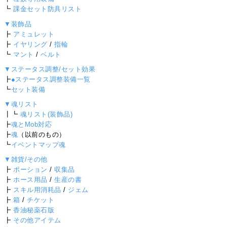
┗
課金セット防具リスト
▼装飾品
┣
アミュレット
┣
イヤリング
/
指輪
┗
マント
/
ベルト
▼ステータス調整/セット効果
┣
●ステータス調整装備一覧
┗
セット装備
▼魂リスト
┃┗
魂リスト(装飾品)
┣
魂とMob対応
┣
魂
（以前のもの）
┗
イベントマップ魂
▼雑貨/その他
┣
ポーション
/
収集品
┣
ホース用品
/
生産の書
┣
スキル用消耗品
/
ジェム
┣
箱
/
チケット
┣
香油秘薬石版
┣
その他アイテム