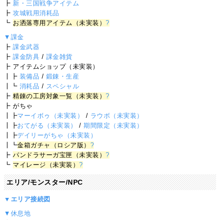
┣
新・三国戦争アイテム
┣
攻城戦用消耗品
┗
お洒落専用アイテム（未実装）
?
▼課金
┣
課金武器
┣
課金防具
/
課金雑貨
┣ アイテムショップ（未実装）
┃┣
装備品
/
鍛錬・生産
┃┗
消耗品
/
スペシャル
┣
精錬の工房対象一覧（未実装）
?
┣ がちゃ
┃┣
マーイボゥ（未実装）
/
ラウボ（未実装）
┃┣
おてがる（未実装）
/
期間限定（未実装）
┃┣
デイリーがちゃ（未実装）
┃┗
金箱ガチャ（ロシア版）
?
┣
パンドラサーガ宝匣（未実装）
?
┗
マイレージ（未実装）
?
エリア/モンスター/NPC
▼エリア接続図
▼休息地