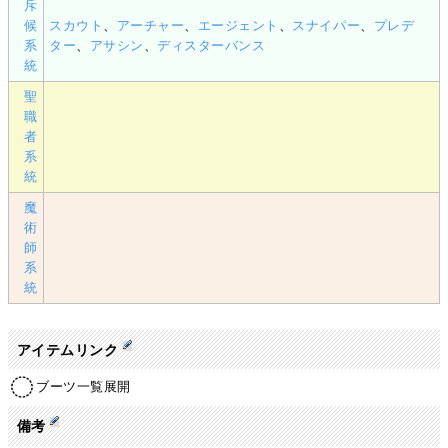
斥
候
スカウト
、
アーチャー
、
エージェント
、
スナイパー
、
プレデ
系
ター
、
アサシン
、
ディスターバンス
統
聖
職
者
系
統
魔
術
師
系
統
アイテムリンク
ブーツ一覧展開
備考