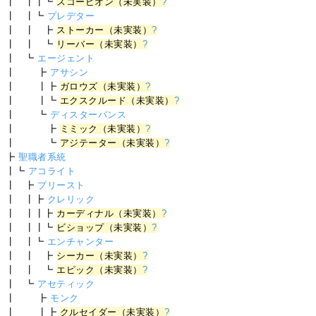
┃ ┃┃┗
スコーピオン（未実装）
?
┃ ┃┗
プレデター
┃ ┃ ┣
ストーカー（未実装）
?
┃ ┃ ┗
リーバー（未実装）
?
┃ ┗
エージェント
┃ ┣
アサシン
┃ ┃┣
ガロウズ（未実装）
?
┃ ┃┗
エクスクルード（未実装）
?
┃ ┗
ディスターバンス
┃ ┣
ミミック（未実装）
?
┃ ┗
アジテーター（未実装）
?
┣
聖職者系統
┃┗
アコライト
┃ ┣
プリースト
┃ ┃┣
クレリック
┃ ┃┃┣
カーディナル（未実装）
?
┃ ┃┃┗
ビショップ（未実装）
?
┃ ┃┗
エンチャンター
┃ ┃ ┣
シーカー（未実装）
?
┃ ┃ ┗
エピック（未実装）
?
┃ ┗
アセティック
┃ ┣
モンク
┃ ┃┣
クルセイダー（未実装）
?