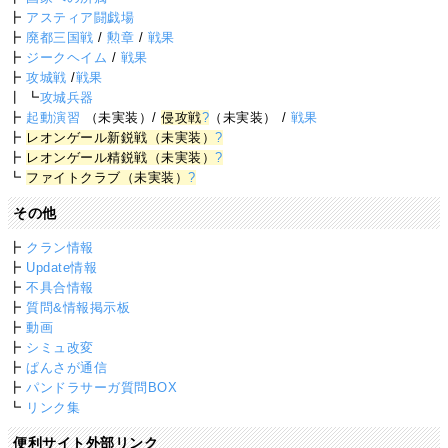
┣
アスティア闘戯場
┣
廃都三国戦
/
勲章
/
戦果
┣
ジークヘイム
/
戦果
┣
攻城戦
/
戦果
┃ ┗
攻城兵器
┣
起動演習
（未実装）/
侵攻戦
?
（未実装） /
戦果
┣
レオンゲール新鋭戦（未実装）
?
┣
レオンゲール精鋭戦（未実装）
?
┗
ファイトクラブ（未実装）
?
その他
┣
クラン情報
┣
Update情報
┣
不具合情報
┣
質問&情報掲示板
┣
動画
┣
シミュ改変
┣
ぱんさが通信
┣
パンドラサーガ質問BOX
┗
リンク集
便利サイト外部リンク