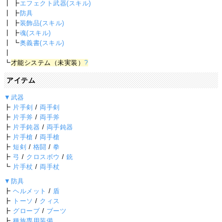
┃ ┣
エフェクト武器(スキル)
┃ ┣
防具
┃ ┣
装飾品(スキル)
┃ ┣
魂(スキル)
┃ ┗
奥義書(スキル)
┃
┗
才能システム（未実装）
?
アイテム
▼武器
┣
片手剣
/
両手剣
┣
片手斧
/
両手斧
┣
片手鈍器
/
両手鈍器
┣
片手槍
/
両手槍
┣
短剣
/
格闘
/
拳
┣
弓
/
クロスボウ
/
銃
┗
片手杖
/
両手杖
▼防具
┣
ヘルメット
/
盾
┣
トーソ
/
クィス
┣
グローブ
/
ブーツ
┣
種族専用装備