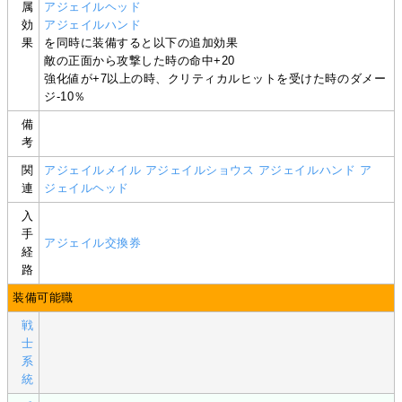
属
アジェイルヘッド
効
アジェイルハンド
果
を同時に装備すると以下の追加効果
敵の正面から攻撃した時の命中+20
強化値が+7以上の時、クリティカルヒットを受けた時のダメー
ジ-10％
備
考
関
アジェイルメイル
アジェイルショウス
アジェイルハンド
ア
連
ジェイルヘッド
入
手
アジェイル交換券
経
路
装備可能職
戦
士
系
統