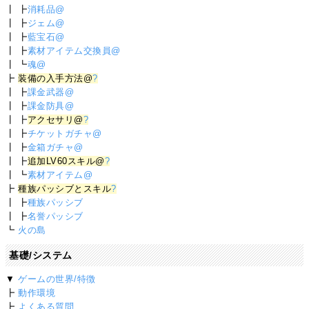
┃ ┣
消耗品@
┃ ┣
ジェム@
┃ ┣
藍宝石@
┃ ┣
素材アイテム交換員@
┃ ┗
魂@
┣
装備の入手方法@
?
┃ ┣
課金武器@
┃ ┣
課金防具@
┃ ┣
アクセサリ@
?
┃ ┣
チケットガチャ@
┃ ┣
金箱ガチャ@
┃ ┣
追加LV60スキル@
?
┃ ┗
素材アイテム@
┣
種族パッシブとスキル
?
┃ ┣
種族パッシブ
┃ ┣
名誉パッシブ
┗
火の島
基礎/システム
▼
ゲームの世界/特徴
┣
動作環境
┣
よくある質問