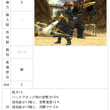
御
5
力
購
入
-
額
売
却
額
種
ブーツ
別
装
備
脚
部
位
slot
1
筋力+1
バックアタック時の攻撃力+5％
強化値が+1毎に、攻撃速度+1％
付
強化値が+3毎に、消費マナ-2％