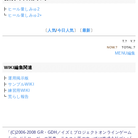
┣
ヒール量しみゅ2
┗
ヒール量しみゅ2+
〔
人気
/
今日人気
〕〔
最新
〕
T.
?
Y.
?
NOW.
?
TOTAL.
?
MENU編集
WIKI編集関連
┣
運用掲示板
┣
サンプルWIKI
┣
練習用WIKI
┗
荒らし報告
「(C)2006-2008 GR・GDH／イズミプロジェクトオンラインゲーム