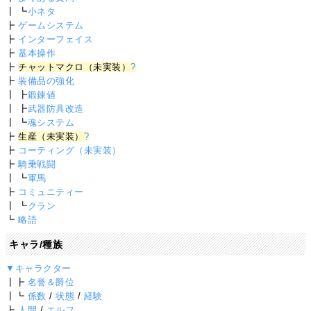
┃ ┗
小ネタ
┣
ゲームシステム
┣
インターフェイス
┣
基本操作
┣
チャットマクロ（未実装）
?
┣
装備品の強化
┃ ┣
鍛錬値
┃ ┣
武器防具改造
┃ ┗
魂システム
┣
生産（未実装）
?
┣
コーティング（未実装）
┣
騎乗戦闘
┃ ┗
軍馬
┣
コミュニティー
┃ ┗
クラン
┗
略語
キャラ/種族
▼キャラクター
┃┣
名誉＆爵位
┃┗
係数
/
状態
/
経験
┣
人間
/
エルフ