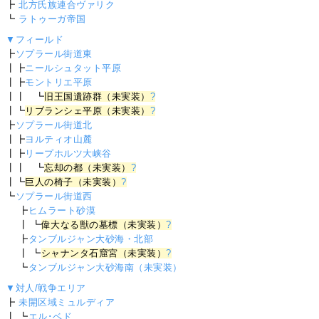
┣
北方氏族連合ヴァリク
┗
ラトゥーガ帝国
▼フィールド
┣
ソプラール街道東
┃┣
ニールシュタット平原
┃┣
モントリエ平原
┃┃ ┗
旧王国遺跡群（未実装）
?
┃┗
リブランシェ平原（未実装）
?
┣
ソプラール街道北
┃┣
ヨルティオ山麓
┃┣
リープホルツ大峡谷
┃┃ ┗
忘却の都（未実装）
?
┃┗
巨人の椅子（未実装）
?
┗
ソプラール街道西
┣
ヒムラート砂漠
┃ ┗
偉大なる獣の墓標（未実装）
?
┣
タンブルジャン大砂海・北部
┃ ┗
シャナンタ石窟宮（未実装）
?
┗
タンブルジャン大砂海南（未実装）
▼対人/戦争エリア
┣
未開区域ミュルディア
┃ ┗
エル･ベド