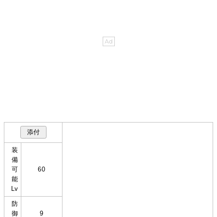
装
備
可
60
能
Lv
防
御
9