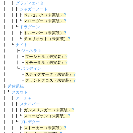
┃ ┣
グラディエイター
┃ ┃┣
ジャガーノート
┃ ┃┃┣
ベルセルク（未実装）
?
┃ ┃┃┗
マローダー（未実装）
?
┃ ┃┗
ドラグーン
┃ ┃ ┣
トルーパー（未実装）
?
┃ ┃ ┗
チャリオット（未実装）
?
┃ ┗
ナイト
┃ ┣
ジェネラル
┃ ┃┣
マーシャル（未実装）
?
┃ ┃┗
イモータル（未実装）
?
┃ ┗
パラディン
┃ ┣
スティグマータ（未実装）
?
┃ ┗
グランドクロス（未実装）
?
┣
斥候系統
┃┗
スカウト
┃ ┣
アーチャー
┃ ┃┣
スナイパー
┃ ┃┃┣
ガンスリンガー（未実装）
?
┃ ┃┃┗
スコーピオン（未実装）
?
┃ ┃┗
プレデター
┃ ┃ ┣
ストーカー（未実装）
?