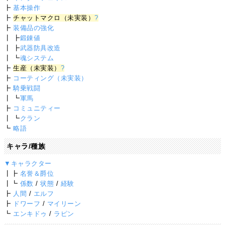
┣
基本操作
┣
チャットマクロ（未実装）
?
┣
装備品の強化
┃ ┣
鍛錬値
┃ ┣
武器防具改造
┃ ┗
魂システム
┣
生産（未実装）
?
┣
コーティング（未実装）
┣
騎乗戦闘
┃ ┗
軍馬
┣
コミュニティー
┃ ┗
クラン
┗
略語
キャラ/種族
▼キャラクター
┃┣
名誉＆爵位
┃┗
係数
/
状態
/
経験
┣
人間
/
エルフ
┣
ドワーフ
/
マイリーン
┗
エンキドゥ
/
ラピン