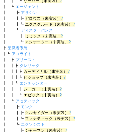
┃ ┃ ┗
リーバー（未実装）
?
┃ ┗
エージェント
┃ ┣
アサシン
┃ ┃┣
ガロウズ（未実装）
?
┃ ┃┗
エクスクルード（未実装）
?
┃ ┗
ディスターバンス
┃ ┣
ミミック（未実装）
?
┃ ┗
アジテーター（未実装）
?
┣
聖職者系統
┃┗
アコライト
┃ ┣
プリースト
┃ ┃┣
クレリック
┃ ┃┃┣
カーディナル（未実装）
?
┃ ┃┃┗
ビショップ（未実装）
?
┃ ┃┗
エンチャンター
┃ ┃ ┣
シーカー（未実装）
?
┃ ┃ ┗
エピック（未実装）
?
┃ ┗
アセティック
┃ ┣
モンク
┃ ┃┣
クルセイダー（未実装）
?
┃ ┃┗
ファナティック（未実装）
?
┃ ┗
エクソシスト
┃ ┣
シャーマン（未実装）
?