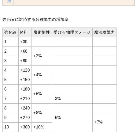
統
強化値に対応する各種能力の増加率
強化値
MP
魔術耐性
受ける物理ダメージ
魔法攻撃力
1
+30
2
+60
+2%
3
+90
4
+120
+4%
5
+150
6
+180
+6%
7
+210
-3%
8
+240
+8%
9
+270
-6%
+7%
10
+300
+10%