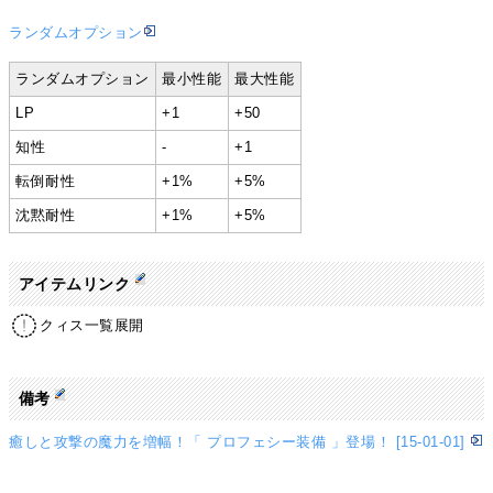
ランダムオプション
ランダムオプション
最小性能
最大性能
LP
+1
+50
知性
-
+1
転倒耐性
+1%
+5%
沈黙耐性
+1%
+5%
アイテムリンク
クィス一覧展開
備考
癒しと攻撃の魔力を増幅！「 プロフェシー装備 」登場！ [15-01-01]