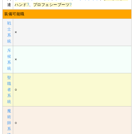
連
ハンド
?
、
プロフェシーブーツ
?
装備可能職
戦
士
×
系
統
斥
候
×
系
統
聖
職
者
○
系
統
魔
術
師
○
系