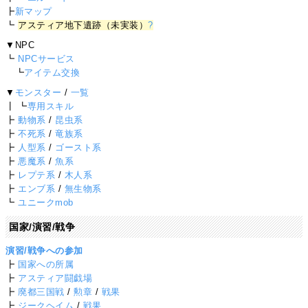
┣
新マップ
┗
アスティア地下遺跡（未実装）
?
▼NPC
┗
NPCサービス
┗
アイテム交換
▼
モンスター
/
一覧
┃ ┗
専用スキル
┣
動物系
/
昆虫系
┣
不死系
/
竜族系
┣
人型系
/
ゴースト系
┣
悪魔系
/
魚系
┣
レプテ系
/
木人系
┣
エンブ系
/
無生物系
┗
ユニークmob
国家/演習/戦争
演習/戦争への参加
┣
国家への所属
┣
アスティア闘戯場
┣
廃都三国戦
/
勲章
/
戦果
┣
ジークヘイム
/
戦果