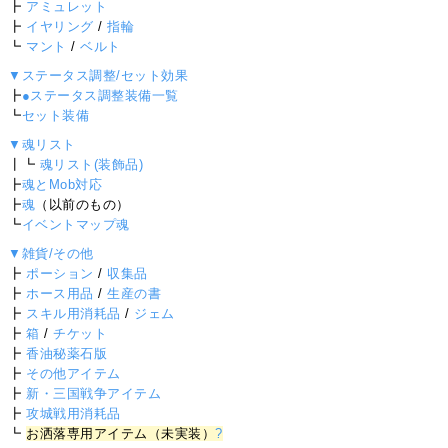
┣
アミュレット
┣
イヤリング
/
指輪
┗
マント
/
ベルト
▼ステータス調整/セット効果
┣
●ステータス調整装備一覧
┗
セット装備
▼魂リスト
┃┗
魂リスト(装飾品)
┣
魂とMob対応
┣
魂
（以前のもの）
┗
イベントマップ魂
▼雑貨/その他
┣
ポーション
/
収集品
┣
ホース用品
/
生産の書
┣
スキル用消耗品
/
ジェム
┣
箱
/
チケット
┣
香油秘薬石版
┣
その他アイテム
┣
新・三国戦争アイテム
┣
攻城戦用消耗品
┗
お洒落専用アイテム（未実装）
?