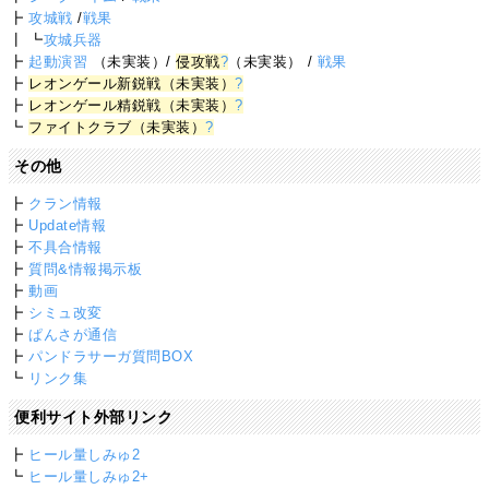
┣
攻城戦
/
戦果
┃ ┗
攻城兵器
┣
起動演習
（未実装）/
侵攻戦
?
（未実装） /
戦果
┣
レオンゲール新鋭戦（未実装）
?
┣
レオンゲール精鋭戦（未実装）
?
┗
ファイトクラブ（未実装）
?
その他
┣
クラン情報
┣
Update情報
┣
不具合情報
┣
質問&情報掲示板
┣
動画
┣
シミュ改変
┣
ぱんさが通信
┣
パンドラサーガ質問BOX
┗
リンク集
便利サイト外部リンク
┣
ヒール量しみゅ2
┗
ヒール量しみゅ2+