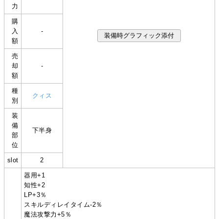
力
購
入
-
額
売
却
-
額
種
クィス
別
装
備
下半身
部
位
slot
2
器用+1
知性+2
LP+3％
スキルディレイタイム-2％
魔法攻撃力+5％