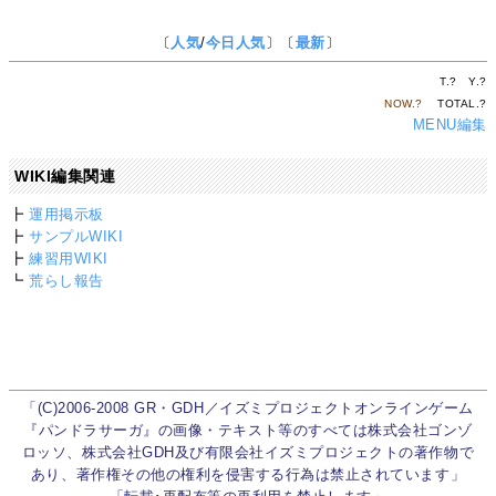
〔
人気
/
今日人気
〕〔
最新
〕
T.
?
Y.
?
NOW.
?
TOTAL.
?
MENU編集
WIKI編集関連
┣
運用掲示板
┣
サンプルWIKI
┣
練習用WIKI
┗
荒らし報告
「(C)2006-2008 GR・GDH／イズミプロジェクトオンラインゲーム
『パンドラサーガ』の画像・テキスト等のすべては株式会社ゴンゾ
ロッソ、株式会社GDH及び有限会社イズミプロジェクトの著作物で
あり、著作権その他の権利を侵害する行為は禁止されています」