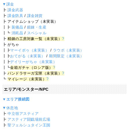
▼課金
┣
課金武器
┣
課金防具
/
課金雑貨
┣ アイテムショップ（未実装）
┃┣
装備品
/
鍛錬・生産
┃┗
消耗品
/
スペシャル
┣
精錬の工房対象一覧（未実装）
?
┣ がちゃ
┃┣
マーイボゥ（未実装）
/
ラウボ（未実装）
┃┣
おてがる（未実装）
/
期間限定（未実装）
┃┣
デイリーがちゃ（未実装）
┃┗
金箱ガチャ（ロシア版）
?
┣
パンドラサーガ宝匣（未実装）
?
┗
マイレージ（未実装）
?
エリア/モンスター/NPC
▼エリア接続図
▼休息地
┣
中立領アスティア
┣
アスティア闘戯場前広場
┣
聖フェルシュタイン王国