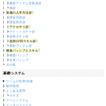
┃ ┣
素材アイテム交換員@
┃ ┗
魂@
┣
装備の入手方法@
?
┃ ┣
課金武器@
┃ ┣
課金防具@
┃ ┣
アクセサリ@
?
┃ ┣
チケットガチャ@
┃ ┣
金箱ガチャ@
┃ ┣
追加LV60スキル@
?
┃ ┗
素材アイテム@
┣
種族パッシブとスキル
?
┃ ┣
種族パッシブ
┃ ┣
名誉パッシブ
┗
火の島
基礎/システム
▼
ゲームの世界/特徴
┣
動作環境
┣
よくある質問
┃ ┗
小ネタ
┣
ゲームシステム
┣
インターフェイス