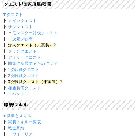
クエスト/国家所属/転職
▼クエスト
┣
メインクエスト
┣
サブクエスト
┃┗
モンスター討伐クエスト
┃┗
次元ノ狭間
┣
対人クエスト（未実装）
?
┣
クランクエスト
┣
デイリークエスト
┣
国家に所属するためには？
┣
1次転職クエスト
┣
2次転職クエスト
┣
3次転職クエスト（未実装）
?
┣
種族装備クエスト
┗
イベント
職業/スキル
▼職業とスキル
┣
実装スキル一覧表
┣
戦士系統
┃┗
ウォーリア