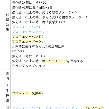
強化値1+毎に、MP+30
強化値+2毎に魔術耐性+2％
強化値+7以上の時、受ける物理ダメージ-3％
付
強化値+8以上の時、さらに受ける物理ダメージ-3％
属
強化値+9以上の時、魔法攻撃力+7％
効
プロフェシーヘッド
果
プロフェシージャケット
プロフェシーハンド
?
プロフェシーブーツ
?
と同時に装備すると以下の追加効果
LP+500
強化値+1毎に、MP+30
強化値+8以上の時、
ホーリーモード
?
を習得する
◇ランダムオプション
説
明
入
手
プロフェシー交換券
?
経
路
関
プロフェシーヘッド
、
プロフェシージャケット
、
プロフェシー