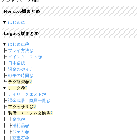
パンドラサーガwiki
Remake版まとめ
▼
はじめに
Legacy版まとめ
▼
はじめに@
┣
プレイ方法@
┣
メインクエスト@
┣
日本語訳
┣
課金のやり方
┣
戦争の時間@
┗
ラグ軽減@
?
▼
データ@
?
┣
デイリークエスト@
┣
課金武器・防具一覧@
┣
アクセサリ@
?
┣
装備・アイテム交換@
?
┃ ┣
金塊@
┃ ┣
消耗品@
┃ ┣
ジェム@
┃ ┣
藍宝石@