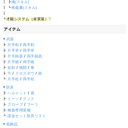
┃ ┣
魂(スキル)
┃ ┗
奥義書(スキル)
┃
┗
才能システム（未実装）
?
アイテム
▼武器
┣
片手剣
/
両手剣
┣
片手斧
/
両手斧
┣
片手鈍器
/
両手鈍器
┣
片手槍
/
両手槍
┣
短剣
/
格闘
/
拳
┣
弓
/
クロスボウ
/
銃
┗
片手杖
/
両手杖
▼防具
┣
ヘルメット
/
盾
┣
トーソ
/
クィス
┣
グローブ
/
ブーツ
┣
種族専用装備
┗
課金セット防具リスト
▼装飾品