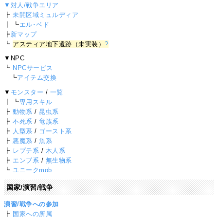
▼対人/戦争エリア
┣
未開区域ミュルディア
┃ ┗
エル･ベド
┣
新マップ
┗
アスティア地下遺跡（未実装）
?
▼NPC
┗
NPCサービス
┗
アイテム交換
▼
モンスター
/
一覧
┃ ┗
専用スキル
┣
動物系
/
昆虫系
┣
不死系
/
竜族系
┣
人型系
/
ゴースト系
┣
悪魔系
/
魚系
┣
レプテ系
/
木人系
┣
エンブ系
/
無生物系
┗
ユニークmob
国家/演習/戦争
演習/戦争への参加
┣
国家への所属