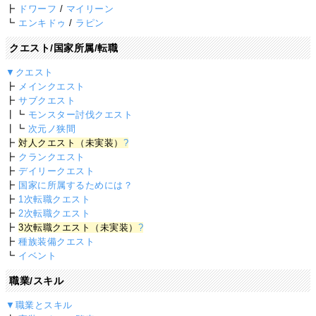
┣
ドワーフ
/
マイリーン
┗
エンキドゥ
/
ラピン
クエスト/国家所属/転職
▼クエスト
┣
メインクエスト
┣
サブクエスト
┃┗
モンスター討伐クエスト
┃┗
次元ノ狭間
┣
対人クエスト（未実装）
?
┣
クランクエスト
┣
デイリークエスト
┣
国家に所属するためには？
┣
1次転職クエスト
┣
2次転職クエスト
┣
3次転職クエスト（未実装）
?
┣
種族装備クエスト
┗
イベント
職業/スキル
▼職業とスキル