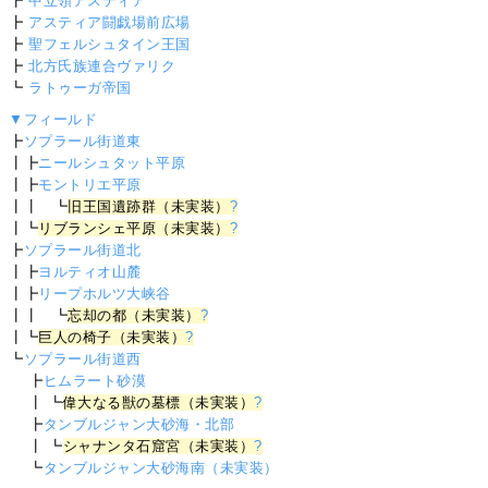
┣
中立領アスティア
┣
アスティア闘戯場前広場
┣
聖フェルシュタイン王国
┣
北方氏族連合ヴァリク
┗
ラトゥーガ帝国
▼フィールド
┣
ソプラール街道東
┃┣
ニールシュタット平原
┃┣
モントリエ平原
┃┃ ┗
旧王国遺跡群（未実装）
?
┃┗
リブランシェ平原（未実装）
?
┣
ソプラール街道北
┃┣
ヨルティオ山麓
┃┣
リープホルツ大峡谷
┃┃ ┗
忘却の都（未実装）
?
┃┗
巨人の椅子（未実装）
?
┗
ソプラール街道西
┣
ヒムラート砂漠
┃ ┗
偉大なる獣の墓標（未実装）
?
┣
タンブルジャン大砂海・北部
┃ ┗
シャナンタ石窟宮（未実装）
?
┗
タンブルジャン大砂海南（未実装）