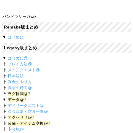
パンドラサーガwiki
Remake版まとめ
▼
はじめに
Legacy版まとめ
▼
はじめに@
┣
プレイ方法@
┣
メインクエスト@
┣
日本語訳
┣
課金のやり方
┣
戦争の時間@
┗
ラグ軽減@
?
▼
データ@
?
┣
デイリークエスト@
┣
課金武器・防具一覧@
┣
アクセサリ@
?
┣
装備・アイテム交換@
?
┃ ┣
金塊@