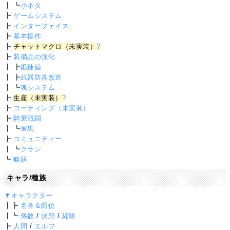
┃ ┗
小ネタ
┣
ゲームシステム
┣
インターフェイス
┣
基本操作
┣
チャットマクロ（未実装）
?
┣
装備品の強化
┃ ┣
鍛錬値
┃ ┣
武器防具改造
┃ ┗
魂システム
┣
生産（未実装）
?
┣
コーティング（未実装）
┣
騎乗戦闘
┃ ┗
軍馬
┣
コミュニティー
┃ ┗
クラン
┗
略語
キャラ/種族
▼キャラクター
┃┣
名誉＆爵位
┃┗
係数
/
状態
/
経験
┣
人間
/
エルフ