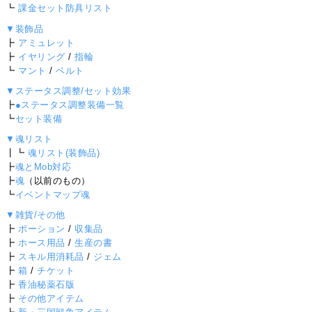
┗
課金セット防具リスト
▼装飾品
┣
アミュレット
┣
イヤリング
/
指輪
┗
マント
/
ベルト
▼ステータス調整/セット効果
┣
●ステータス調整装備一覧
┗
セット装備
▼魂リスト
┃┗
魂リスト(装飾品)
┣
魂とMob対応
┣
魂
（以前のもの）
┗
イベントマップ魂
▼雑貨/その他
┣
ポーション
/
収集品
┣
ホース用品
/
生産の書
┣
スキル用消耗品
/
ジェム
┣
箱
/
チケット
┣
香油秘薬石版
┣
その他アイテム