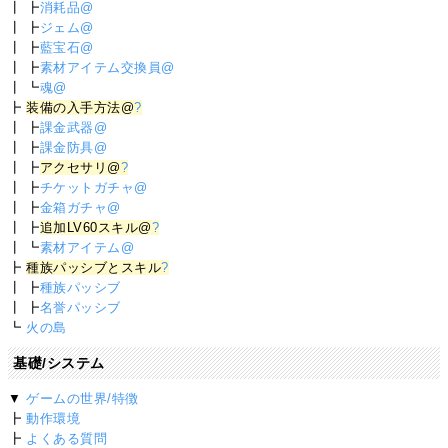
┃ ┣
消耗品@
┃ ┣
ジェム@
┃ ┣
藍宝石@
┃ ┣
素材アイテム交換員@
┃ ┗
魂@
┣
装備の入手方法@
?
┃ ┣
課金武器@
┃ ┣
課金防具@
┃ ┣
アクセサリ@
?
┃ ┣
チケットガチャ@
┃ ┣
金箱ガチャ@
┃ ┣
追加LV60スキル@
?
┃ ┗
素材アイテム@
┣
種族パッシブとスキル
?
┃ ┣
種族パッシブ
┃ ┣
名誉パッシブ
┗
火の島
基礎/システム
▼
ゲームの世界/特徴
┣
動作環境
┣
よくある質問