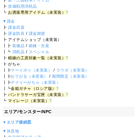
┣
新・三国戦争アイテム
┣
攻城戦用消耗品
┗
お洒落専用アイテム（未実装）
?
▼課金
┣
課金武器
┣
課金防具
/
課金雑貨
┣ アイテムショップ（未実装）
┃┣
装備品
/
鍛錬・生産
┃┗
消耗品
/
スペシャル
┣
精錬の工房対象一覧（未実装）
?
┣ がちゃ
┃┣
マーイボゥ（未実装）
/
ラウボ（未実装）
┃┣
おてがる（未実装）
/
期間限定（未実装）
┃┣
デイリーがちゃ（未実装）
┃┗
金箱ガチャ（ロシア版）
?
┣
パンドラサーガ宝匣（未実装）
?
┗
マイレージ（未実装）
?
エリア/モンスター/NPC
▼エリア接続図
▼休息地