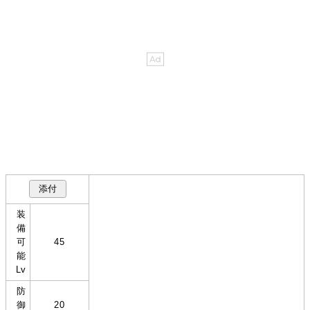
装
備
可
45
能
Lv
防
御
20