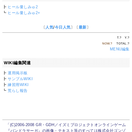
┣
ヒール量しみゅ2
┗
ヒール量しみゅ2+
〔
人気
/
今日人気
〕〔
最新
〕
T.
?
Y.
?
NOW.
?
TOTAL.
?
MENU編集
WIKI編集関連
┣
運用掲示板
┣
サンプルWIKI
┣
練習用WIKI
┗
荒らし報告
「(C)2006-2008 GR・GDH／イズミプロジェクトオンラインゲーム
『パンドラサーガ』の画像・テキスト等のすべては株式会社ゴンゾ