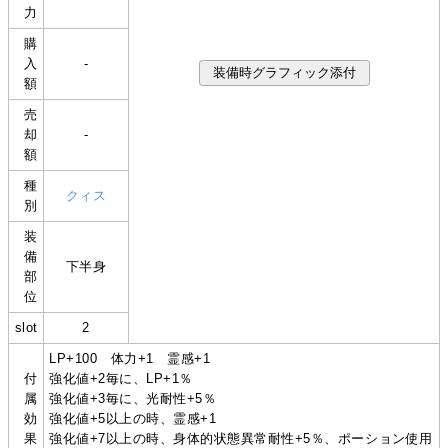
力
購
入
-
額
売
却
-
額
種
クィス
別
装
備
下半身
部
位
slot
2
LP+100 体力+1 霊感+1
付
強化値+2毎に、LP+1％
属
強化値+3毎に、光耐性+5％
効
強化値+5以上の時、霊感+1
果
強化値+7以上の時、身体的状態異常耐性+5％、ポーション使用