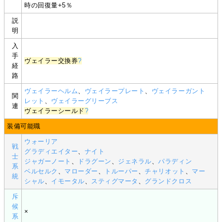
時の回復量+5％
説
明
入
手
ヴェイラー交換券
?
経
路
ヴェイラーヘルム
、
ヴェイラープレート
、
ヴェイラーガント
関
レット
、
ヴェイラーグリーブス
連
ヴェイラーシールド
?
装備可能職
ウォーリア
戦
グラディエイター
、
ナイト
士
ジャガーノート
、
ドラグーン
、
ジェネラル
、
パラディン
系
ベルセルク
、
マローダー
、
トルーパー
、
チャリオット
、
マー
統
シャル
、
イモータル
、
スティグマータ
、
グランドクロス
斥
候
×
系