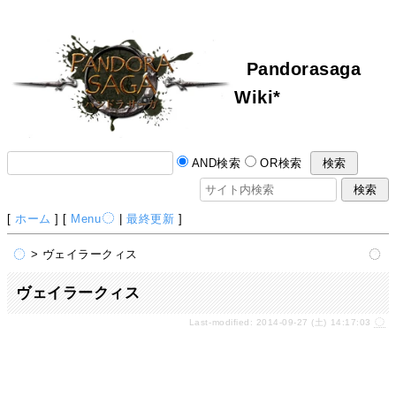
Pandorasaga
Wiki*
AND検索
OR検索
[
ホーム
] [
Menu
|
最終更新
]
> ヴェイラークィス
ヴェイラークィス
Last-modified: 2014-09-27 (土) 14:17:03