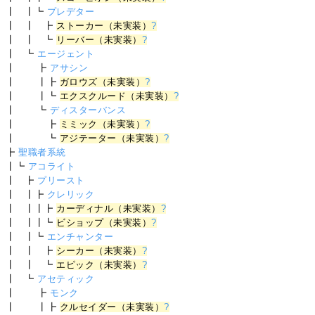
┃ ┃┗
プレデター
┃ ┃ ┣
ストーカー（未実装）
?
┃ ┃ ┗
リーバー（未実装）
?
┃ ┗
エージェント
┃ ┣
アサシン
┃ ┃┣
ガロウズ（未実装）
?
┃ ┃┗
エクスクルード（未実装）
?
┃ ┗
ディスターバンス
┃ ┣
ミミック（未実装）
?
┃ ┗
アジテーター（未実装）
?
┣
聖職者系統
┃┗
アコライト
┃ ┣
プリースト
┃ ┃┣
クレリック
┃ ┃┃┣
カーディナル（未実装）
?
┃ ┃┃┗
ビショップ（未実装）
?
┃ ┃┗
エンチャンター
┃ ┃ ┣
シーカー（未実装）
?
┃ ┃ ┗
エピック（未実装）
?
┃ ┗
アセティック
┃ ┣
モンク
┃ ┃┣
クルセイダー（未実装）
?