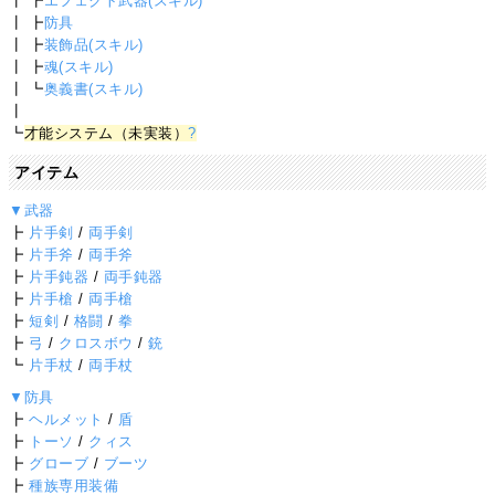
┃ ┣
エフェクト武器(スキル)
┃ ┣
防具
┃ ┣
装飾品(スキル)
┃ ┣
魂(スキル)
┃ ┗
奥義書(スキル)
┃
┗
才能システム（未実装）
?
アイテム
▼武器
┣
片手剣
/
両手剣
┣
片手斧
/
両手斧
┣
片手鈍器
/
両手鈍器
┣
片手槍
/
両手槍
┣
短剣
/
格闘
/
拳
┣
弓
/
クロスボウ
/
銃
┗
片手杖
/
両手杖
▼防具
┣
ヘルメット
/
盾
┣
トーソ
/
クィス
┣
グローブ
/
ブーツ
┣
種族専用装備