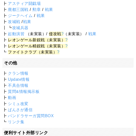
┣
アスティア闘戯場
┣
廃都三国戦
/
勲章
/
戦果
┣
ジークヘイム
/
戦果
┣
攻城戦
/
戦果
┃ ┗
攻城兵器
┣
起動演習
（未実装）/
侵攻戦
?
（未実装） /
戦果
┣
レオンゲール新鋭戦（未実装）
?
┣
レオンゲール精鋭戦（未実装）
?
┗
ファイトクラブ（未実装）
?
その他
┣
クラン情報
┣
Update情報
┣
不具合情報
┣
質問&情報掲示板
┣
動画
┣
シミュ改変
┣
ぱんさが通信
┣
パンドラサーガ質問BOX
┗
リンク集
便利サイト外部リンク