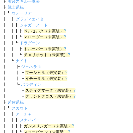
┣
実装スキル一覧表
┣
戦士系統
┃┗
ウォーリア
┃ ┣
グラディエイター
┃ ┃┣
ジャガーノート
┃ ┃┃┣
ベルセルク（未実装）
?
┃ ┃┃┗
マローダー（未実装）
?
┃ ┃┗
ドラグーン
┃ ┃ ┣
トルーパー（未実装）
?
┃ ┃ ┗
チャリオット（未実装）
?
┃ ┗
ナイト
┃ ┣
ジェネラル
┃ ┃┣
マーシャル（未実装）
?
┃ ┃┗
イモータル（未実装）
?
┃ ┗
パラディン
┃ ┣
スティグマータ（未実装）
?
┃ ┗
グランドクロス（未実装）
?
┣
斥候系統
┃┗
スカウト
┃ ┣
アーチャー
┃ ┃┣
スナイパー
┃ ┃┃┣
ガンスリンガー（未実装）
?
┃ ┃┃┗
スコーピオン（未実装）
?