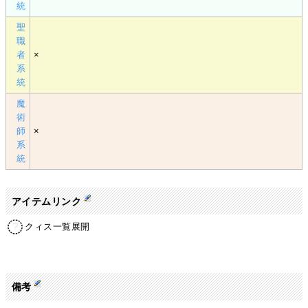
統
聖
職
者
×
系
統
魔
術
師
×
系
統
アイテムリンク
クィス一覧展開
備考