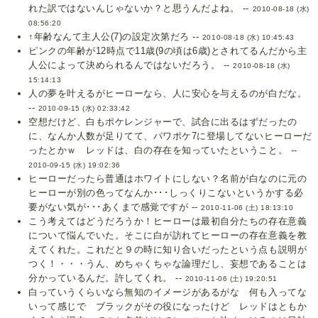
れた訳ではないんじゃないか？と思うんだよね。 --
2010-08-18 (水)
08:56:20
↑年齢なんて主人公(7)の設定次第だろ --
2010-08-18 (水) 10:45:43
ピンクの年齢が12時点で11歳(9の頃は6歳)とされてるんだから主
人公によって決められるんではないだろう。 --
2010-08-18 (水)
15:14:13
人の夢を叶えるがヒーローなら、人に安心を与えるのが白だな。
--
2010-09-15 (水) 02:33:42
空想だけど、白もポケレンジャーで、試合に出るはずだったの
に、なんか人数が足りてて、パワポケ7に登場してないヒーローだ
ったとかｗ レッドは、白の存在を知っていたということ。 --
2010-09-15 (水) 19:02:36
ヒーローだったら普通はホワイトにしない？名前が白なのに元の
ヒーローが別の色ってなんか･･･しっくりこないというかする必
要がない気が･･･あくまで感覚ですが --
2010-11-06 (土) 18:13:10
こう考えてはどうだろうか！ヒーローは最初自分たちの存在意義
について悩んでいた。そこに白が訪れてヒーローの存在意義を教
えてくれた。これだと９の時に知り合いだったという点も説明が
つく！・・・うん、めちゃくちゃな論理だし、妄想であることは
分かっているんだ。許してくれ。 --
2010-11-06 (土) 19:20:51
白っていうくらいなら無知のイメージがあるがな 何も入ってな
いって感じで ブラックがその役になったけど レッドはともか