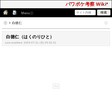
パワポケ考察 Wiki*
Menu
> 白徳仁
白徳仁（はくのりひと）
Last-modified: 2025-07-21 (月) 05:02:31