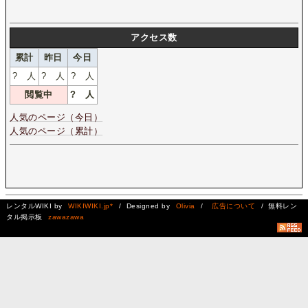
アクセス数
累計
昨日
今日
?
人
?
人
?
人
閲覧中
?
人
人気のページ（今日）
人気のページ（累計）
レンタルWIKI by
WIKIWIKI.jp*
/ Designed by
Olivia
/
広告について
/ 無料レン
タル掲示板
zawazawa