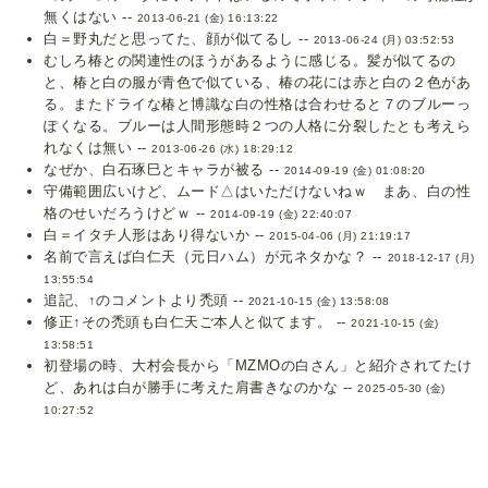
無くはない --
2013-06-21 (金) 16:13:22
白＝野丸だと思ってた、顔が似てるし --
2013-06-24 (月) 03:52:53
むしろ椿との関連性のほうがあるように感じる。髪が似てるの
と、椿と白の服が青色で似ている、椿の花には赤と白の２色があ
る。またドライな椿と博識な白の性格は合わせると７のブルーっ
ぽくなる。ブルーは人間形態時２つの人格に分裂したとも考えら
れなくは無い --
2013-06-26 (水) 18:29:12
なぜか、白石琢巳とキャラが被る --
2014-09-19 (金) 01:08:20
守備範囲広いけど、ムード△はいただけないねｗ まあ、白の性
格のせいだろうけどｗ --
2014-09-19 (金) 22:40:07
白＝イタチ人形はあり得ないか --
2015-04-06 (月) 21:19:17
名前で言えば白仁天（元日ハム）が元ネタかな？ --
2018-12-17 (月)
13:55:54
追記、↑のコメントより禿頭 --
2021-10-15 (金) 13:58:08
修正↑その禿頭も白仁天ご本人と似てます。 --
2021-10-15 (金)
13:58:51
初登場の時、大村会長から「MZMOの白さん」と紹介されてたけ
ど、あれは白が勝手に考えた肩書きなのかな --
2025-05-30 (金)
10:27:52