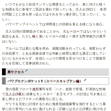
いつでもかなり自信マンマンな態度をとっており、身に付けた様々
な知識を元に各地でご高説を垂れて回っている。主人公(9)曰く、各所
の問題ごとに首を突っ込んではそれを引っ掻き回して去っていく、ら
しい。
パワーアップイベントでは仲間達との信頼を覚える様になり改心。
主人公(9)の昔馴染みであることから、元
ヒーロー
ではないかという
仮説もある。ただし
椿
と違いヒーローの彼と一致する野球能力の選手
はいない。
アルバムでは新たな職を求め、就職活動を行っている。相変わらず
の自信家で、とある面接会場では年齢と経歴も能力も適正に達してい
ないにもかかわらず、自信たっぷりの態度を見せつけることで面接官
たちを圧倒して見事採用された。
裏サクセス
パワプロクンポケット9（
スペースキャプテン編
）
雪の惑星フローラ
連邦軍
司令官「ハク」総督で登場。打算的な性格
で
主人公(9裏)
に凶暴なモンスター「女王モグラ」の討伐と引き換えに
差し押さえたワクチンの裏取引に応じる。
ゲリラを完全に討伐するために無差別絨毯爆撃を強行するという暴
挙に出た挙句に
ヘルガ
に逃げられる（正確には主人公(9裏)に助け出さ