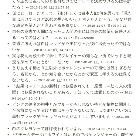
く９主の旧友ってのと名前だけでヒーローと決めつけるのは早計
だろう --
2010-11-06 (土) 21:54:19
仮にヒーローだとして、7主(もしくは白本人)は何を思って「見た
目は老けてるけど20代の男がいい」と考えたんだろう。かなり妙
な設定を望んだと言わざるを得ない。 --
2010-11-07 (日) 08:47:13
自分の意志で人間になった→人間の姿には自身の願望が反映され
る ってのはどう？ --
2010-11-07 (日) 11:25:08
普通に考えれば白はレッドが９主になった後に出会ったのではな
いか --
2010-11-07 (日) 14:54:01
実は花丸高校のモブ学生でプレイヤーの知らない所でレッドと親
交を深めていたとか…、ないか --
2011-01-01 (土) 16:00:41
とりあえず椿と９主以外はポケレンジャーの可能性は低すぎるだ
ろ。名前から、とか知り合いだからとかで安直に考えるのは良く
ないだろ。 --
2011-01-01 (土) 23:34:23
「結果（＝チームの勝利）は歓迎されても、原因（＝助っ人の活
躍）は歓迎されないことがある。」知ってて放置したのか --
2011-
04-14 (木) 20:46:34
ピンクの偽名の桃井とかブルーかもしれない椿とか植物に関連し
た名前になってるけど白はそうでもないよな。…つまりこいつは
黒打ブラック的キャラだったんだよ！！…すいません --
2011-08-
14 (日) 16:15:06
白のクレヨンってほぼ使われないよね --
2012-04-28 (土) 19:13:44
7のチームデータにホワイトはいるのでポケレンジャーの可能性が