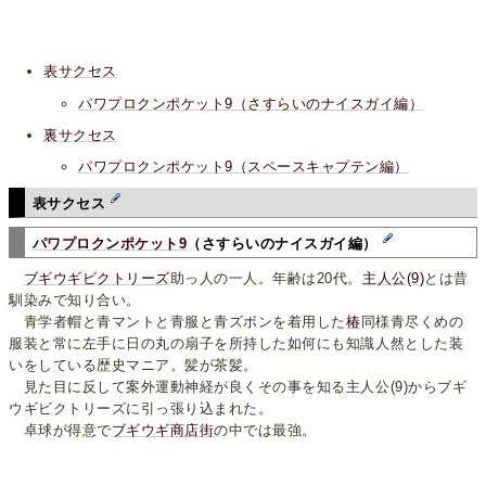
表サクセス
パワプロクンポケット9（さすらいのナイスガイ編）
裏サクセス
パワプロクンポケット9（スペースキャプテン編）
表サクセス
パワプロクンポケット9
（さすらいのナイスガイ編）
ブギウギビクトリーズ
助っ人の一人。年齢は20代。
主人公(9)
とは昔
馴染みで知り合い。
青学者帽と青マントと青服と青ズボンを着用した
椿
同様青尽くめの
服装と常に左手に日の丸の扇子を所持した如何にも知識人然とした装
いをしている歴史マニア。髪が茶髪。
見た目に反して案外運動神経が良くその事を知る主人公(9)からブギ
ウギビクトリーズに引っ張り込まれた。
卓球が得意で
ブギウギ商店街
の中では最強。