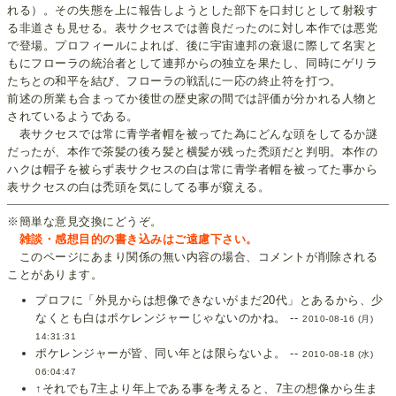
れる）。その失態を上に報告しようとした部下を口封じとして射殺す
る非道さも見せる。表サクセスでは善良だったのに対し本作では悪党
で登場。プロフィールによれば、後に宇宙連邦の衰退に際して名実と
もにフローラの統治者として連邦からの独立を果たし、同時にゲリラ
たちとの和平を結び、フローラの戦乱に一応の終止符を打つ。
前述の所業も合まってか後世の歴史家の間では評価が分かれる人物と
されているようである。
表サクセスでは常に青学者帽を被ってた為にどんな頭をしてるか謎
だったが、本作で茶髪の後ろ髪と横髪が残った禿頭だと判明。本作の
ハクは帽子を被らず表サクセスの白は常に青学者帽を被ってた事から
表サクセスの白は禿頭を気にしてる事が窺える。
※簡単な意見交換にどうぞ。
雑談・感想目的の書き込みはご遠慮下さい。
このページにあまり関係の無い内容の場合、コメントが削除される
ことがあります。
プロフに「外見からは想像できないがまだ20代」とあるから、少
なくとも白はポケレンジャーじゃないのかね。 --
2010-08-16 (月)
14:31:31
ポケレンジャーが皆、同い年とは限らないよ。 --
2010-08-18 (水)
06:04:47
↑それでも7主より年上である事を考えると、7主の想像から生ま