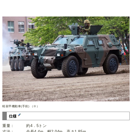
軽装甲機動車(手前) （※）
仕様
重量： 約4．5トン
寸法： 全長4.4m、幅2.04m、高さ1.85m