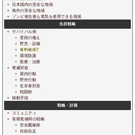
日本国内の安全な地域
海外の安全な地域
ゾンビ発生後も電気を使用できる地域
生存戦略
サバイバル術
普段の備え
野営・設備
食料確保
?
環境防護
医療・治療
脅威対処
屋内行動
野外行動
生存者対策
戦闘術
移動手段
戦略・計画
コミュニティ
長期篭城時の戦略
安全圏確保
自給自足