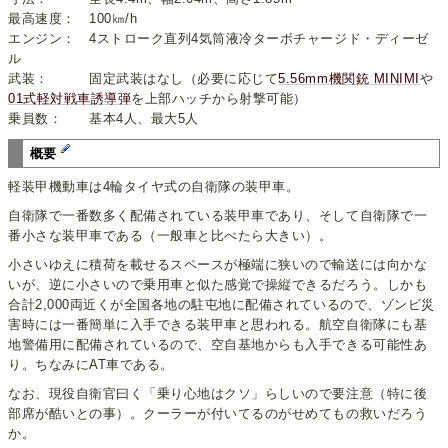
最高速度： 100㎞/h
エンジン： 4ストローク直列4気筒液冷ターボチャージド・ディーゼ
ル
武装： 固定武装はなし（必要に応じて
5.56mm機関銃 MINIMI
や
01式軽対戦車誘導弾
を上部ハッチから射撃可能）
乗員数： 基本4人、最大5人
概要
軽装甲機動車は4輪タイヤ式の自衛隊の装甲車。
自衛隊で一番数多く配備されている装甲車であり、そして自衛隊で一
番小さな装甲車である（一般車と比べたら大きい）。
小さいゆえに積荷を載せるスペースが極端に狭いので輸送には向かな
いが、逆に小さいので乗用車と似た感覚で操縦できるだろう。しかも
合計2,000両近くが全国各地の駐屯地に配備されているので、ゾンビ災
害時には一番簡単に入手できる装甲車と思われる。航空自衛隊にも基
地警備用に配備されているので、空自基地からも入手できる可能性あ
り。ちなみにAT車である。
なお、現役自衛官曰く「乗り心地はクソ」らしいので要注意（特に後
部席が酷いとの事）。クーラーが付いてるのがせめてもの救いだろう
か。