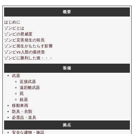
概要
はじめに
ゾンビとは
ゾンビの脅威度
ゾンビ災害発生の前兆
ゾンビ発生がもたらす影響
ゾンビvs人類の最終形
ゾンビに勝利した後・・・
装備
武器
近接武器
遠距離武器
罠
銃器
移動車両
防具・衣類
必需品・道具
拠点
安全な建物・施設