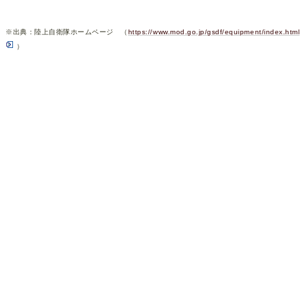
※出典：陸上自衛隊ホームページ （
https://www.mod.go.jp/gsdf/equipment/index.html
）