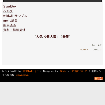
SandBox
ヘルプ
wikiwikiサンプル
menu編集
編集議論
資料・情報提供
〔
人気
/
今日人気
〕〔
最新
〕
T.
?
Y.
?
NOW.
?
TOTAL.
?
レンタルWIKI by
WIKIWIKI.jp*
/ Designed by
Olivia
/
広告について
/ 無料レン
タル掲示板
zawazawa