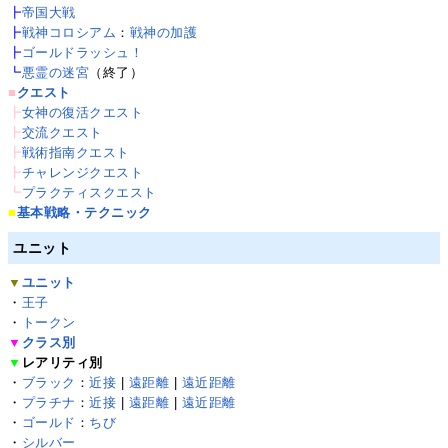
┣
帝国大戦
┣
戦神コロシアム
：
戦神の加護
┣
ゴールドラッシュ！
┗
悪霊の迷宮
（終了）
■
クエスト
┣
女神の復活クエスト
┣
交流クエスト
┣
戦術指南クエスト
┣
チャレンジクエスト
┗
プラクティスクエスト
■
基本戦略・テクニック
ユニット
▼
ユニット
・
王子
・
トークン
▼
クラス別
▼
レアリティ別
・
ブラック
：
近接
|
遠距離
|
遠近距離
・
プラチナ
：
近接
|
遠距離
|
遠近距離
・
ゴールド
：
ちび
・
シルバー