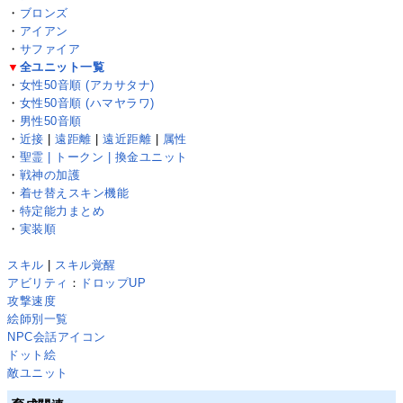
・
ブロンズ
・
アイアン
・
サファイア
▼
全ユニット一覧
・
女性50音順 (アカサタナ)
・
女性50音順 (ハマヤラワ)
・
男性50音順
・
近接
|
遠距離
|
遠近距離
|
属性
・
聖霊 | トークン | 換金ユニット
・
戦神の加護
・
着せ替えスキン機能
・
特定能力まとめ
・
実装順
スキル
|
スキル覚醒
アビリティ
：
ドロップUP
攻撃速度
絵師別一覧
NPC会話アイコン
ドット絵
敵ユニット