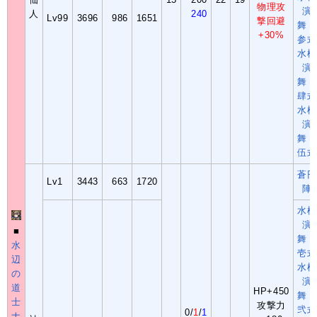
物理攻
演
人
240
Lv99
3696
986
1651
撃回避
舞・
+30%
参式
水槍
演
舞・
肆式
水槍
演
舞・
伍式
蒼円
Lv1
3443
663
1720
陣
水槍
演
■
舞・
水
壱式
辺
水槍
の
演
道
HP+450
舞・
士
攻撃力
弐式
0/
1
/
1
ナ