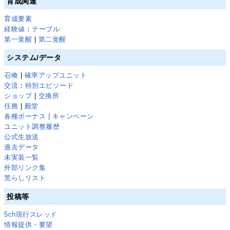
育成関連
育成要素
経験値
：
テーブル
第一覚醒
|
第二覚醒
システム/データ
召喚
|
確率アップユニット
交流
：
特別エピソード
ショップ
|
交換所
任務
|
殿堂
各種ボーナス | キャンペーン
ユニット調整履歴
公式生放送
過去データ
未実装一覧
外部リンク集
荒らしリスト
投稿等
5ch現行スレッド
情報提供・要望