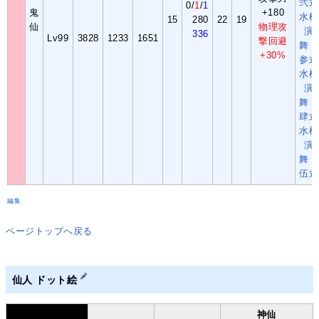
弐式
0/
1
/
1
鬼
+180
水槍
15
280
22
19
仙
物理攻
演
336
Lv99
3828
1233
1651
撃回避
舞・
+30%
参式
水槍
演
舞・
肆式
水槍
演
舞・
伍式
編集
ページトップへ戻る
仙人
ドット絵
神仙