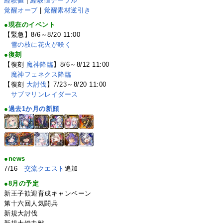
経験値
|
経験値テーブル
覚醒オーブ
|
覚醒素材逆引き
●現在のイベント
【緊急】8/6～8/20 11:00
雪の枝に花火が咲く
●復刻
【復刻
魔神降臨
】8/6～8/12 11:00
魔神フェネクス降臨
【復刻
大討伐
】7/23～8/20 11:00
サブマリンレイダース
●
過去1か月の新顔
●news
7/16
交流クエスト
追加
●8月の予定
新王子歓迎育成キャンペーン
第十六回人気闘兵
新規大討伐