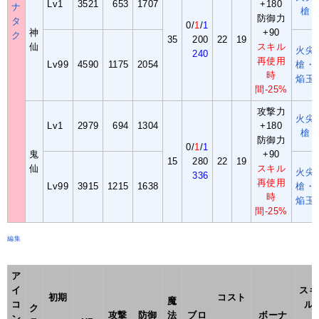
Lv1
3521
653
1707
+180
ナ
槍
防御力
タ
0/
1
/
1
神
+90
ク
35
200
22
19
仙
スキル
火尖
240
再使用
Lv99
4590
1175
2054
槍・
時
焔玉
間-25%
攻撃力
火尖
Lv1
2979
694
1304
+180
槍
防御力
0/
1
/
1
鬼
+90
15
280
22
19
仙
スキル
火尖
336
再使用
Lv99
3915
1215
1638
槍・
時
焔玉
間-25%
編集
ア
イ
スキ
初期
コスト
魔
コ
ル
ク
攻撃
防御
法
ブロ
ボーナ
ン