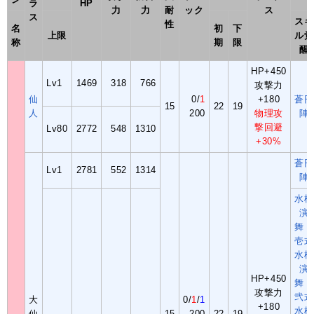
ラ
HP
力
力
耐
ック
ス
ス
スキ
性
名
初
下
上限
ル覚
称
期
限
醒
HP+450
Lv1
1469
318
766
攻撃力
仙
0/
1
+180
蒼円
15
22
19
人
200
物理攻
陣
撃回避
Lv80
2772
548
1310
+30%
蒼円
Lv1
2781
552
1314
陣
水槍
演
舞・
壱式
水槍
演
HP+450
舞・
攻撃力
弐式
大
0/
1
/
1
+180
水槍
仙
15
200
22
19