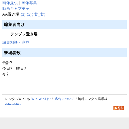
画像提供
|
画像募集
動画キャプチャ
AA置き場
(1)
(2)
( 廿_廿)
編集者向け
テンプレ置き場
編集相談・意見
来場者数
合計
?
今日
?
昨日
?
今
?
レンタルWIKI by
WIKIWIKI.jp*
/
広告について
/ 無料レンタル掲示板
zawazawa