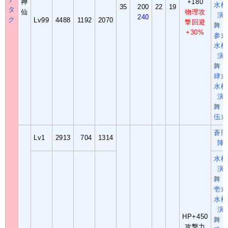
神
+180
水槍
35
200
22
19
タ
仙
物理攻
演
240
ク
Lv99
4488
1192
2070
撃回避
舞・
+30%
参式
水槍
演
舞・
肆式
水槍
演
舞・
伍式
蒼円
Lv1
2913
704
1314
陣
水槍
演
舞・
壱式
水槍
演
HP+450
舞・
攻撃力