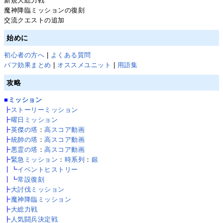
新規大総力戦
魔神降臨ミッションの復刻
交流クエストの追加
始めに
初心者の方へ
|
よくある質問
バフ効果まとめ
|
オススメユニット
|
用語集
攻略
■
ミッション
┣
ストーリーミッション
┣
曜日ミッション
┣
英傑の塔
：
高スコア動画
┣
統帥の塔
：
高スコア動画
┣
悪霊の塔
：
高スコア動画
┣
緊急ミッション
：
時系列
：
銀
┃┗
イベントヒストリー
┃┗
常設復刻
┣
大討伐ミッション
┣
魔神降臨ミッション
┣
大総力戦
┣
人気闘兵決定戦