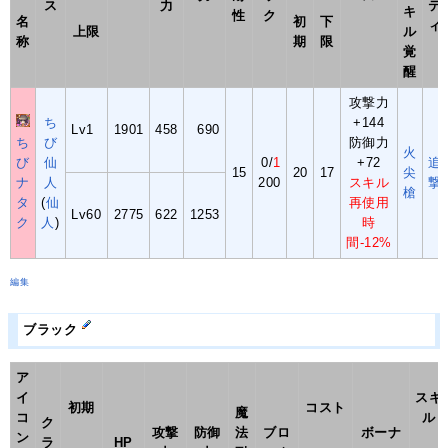
ス
力
テ
キ
性
ク
名
初
下
ィ
上限
ル
称
期
限
覚
醒
攻撃力
ち
+144
Lv1
1901
458
690
ち
び
防御力
火
び
仙
0/
1
+72
追
15
20
17
尖
ナ
人
200
スキル
撃
槍
タ
(
仙
再使用
Lv60
2775
622
1253
ク
人
)
時
間-12%
編集
ブラック
ア
イ
スキ
初期
コスト
魔
コ
ル
ク
攻撃
防御
法
ブロ
ボーナ
ン
ラ
HP