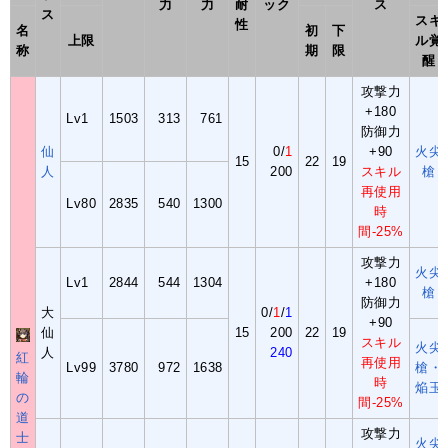
力
力
耐
ック
ス
ス
スキ
性
名
初
下
上限
ル覚
称
期
限
醒
攻撃力
+180
Lv1
1503
313
761
防御力
仙
0/
1
+90
火尖
15
22
19
人
200
スキル
槍
再使用
Lv80
2835
540
1300
時
間-25%
攻撃力
火尖
Lv1
2844
544
1304
+180
槍
防御力
大
0/
1
/
1
+90
仙
15
200
22
19
スキル
火尖
人
240
紅
再使用
Lv99
3780
972
1638
槍・
輪
時
焔玉
の
間-25%
道
攻撃力
士
火尖