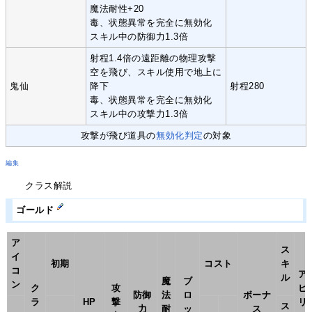
魔法耐性+20
毒、状態異常を完全に無効化
スキル中の防御力1.3倍
射程1.4倍の遠距離の物理攻撃
空を飛び、スキル使用で地上に
鬼仙
降下
射程280
毒、状態異常を完全に無効化
スキル中の攻撃力1.3倍
攻撃が飛び道具の
無効化判定
の対象
編集
クラス解説
ゴールド
ア
ス
イ
初期
コスト
キ
コ
ア
ル
魔
ブ
ン
ク
攻
ビ
防御
法
ロ
ボーナ
ラ
HP
撃
リ
ス
力
耐
ッ
ス