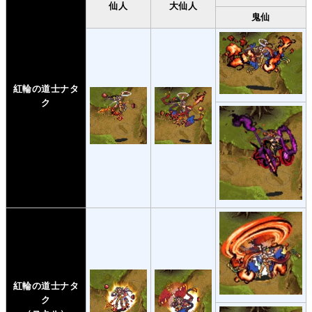
仙人
大仙人
鬼仙
紅輪の道士ナタ
ク
紅輪の道士ナタ
ク