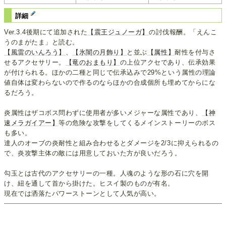
詳細
Ver.3.4後期にて追加された
【震王ジュノーガ】
の討伐報酬。「えんこ
うのまがたま」と読む。
【風雷のいんろう】
、
【氷闇の月飾り】
と並ぶ
【属性】
耐性を付与さ
せるアクセサリー。
【竜のおまもり】
の上位アクセであり、伝承効果
が付けられる。ほかの二種と同じで伝承込みで29%という属性の理論
値自体は変わらないので作るのならほかの合成個所も埋めてからにな
るだろう。
炎属性はザコボス問わずに使用者が多いメジャーな属性であり、
【神
速メラガイアー】
等の危険な攻撃をしてくるメインストーリーのボス
も多い。
達人のオーブの炎耐性と組み合わせるとダメージを2/3に抑えられるの
で、炎攻撃主体の敵には用意しておいた方が良いだろう。
勾玉とは古代のアクセサリーの一種。人魂のような形の石に穴を開
け、紐を通して首から掛けた。ヒスイ製のものが有名。
現在では洒落たパワーストーンとして人気が高い。