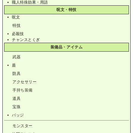
職人特殊効果・用語
呪文・特技
呪文
特技
必殺技
チャンスとくぎ
装備品・アイテム
武器
盾
防具
アクセサリー
手持ち装備
道具
宝珠
バッジ
モンスター