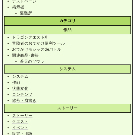
テストページ
掲示板
避難所
カテゴリ
作品
ドラゴンクエストX
冒険者のおでかけ便利ツール
おでかけモシャスdeバトル
関連商品･書籍
蒼天のソウラ
システム
システム
作戦
状態変化
コンテンツ
称号・肩書き
ストーリー
ストーリー
クエスト
イベント
設定・用語