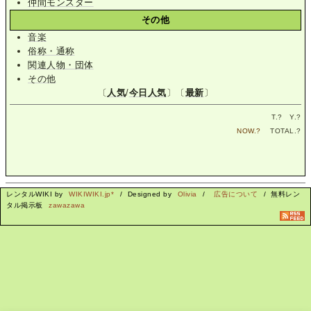
仲間モンスター
その他
音楽
俗称・通称
関連人物・団体
その他
〔
人気
/
今日人気
〕〔
最新
〕
T.
?
Y.
?
NOW.
?
TOTAL.
?
レンタルWIKI by
WIKIWIKI.jp*
/ Designed by
Olivia
/
広告について
/ 無料レン
タル掲示板
zawazawa