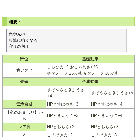
概要
炎や光の

攻撃に強くなる

守りの勾玉
部位
基礎効果
しゅび力+5 おしゃれさ+35
他アクセ
炎ダメージ 26%減 光ダメージ 26%減
売値
合成効果
すばやさときようさ
すばやさときようさ+5
+4
伝承合成
HPとすばやさ+3
HPとすばやさ+4
【竜のおまもり】
か
HPときようさ+3
HPときようさ+4
ら
レア度
HPとおもさ+2
HPとおもさ+3
A
こうげき力+2
こうげき力+3