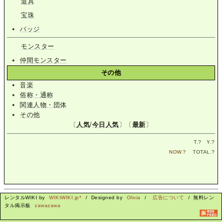
道具
宝珠
バッジ
モンスター
仲間モンスター
その他
音楽
俗称・通称
関連人物・団体
その他
〔
人気
/
今日人気
〕〔
最新
〕
T.
?
Y.
?
NOW.
?
TOTAL.
?
レンタルWIKI by
WIKIWIKI.jp*
/ Designed by
Olivia
/
広告について
/ 無料レン
タル掲示板
zawazawa