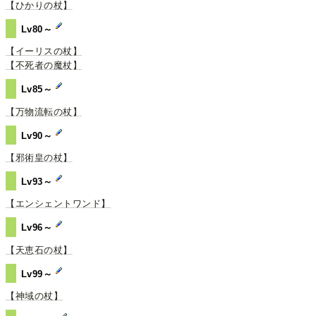
【ひかりの杖】
Lv80～
【イーリスの杖】
【不死者の魔杖】
Lv85～
【万物流転の杖】
Lv90～
【邪術皇の杖】
Lv93～
【エンシェントワンド】
Lv96～
【天恵石の杖】
Lv99～
【神域の杖】