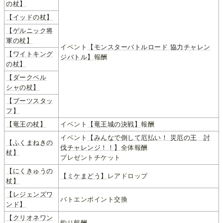
の杖】
【イッドの杖】
【ゲルニック将
軍の杖】
イベント
【モンスターバトルロード 協力チャレン
【ワイトキング
ジバトル】
報酬
の杖】
【ダークペル
シャの杖】
【ブーツスタッ
フ】
【竜王の杖】
イベント
【竜王城の決戦】
報酬
イベント
【みんなで倒して厄払い！ 災厄の王 討
【ふくまねきの
伐チャレンジ！！】
全体報酬
杖】
プレゼントチケット
【にくきゅうの
【ミケまどう】
レアドロップ
杖】
【レジェンズワ
バトエンポイント交換
ンド】
【クリオネワン
釣り報酬