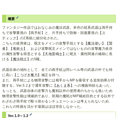
概要
ファンタジー作品ではおなじみの魔法武器。本作の杖系武器は両手持
ちで攻撃重視の【両手杖】と、片手持ちで防御・回復重視の
【ス
ティック】
の2系統に細分化された。
こちらの使用者は、呪文をメインの攻撃手段とする
【魔法使い】
【賢
者】
【竜術士】
、および攻撃呪文メインではないものの攻撃魔力依存
の属性攻撃を得意とする
【天地雷鳴士】
に呪文・属性関連の補助に長
ける
【魔法戦士】
の5職。
武器自体の傾向として、全ての両手杖は同レベル帯の武器の中でも特
に高い
【こうげき魔力】
補正を持つ。
また、両手杖による物理攻撃には相手からMPを吸収する追加効果が付
随する。Ver.5.2まで通常攻撃に
【あくま系】
への種族特効もあった。
もっとも、武器自体の攻撃力も魔戦以外の使用者のちからも低いため
物理攻撃性能は壊滅的であり、初期の魔戦がMP補給目的とする以外で
わざわざ両手杖で殴り掛かるシチュエーションは考えられないため、
これらの性能を活かす場面はほぼ存在しなかった。
Ver.1.0～1.2