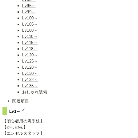
Lv96～
Lv99～
Lv100～
Lv105～
Lv108～
Lv110～
Lv115～
Lv118～
Lv120～
Lv125～
Lv128～
Lv130～
Lv132～
Lv135～
おしゃれ装備
関連項目
Lv1～
【初心者用の両手杖】
【かしの杖】
【エンゼルスタッフ】