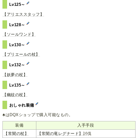
Lv125～
【アリエススタッフ】
Lv128～
【ソールワンド】
Lv130～
【プリエールの杖】
Lv132～
【妖夢の杖】
Lv135～
【幽紋の杖】
おしゃれ装備
♣はDQXショップで購入可能なもの。
装備
入手手段
【常闇の杖】
【常闇の竜レグナード】
討伐