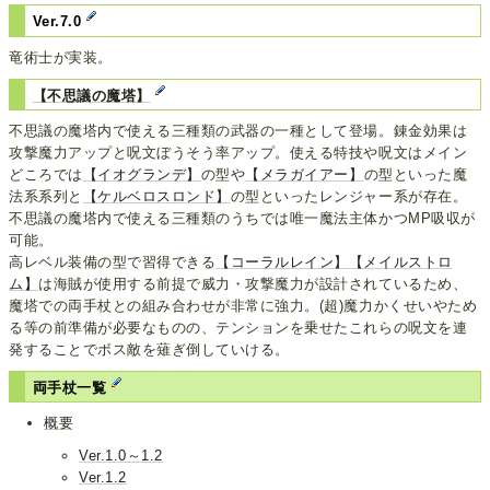
Ver.7.0
竜術士が実装。
【不思議の魔塔】
不思議の魔塔内で使える三種類の武器の一種として登場。錬金効果は
攻撃魔力アップと呪文ぼうそう率アップ。使える特技や呪文はメイン
どころでは
【イオグランデ】
の型や
【メラガイアー】
の型といった魔
法系系列と
【ケルベロスロンド】
の型といったレンジャー系が存在。
不思議の魔塔内で使える三種類のうちでは唯一魔法主体かつMP吸収が
可能。
高レベル装備の型で習得できる
【コーラルレイン】
【メイルストロ
ム】
は海賊が使用する前提で威力・攻撃魔力が設計されているため、
魔塔での両手杖との組み合わせが非常に強力。(超)魔力かくせいやため
る等の前準備が必要なものの、テンションを乗せたこれらの呪文を連
発することでボス敵を薙ぎ倒していける。
両手杖一覧
概要
Ver.1.0～1.2
Ver.1.2