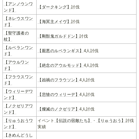
【アンノウンワ
【ダークキング】
討伐
ンド】
【ネレウスワン
【海冥主メイヴ】
討伐
ド】
【聖守護者の
【剛獣鬼ガルドドン】
討伐
杖】
【ルベランワン
【厭悪のルベランギス】
4人討伐
ド】
【アウルワン
【絶念のアウルモッド】
4人討伐
ド】
【フラウスワン
【凶禍のフラウソン】
4人討伐
ド】
【ウィリーデワ
【悲愴のウィリーデ】
4人討伐
ンド】
【ノクゼリアワ
【燦滅のノクゼリア】
4人討伐
ンド】
【りゅうおうワ
イベント
【伝説の宿敵たち】
・
【りゅうおう】
討伐
ンド】
実績
【きめんどうし