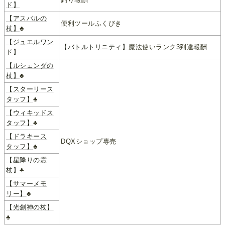
ド】
【アスバルの
便利ツールふくびき
杖】
♣
【ジュエルワン
【バトルトリニティ】
魔法使いランク3到達報酬
ド】
【ルシェンダの
杖】
♣
【スターリース
タッフ】
♣
【ウィキッドス
タッフ】
♣
【ドラキース
DQXショップ専売
タッフ】
♣
【星降りの霊
杖】
♣
【サマーメモ
リー】
♣
【光創神の杖】
♣