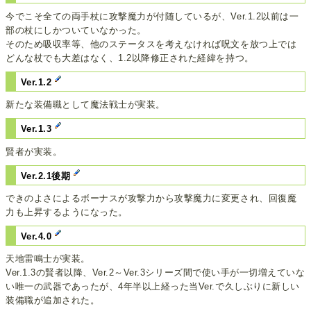
今でこそ全ての両手杖に攻撃魔力が付随しているが、Ver.1.2以前は一
部の杖にしかついていなかった。
そのため吸収率等、他のステータスを考えなければ呪文を放つ上では
どんな杖でも大差はなく、1.2以降修正された経緯を持つ。
Ver.1.2
新たな装備職として魔法戦士が実装。
Ver.1.3
賢者が実装。
Ver.2.1後期
できのよさによるボーナスが攻撃力から攻撃魔力に変更され、回復魔
力も上昇するようになった。
Ver.4.0
天地雷鳴士が実装。
Ver.1.3の賢者以降、Ver.2～Ver.3シリーズ間で使い手が一切増えていな
い唯一の武器であったが、4年半以上経った当Ver.で久しぶりに新しい
装備職が追加された。