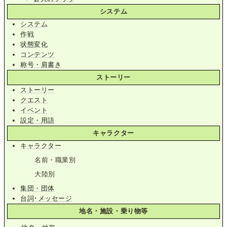
システム
システム
作戦
状態変化
コンテンツ
称号・肩書き
ストーリー
ストーリー
クエスト
イベント
設定・用語
キャラクター
キャラクター
名前・職業別
大陸別
集団・団体
台詞･メッセージ
地名・施設・乗り物等