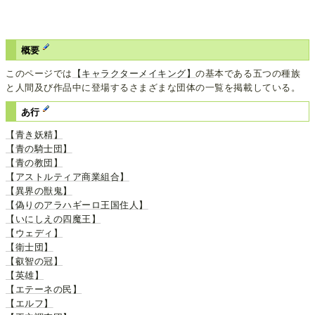
概要
このページでは
【キャラクターメイキング】
の基本である五つの種族
と人間及び作品中に登場するさまざまな団体の一覧を掲載している。
あ行
【青き妖精】
【青の騎士団】
【青の教団】
【アストルティア商業組合】
【異界の獣鬼】
【偽りのアラハギーロ王国住人】
【いにしえの四魔王】
【ウェディ】
【衛士団】
【叡智の冠】
【英雄】
【エテーネの民】
【エルフ】