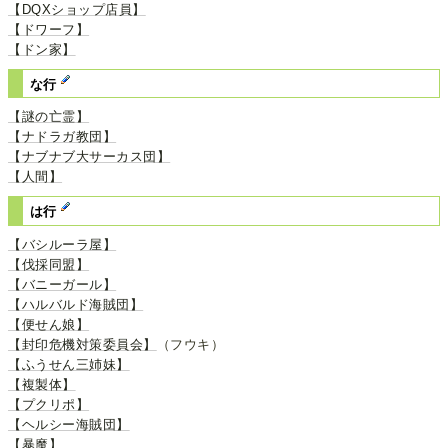
【DQXショップ店員】
【ドワーフ】
【ドン家】
な行
【謎の亡霊】
【ナドラガ教団】
【ナブナブ大サーカス団】
【人間】
は行
【バシルーラ屋】
【伐採同盟】
【バニーガール】
【ハルバルド海賊団】
【便せん娘】
【封印危機対策委員会】
（フウキ）
【ふうせん三姉妹】
【複製体】
【プクリポ】
【ヘルシー海賊団】
【暴魔】