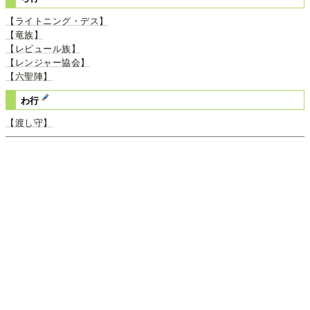
【ライトニング・デス】
【竜族】
【レビュール族】
【レンジャー協会】
【六聖陣】
わ行
【渡し守】