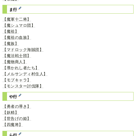
ま行
【魔軍十二将】
【魔シュマロ団】
【魔祖】
【魔祖の血族】
【魔族】
【マドロック海賊団】
【魔法戦士団】
【魔物商人】
【導かれし者たち】
【メルサンディ村住人】
【モブキャラ】
【モンスター討伐隊】
や行
【勇者の導き】
【妖精】
【世告げの姫】
【四魔将】
ら行