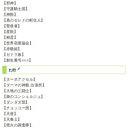
【邪神】
【守護騎士団】
【神獣】
【真のセレドの町住人】
【聖使者】
【星獣】
【精霊】
【世界宿屋協会】
【赤狼組】
【ゼドラ族】
【創生番号○○○】
た行
【ターボアクセル】
【ダーマの神殿 出張所】
【大地の三闘士】
【旅のコンシェルジュ】
【ダンダダ団】
【チョッコー団】
【天使】
【天奏士】
【燈火の調査隊】