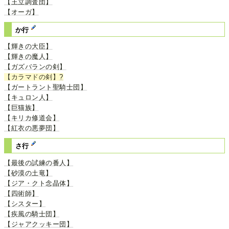
【王立調査団】
【オーガ】
か行
【輝きの大臣】
【輝きの魔人】
【ガズバランの剣】
【カラマドの剣】
?
【ガートラント聖騎士団】
【キュロン人】
【巨猫族】
【キリカ修道会】
【紅衣の悪夢団】
さ行
【最後の試練の番人】
【砂漠の土竜】
【ジア・クト念晶体】
【四術師】
【シスター】
【疾風の騎士団】
【ジャアクッキー団】