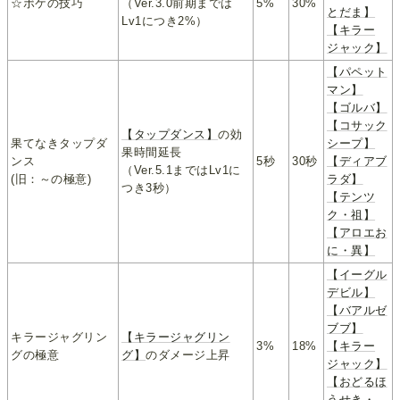
☆ボケの技巧
（Ver.3.0前期までは
5%
30%
とだま】
Lv1につき2%）
【キラー
ジャック】
【パペット
マン】
【ゴルバ】
【コサック
【タップダンス】
の効
果てなきタップダ
シープ】
果時間延長
ンス
5秒
30秒
【ディアブ
（Ver.5.1まではLv1に
(旧：～の極意)
ラダ】
つき3秒）
【テンツ
ク・祖】
【アロエお
に・異】
【イーグル
デビル】
【バアルゼ
ブブ】
キラージャグリン
【キラージャグリン
3%
18%
【キラー
グの極意
グ】
のダメージ上昇
ジャック】
【おどるほ
うせき・