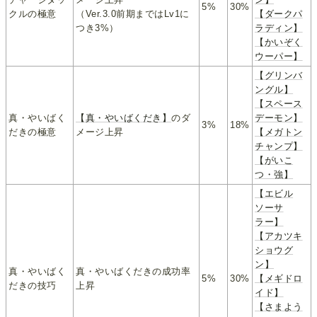
5%
30%
クルの極意
（Ver.3.0前期まではLv1に
【ダークパ
つき3%）
ラディン】
【かいぞく
ウーパー】
【グリンバ
ングル】
【スペース
真・やいばく
【真・やいばくだき】
のダ
デーモン】
3%
18%
だきの極意
メージ上昇
【メガトン
チャンプ】
【がいこ
つ・強】
【エビル
ソーサ
ラー】
【アカツキ
ショウグ
ン】
真・やいばく
真・やいばくだきの成功率
5%
30%
【メギドロ
だきの技巧
上昇
イド】
【さまよう