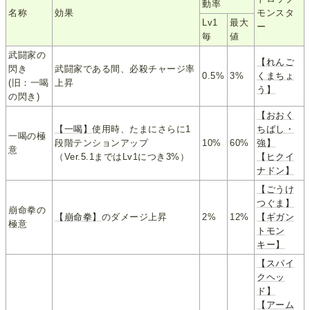
動率
名称
効果
モンスタ
Lv1
最大
ー
毎
値
武闘家の
【れんご
閃き
武闘家である間、必殺チャージ率
0.5%
3%
くまちょ
(旧：一喝
上昇
う】
の閃き)
【おおく
【一喝】
使用時、たまにさらに1
ちばし・
一喝の極
段階テンションアップ
10%
60%
強】
意
（Ver.5.1まではLv1につき3%）
【ヒクイ
ナドン】
【ごうけ
つぐま】
崩命拳の
【崩命拳】
のダメージ上昇
2%
12%
【ギガン
極意
トモン
キー】
【スパイ
クヘッ
ド】
【アーム