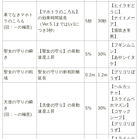
【ヒイラギど
【マホトラのころも】
うじ】
果てなきマホト
の効果時間延長
【ナイトメー
ラのころも
5秒
30秒
（Ver.5.1まではLv1に
ア】
(旧：～の極意)
つき3秒）
【笛吹き羊
男】
【フギンムニ
聖女の守りの瞬
【聖女の守り】
の発動
ン】
5%
30%
き
速度上昇
【あやシイタ
ケ】
聖女の守りの戦
聖女の守りの射程距離
【グリゴリぼ
0.2m
1.2m
域
延長
うず】
【ヘルカッ
チャ】
【スライムベ
天使の守りの瞬
【天使の守り】
の発動
ホマズン】
き
5%
30%
速度上昇
【コサック
(旧：～の極意)
シープ】
【グリゴリぼ
うず】
【スライムベ