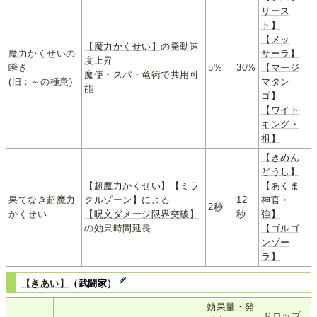
リース
ト】
【メッ
【魔力かくせい】
の発動速
魔力かくせいの
サーラ】
度上昇
瞬き
5%
30%
【マージ
魔使・スパ・竜術で共用可
(旧：～の極意)
マタン
能
ゴ】
【ワイト
キング・
祖】
【きめん
どうし】
【超魔力かくせい】
【ミラ
【あくま
果てなき超魔力
クルゾーン】
による
12
神官・
2秒
かくせい
【呪文ダメージ限界突破】
秒
強】
の効果時間延長
【ゴルゴ
ンゾー
ラ】
【きあい】
（武闘家）
効果量・発
ドロップ