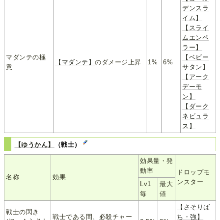
デンスラ
イム】
【スライ
ムエンペ
ラー】
マダンテの極
【ベビー
【マダンテ】
のダメージ上昇
1%
6%
意
サタン】
【アーク
デーモ
ン】
【ダーク
ネビュラ
ス】
【ゆうかん】
（戦士）
効果量・発
動率
ドロップモ
名称
効果
ンスター
Lv1
最大
毎
値
【さそりば
戦士の閃き
戦士である間、必殺チャー
ち・強】