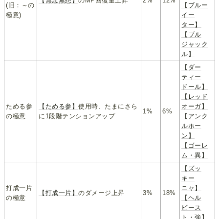
【無念無想】
のMP回復量上昇
2%
12%
(旧：～の
【ブルー
極意)
イー
ター】
【ブル
ジャック
ル】
【ダー
ティー
ドール】
【レッド
ためる参
【ためる参】
使用時、たまにさら
オーガ】
1%
6%
の極意
に1段階テンションアップ
【アンク
ルホー
ン】
【ゴーレ
ム・異】
【ズッ
キー
打成一片
ニャ】
【打成一片】
のダメージ上昇
3%
18%
の極意
【ヘル
ビース
ト・強】