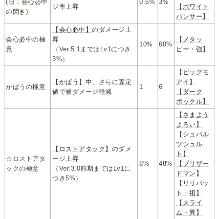
(旧：会心必中
0.5%
3%
ジ率上昇
【ホワイト
の閃き)
パンサー】
【会心必中】
のダメージ上
会心必中の極
昇
【メタッ
10%
60%
意
（Ver.5.1まではLv1につき
ピー・強】
3%）
【ビッグモ
【かばう】
中、さらに固定
アイ】
かばうの極意
1
6
値で被ダメージ軽減
【ダーク
ポックル】
【さまよう
よろい】
【シュバル
ツシュル
【ロストアタック】
のダメ
ト】
☆ロストアタ
ージ上昇
8%
48%
【ブリザー
ックの極意
（Ver.3.0前期まではLv1に
ドマン】
つき5%）
【リリパッ
ト・祖】
【スライ
ム・異】