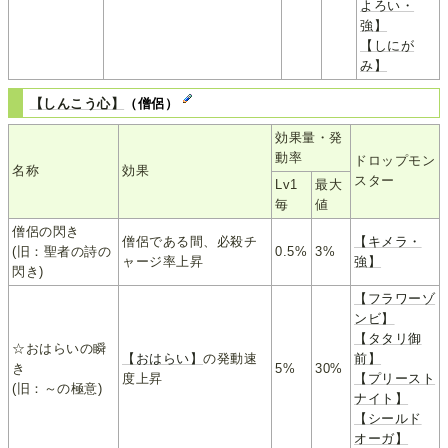
よろい・
強】
【しにが
み】
【しんこう心】
（僧侶）
効果量・発
動率
ドロップモン
名称
効果
スター
Lv1
最大
毎
値
僧侶の閃き
僧侶である間、必殺チ
【キメラ・
(旧：聖者の詩の
0.5%
3%
ャージ率上昇
強】
閃き)
【フラワーゾ
ンビ】
【タタリ御
☆おはらいの瞬
【おはらい】
の発動速
前】
き
5%
30%
度上昇
【プリースト
(旧：～の極意)
ナイト】
【シールド
オーガ】