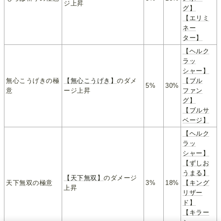
ジ上昇
グ】
【エリミ
ネー
ター】
【ヘルク
ラッ
シャー】
無心こうげきの極
【無心こうげき】
のダメ
【ブル
5%
30%
意
ージ上昇
ファン
グ】
【ブルサ
ベージ】
【ヘルク
ラッ
シャー】
【ずしお
うまる】
【天下無双】
のダメージ
天下無双の極意
3%
18%
【キング
上昇
リザー
ド】
【キラー