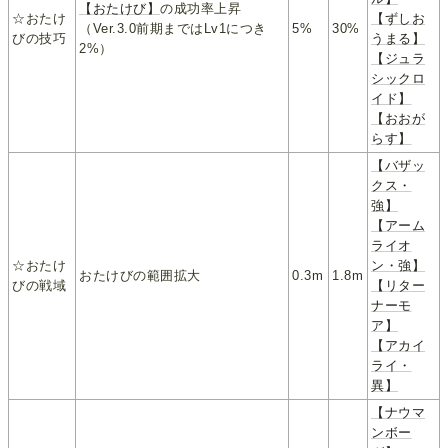
【おたけび】
の成功率上昇
☆おたけ
【ずしお
（Ver.3.0前期まではLv1につき
5%
30%
びの技巧
うまる】
2%）
【ジュラ
シックロ
イド】
【おおが
らす】
【バザッ
クス・
強】
【アーム
ライオ
☆おたけ
ン・強】
おたけびの範囲拡大
0.3m
1.8m
びの戦域
【リター
ナーモ
ア】
【アカイ
ライ・
異】
【ナウマ
ンボー