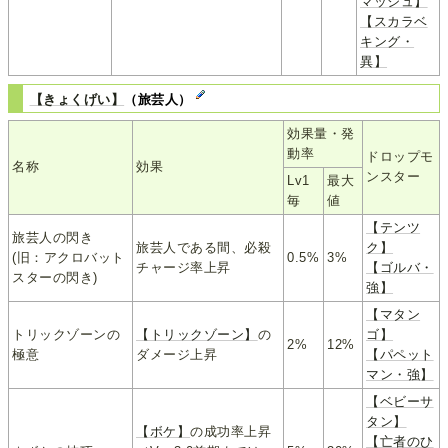
マッシュ】
【スカラベ
キング・
異】
【きょくげい】
（旅芸人）
効果量・発
動率
ドロップモ
名称
効果
ンスター
Lv1
最大
毎
値
【テンツ
旅芸人の閃き
旅芸人である間、必殺
ク】
(旧：アクロバット
0.5%
3%
チャージ率上昇
【ゴルバ・
スターの閃き)
強】
【マタン
トリックゾーンの
【トリックゾーン】
の
ゴ】
2%
12%
極意
ダメージ上昇
【パペット
マン・強】
【ベビーサ
タン】
【ボケ】
の成功率上昇
【亡者のひ