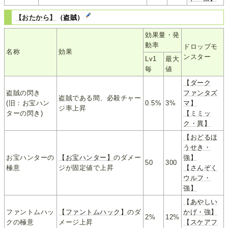
【おたから】
（盗賊）
効果量・発
動率
ドロップモ
名称
効果
ンスター
Lv1
最大
毎
値
【ダーク
盗賊の閃き
ファンタズ
盗賊である間、必殺チャー
(旧：お宝ハン
0.5%
3%
マ】
ジ率上昇
ターの閃き)
【ミミッ
ク・異】
【おどるほ
うせき・
お宝ハンターの
【お宝ハンター】
のダメー
強】
50
300
極意
ジが固定値で上昇
【さんぞく
ウルフ・
強】
【あやしい
ファントムハッ
【ファントムハック】
のダ
かげ・強】
2%
12%
クの極意
メージ上昇
【スケアフ