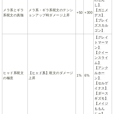
し】
メラ系とギラ
メラ系・ギラ系呪文のテンシ
【ガニメ
+50
+300
系呪文の真髄
ョンアップ時ダメージ上昇
デス】
【ブレイ
ズスカル
ゴン】
【グレイ
トマーマ
ン】
【クイー
ンスライ
ム】
【アンク
ヒャド系呪文
【ヒャド系】
呪文のダメージ
ルホー
1%
6%
の極意
上昇
ン】
【セルゲ
イナス】
【ダース
ギズモ】
【メイジ
ももん
じゃ】