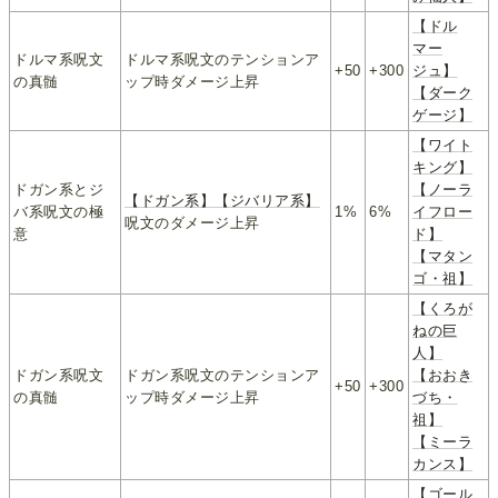
【ドル
マー
ドルマ系呪文
ドルマ系呪文のテンションア
+50
+300
ジュ】
の真髄
ップ時ダメージ上昇
【ダーク
ゲージ】
【ワイト
キング】
ドガン系とジ
【ノーラ
【ドガン系】
【ジバリア系】
バ系呪文の極
1%
6%
イフロー
呪文のダメージ上昇
意
ド】
【マタン
ゴ・祖】
【くろが
ねの巨
人】
ドガン系呪文
ドガン系呪文のテンションア
【おおき
+50
+300
の真髄
ップ時ダメージ上昇
づち・
祖】
【ミーラ
カンス】
【ゴール