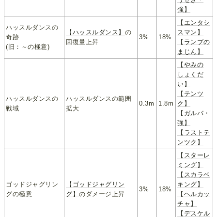
強】
【エンタシ
ハッスルダンスの
【ハッスルダンス】
の
スマン】
奇跡
3%
18%
回復量上昇
【ランプの
(旧：～の極意)
まじん】
【やみの
しょくだ
い】
【テンツ
ハッスルダンスの
ハッスルダンスの範囲
0.3m
1.8m
ク】
戦域
拡大
【ガルバ・
強】
【ラストテ
ンツク】
【スターレ
ミング】
【スカラベ
ゴッドジャグリン
【ゴッドジャグリン
キング】
3%
18%
グの極意
グ】
のダメージ上昇
【ヘルカッ
チャ】
【デスケル