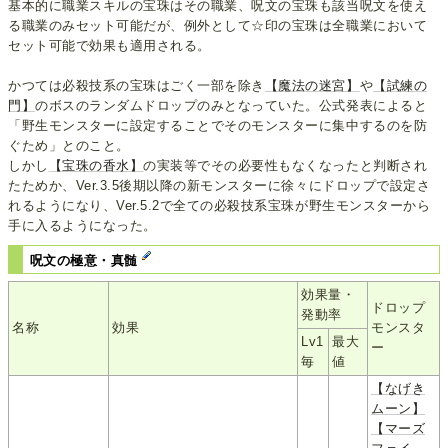
基本的に職業スキルの宝珠はその職業、呪文の宝珠も該当呪文を使え
る職業のみセット可能だが、例外として☆印の宝珠は全職業において
セット可能で効果も適用される。
かつては必殺技系の宝珠はごく一部を除き
【魔法の迷宮】
や
【試練の
門】
のボスのランダムドロップのみとなっていた。公式発表によると
「野生モンスターに設定することでそのモンスターに集中するのを防
ぐため」とのこと。
しかし
【宝珠の香水】
の実装等でその必要性もなくなったと判断され
たためか、Ver.3.5後期以降の新モンスターに徐々にドロップで設定さ
れるようになり、Ver.5.2で全ての必殺技系宝珠が野生モンスターから
手に入るようになった。
呪文の極意・真髄
効果量・
ドロップ
発動率
名称
効果
モンスタ
Lv1
最大
ー
毎
値
【なげき
ムーン】
【マーズ