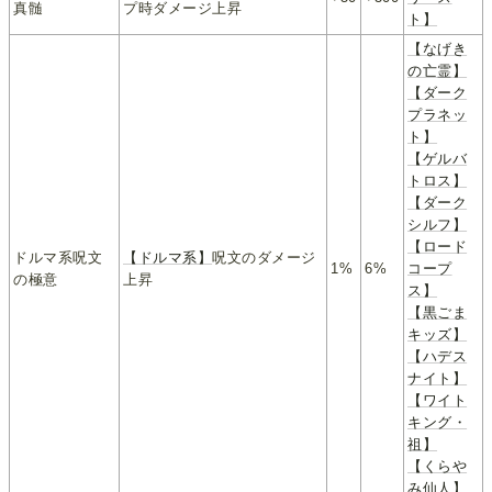
真髄
プ時ダメージ上昇
ト】
【なげき
の亡霊】
【ダーク
プラネッ
ト】
【ゲルバ
トロス】
【ダーク
シルフ】
【ロード
ドルマ系呪文
【ドルマ系】
呪文のダメージ
1%
6%
コープ
の極意
上昇
ス】
【黒ごま
キッズ】
【ハデス
ナイト】
【ワイト
キング・
祖】
【くらや
み仙人】