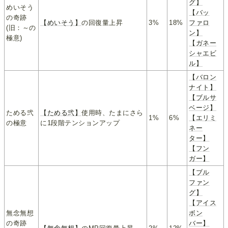
グ】
めいそう
【バッ
の奇跡
【めいそう】
の回復量上昇
3%
18%
ファロ
(旧：～の
ン】
極意)
【ガネー
シャエビ
ル】
【バロン
ナイト】
【ブルサ
ベージ】
ためる弐
【ためる弐】
使用時、たまにさら
1%
6%
【エリミ
の極意
に1段階テンションアップ
ネー
ター】
【フン
ガー】
【ブル
ファン
グ】
【アイス
無念無想
ボン
の奇跡
バー】