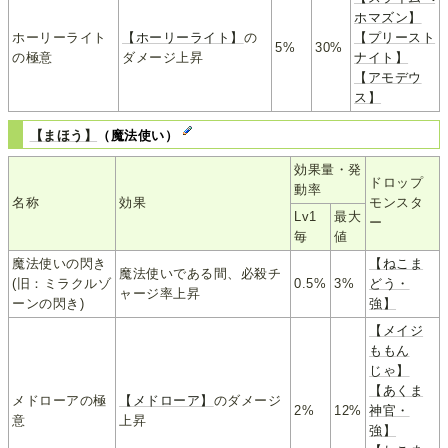
ホマズン】
ホーリーライト
【ホーリーライト】
の
【プリースト
5%
30%
の極意
ダメージ上昇
ナイト】
【アモデウ
ス】
【まほう】
（魔法使い）
効果量・発
ドロップ
動率
名称
効果
モンスタ
Lv1
最大
ー
毎
値
魔法使いの閃き
【ねこま
魔法使いである間、必殺チ
(旧：ミラクルゾ
0.5%
3%
どう・
ャージ率上昇
ーンの閃き)
強】
【メイジ
ももん
じゃ】
【あくま
メドローアの極
【メドローア】
のダメージ
2%
12%
神官・
意
上昇
強】