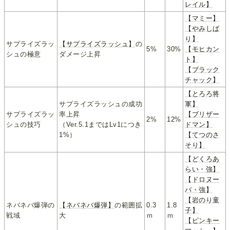
レイル】
【マミー】
【やみしば
り】
サプライズラッ
【サプライズラッシュ】
の
5%
30%
【モヒカン
シュの極意
ダメージ上昇
ト】
【ブラック
チャック】
【とろろ将
サプライズラッシュの成功
軍】
サプライズラッ
率上昇
【ブリザー
2%
12%
シュの技巧
（Ver.5.1まではLv1につき
ドマン】
1%）
【てつのさ
そり】
【どくろあ
らい・強】
【ドロヌー
バ・強】
【岩のり童
ネバネバ爆弾の
【ネバネバ爆弾】
の範囲拡
0.3
1.8
子】
戦域
大
ｍ
ｍ
【ピンキー