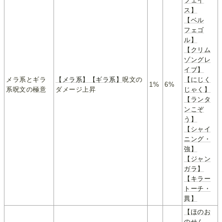
フェイ
ス】
【ベル
フェゴ
ル】
【クリム
ゾングレ
イブ】
メラ系とギラ
【メラ系】
【ギラ系】
呪文の
【にじく
1%
6%
系呪文の極意
ダメージ上昇
じゃく】
【ランタ
ンこぞ
う】
【シャイ
ニング・
強】
【ジャン
ガラ】
【キラー
トーチ・
異】
【ほのお
のせん