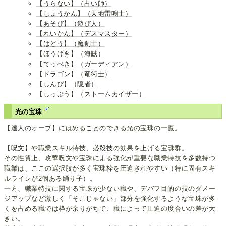
【うらない】（占い師）
【しょうかん】（天地雷鳴士）
【あそび】（遊び人）
【れいかん】（デスマスター）
【はどう】（魔剣士）
【ほうげき】（海賊）
【てっぺき】（ガーディアン）
【ドラゴン】（竜術士）
【しんぴ】（隠者）
【しっぷう】（ストームカイザー）
光の宝珠
【達人のオーブ】
にはめることのできる光の宝珠の一覧。
【呪文】
や職業スキル特技、
必殺技
の効果を上げる宝珠群。
その性質上、攻撃呪文や宝珠による強化が重要な職業特技を多数持つ
職業は、ここの選択肢が多く宝珠枠を圧迫されやすい（特に固有スキ
ルラインが2個ある踊り子）。
一方、職業特技に関する宝珠が少ない職や、デバフ目的の技のダメー
ジアップなど激しく「そこじゃない」部分を強化するような宝珠が多
くを占める職では枠が余りがちで、職によって圧迫の度合いの差が大
きい。