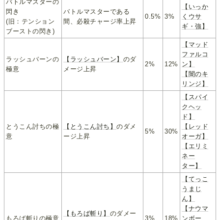
バトルマスターの
【いっか
閃き
バトルマスターである
0.5%
3%
くウサ
(旧：テンション
間、必殺チャージ率上昇
ギ・強】
ブーストの閃き)
【マッド
ファルコ
ラッシュバーンの
【ラッシュバーン】
のダ
2%
12%
ン】
極意
メージ上昇
【闇のキ
リンジ】
【スパイ
クヘッ
ド】
とうこん討ちの極
【とうこん討ち】
のダメ
【レッド
5%
30%
意
ージ上昇
オーガ】
【エリミ
ネー
ター】
【てっこ
うまじ
ん】
【ナウマ
【もろば斬り】
のダメー
もろば斬りの極意
3%
18%
ンボー