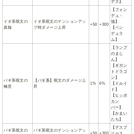
デス】
【フォン
デュ・
イオ系呪文の
イオ系呪文のテンションアッ
強】
+50
+300
真髄
プ時ダメージ上昇
【ペン
デュラ
ム】
【ランプ
のまじ
ん】
【ギガン
トドラゴ
ン】
バギ系呪文の
【バギ系】
呪文のダメージ上
1%
6%
【ドルイ
極意
昇
ド】
【ヒッポ
カン
バー】
【かまい
たち】
【デスプ
バギ系呪文の
バギ系呪文のテンションアッ
+50
+300
リース