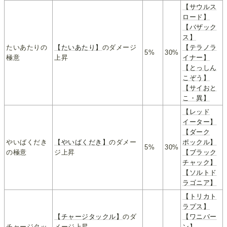
【サウルス
ロード】
【バザック
ス】
たいあたりの
【たいあたり】
のダメージ
【テラノラ
5%
30%
極意
上昇
イナー】
【とっしん
こぞう】
【サイおと
こ・異】
【レッド
イーター】
【ダーク
やいばくだき
【やいばくだき】
のダメー
ポックル】
5%
30%
の極意
ジ上昇
【ブラック
チャック】
【ソルトド
ラゴニア】
【トリカト
ラプス】
【チャージタックル】
のダ
【ワニバー
チャージタッ
メージ上昇
ン】