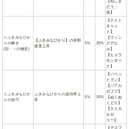
【ねこま
どう・
祖】
【ナイト
キャッ
ト】
☆ぶきみなひか
【ウィン
【ぶきみなひかり】
の発動
りの瞬き
5%
30%
グデビ
速度上昇
(旧：～の極意)
ル】
【ヒョウ
モンダー
ク】
【パペッ
トマン】
【バアル
ゼブブ】
☆ぶきみなひか
ぶきみなひかりの成功率上
5%
30%
【ぬくぬ
りの技巧
昇
くどり】
【ケミカ
ルゼ
リー】
【デスプ