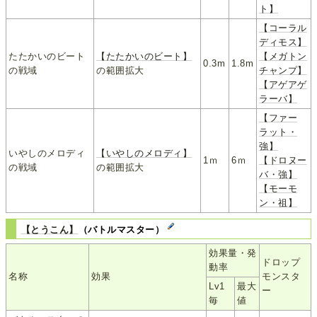
ト】
【コーラル
ディモス】
たたかいのビート
【たたかいのビート】
【メガトン
0.3m
1.8m
の戦域
の範囲拡大
チャンプ】
【アゲアゲ
ラーバ】
【ファー
ラット・
強】
いやしのメロディ
【いやしのメロディ】
1ｍ
6ｍ
【ドロヌー
の戦域
の範囲拡大
バ・強】
【モーモ
ン・祖】
【とうこん】
（バトルマスター）
効果量・発
ドロップ
動率
名称
効果
モンスタ
Lv1
最大
ー
毎
値