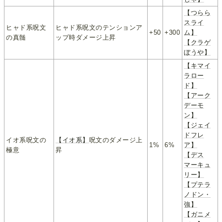
【つらら
スライ
ヒャド系呪文
ヒャド系呪文のテンションア
+50
+300
ム】
の真髄
ップ時ダメージ上昇
【クラゲ
ぼうや】
【キマイ
ラロー
ド】
【アーク
デーモ
ン】
【ジェイ
ドフレ
イオ系呪文の
【イオ系】
呪文のダメージ上
1%
6%
ア】
極意
昇
【デス
マーキュ
リー】
【プテラ
ノドン・
強】
【ガニメ