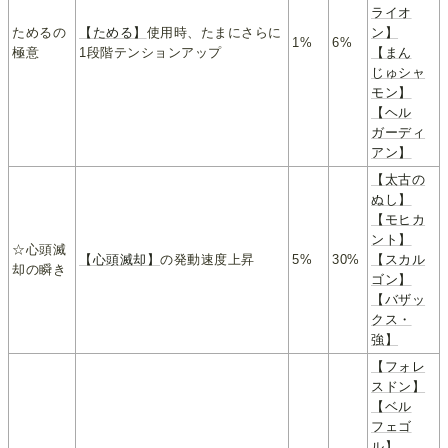
ライオ
ためるの
【ためる】
使用時、たまにさらに
ン】
1%
6%
極意
1段階テンションアップ
【まん
じゅシャ
モン】
【ヘル
ガーディ
アン】
【太古の
ぬし】
【モヒカ
ント】
☆心頭滅
【心頭滅却】
の発動速度上昇
5%
30%
【スカル
却の瞬き
ゴン】
【バザッ
クス・
強】
【フォレ
スドン】
【ベル
フェゴ
ル】