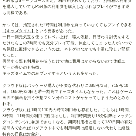
PS4版は5キャラコース固定。利用券が独立しており、別機種の利用券
を購入していてもPS4版の利用券を購入しなければプレイができず逆
も同様である。
かつては、指定された2時間は利用券を買っていなくてもプレイできる
【キッズタイム】
という要素があった。
一日一回元気玉を使ってレベル上げ、職人依頼、日替わり討伐をする
だけならこの2時間でも充分プレイ可能。休止してしまった人がいつで
も気軽に復帰できるというのは、ネトゲのなかでも非常に珍しい部類
だった。
再開する際も利用券を払うだけで他に費用はかからないので休眠ユー
ザーが多いのも特徴。
キッズタイムでのみプレイするという人も多かった。
クラウド版はパッケージ購入が不要な代わりに385円/3日、715円/10
日、1650円/30日と若干割高でキッズタイムもなかった。これはゲーム
画面の描画を担う仮想マシン分のコストがかかってしまうためとみら
れる。
ブラウザ版には1時間110円の時間利用券も存在した。こちらは1時間、
3時間、11時間の利用で割引はなし。利用時間残り15分以降はマッチン
グコンテンツに参加できなくなる。期間利用権と違って180日間の有効
期間内であればログアウト中でも利用時間は経過しない代わりに継続
特典の日数は対象外。