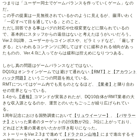
つまりは「ユーザー同士でゲームバランスを作っていくゲーム」なの
だ。
この手の提案は一見無視されているかのように見えるが、藤澤いわく
「一応すべて目を通している」とのこと。
ただし回答できる事はバグの対応や仕様変更などに限られているの
で、基本的にスタッフからの返信はないと考えたほうがいいだろう。
Ver.2.0以降、ユーザーからコインボスや、ピラミッドなど、「厳しす
ぎる」といわれるコンテンツに関してはすぐに緩和される傾向があっ
たものの、Ver.4.0に入ってからは緩和は控えめになりつつある。
しかし真の問題はゲームバランスなどではない。
DQ10はオンラインゲームでは避けて通れない
【RMT】
と
【アカウント
ハック問題】
という二つの問題を抱えている。
RMTについてはゲーム内でも見ものとなるほど、
【業者】
と隣り合わ
せの世界となっている。
1.4から
【通報】
コマンドが実装されたが、DQ10自体がRMT業者の大
きな収入源となるのか、運営とのいたちごっこが繰り広げられてい
る。
1周年記念における国勢調査において
【リュウイーソー】
、
【バサラー
ナ】
といった業者のターゲットの討伐数が2位、3位に上がっており、
どれほど大量の業者がいたかが浮き彫りになった。
ストーリーをVer.2.3まで進めて
【ドラクロン山地】
にまで進出するそ