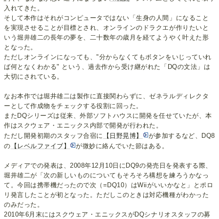
入れてきた。
そして本作はそれがコンピュータではない「生身の人間」になること
を実現させることが目標とされ、オンラインのドラクエが作りたいと
いう堀井雄二の長年の夢を、二十数年の歳月を経てようやく叶えた形
となった。
ただしオンラインになっても、"分からなくてもボタンをいじっていれ
ば何となくわかる" という、過去作から受け継がれた「DQの文法」は
大切にされている。
なお本作では堀井雄二は製作に直接関わらずに、ゼネラルディレクタ
ーとして作成物をチェックする役割に回った。
またDQシリーズは従来、外部ソフトハウスに開発を任せていたが、本
作はスクウェア・エニックス内部で開発が行われた。
ただし開発初期のスタッフ合宿に
【日野晃博】
が参加するなど、DQ8
の
【レベルファイブ】
が微妙に絡んでいた節はある。
メディアでの発表は、2008年12月10日にDQ9の発売日を発表する際、
堀井雄二が「次の新しいものについてもそろそろ構想を練ろうかなっ
て。今回は携帯機だったので次（=DQ10）はWiiがいいかなと」とポロ
リ発言したことが初となった。ただしこのときは対応機種がわかった
のみだった。
2010年6月末にはスクウェア・エニックスがDQシナリオスタッフの募