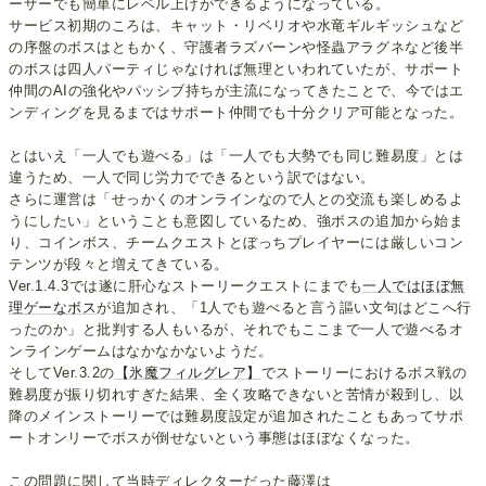
ーザーでも簡単にレベル上げができるようになっている。
サービス初期のころは、キャット・リベリオや水竜ギルギッシュなど
の序盤のボスはともかく、守護者ラズバーンや怪蟲アラグネなど後半
のボスは四人パーティじゃなければ無理といわれていたが、サポート
仲間のAIの強化やパッシブ持ちが主流になってきたことで、今ではエ
ンディングを見るまではサポート仲間でも十分クリア可能となった。
とはいえ「一人でも遊べる」は「一人でも大勢でも同じ難易度」とは
違うため、一人で同じ労力でできるという訳ではない。
さらに運営は「せっかくのオンラインなので人との交流も楽しめるよ
うにしたい」ということも意図しているため、強ボスの追加から始ま
り、コインボス、チームクエストとぼっちプレイヤーには厳しいコン
テンツが段々と増えてきている。
Ver.1.4.3では遂に肝心なストーリークエストにまでも
一人ではほぼ無
理ゲーなボス
が追加され、「1人でも遊べると言う謳い文句はどこへ行
ったのか」と批判する人もいるが、それでもここまで一人で遊べるオ
ンラインゲームはなかなかないようだ。
そしてVer.3.2の
【氷魔フィルグレア】
でストーリーにおけるボス戦の
難易度が振り切れすぎた結果、全く攻略できないと苦情が殺到し、以
降のメインストーリーでは難易度設定が追加されたこともあってサポ
ートオンリーでボスが倒せないという事態はほぼなくなった。
この問題に関して当時ディレクターだった藤澤は