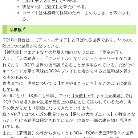
【転生モンスター】
が初登場。
状態変化に
【魅了】
が新たに登場。
ロード中は体感時間軽減のため「まめちしき」が表示され
る。
世界観
DQ10の舞台は、
【アストルティア】
と呼ばれる世界であり、5つの大
陸と1つの諸島からなっている。
【神話篇】
クエストなどの登場人物のセリフには、「星空の守り
人」、「天の箱舟」、「グレイナル」などといったキーワードが含ま
れており、
DQ9
世界の後日談であることが示唆されている。だがその
キーワードが示す意味はDQ9をプレイした者からすると違和感を覚え
るものもある。
参考までに、序曲については
【すぎやまこういち】
が
このように発言
している
。
Ver.6になり、DQ9にも登場していた
【天使】
が住まう
【天星郷】
では
DQ9での登場人物や設定が歴史上の存在として語られているため、両
作の繋がりがより明確になってきたといえよう。
続くVer.7ではついに9の世界である
【果ての大地ゼニアス】
が舞台とな
った。行ける範囲は限定されているが、地形や一部の建造物も再現さ
れている。
また、
【夢現篇】
の件から少なくともDQ4～DQ6の
天空3部作
の世界