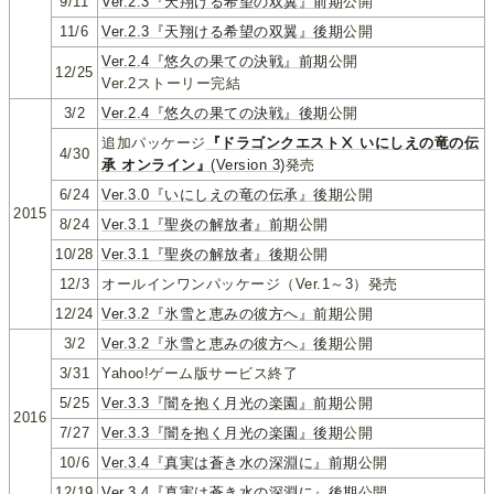
9/11
Ver.2.3『天翔ける希望の双翼』前期
公開
11/6
Ver.2.3『天翔ける希望の双翼』後期
公開
Ver.2.4『悠久の果ての決戦』前期
公開
12/25
Ver.2ストーリー完結
3/2
Ver.2.4『悠久の果ての決戦』後期
公開
追加パッケージ
『ドラゴンクエストⅩ いにしえの竜の伝
4/30
承 オンライン』
(Version 3)
発売
6/24
Ver.3.0『いにしえの竜の伝承』後期
公開
2015
8/24
Ver.3.1『聖炎の解放者』前期
公開
10/28
Ver.3.1『聖炎の解放者』後期
公開
12/3
オールインワンパッケージ（Ver.1～3）発売
12/24
Ver.3.2『氷雪と恵みの彼方へ』前期
公開
3/2
Ver.3.2『氷雪と恵みの彼方へ』後期
公開
3/31
Yahoo!ゲーム版サービス終了
5/25
Ver.3.3『闇を抱く月光の楽園』前期
公開
2016
7/27
Ver.3.3『闇を抱く月光の楽園』後期
公開
10/6
Ver.3.4『真実は蒼き水の深淵に』前期
公開
12/19
Ver.3.4『真実は蒼き水の深淵に』後期
公開