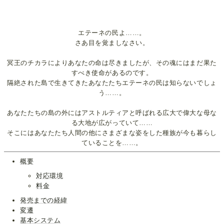
エテーネの民よ……。
さあ目を覚ましなさい。
冥王のチカラによりあなたの命は尽きましたが、その魂にはまだ果た
すべき使命があるのです。
隔絶された島で生きてきたあなたたちエテーネの民は知らないでしょ
う……。
あなたたちの島の外にはアストルティアと呼ばれる広大で偉大な母な
る大地が広がっていて……
そこにはあなたたち人間の他にさまざまな姿をした種族が今も暮らし
ていることを……。
概要
対応環境
料金
発売までの経緯
変遷
基本システム