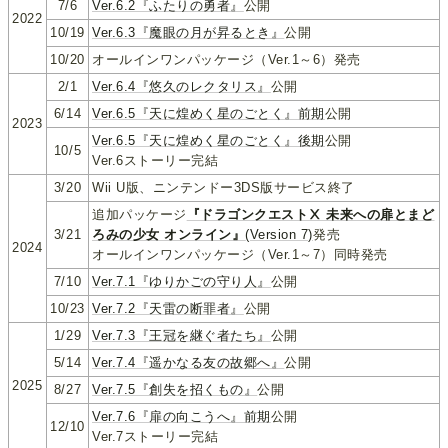
7/6
Ver.6.2『ふたりの勇者』
公開
2022
10/19
Ver.6.3『魔眼の月が昇るとき』
公開
10/20
オールインワンパッケージ（Ver.1～6）発売
2/1
Ver.6.4『悠久のレクタリス』
公開
6/14
Ver.6.5『天に煌めく星のごとく』前期
公開
2023
Ver.6.5『天に煌めく星のごとく』後期
公開
10/5
Ver.6ストーリー完結
3/20
Wii U版、ニンテンドー3DS版サービス終了
追加パッケージ
『ドラゴンクエストⅩ 未来への扉とまど
3/21
ろみの少女 オンライン』
(Version 7)
発売
2024
オールインワンパッケージ（Ver.1～7）同時発売
7/10
Ver.7.1『ゆりかごの守り人』
公開
10/23
Ver.7.2『天雷の断罪者』
公開
1/29
Ver.7.3『王冠を継ぐ者たち』
公開
5/14
Ver.7.4『遥かなる友の故郷へ』
公開
2025
8/27
Ver.7.5『創失を招くもの』
公開
Ver.7.6『扉の向こうへ』前期
公開
12/10
Ver.7ストーリー完結