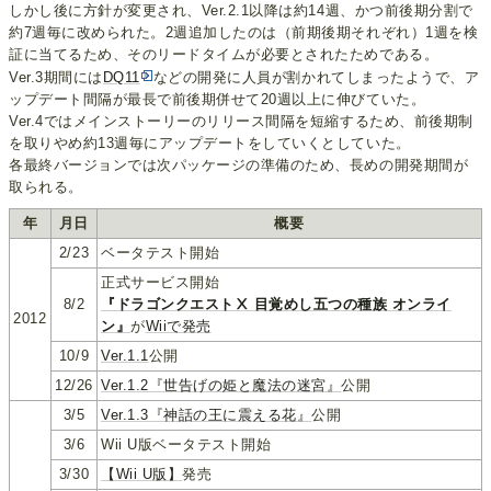
しかし後に方針が変更され、Ver.2.1以降は約14週、かつ前後期分割で
約7週毎に改められた。2週追加したのは（前期後期それぞれ）1週を検
証に当てるため、そのリードタイムが必要とされたためである。
Ver.3期間には
DQ11
などの開発に人員が割かれてしまったようで、ア
ップデート間隔が最長で前後期併せて20週以上に伸びていた。
Ver.4ではメインストーリーのリリース間隔を短縮するため、前後期制
を取りやめ約13週毎にアップデートをしていくとしていた。
各最終バージョンでは次パッケージの準備のため、長めの開発期間が
取られる。
年
月日
概要
2/23
ベータテスト開始
正式サービス開始
8/2
『ドラゴンクエストⅩ 目覚めし五つの種族 オンライ
2012
ン』
が
Wiiで発売
10/9
Ver.1.1
公開
12/26
Ver.1.2『世告げの姫と魔法の迷宮』
公開
3/5
Ver.1.3『神話の王に震える花』
公開
3/6
Wii U版ベータテスト開始
3/30
【Wii U版】
発売