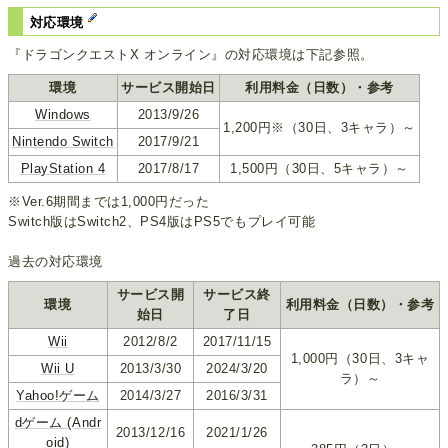
対応環境
『ドラゴンクエストX オンライン』の対応環境は下記参照。
環境
サービス開始日
利用料金（日数）・参考
Windows
2013/9/26
1,200円※（30日、3キャラ）～
Nintendo Switch
2017/9/21
PlayStation 4
2017/8/17
1,500円（30日、5キャラ）～
※Ver.6期間までは1,000円だった
Switch版はSwitch2、PS4版はPS5でもプレイ可能
過去の対応環境
サービス開
サービス終
環境
利用料金（日数）・参考
始日
了日
Wii
2012/8/2
2017/11/15
1,000円（30日、3キャ
Wii U
2013/3/30
2024/3/20
ラ）～
Yahoo!ゲーム
2014/3/27
2016/3/31
dゲーム (Andr
2013/12/16
2021/1/26
oid)