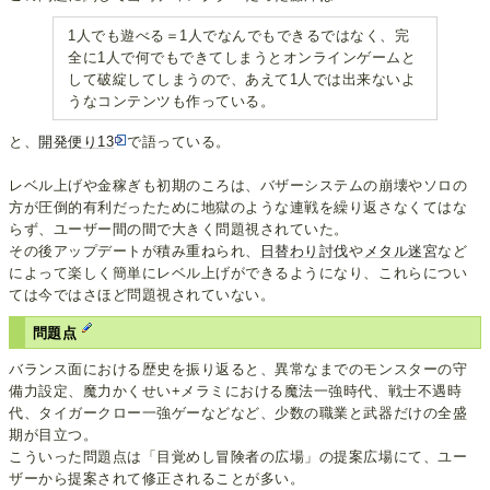
1人でも遊べる＝1人でなんでもできるではなく、完
全に1人で何でもできてしまうとオンラインゲームと
して破綻してしまうので、あえて1人では出来ないよ
うなコンテンツも作っている。
と、
開発便り13
で語っている。
レベル上げや金稼ぎも初期のころは、バザーシステムの崩壊やソロの
方が圧倒的有利だったために地獄のような連戦を繰り返さなくてはな
らず、ユーザー間の間で大きく問題視されていた。
その後アップデートが積み重ねられ、
日替わり討伐
や
メタル迷宮
など
によって楽しく簡単にレベル上げができるようになり、これらについ
ては今ではさほど問題視されていない。
問題点
バランス面における歴史を振り返ると、異常なまでのモンスターの守
備力設定、魔力かくせい+メラミにおける魔法一強時代、戦士不遇時
代、タイガークロー一強ゲーなどなど、少数の職業と武器だけの全盛
期が目立つ。
こういった問題点は「目覚めし冒険者の広場」の提案広場にて、ユー
ザーから提案されて修正されることが多い。