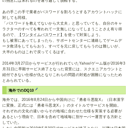
の熱意には呆れるのを通り越して脱帽する。
あの手この手で業者がパスワードを割ろうとするアカウントハックに
対しても同様。
「パスワードを教えてないから大丈夫」と思っていても、自分のキャ
ラクターのすべてを奪われて一文無しになってしまうことさえ有り得
るので、
【ワンタイムパスワード】
を使って対策しよう。
もし被害にあってしまったら、サポートセンターに連絡してゲームデ
ータ救済をしてもらおう。すべてを元に戻してもらうのは難しいが、
大半のものはこれで戻ってくるはず。
2014年3月27日からサービスが行われていたYahoo!ゲーム版が2016年3
月31日に早期サービス終了となった背景には、スクエニアカウントと
紐付できない仕様が仇となりこれらの問題の対処が困難になったため
とみられている。
海外でのDQ10
海外では、2016年8月24日から中国向けに『勇者斗悪龍X』（日本漢字
に変換。正式には「勇者斗恶龙X』）のタイトルでサービスを開始。
それぞれの文化の違いからその地域に合わせた仕様を実装する必要が
あるという理由で、日本を含めて地域毎に別サーバー運営する方針と
していた。