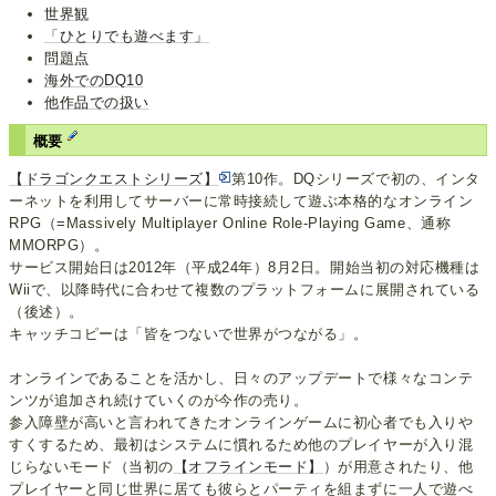
世界観
「ひとりでも遊べます」
問題点
海外でのDQ10
他作品での扱い
概要
【ドラゴンクエストシリーズ】
第10作。DQシリーズで初の、インタ
ーネットを利用してサーバーに常時接続して遊ぶ本格的なオンライン
RPG（=Massively Multiplayer Online Role-Playing Game、通称
MMORPG）。
サービス開始日は2012年（平成24年）8月2日。開始当初の対応機種は
Wiiで、以降時代に合わせて複数のプラットフォームに展開されている
（後述）。
キャッチコピーは「皆をつないで世界がつながる」。
オンラインであることを活かし、日々のアップデートで様々なコンテ
ンツが追加され続けていくのが今作の売り。
参入障壁が高いと言われてきたオンラインゲームに初心者でも入りや
すくするため、最初はシステムに慣れるため他のプレイヤーが入り混
じらないモード（当初の
【オフラインモード】
）が用意されたり、他
プレイヤーと同じ世界に居ても彼らとパーティを組まずに一人で遊べ