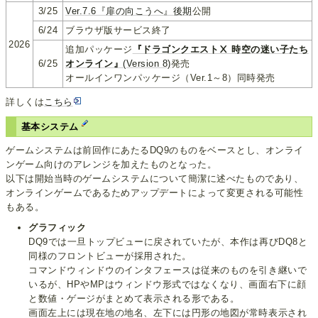
3/25
Ver.7.6『扉の向こうへ』後期
公開
6/24
ブラウザ版サービス終了
2026
追加パッケージ
『ドラゴンクエストⅩ 時空の迷い子たち
6/25
オンライン』
(Version 8)
発売
オールインワンパッケージ（Ver.1～8）同時発売
詳しくは
こちら
基本システム
ゲームシステムは前回作にあたるDQ9のものをベースとし、オンライ
ンゲーム向けのアレンジを加えたものとなった。
以下は開始当時のゲームシステムについて簡潔に述べたものであり、
オンラインゲームであるためアップデートによって変更される可能性
もある。
グラフィック
DQ9では一旦トップビューに戻されていたが、本作は再びDQ8と
同様のフロントビューが採用された。
コマンドウィンドウのインタフェースは従来のものを引き継いで
いるが、HPやMPはウィンドウ形式ではなくなり、画面右下に顔
と数値・ゲージがまとめて表示される形である。
画面左上には現在地の地名、左下には円形の地図が常時表示され