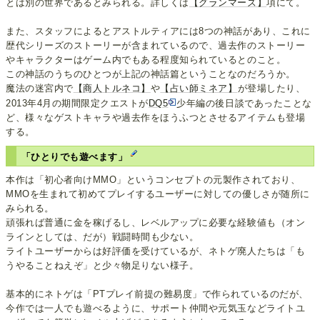
とは別の世界であるとみられる。詳しくは
【グランマーズ】
項にて。
また、スタッフによるとアストルティアには8つの神話があり、これに
歴代シリーズのストーリーが含まれているので、過去作のストーリー
やキャラクターはゲーム内でもある程度知られているとのこと。
この神話のうちのひとつが上記の神話篇ということなのだろうか。
魔法の迷宮内で
【商人トルネコ】
や
【占い師ミネア】
が登場したり、
2013年4月の期間限定クエストが
DQ5
少年編の後日談であったことな
ど、様々なゲストキャラや過去作をほうふつとさせるアイテムも登場
する。
「ひとりでも遊べます」
本作は「初心者向けMMO」というコンセプトの元製作されており、
MMOを生まれて初めてプレイするユーザーに対しての優しさが随所に
みられる。
頑張れば普通に金を稼げるし、レベルアップに必要な経験値も（オン
ラインとしては、だが）戦闘時間も少ない。
ライトユーザーからは好評価を受けているが、ネトゲ廃人たちは「も
うやることねえぞ」と少々物足りない様子。
基本的にネトゲは「PTプレイ前提の難易度」で作られているのだが、
今作では一人でも遊べるように、サポート仲間や元気玉などライトユ