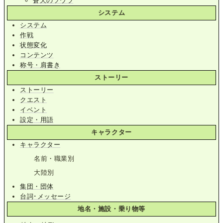
蒼天のソウラ
システム
システム
作戦
状態変化
コンテンツ
称号・肩書き
ストーリー
ストーリー
クエスト
イベント
設定・用語
キャラクター
キャラクター
名前・職業別
大陸別
集団・団体
台詞･メッセージ
地名・施設・乗り物等