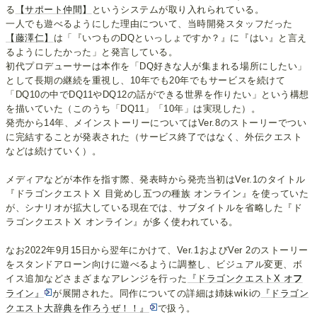
る
【サポート仲間】
というシステムが取り入れられている。
一人でも遊べるようにした理由について、当時開発スタッフだった
【藤澤仁】
は「『いつものDQといっしょですか？』に『はい』と言え
るようにしたかった」と発言している。
初代プロデューサーは本作を「DQ好きな人が集まれる場所にしたい」
として長期の継続を重視し、10年でも20年でもサービスを続けて
「DQ10の中でDQ11やDQ12の話ができる世界を作りたい」という構想
を描いていた（このうち「DQ11」「10年」は実現した）。
発売から14年、メインストーリーについてはVer.8のストーリーでつい
に完結することが発表された（サービス終了ではなく、外伝クエスト
などは続けていく）。
メディアなどが本作を指す際、発表時から発売当初はVer.1のタイトル
『ドラゴンクエストⅩ 目覚めし五つの種族 オンライン』を使っていた
が、シナリオが拡大している現在では、サブタイトルを省略した『ド
ラゴンクエストⅩ オンライン』が多く使われている。
なお2022年9月15日から翌年にかけて、Ver.1およびVer 2のストーリー
をスタンドアローン向けに遊べるように調整し、ビジュアル変更、ボ
イス追加などさまざまなアレンジを行った
『ドラゴンクエストX オ
フ
ライン』
が展開された。同作についての詳細は姉妹wikiの
『ドラゴン
クエスト大辞典を作ろうぜ！！』
で扱う。