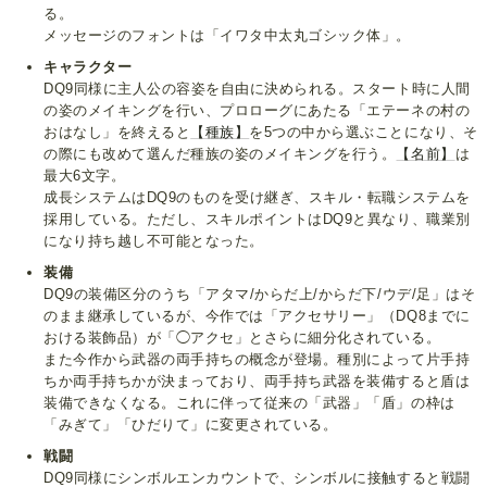
る。
メッセージのフォントは「イワタ中太丸ゴシック体」。
キャラクター
DQ9同様に主人公の容姿を自由に決められる。スタート時に人間
の姿のメイキングを行い、プロローグにあたる「エテーネの村の
おはなし」を終えると
【種族】
を5つの中から選ぶことになり、そ
の際にも改めて選んだ種族の姿のメイキングを行う。
【名前】
は
最大6文字。
成長システムはDQ9のものを受け継ぎ、スキル・転職システムを
採用している。ただし、スキルポイントはDQ9と異なり、職業別
になり持ち越し不可能となった。
装備
DQ9の装備区分のうち「アタマ/からだ上/からだ下/ウデ/足」はそ
のまま継承しているが、今作では「アクセサリー」（DQ8までに
おける装飾品）が「◯アクセ」とさらに細分化されている。
また今作から武器の両手持ちの概念が登場。種別によって片手持
ちか両手持ちかが決まっており、両手持ち武器を装備すると盾は
装備できなくなる。これに伴って従来の「武器」「盾」の枠は
「みぎて」「ひだりて」に変更されている。
戦闘
DQ9同様にシンボルエンカウントで、シンボルに接触すると戦闘