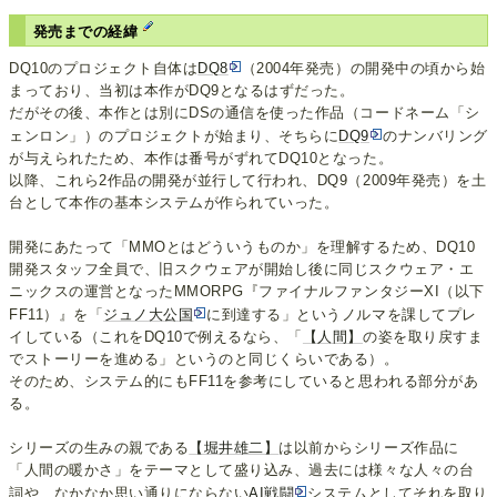
発売までの経緯
DQ10のプロジェクト自体は
DQ8
（2004年発売）の開発中の頃から始
まっており、当初は本作がDQ9となるはずだった。
だがその後、本作とは別にDSの通信を使った作品（コードネーム「シ
ェンロン」）のプロジェクトが始まり、そちらに
DQ9
のナンバリング
が与えられたため、本作は番号がずれてDQ10となった。
以降、これら2作品の開発が並行して行われ、DQ9（2009年発売）を土
台として本作の基本システムが作られていった。
開発にあたって「MMOとはどういうものか」を理解するため、DQ10
開発スタッフ全員で、旧スクウェアが開始し後に同じスクウェア・エ
ニックスの運営となったMMORPG『ファイナルファンタジーXI（以下
FF11）』を「
ジュノ大公国
に到達する」というノルマを課してプレ
イしている（これをDQ10で例えるなら、「
【人間】
の姿を取り戻すま
でストーリーを進める」というのと同じくらいである）。
そのため、システム的にもFF11を参考にしていると思われる部分があ
る。
シリーズの生みの親である
【堀井雄二】
は以前からシリーズ作品に
「人間の暖かさ」をテーマとして盛り込み、過去には様々な人々の台
詞や、なかなか思い通りにならない
AI戦闘
システムとしてそれを取り