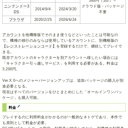
385円（3日）～
ニンテンドー3
クラウド版・パッケージ
2014/9/4
2024/3/20
DS
不要
ブラウザ
2020/2/25
2026/6/24
アカウント
を他機種版でそのまま使うなどといったことは可能なの
で、機種の移行のみならば使用しているアカウントに、別機種版の
【レジストレーションコード】
を登録するだけで、継続してプレイで
きる。
既存アカウントのキャラクターを別アカウントへ移したい場合には
「キャラクター引っ越しサービス」を利用する必要がある。料金は
3,200円。
Ver.X.0へのメジャーバージョンアップは、追加パッケージの購入が別
途必要となる。
現在はすべてのバージョンをひとまとめにした「オールインワンパッ
ケージ」も購入可能。
料金
プレイするのに利用料金がかかるのが一般的なネトゲであり、本作で
も原則として
料金
が必要。