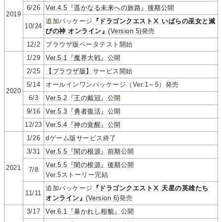
6/26
Ver.4.5『遥かなる未来への旅路』後期
公開
2019
追加パッケージ
『ドラゴンクエストⅩ いばらの巫女と滅
10/24
びの神 オンライン』
(Version 5)
発売
12/2
ブラウザ版ベータテスト開始
1/29
Ver.5.1『魔界大戦』
公開
2/25
【ブラウザ版】
サービス開始
5/14
オールインワンパッケージ（Ver.1～5）発売
2020
6/3
Ver.5.2『王の戴冠』
公開
9/16
Ver.5.3『勇者復活』
公開
12/23
Ver.5.4『神の覚醒』
公開
1/26
dゲーム版サービス終了
3/31
Ver.5.5『闇の根源』前期
公開
Ver.5.5『闇の根源』後期
公開
2021
7/8
Ver.5ストーリー完結
追加パッケージ
『ドラゴンクエストⅩ 天星の英雄たち
11/11
オンライン』
(Version 6)
発売
3/17
Ver.6.1『暴かれし相貌』
公開