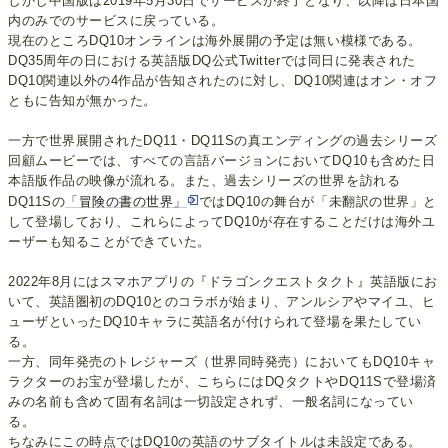
しかし中国版は2019年5月30日でサービスが終了となり、以降は日本国
内のみでのサービスに戻っている。
現在のところDQ10オンラインは海外展開の予定は無い模様である。
DQ35周年の日における英語版DQ公式Twitterでは同日に発表された
DQ10関連以外の4作品が告知されたのに対し、DQ10関連はオン・オフ
ともに告知が無かった。
一方で世界展開されたDQ11・DQ11Sの真エンディングの過去シリーズ
回顧ムービーでは、すべての言語バージョンにおいてDQ10も含めた日
本語版作品の映像が流れる。また、過去シリーズの世界を訪れる
DQ11Sの
「冒険の書の世界」
ではDQ10の舞台が「未翻訳の世界」と
して登場しており、これらによってDQ10が存在することだけは海外ユ
ーザーも知ることができていた。
2022年8月にはスマホアプリの『ドラゴンクエストタクト』英語版にお
いて、英語圏初のDQ10とのコラボが始まり、アンルシアやマイユ、ヒ
ューザといったDQ10キャラに英語名が付けられて登場を果たしてい
る。
一方、同年発売のトレジャーズ（世界同時発売）においてもDQ10キャ
ラクターのお宝が登場したが、こちらにはDQタクトやDQ11Sで登場済
みの名前も含めて固有名詞は一切設定されず、一般名詞になってい
る。
ちなみにこの時点ではDQ10の英語のサブタイトルは未設定である。