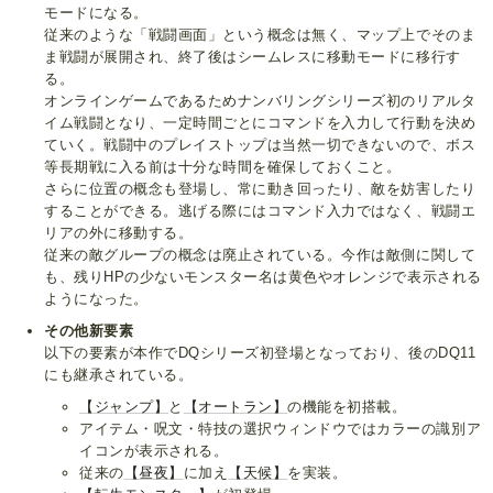
モードになる。
従来のような「戦闘画面」という概念は無く、マップ上でそのま
ま戦闘が展開され、終了後はシームレスに移動モードに移行す
る。
オンラインゲームであるためナンバリングシリーズ初のリアルタ
イム戦闘となり、一定時間ごとにコマンドを入力して行動を決め
ていく。戦闘中のプレイストップは当然一切できないので、ボス
等長期戦に入る前は十分な時間を確保しておくこと。
さらに位置の概念も登場し、常に動き回ったり、敵を妨害したり
することができる。逃げる際にはコマンド入力ではなく、戦闘エ
リアの外に移動する。
従来の敵グループの概念は廃止されている。今作は敵側に関して
も、残りHPの少ないモンスター名は黄色やオレンジで表示される
ようになった。
その他新要素
以下の要素が本作でDQシリーズ初登場となっており、後のDQ11
にも継承されている。
【ジャンプ】
と
【オートラン】
の機能を初搭載。
アイテム・呪文・特技の選択ウィンドウではカラーの識別ア
イコンが表示される。
従来の
【昼夜】
に加え
【天候】
を実装。