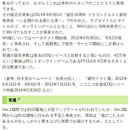
集を行っており、おそらくこれは本作のスタッフのことだろうと推測
できる。
その後正式発表は2011年9月5日の『誕生25周年 ドラゴンクエスト新作
発表会 ～いま開かれる新たな扉～』で行われた。サブタイトルとタイ
トルロゴ、オンラインゲームとなること、Wiiのほかに当時未発売だっ
たWii Uでも出すことが発表された。
Wii版についてはベータテスト開始後、2012年4月26日に「8月2日発
売」と発表され、そして延期無しで発売・サービス開始にこぎ着けら
れている。
初週の販売本数は過去のDQシリーズと比較すると低いものの、42万本
という数値は同じくオンラインゲームであるFF11の6.4万本を大きく上
回る数値であった。
（参考: 任天堂ホームページ「社長が訊く」、『週刊ファミ通』2012年
8月16日号・9月6日号・2013年7月25日号、ニコニコ生放送DQシリー
ズ特集2016年5月26日 など）
変遷
Ver.1期間では約10週毎に大型アップデートが行われていたが、Ver.2期
間からは約12週毎に行われる予定と発表され、理由は「遊びごたえの
あるものをしっかりと磨き上げた状態でお届けするため」だとしてい
る。