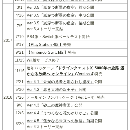
3/1
Ver.3.5『嵐穿つ断罪の虚空』前期
公開
4/26
Ver.3.5『嵐穿つ断罪の虚空』中期
公開
Ver.3.5『嵐穿つ断罪の虚空』後期
公開
7/5
Ver.3ストーリー完結
7/19
PS4版・Switch版ベータテスト開始
2017
8/17
【PlayStation 4版】
発売
9/21
【Nintendo Switch版】
発売
11/15
Wii版サービス終了
追加パッケージ
『ドラゴンクエストⅩ 5000年の旅路 遥
11/16
かなる故郷へ オンライン』
(Version 4)
発売
2/21
Ver.4.1『栄光の勇者と消されし盟友』
公開
5/30
Ver.4.2『赤き大地の双王子』
公開
2018
7/26
オールインワンパッケージ（Ver.1～4）発売
9/6
Ver.4.3『砂上の魔神帝国』
公開
12/5
Ver.4.4『うつろなる花のゆりかご』
公開
Ver.4.5『遥かなる未来への旅路』前期
公開
3/20
Ver.4ストーリー完結