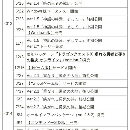
5/16
Ver.1.4『時の王者の戦い』
公開
6/22
Windows版ベータテスト開始
7/25
Ver.1.5『神話の終焉、そして…』前期
公開
2013
Ver.1.5『神話の終焉、そして…』中期
公開
9/26
【Windows版】
発売
Ver.1.5『神話の終焉、そして…』後期
公開
11/7
Ver.1ストーリー完結
追加パッケージ
『ドラゴンクエストⅩ 眠れる勇者と導き
12/5
の盟友 オンライン』
(Version 2)
発売
12/16
【dゲーム版】
サービス開始
2/27
Ver.2.1『重なりし運命の大地』前期
公開
3/27
【Yahoo!ゲーム版】
サービス開始
4/17
Ver.2.1『重なりし運命の大地』後期
公開
6/5
Ver.2.2『紡がれし勇気の絆』前期
公開
7/24
Ver.2.2『紡がれし勇気の絆』後期
公開
2014
8/4
オールインワンパッケージ（Ver.1＆2）発売
9/4
【ニンテンドー3DS版】
発売