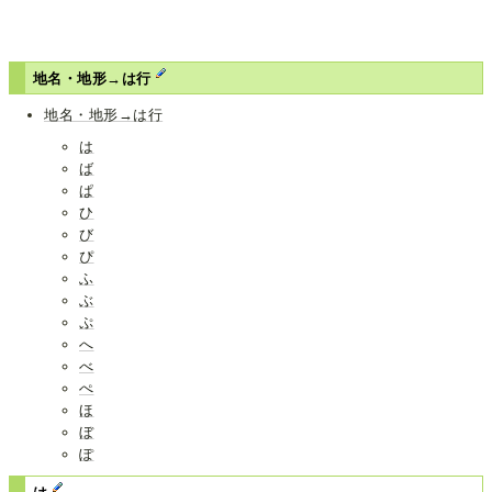
地名・地形→は行
地名・地形→は行
は
ば
ぱ
ひ
び
ぴ
ふ
ぶ
ぷ
へ
べ
ぺ
ほ
ぼ
ぽ