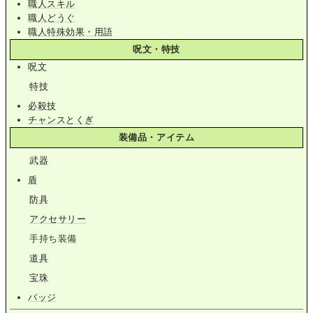
職人スキル
職人どうぐ
職人特殊効果・用語
呪文・特技
呪文
特技
必殺技
チャンスとくぎ
装備品・アイテム
武器
盾
防具
アクセサリー
手持ち装備
道具
宝珠
バッジ