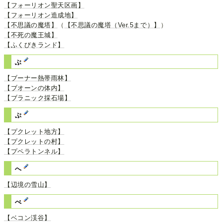
【フォーリオン聖天区画】
【フォーリオン造成地】
【不思議の魔塔】
（
【不思議の魔塔（Ver.5まで）】
）
【不死の魔王城】
【ふくびきランド】
ぶ
【ブーナー熱帯雨林】
【ブオーンの体内】
【ブラニック採石場】
ぷ
【プクレット地方】
【プクレットの村】
【プペラトンネル】
へ
【辺境の雪山】
べ
【ベコン渓谷】