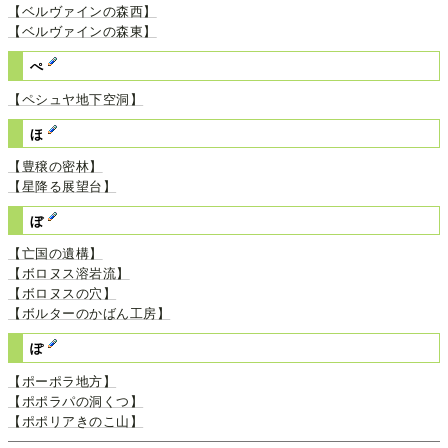
【ベルヴァインの森西】
【ベルヴァインの森東】
ぺ
【ペシュヤ地下空洞】
ほ
【豊穣の密林】
【星降る展望台】
ぼ
【亡国の遺構】
【ボロヌス溶岩流】
【ボロヌスの穴】
【ボルターのかばん工房】
ぽ
【ポーポラ地方】
【ポポラパの洞くつ】
【ポポリアきのこ山】