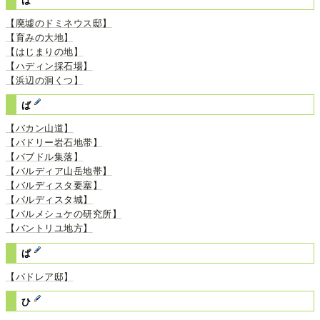
は
【廃墟のドミネウス邸】
【育みの大地】
【はじまりの地】
【ハディン採石場】
【浜辺の洞くつ】
ば
【バカン山道】
【バドリー岩石地帯】
【バブドル集落】
【バルディア山岳地帯】
【バルディスタ要塞】
【バルディスタ城】
【バルメシュケの研究所】
【バントリユ地方】
ぱ
【パドレア邸】
ひ