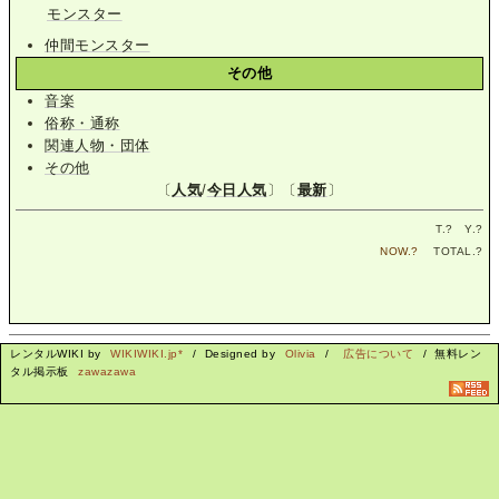
モンスター
仲間モンスター
その他
音楽
俗称・通称
関連人物・団体
その他
〔
人気
/
今日人気
〕〔
最新
〕
T.
?
Y.
?
NOW.
?
TOTAL.
?
レンタルWIKI by
WIKIWIKI.jp*
/ Designed by
Olivia
/
広告について
/ 無料レン
タル掲示板
zawazawa