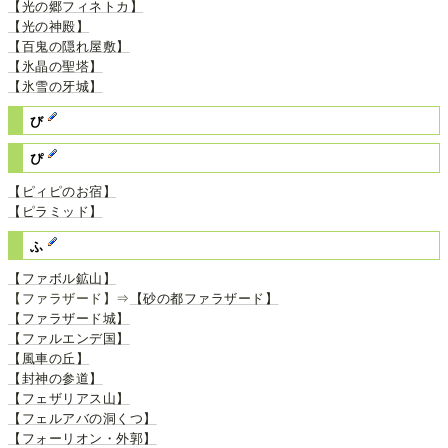
【光の郷フィネトカ】
【光の神殿】
【百鬼の隠れ屋敷】
【氷晶の聖塔】
【氷雪の牙城】
び
ぴ
【ピィピのお宿】
【ピラミッド】
ふ
【ファボル鉱山】
【ファラザード】⇒
【砂の都ファラザード】
【ファラザード城】
【ファルエンデ国】
【風車の丘】
【封神の参道】
【フェザリアス山】
【フェルアバの洞くつ】
【フォーリオン・外郭】