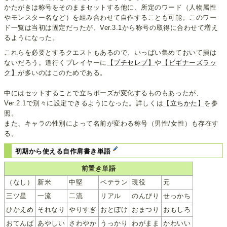
かたがきは称号をそのままセットする他に、所定のワード（人物属性
やモンスター名など）を組み合わせて自作することも可能。このワー
ド一覧は当初は固定だったが、Ver.3.1から称号の取得に合わせて増え
るようになった。
これらを必要とするクエストもあるので、いっぱい集めておいて損は
ないだろう。道行くプレイヤーに
【プチセレブ】
や
【ビギナーズラッ
ク】
が多いのはこのためである。
中にはセットすることで立ちポーズが変化するものもあったが、
Ver.2.1で別々に設定できるようになった。詳しくは
【立ちかた】
を参
照。
また、キャラの性別によって名前が変わる称号（男性/女性）も存在す
る。
初期から使える自作肩書き単語
前置き単語
（なし）
新米
中堅
ベテラン
現役
元
三ツ星
一流
二流
リアル
のんびり
せっかち
ひかえめ
それなり
やりすぎ
おとぼけ
おまつり
おもしろ
おてんば
あやしい
さわやか
うっかり
わがまま
かわいい