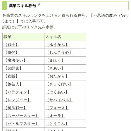
職業スキル称号
各職業のスキルランクを上げると得られる称号。
【不思議の魔塔（Ver.
5まで）】
では入手不可。
詳細は以下のリンク先を参照。
職業
スキル名
【戦士】
【ゆうかん】
【僧侶】
【しんこう心】
【魔法使い】
【まほう】
【武闘家】
【きあい】
【盗賊】
【おたから】
【旅芸人】
【きょくげい】
【パラディン】
【はくあい】
【レンジャー】
【サバイバル】
【魔法戦士】
【フォース】
【スーパースター】
【オーラ】
【バトルマスター】
【とうこん】