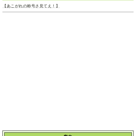
【あこがれの称号さ見てえ！】