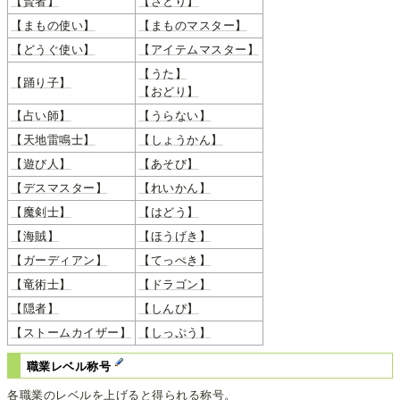
【賢者】
【さとり】
【まもの使い】
【まものマスター】
【どうぐ使い】
【アイテムマスター】
【うた】
【踊り子】
【おどり】
【占い師】
【うらない】
【天地雷鳴士】
【しょうかん】
【遊び人】
【あそび】
【デスマスター】
【れいかん】
【魔剣士】
【はどう】
【海賊】
【ほうげき】
【ガーディアン】
【てっぺき】
【竜術士】
【ドラゴン】
【隠者】
【しんぴ】
【ストームカイザー】
【しっぷう】
職業レベル称号
各職業のレベルを上げると得られる称号。