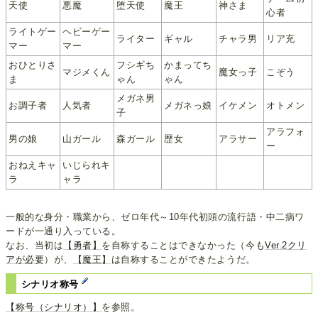
天使
悪魔
堕天使
魔王
神さま
心者
ライトゲー
ヘビーゲー
ライター
ギャル
チャラ男
リア充
マー
マー
おひとりさ
フシギち
かまってち
マジメくん
魔女っ子
こぞう
ま
ゃん
ゃん
メガネ男
お調子者
人気者
メガネっ娘
イケメン
オトメン
子
アラフォ
男の娘
山ガール
森ガール
歴女
アラサー
ー
おねえキャ
いじられキ
ラ
ャラ
一般的な身分・職業から、ゼロ年代～10年代初頭の流行語・中二病ワ
ードが一通り入っている。
なお、当初は
【勇者】
を自称することはできなかった（今も
Ver.2クリ
アが必要
）が、
【魔王】
は自称することができたようだ。
シナリオ称号
【称号（シナリオ）】
を参照。