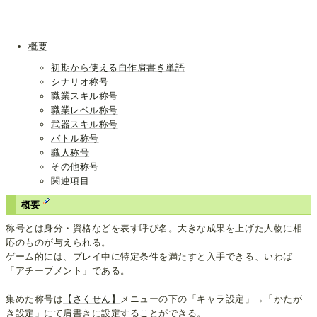
概要
初期から使える自作肩書き単語
シナリオ称号
職業スキル称号
職業レベル称号
武器スキル称号
バトル称号
職人称号
その他称号
関連項目
概要
称号とは身分・資格などを表す呼び名。大きな成果を上げた人物に相
応のものが与えられる。
ゲーム的には、プレイ中に特定条件を満たすと入手できる、いわば
「アチーブメント」である。
集めた称号は
【さくせん】
メニューの下の「キャラ設定」→「かたが
き設定」にて肩書きに設定することができる。