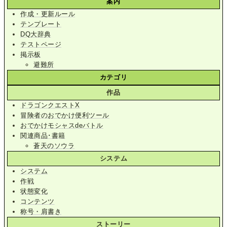
案内
作成・更新ルール
テンプレート
DQ大辞典
テストページ
掲示板
避難所
カテゴリ
作品
ドラゴンクエストX
冒険者のおでかけ便利ツール
おでかけモシャスdeバトル
関連商品･書籍
蒼天のソウラ
システム
システム
作戦
状態変化
コンテンツ
称号・肩書き
ストーリー