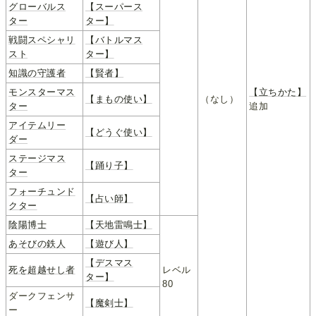
グローバルス
【スーパース
ター
ター】
戦闘スペシャリ
【バトルマス
スト
ター】
知識の守護者
【賢者】
モンスターマス
【立ちかた】
【まもの使い】
（なし）
ター
追加
アイテムリー
【どうぐ使い】
ダー
ステージマス
【踊り子】
ター
フォーチュンド
【占い師】
クター
陰陽博士
【天地雷鳴士】
あそびの鉄人
【遊び人】
【デスマス
死を超越せし者
レベル
ター】
80
ダークフェンサ
【魔剣士】
ー