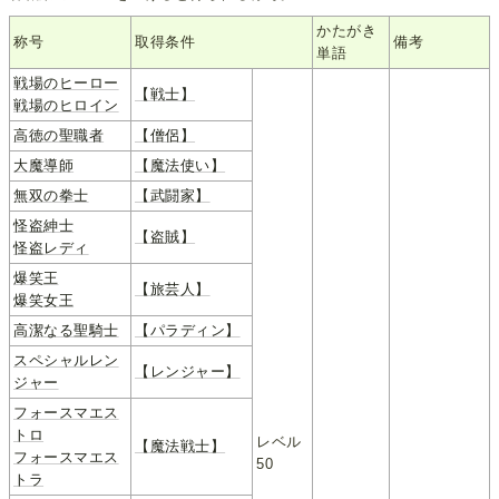
かたがき
称号
取得条件
備考
単語
戦場のヒーロー
【戦士】
戦場のヒロイン
高徳の聖職者
【僧侶】
大魔導師
【魔法使い】
無双の拳士
【武闘家】
怪盗紳士
【盗賊】
怪盗レディ
爆笑王
【旅芸人】
爆笑女王
高潔なる聖騎士
【パラディン】
スペシャルレン
【レンジャー】
ジャー
フォースマエス
トロ
レベル
【魔法戦士】
フォースマエス
50
トラ