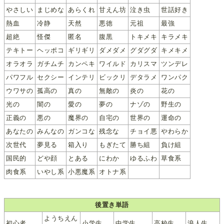
やさしい
まじめな
あらくれ
甘えん坊
泣き虫
世話好き
熱血
冷静
天然
悪徳
元祖
最強
超絶
怪傑
匿名
腹黒
トキメキ
キラメキ
テキトー
ヘッポコ
ギリギリ
ダメダメ
グダグダ
キメキメ
オラオラ
ガチムチ
カンペキ
ワイルド
カリスマ
ツンデレ
パワフル
セクシー
インテリ
ビックリ
デタラメ
ワンパク
ウワサの
孤高の
真の
無敵の
炎の
花の
光の
闇の
愛の
夢の
ナゾの
野生の
正義の
悪の
魔界の
自宅の
世界の
運命の
あなたの
みんなの
ガンコな
残念な
チョイ悪
やわらか
次世代
夢見る
箱入り
もぎたて
勝ち組
負け組
国民的
どや顔
とある
にわか
ゆるふわ
草食系
肉食系
いやし系
小悪魔系
オトナ系
後置き単語
ようちえん
初心者
小学生
中学生
高校生
浪人生