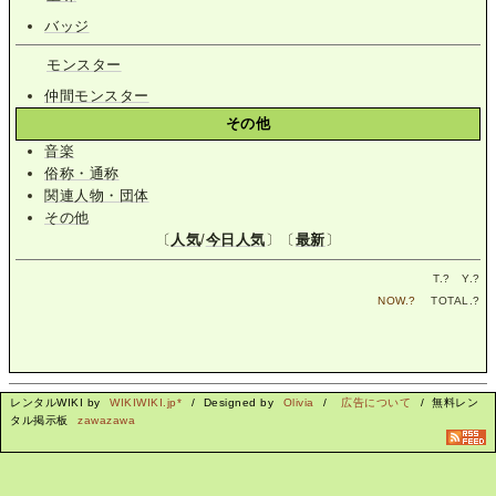
バッジ
モンスター
仲間モンスター
その他
音楽
俗称・通称
関連人物・団体
その他
〔
人気
/
今日人気
〕〔
最新
〕
T.
?
Y.
?
NOW.
?
TOTAL.
?
レンタルWIKI by
WIKIWIKI.jp*
/ Designed by
Olivia
/
広告について
/ 無料レン
タル掲示板
zawazawa