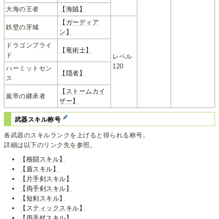
大海の王者
【海賊】
【ガーディア
鉄壁の牙城
ン】
ドラゴンプライ
【竜術士】
ド
レベル
120
ハーミットセン
【隠者】
ス
【ストームカイ
嵐帝の継承者
ザー】
武器スキル称号
各武器のスキルランクを上げると得られる称号。
詳細は以下のリンク先を参照。
【格闘スキル】
【盾スキル】
【片手剣スキル】
【両手剣スキル】
【短剣スキル】
【スティックスキル】
【両手杖スキル】