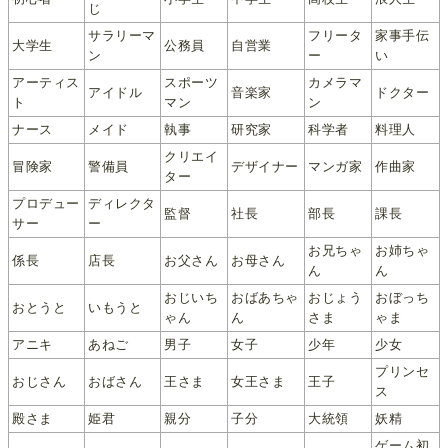
じ
サラリーマ
フリータ
家事手伝
大学生
公務員
自営業
ン
ー
い
アーティス
スポーツ
カメラマ
アイドル
音楽家
ドクター
ト
マン
ン
ナース
メイド
執事
研究家
科学者
料理人
クリエイ
冒険家
警備員
デザイナー
マンガ家
作曲家
ター
プロデュー
ディレクタ
監督
社長
部長
課長
サー
ー
お兄ちゃ
お姉ちゃ
係長
店長
お父さん
お母さん
ん
ん
おじいち
おばあちゃ
おじょう
おぼっち
おとうと
いもうと
ゃん
ん
さま
ゃま
アニキ
あねご
男子
女子
少年
少女
プリンセ
おじさん
おばさん
王さま
女王さま
王子
ス
殿さま
姫君
親分
子分
大統領
妖精
ゲーム初