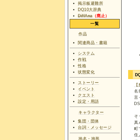
掲示板避難所
DQ10大辞典
DiffAna
（廃止）
一覧
作品
関連商品・書籍
システム
作戦
性格
状態変化
D
ストーリー
【
イベント
名
クエスト
言
設定・用語
D
キャラクター
そ
集団・団体
真
台詞・メッセージ
町
住
地名・地形