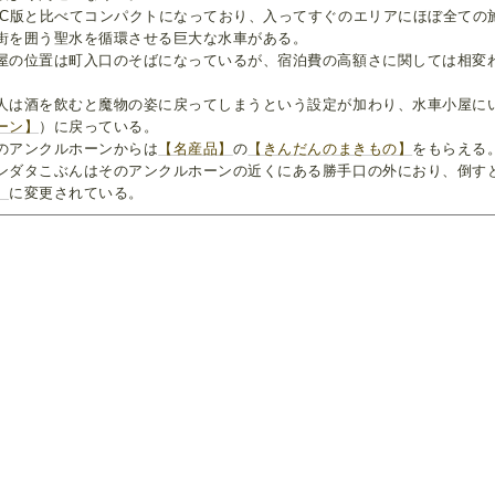
FC版と比べてコンパクトになっており、入ってすぐのエリアにほぼ全ての
街を囲う聖水を循環させる巨大な水車がある。
屋の位置は町入口のそばになっているが、宿泊費の高額さに関しては相変
人は酒を飲むと魔物の姿に戻ってしまうという設定が加わり、水車小屋に
ーン】
）に戻っている。
のアンクルホーンからは
【名産品】
の
【きんだんのまきもの】
をもらえる
ンダタこぶんはそのアンクルホーンの近くにある勝手口の外におり、倒す
】
に変更されている。