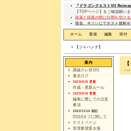
『ドラゴンクエストVII Rei
【TOPページ】
をご確認願いま
段落と段落の間に行間を空ける
現在、
本スレ
にてホスト規制を
[
ホーム
|
新規
|
編集
|
添付
> 【ジャハンナ】
案内
【
議論スレ@101
Last
過去ログ
2023/4/16 更新
作成・更新ルール
2023/4/16 更新
編集に際しての注意
事項
2022/11/16 追記
DQ10オフに関して
テストページ
管理要望置き場