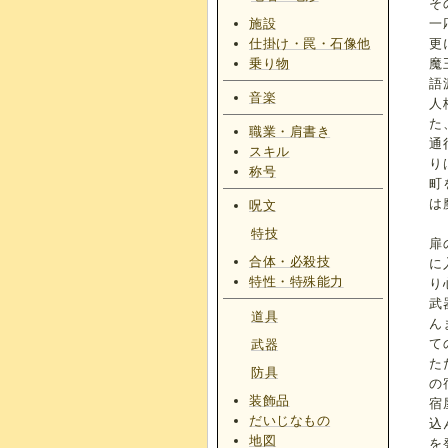
そ
施設
一
仕掛け・罠・石像他
更
乗り物
魔
語
音楽
人
た
職業・肩書き
通
スキル
り
称号
町
は
呪文
特技
扉
合体・必殺技
に
特性・特殊能力
り
武
道具
ん
て
武器
た
防具
の
装飾品
宿
だいじなもの
込
地図
を