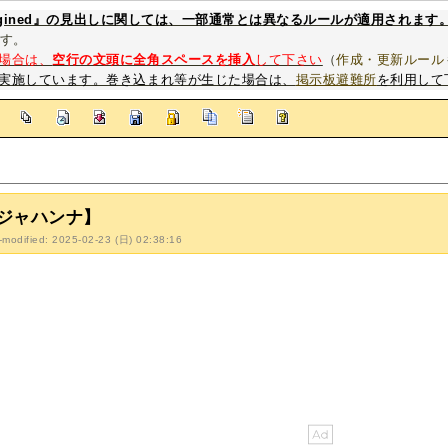
magined』の見出しに関しては、一部通常とは異なるルールが適用されます
す。
場合は、
空行の文頭に全角スペースを挿入
して下さい
（
作成・更新ルール
実施しています。巻き込まれ等が生じた場合は、
掲示板避難所
を利用して
]
ジャハンナ】
-modified: 2025-02-23 (日) 02:38:16