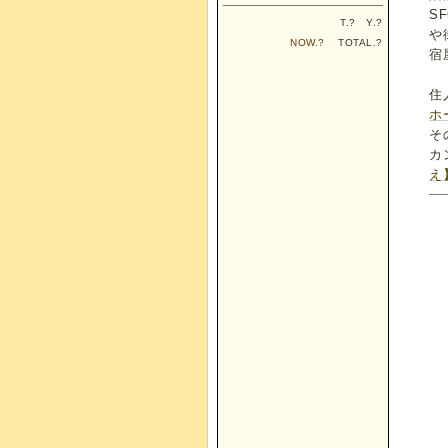
S
T.
?
Y.
?
や
NOW.
?
TOTAL.
?
宿
住
ホ
そ
カ
え