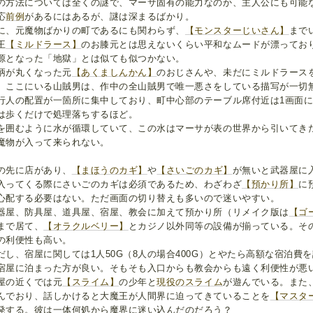
の方法については全くの謎で、マーサ固有の能力なのか、主人公にも可能
応
前例
があるにはあるが、謎は深まるばかり。
に、元魔物ばかりの町であるにも関わらず、
【モンスターじいさん】
まで
王
【ミルドラース】
のお膝元とは思えないくらい平和なムードが漂っており
源となった「地獄」とは似ても似つかない。
柄が丸くなった元
【あくましんかん】
のおじさんや、未だにミルドラース
、ここにいる山賊男は、作中の全山賊男で唯一悪さをしている描写が一切
行人の配置が一箇所に集中しており、町中心部のテーブル席付近は1画面に
は歩くだけで処理落ちするほど。
を囲むように水が循環していて、この水はマーサが表の世界から引いてき
魔物が入って来られない。
の先に店があり、
【まほうのカギ】
や
【さいごのカギ】
が無いと武器屋に
入ってくる際にさいごのカギは必須であるため、わざわざ
【預かり所】
に
心配する必要はない。ただ画面の切り替えも多いので迷いやすい。
器屋、防具屋、道具屋、宿屋、教会に加えて預かり所（リメイク版は
【ゴ
まで居て、
【オラクルベリー】
とカジノ以外同等の設備が揃っている。そ
の利便性も高い。
だし、宿屋に関しては1人50G（8人の場合400G）とやたら高額な宿泊費
宿屋に泊まった方が良い。そもそも入口からも教会からも遠く利便性が悪
屋の近くでは元
【スライム】
の少年と
現役のスライム
が遊んでいる。また
んでおり、話しかけると大魔王が人間界に迫ってきていることを
【マスタ
発する。彼は一体何処から魔界に迷い込んだのだろう？