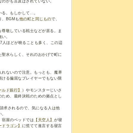
なのかも言及はされていない。
いる。もしかして…。
、BGMも
他の町と同じもの
で、
を尊敬している戦士などが居る。ま
無い。
7人ほどが映ることも多く、この辺
た聖水らしく、それのおかげで町に
入れないので注意。もっとも、魔界
預ける偏屈なプレイヤーでもない限
ールド銀行】
）やモンスターじいさ
のため、最終決戦のための拠点とし
を請求されるので、気になる人は他
い。
、宿屋のベッドでは
【天空人】
が寝
ードラゴン】
に慌てて進言する寝言