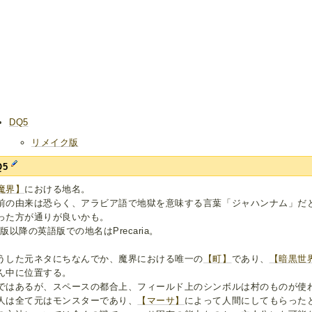
DQ5
リメイク版
Q5
魔界】
における地名。
前の由来は恐らく、アラビア語で地獄を意味する言葉「ジャハンナム」だ
った方が通りが良いかも。
S版以降の英語版での地名はPrecaria。
うした元ネタにちなんでか、魔界における唯一の
【町】
であり、
【暗黒世
ん中に位置する。
ではあるが、スペースの都合上、フィールド上のシンボルは村のものが使
人は全て元はモンスターであり、
【マーサ】
によって人間にしてもらった