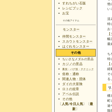
すれちがい石版
他
レシピブック
い
お宝
流
その他アイテム
特
お
モンスター
【
仲間モンスター
幅
スカウトモンスター
最
はぐれモンスター
その他
ち
特
ちいさなメダルの景品
【
カジノの景品
経
裏技・バグ技・テクニック
そ
俗称・通称
る
関連人物・団体
ダイの大冒険
リ
ロトの紋章
アベル伝説
構
その他
町
〔
人気
/
今日人気
〕〔
最
途
新
〕
階