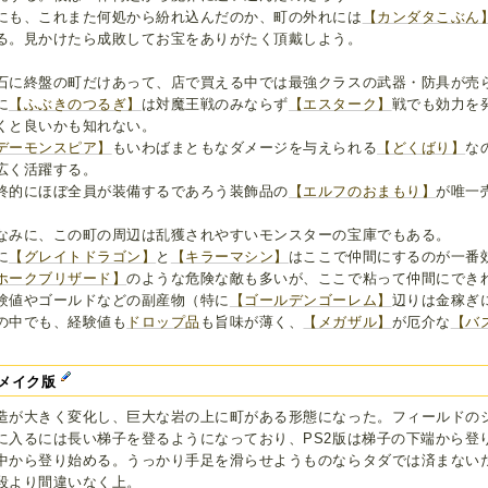
にも、これまた何処から紛れ込んだのか、町の外れには
【カンダタこぶん
る。見かけたら成敗してお宝をありがたく頂戴しよう。
石に終盤の町だけあって、店で買える中では最強クラスの武器・防具が売
に
【ふぶきのつるぎ】
は対魔王戦のみならず
【エスターク】
戦でも効力を
くと良いかも知れない。
デーモンスピア】
もいわばまともなダメージを与えられる
【どくばり】
な
広く活躍する。
終的にほぼ全員が装備するであろう装飾品の
【エルフのおまもり】
が唯一
なみに、この町の周辺は乱獲されやすいモンスターの宝庫でもある。
に
【グレイトドラゴン】
と
【キラーマシン】
はここで仲間にするのが一番
ホークブリザード】
のような危険な敵も多いが、ここで粘って仲間にでき
験値やゴールドなどの副産物（特に
【ゴールデンゴーレム】
辺りは金稼ぎ
の中でも、経験値も
ドロップ品
も旨味が薄く、
【メガザル】
が厄介な
【バ
。
メイク版
造が大きく変化し、巨大な岩の上に町がある形態になった。フィールドの
に入るには長い梯子を登るようになっており、PS2版は梯子の下端から登
中から登り始める。うっかり手足を滑らせようものならタダでは済まない
段より間違いなく上。