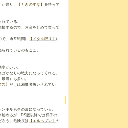
】
が居り、
【ときのすな】
を持って
られている。
発揮するので、お金を貯めて買って
ので、通常戦闘に
【メタル狩り】
に
売られているのもここ。
効率がいい。
ればかなりの戦力になってくれる。
に最適）も多い。
ズズ】
だけは邪魔者扱いされてい
シンボルもその形になっている。
り始めるが、DS版以降では梯子の
だろう。危険度は
【エルヘブン】
の