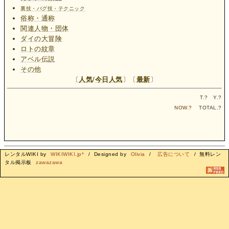
裏技・バグ技・テクニック
俗称・通称
関連人物・団体
ダイの大冒険
ロトの紋章
アベル伝説
その他
〔
人気
/
今日人気
〕〔
最新
〕
T.
?
Y.
?
NOW.
?
TOTAL.
?
レンタルWIKI by
WIKIWIKI.jp*
/ Designed by
Olivia
/
広告について
/ 無料レン
タル掲示板
zawazawa