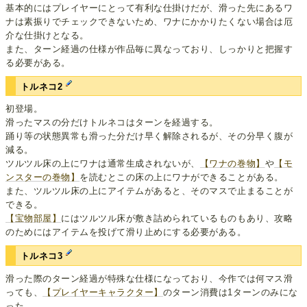
基本的にはプレイヤーにとって有利な仕掛けだが、滑った先にあるワ
ナは素振りでチェックできないため、ワナにかかりたくない場合は厄
介な仕掛けとなる。
また、ターン経過の仕様が作品毎に異なっており、しっかりと把握す
る必要がある。
トルネコ2
初登場。
滑ったマスの分だけトルネコはターンを経過する。
踊り等の状態異常も滑った分だけ早く解除されるが、その分早く腹が
減る。
ツルツル床の上にワナは通常生成されないが、
【ワナの巻物】
や
【モ
ンスターの巻物】
を読むとこの床の上にワナができることがある。
また、ツルツル床の上にアイテムがあると、そのマスで止まることが
できる。
【宝物部屋】
にはツルツル床が敷き詰められているものもあり、攻略
のためにはアイテムを投げて滑り止めにする必要がある。
トルネコ3
滑った際のターン経過が特殊な仕様になっており、今作では何マス滑
っても、
【プレイヤーキャラクター】
のターン消費は1ターンのみにな
った。