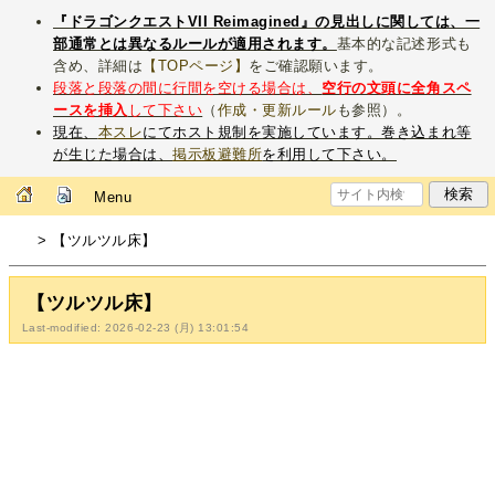
『ドラゴンクエストVII Reimagined』の見出しに関しては、一
部通常とは異なるルールが適用されます。
基本的な記述形式も
含め、詳細は
【TOPページ】
をご確認願います。
段落と段落の間に行間を空ける場合は、
空行の文頭に全角スペ
ースを挿入
して下さい
（
作成・更新ルール
も参照）。
現在、
本スレ
にてホスト規制を実施しています。巻き込まれ等
が生じた場合は、
掲示板避難所
を利用して下さい。
Menu
> 【ツルツル床】
【ツルツル床】
Last-modified: 2026-02-23 (月) 13:01:54