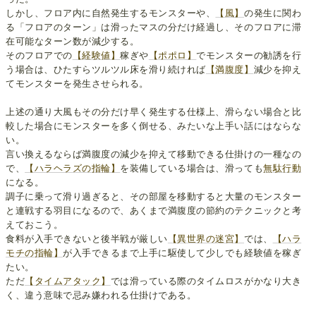
しかし、フロア内に自然発生するモンスターや、
【風】
の発生に関わ
る「フロアのターン」は滑ったマスの分だけ経過し、そのフロアに滞
在可能なターン数が減少する。
そのフロアでの
【経験値】
稼ぎや
【ポポロ】
でモンスターの勧誘を行
う場合は、ひたすらツルツル床を滑り続ければ
【満腹度】
減少を抑え
てモンスターを発生させられる。
上述の通り大風もその分だけ早く発生する仕様上、滑らない場合と比
較した場合にモンスターを多く倒せる、みたいな上手い話にはならな
い。
言い換えるならば満腹度の減少を抑えて移動できる仕掛けの一種なの
で、
【ハラヘラズの指輪】
を装備している場合は、滑っても
無駄行動
になる。
調子に乗って滑り過ぎると、その部屋を移動すると大量のモンスター
と連戦する羽目になるので、あくまで満腹度の節約のテクニックと考
えておこう。
食料が入手できないと後半戦が厳しい
【異世界の迷宮】
では、
【ハラ
モチの指輪】
が入手できるまで上手に駆使して少しでも経験値を稼ぎ
たい。
ただ
【タイムアタック】
では滑っている際のタイムロスがかなり大き
く、違う意味で忌み嫌われる仕掛けである。