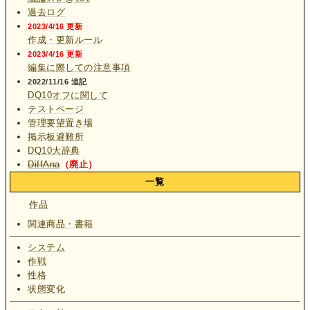
過去ログ
2023/4/16 更新
作成・更新ルール
2023/4/16 更新
編集に際しての注意事項
2022/11/16 追記
DQ10オフに関して
テストページ
管理要望置き場
掲示板避難所
DQ10大辞典
DiffAna
（廃止）
一覧
作品
関連商品・書籍
システム
作戦
性格
状態変化