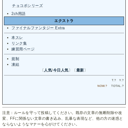
チョコボシリーズ
2ch用語
エクストラ
ファイナルファンタジー Extra
本スレ
リンク集
練習用ページ
規制
凍結
〔
人気
/
今日人気
〕〔
最新
〕
T.
?
Y.
?
NOW.
?
TOTAL.
?
注意：ルールを守って投稿してください。既存の文章の無断削除や改
変、FFに関係ない文章の書き込み、乱暴な表現など、他の方の迷惑と
ならないようなマナーを心がけてください。