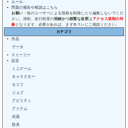
ルール
問題の報告や相談はこちら
お願い
：他のユーザーによる投稿を削除したり編集しないでくだ
さい。添削、改行程度の
些細かつ頻繁な改変
は
アクセス規制の対
象
となります。必要があれば、まず本スレにご相談ください。
カテゴリ
作品
データ
ストーリー
設定
ミニゲーム
キャラクター
セリフ
ジョブ
アビリティ
アイテム
武器
防具