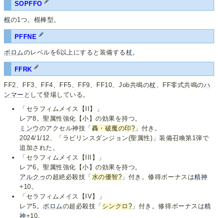
SOPFFO
棍
の1つ。棍棒型。
PFFNE
ポロム
のレベルを6以上にすると装備する
杖
。
FFRK
FF2、FF3、FF4、FF5、FF9、FF10、Job共鳴の
杖
、FF零式共鳴の
ハ
ンマー
として登場している。
「セラフィムメイス【II】」
レア8。聖属性強化【小】の効果を持つ。
ミンウ
のアクセル神技「
轟・破魔の印
?
」付き。
2024/1/12、「ラビリンスダンジョン(聖属性)」装備召喚第1弾で
追加された。
「セラフィムメイス【III】」
レア6。聖属性強化【小】の効果を持つ。
アルクゥ
の超絶必殺技「
水の優智
?
」付き。修得ボーナスは
精神
+10。
「セラフィムメイス【IV】」
レア5。
ポロム
の超必殺技「
シンクロ
?
」付き。修得ボーナスは
精
神
+10。