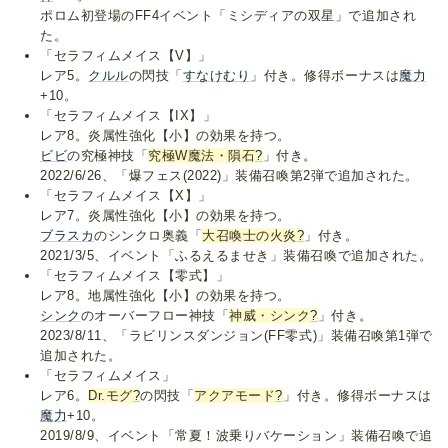
ポロム初登場のFF4イベント「ミシディアの双星」で追加され
た。
「セラフィムメイス【V】」
レア5。
クルル
の閃技「
すなけむり
」付き。修得ボーナスは
魔力
+10。
「セラフィムメイス【IX】」
レア8。炎属性強化【小】の効果を持つ。
ビビ
の究極神技「
究極W魔法・隕石
?
」付き。
2022/6/26、「爆フェス(2022)」装備召喚第2弾で追加された。
「セラフィムメイス【X】」
レア7。炎属性強化【小】の効果を持つ。
ブラスカ
のシンクロ奥義「
大召喚士の火炎
?
」付き。
2021/3/5、イベント「ふるえるませき」装備召喚で追加された。
「セラフィムメイス【零式】」
レア8。地属性強化【小】の効果を持つ。
シンク
のオーバーフロー神技「
神威・シンク
?
」付き。
2023/8/11、「ラビリンスダンジョン(FF零式)」装備召喚第1弾で
追加された。
「セラフィムメイス」
レア6。
Dr.モグ
?
の閃技「
アクアモード
?
」付き。修得ボーナスは
魔力
+10。
2019/8/9、イベント「常夏！波乗りバケーション」装備召喚で追