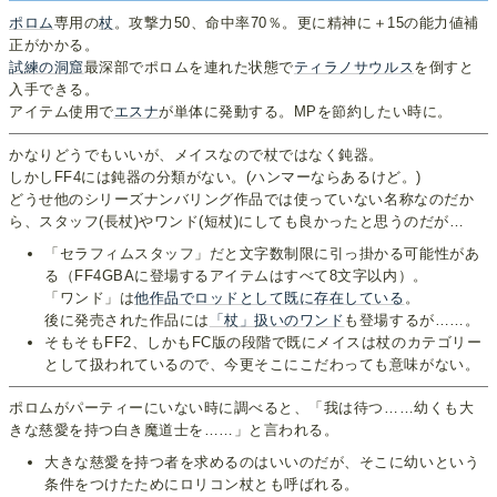
ポロム
専用の
杖
。攻撃力50、命中率70％。更に精神に＋15の能力値補
正がかかる。
試練の洞窟
最深部でポロムを連れた状態で
ティラノサウルス
を倒すと
入手できる。
アイテム使用で
エスナ
が単体に発動する。MPを節約したい時に。
かなりどうでもいいが、メイスなので杖ではなく鈍器。
しかしFF4には鈍器の分類がない。(ハンマーならあるけど。)
どうせ他のシリーズナンバリング作品では使っていない名称なのだか
ら、スタッフ(長杖)やワンド(短杖)にしても良かったと思うのだが…
「セラフィムスタッフ」だと文字数制限に引っ掛かる可能性があ
る（FF4GBAに登場するアイテムはすべて8文字以内）。
「ワンド」は
他作品でロッドとして
既に存在している
。
後に発売された作品には
「杖」扱いのワンド
も登場するが……。
そもそもFF2、しかもFC版の段階で既にメイスは杖のカテゴリー
として扱われているので、今更そこにこだわっても意味がない。
ポロムがパーティーにいない時に調べると、「我は待つ……幼くも大
きな慈愛を持つ白き魔道士を……」と言われる。
大きな慈愛を持つ者を求めるのはいいのだが、そこに幼いという
条件をつけたためにロリコン杖とも呼ばれる。