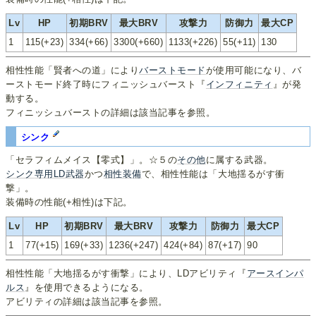
Lv
HP
初期BRV
最大BRV
攻撃力
防御力
最大CP
1
115(+23)
334(+66)
3300(+660)
1133(+226)
55(+11)
130
相性性能「賢者への道」により
バーストモード
が使用可能になり、バ
ーストモード終了時にフィニッシュバースト『
インフィニティ
』が発
動する。
フィニッシュバーストの詳細は該当記事を参照。
シンク
「セラフィムメイス【零式】」。☆５の
その他
に属する武器。
シンク
専用LD武器
かつ
相性装備
で、相性性能は「大地揺るがす衝
撃」。
装備時の性能(+相性)は下記。
Lv
HP
初期BRV
最大BRV
攻撃力
防御力
最大CP
1
77(+15)
169(+33)
1236(+247)
424(+84)
87(+17)
90
相性性能「大地揺るがす衝撃」により、LDアビリティ『
アースインパ
ルス
』を使用できるようになる。
アビリティの詳細は該当記事を参照。