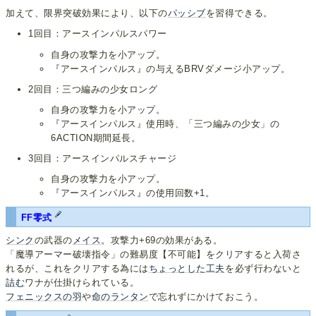
加えて、限界突破効果により、以下の
パッシブ
を習得できる。
1回目：アースインパルスパワー
自身の攻撃力を小アップ。
『アースインパルス』の与えるBRVダメージ小アップ。
2回目：三つ編みの少女ロング
自身の攻撃力を小アップ。
『アースインパルス』使用時、「三つ編みの少女」の
6ACTION期間延長。
3回目：アースインパルスチャージ
自身の攻撃力を小アップ。
『アースインパルス』の使用回数+1。
FF零式
シンク
の武器の
メイス
。攻撃力+69の効果がある。
「魔導アーマー破壊指令」の難易度【不可能】をクリアすると入荷さ
れるが、これをクリアする為には
ちょっとした工夫
を必ず行わないと
詰む
ワナが仕掛けられている。
フェニックスの羽
や
命のランタン
で忘れずにかけておこう。