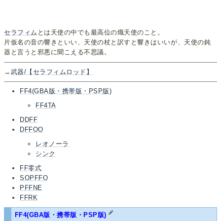
セラフィム
とは天使の中でも最高位の熾天使のこと。
片仮名の音の響きといい、天使の杖と訳すと響きはいいが、天使の鈍
器と言うと邪悪に聞こえる不思議。
→
武器/【セラフィムロッド】
FF4(GBA版・携帯版・PSP版)
FF4TA
DDFF
DFFOO
レオノーラ
シンク
FF零式
SOPFFO
PFFNE
FFRK
FF4(GBA版・携帯版・PSP版)