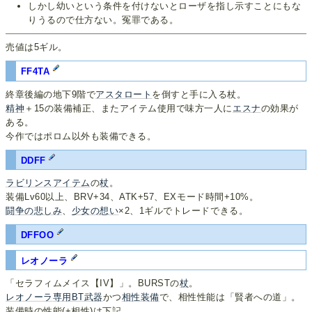
しかし幼いという条件を付けないとローザを指し示すことにもな
りうるので仕方ない。冤罪である。
売値は5ギル。
FF4TA
終章後編の地下9階で
アスタロート
を倒すと手に入る杖。
精神
＋15の装備補正、またアイテム使用で味方一人に
エスナ
の効果が
ある。
今作ではポロム以外も装備できる。
DDFF
ラビリンスアイテム
の
杖
。
装備Lv60以上、BRV+34、ATK+57、EXモード時間+10%。
闘争の悲しみ
、
少女の想い
×2、1ギルでトレードできる。
DFFOO
レオノーラ
「セラフィムメイス【IV】」。BURSTの
杖
。
レオノーラ
専用BT武器
かつ
相性装備
で、相性性能は「賢者への道」。
装備時の性能(+相性)は下記。