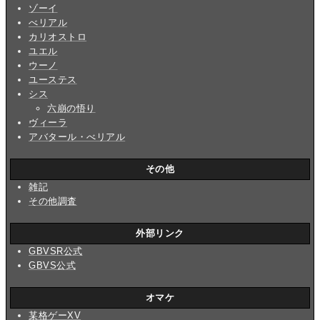
ゾーイ
べリアル
カリオストロ
ユエル
ウーノ
ユーステス
シス
六崩の悟り
ヴィーラ
アバタール・べリアル
その他
雑記
その他調査
外部リンク
GBVSR公式
GBVS公式
オマケ
某格ゲーXV