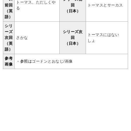
トーマス、ただしくや
前回
回
トーマスとサーカス
る
（英
（日本）
語）
シリ
ーズ
シリーズ次
トーマスにはない
次回
さかな
回
しょ
（英
（日本）
語）
参考
・参照は
ゴードンとおなじ/画像
画像