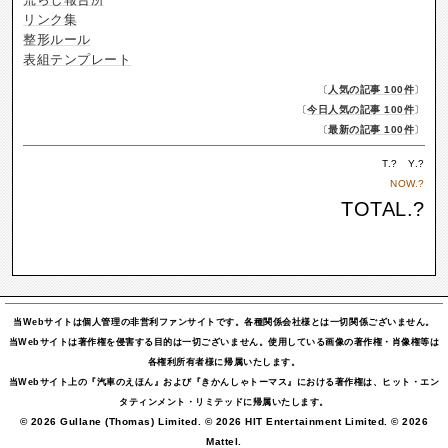
リンク集
整形ルール
表組テンプレート
〔
人気の記事 100件
〕
〔
今日人気の記事 100件
〕
〔
最新の記事 100件
〕
T.
?
Y.
?
NOW.
?
TOTAL.
?
当Webサイトは個人管理の非営利ファンサイトです。各種関係会社様とは一切関係ございません。
当Webサイトは著作権を侵害する目的は一切ございません。使用している画像の著作権・肖像権等は
各権利所有者様に帰属いたします。
当Webサイト上の『汽車のえほん』および『きかんしゃトーマス』における著作権は、ヒット・エン
タティンメント・リミテッドに帰属いたします。
© 2026 Gullane (Thomas) Limited. © 2026 HIT Entertainment Limited. © 2026
Mattel.