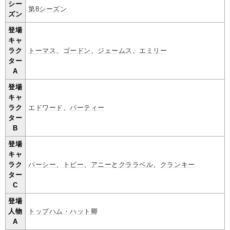
シー
第8シーズン
ズン
登場
キャ
ラク
トーマス
、
ゴードン
、
ジェームス
、
エミリー
ター
A
登場
キャ
ラク
エドワード
、
バーティー
ター
B
登場
キャ
ラク
パーシー
、
トビー
、
アニー
と
クララベル
、
クランキー
ター
C
登場
人物
トップハム・ハット卿
A