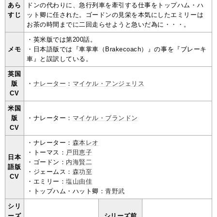
あら
ドンの代わりに、急行列車を牽引する仕事をトップハム・ハ
すじ
ット卿に任された。ゴードンの見栄を本気にしたエミリーは
お茶の時間までに二回走らせようと急いだ為に・・・。
・英米版では第200話。
メモ
・日本語版では『車掌車（Brakecoach）』の事を『ブレーキ
車』と誤訳している。
英国
版
・
ナレーター
：
マイケル・アンジェリス
CV
米国
版
・ナレーター：
マイケル・ブランドン
CV
・ナレーター：
森本レオ
・トーマス：
戸田恵子
日本
・ゴードン：
内海賢二
語版
・ジェームス：
森功至
CV
・エミリー：
塩山由佳
・トップハム・ハット卿：
青野武
シリ
ーズ
シリーズ前