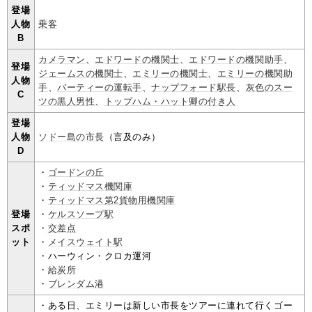
登場
人物
乗客
B
カメラマン
、
エドワードの機関士
、
エドワードの機関助手
、
登場
ジェームスの機関士
、
エミリーの機関士
、
エミリーの機関助
人物
手
、
バーティーの運転手
、
ナップフォード駅長
、
灰色のスー
C
ツの黒人男性
、
トップハム・ハット卿の付き人
登場
人物
ソドー島の市長
（言及のみ）
D
・
ゴードンの丘
・
ティッドマス機関庫
・
ティッドマス第2貨物用機関庫
登場
・
ケルスソープ駅
スポ
・
交差点
ット
・
メイスウェイト駅
・ハーウィン・クロカ運河
・
給炭所
・
ブレンダム港
・ある日、エミリーは新しい市長をツアーに連れて行くゴー