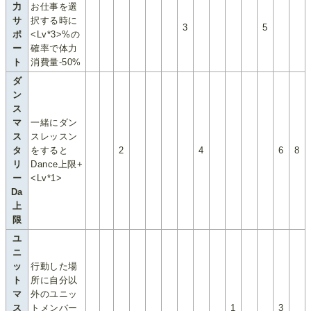
力
お仕事を選
サ
択する時に
3
5
ポ
<Lv*3>%の
ー
確率で体力
ト
消費量-50%
ダ
ン
ス
マ
一緒にダン
ス
スレッスン
タ
をすると
2
4
6
8
リ
Dance上限+
ー
<Lv*1>
Da
上
限
ユ
ニ
ッ
行動した場
ト
所に自分以
マ
外のユニッ
ス
トメンバー
1
3