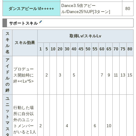
Dance3.5倍アピー
ダンスアピールⅥ+++++
80
ル/Dance25%UP[3ターン]
サポートスキル
ス
取得Lv/スキルLv
キ
スキル効果
ル
1
5
10
20
30
40
45
50
55
60
65
70
75
80
名
ア
イ
プロデュー
ド
ス開始時に
2
3
5
7
9
11
13
15
ル
絆+<Lv*5>
の
絆
ユ
ニ
行動した場
ッ
所に自分以
ト
外のユニッ
マ
トメンバー
2
4
6
10
ス
がいると1人
タ