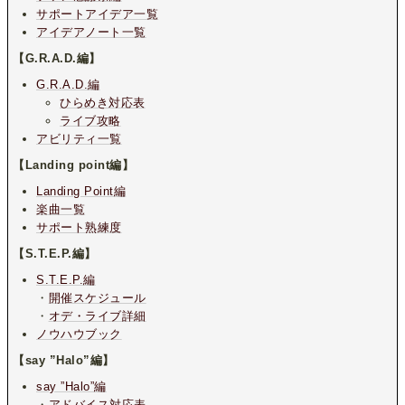
サポートアイデア一覧
アイデアノート一覧
【G.R.A.D.編】
G.R.A.D.編
ひらめき対応表
ライブ攻略
アビリティ一覧
【Landing point編】
Landing Point編
楽曲一覧
サポート熟練度
【S.T.E.P.編】
S.T.E.P.編
・
開催スケジュール
・
オデ・ライブ詳細
ノウハウブック
【say ”Halo”編】
say ”Halo”編
・
アドバイス対応表