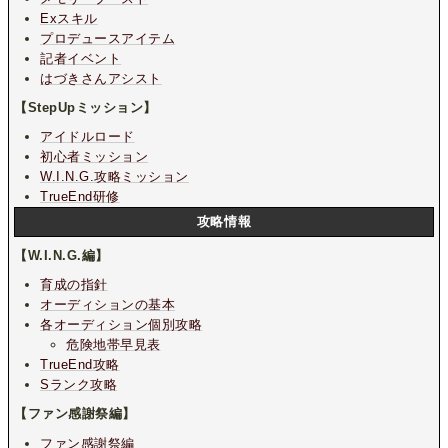
Exスキル
プロデュースアイテム
記者イベント
はづきさんアシスト
【StepUpミッション】
アイドルロード
初心者ミッション
W.I.N.G.攻略ミッション
TrueEnd研修
攻略情報
【W.I.N.G.編】
育成の指針
オーディションの基本
各オーディション個別攻略
危険地帯早見表
TrueEnd攻略
Sランク攻略
【ファン感謝祭編】
ファン感謝祭編