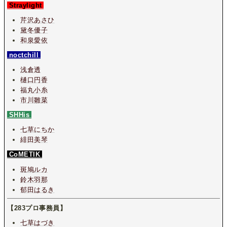
Straylight
芹沢あさひ
黛冬優子
和泉愛依
noctchill
浅倉透
樋口円香
福丸小糸
市川雛菜
SHHis
七草にちか
緋田美琴
CoMETIK
斑鳩ルカ
鈴木羽那
郁田はるき
【283プロ事務員】
七草はづき