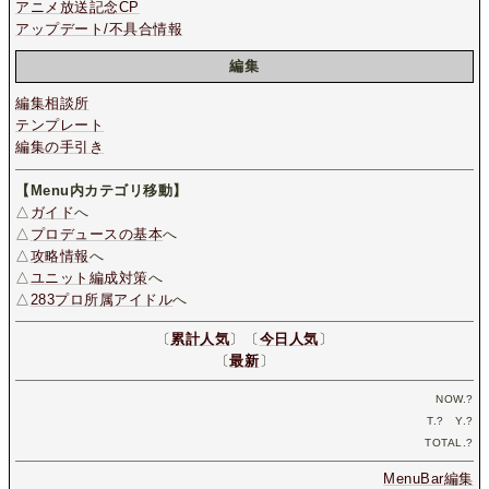
アニメ放送記念CP
アップデート/不具合情報
編集
編集相談所
テンプレート
編集の手引き
【Menu内カテゴリ移動】
△
ガイド
へ
△
プロデュースの基本
へ
△
攻略情報
へ
△
ユニット編成対策
へ
△
283プロ所属アイドル
へ
〔
累計人気
〕〔
今日人気
〕
〔
最新
〕
NOW.
?
T.
?
Y.
?
TOTAL.
?
MenuBar編集