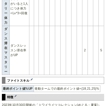
タ
がいると1人
リ
につき体力
ー
<Lv*3>回復
体
力
ダ
ン
ス
滞
ダンスレッ
在
スン滞在率
2
5
マ
がUP
ス
タ
リ
ー
ファイトスキル
最終ポイント値%UP
発動タームでの最終ポイント値+(18,21,25)%
特徴
2023年10月30日開催の「トワイライツコレクション(めぐる・夏葉)」