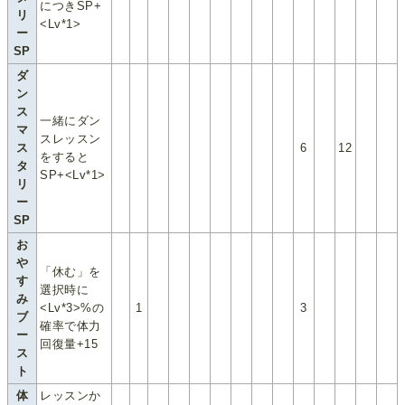
につきSP+
リ
<Lv*1>
ー
SP
ダ
ン
ス
一緒にダン
マ
スレッスン
ス
6
12
をすると
タ
SP+<Lv*1>
リ
ー
SP
お
や
「休む」を
す
選択時に
み
<Lv*3>%の
1
3
ブ
確率で体力
ー
回復量+15
ス
ト
体
レッスンか