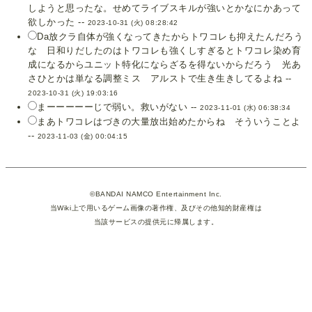
しようと思ったな。せめてライブスキルが強いとかなにかあって
欲しかった --
2023-10-31 (火) 08:28:42
Da放クラ自体が強くなってきたからトワコレも抑えたんだろう
な 日和りだしたのはトワコレも強くしすぎるとトワコレ染め育
成になるからユニット特化にならざるを得ないからだろう 光あ
さひとかは単なる調整ミス アルストで生き生きしてるよね --
2023-10-31 (火) 19:03:16
まーーーーーじで弱い。救いがない --
2023-11-01 (水) 06:38:34
まあトワコレはづきの大量放出始めたからね そういうことよ
--
2023-11-03 (金) 00:04:15
©BANDAI NAMCO Entertainment Inc.
当Wiki上で用いるゲーム画像の著作権、及びその他知的財産権は
当該サービスの提供元に帰属します。