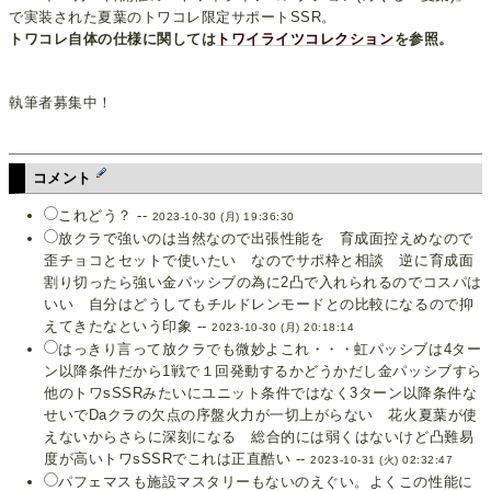
で実装された夏葉のトワコレ限定サポートSSR。
トワコレ自体の仕様に関しては
トワイライツコレクション
を参照。
執筆者募集中！
コメント
これどう？ --
2023-10-30 (月) 19:36:30
放クラで強いのは当然なので出張性能を 育成面控えめなので
歪チョコとセットで使いたい なのでサポ枠と相談 逆に育成面
割り切ったら強い金パッシブの為に2凸で入れられるのでコスパは
いい 自分はどうしてもチルドレンモードとの比較になるので抑
えてきたなという印象 --
2023-10-30 (月) 20:18:14
はっきり言って放クラでも微妙よこれ・・・虹パッシブは4ター
ン以降条件だから1戦で１回発動するかどうかだし金パッシブすら
他のトワsSSRみたいにユニット条件ではなく3ターン以降条件な
せいでDaクラの欠点の序盤火力が一切上がらない 花火夏葉が使
えないからさらに深刻になる 総合的には弱くはないけど凸難易
度が高いトワsSSRでこれは正直酷い --
2023-10-31 (火) 02:32:47
パフェマスも施設マスタリーもないのえぐい。よくこの性能に