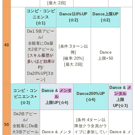
[最大:2回]
コンビ・コンビ
Dance110%UP
Dance上限UP
ニエンス
(☆2)
(☆2)
(☆1)
Da1.5倍アピー
ル/
全観客にDa最
40
[条件:3ターン以
大2倍アピール
降]
Dance
[スキル履歴が
[確率:20%]
上限+50
多いほど効果U
[最大:2回]
P]
/
Da20%UP[3タ
ーン]
Dance
&
メ
コンビ・コン
Dance
&
メンタ
Dance200%UP
ンタル
ビニエンス+
ル
(☆4)
上限
(☆3)
上限UP(☆4)
UP(☆3)
Da2倍アピー
ル/
[条件:4ターン以
50
全観客にDa最
降放クラ全員がラ
大3倍アピール
Dance & メンタ
イブに参加してい
Dance & メ