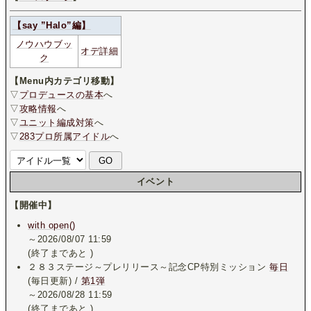
【say ”Halo”編】
ノウハウブッ
オデ詳細
ク
【Menu内カテゴリ移動】
▽
プロデュースの基本
へ
▽
攻略情報
へ
▽
ユニット編成対策
へ
▽
283プロ所属アイドル
へ
イベント
【開催中】
with open()
～2026/08/07 11:59
(終了まであと
)
２８３ステージ～プレリリース～記念CP特別ミッション
毎日
(毎日更新) /
第1弾
～2026/08/28 11:59
(終了まであと
)