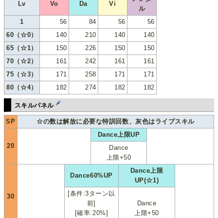
Lv
Vo
Da
Vi
ル
1
56
84
56
56
60（☆0）
140
210
140
140
65（☆1）
150
226
150
150
70（☆2）
161
242
161
161
75（☆3）
171
258
171
171
80（☆4）
182
274
182
182
スキルパネル
SP
☆の数は解放に必要な特訓回数、灰色はライブスキル
Dance上限UP
20
Dance
上限+50
Dance上限
Dance60%UP
UP(☆1)
[条件:3ターン以
30
前]
Dance
[確率:20%]
上限+50