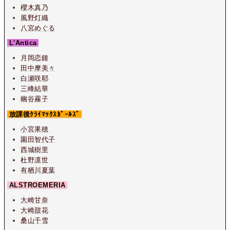
櫻木真乃
風野灯織
八宮めぐる
L'Antica
月岡恋鐘
田中摩美々
白瀬咲耶
三峰結華
幽谷霧子
放課後ｸﾗｲﾏｯｸｽｶﾞｰﾙｽﾞ
小宮果穂
園田智代子
西城樹里
杜野凛世
有栖川夏葉
ALSTROEMERIA
大崎甘奈
大崎甜花
桑山千雪