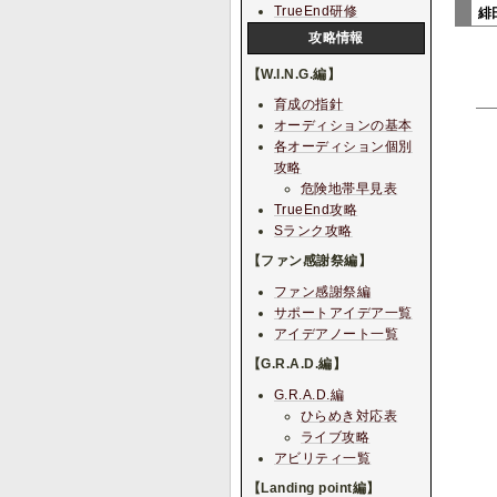
TrueEnd研修
緋
攻略情報
【W.I.N.G.編】
育成の指針
オーディションの基本
各オーディション個別
攻略
危険地帯早見表
TrueEnd攻略
Sランク攻略
【ファン感謝祭編】
ファン感謝祭編
サポートアイデア一覧
アイデアノート一覧
【G.R.A.D.編】
G.R.A.D.編
ひらめき対応表
ライブ攻略
アビリティ一覧
【Landing point編】