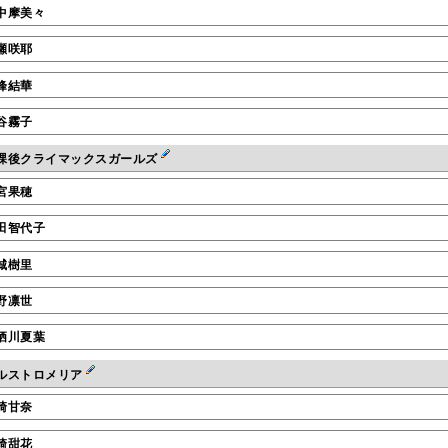
中摩美々
瀬咲耶
峰結華
谷霧子
課後クライマックスガールズ
宮果穂
田智代子
城樹里
野凛世
栖川夏葉
ルストロメリア
崎甘奈
崎甜花