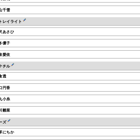
山千雪
トレイライト
沢あさひ
冬優子
泉愛依
クチル
倉透
口円香
丸小糸
川雛菜
ーズ
草にちか