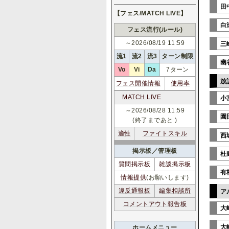
田
【フェス/MATCH LIVE】
白
フェス流行(ルール)
～2026/08/19 11:59
三
流1
流2
流3
ターン制限
幽
Vo
Vi
Da
7ターン
放
フェス開催情報
使用率
MATCH LIVE
小
～2026/08/28 11:59
園
(終了まであと
)
適性
ファイトスキル
西
掲示板／管理板
杜
質問掲示板
雑談掲示板
有
情報提供
(お願いします)
違反通報板
編集相談所
ア
コメントアウト報告板
大
大
ホームメニュー