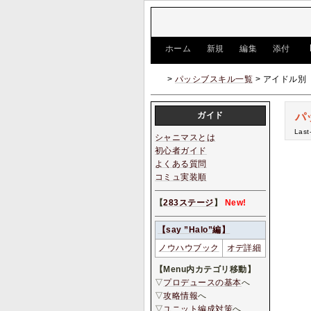
[
ホーム
|
新規
|
編集
|
添付
]
>
パッシブスキル一覧
> アイドル別【
ガイド
パ
Last
シャニマスとは
初心者ガイド
よくある質問
コミュ実装順
【
283ステージ
】
New!
【say ”Halo”編】
ノウハウブック
オデ詳細
【Menu内カテゴリ移動】
▽
プロデュースの基本
へ
▽
攻略情報
へ
▽
ユニット編成対策
へ