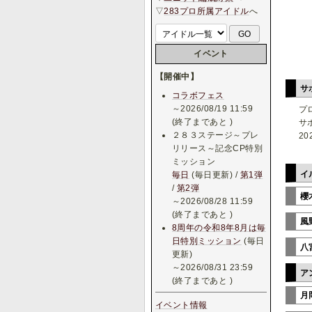
▽
283プロ所属アイドル
へ
イベント
【開催中】
サ
コラボフェス
～2026/08/19 11:59
プ
(終了まであと
)
サ
２８３ステージ～プレ
20
リリース～記念CP特別
ミッション
イ
毎日
(毎日更新) /
第1弾
/
第2弾
櫻
～2026/08/28 11:59
(終了まであと
)
風
8周年の令和8年8月は毎
日特別ミッション
(毎日
八
更新)
～2026/08/31 23:59
ア
(終了まであと
)
月
イベント情報