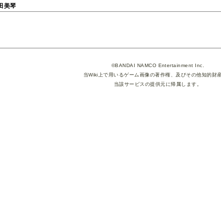
田美琴
©BANDAI NAMCO Entertainment Inc.
当Wiki上で用いるゲーム画像の著作権、及びその他知的財
当該サービスの提供元に帰属します。