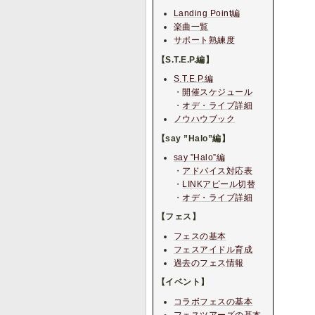
Landing Point編
楽曲一覧
サポート熟練度
【S.T.E.P.編】
S.T.E.P.編
・
開催スケジュール
・
オデ・ライブ詳細
ノウハウブック
【say ”Halo”編】
say ”Halo”編
・
アドバイス対応表
・
LINKアピール切替
・
オデ・ライブ詳細
【フェス】
フェスの基本
フェスアイドル育成
過去のフェス情報
【イベント】
コラボフェスの基本
フェスツアーズの基本