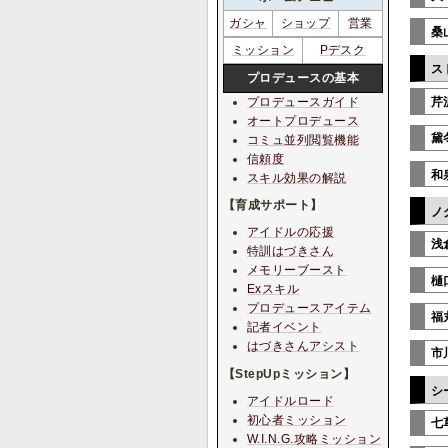
ガシャ
ショップ
営業
桑
ミッション
Pデスク
ス
プロデュースの基本
プロデュースガイド
芹
オートプロデュース
黛
コミュ並列閲覧機能
信頼度
和
スキル効果の解説
【育成サポート】
ノ
アイドルの応援
浅
特訓はづきさん
メモリーブースト
樋
Exスキル
プロデュースアイテム
福
記者イベント
はづきさんアシスト
市
【StepUpミッション】
シ
アイドルロード
初心者ミッション
七
W.I.N.G.攻略ミッション