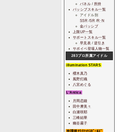
パネル
/
所持
パッシブスキル一覧
アイドル別
SSR
/
SR
/
R･N
金パッシブ
上限UP一覧
サポートスキル一覧
早見表
/
逆引き
サポイベ登場人物一覧
283プロ所属アイドル
illumination STARS
櫻木真乃
風野灯織
八宮めぐる
L'Antica
月岡恋鐘
田中摩美々
白瀬咲耶
三峰結華
幽谷霧子
放課後ｸﾗｲﾏｯｸｽｶﾞｰﾙｽﾞ