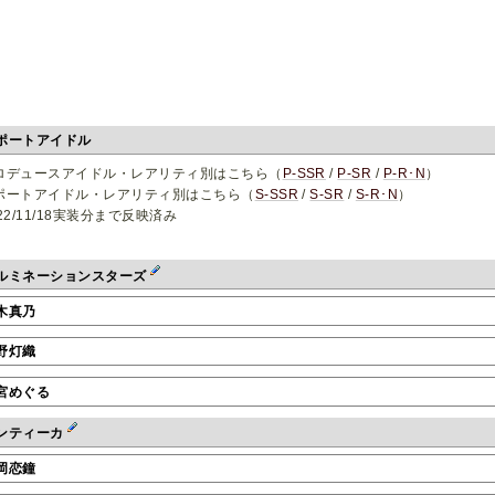
ポートアイドル
ロデュースアイドル・レアリティ別はこちら（
P-SSR
/
P-SR
/
P-R･N
）
ポートアイドル・レアリティ別はこちら（
S-SSR
/
S-SR
/
S-R･N
）
22/11/18実装分まで反映済み
ルミネーションスターズ
木真乃
野灯織
宮めぐる
ンティーカ
岡恋鐘