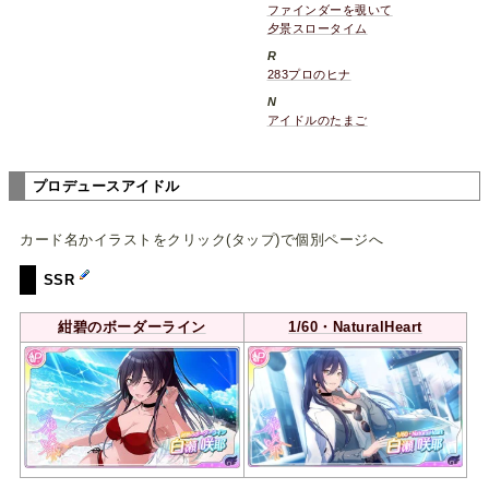
ファインダーを覗いて
夕景スロータイム
R
283プロのヒナ
N
アイドルのたまご
プロデュースアイドル
カード名かイラストをクリック(タップ)で個別ページへ
SSR
紺碧のボーダーライン
1/60・NaturalHeart