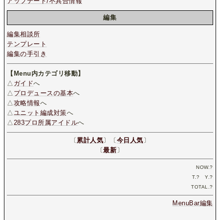
アップデート/不具合情報
編集
編集相談所
テンプレート
編集の手引き
【Menu内カテゴリ移動】
△
ガイド
へ
△
プロデュースの基本
へ
△
攻略情報
へ
△
ユニット編成対策
へ
△
283プロ所属アイドル
へ
〔
累計人気
〕〔
今日人気
〕
〔
最新
〕
NOW.
?
T.
?
Y.
?
TOTAL.
?
MenuBar編集