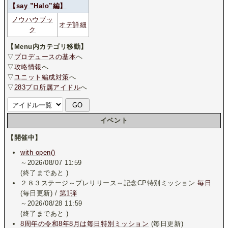
【say ”Halo”編】
ノウハウブッ
オデ詳細
ク
【Menu内カテゴリ移動】
▽
プロデュースの基本
へ
▽
攻略情報
へ
▽
ユニット編成対策
へ
▽
283プロ所属アイドル
へ
イベント
【開催中】
with open()
～2026/08/07 11:59
(終了まであと
)
２８３ステージ～プレリリース～記念CP特別ミッション
毎日
(毎日更新) /
第1弾
～2026/08/28 11:59
(終了まであと
)
8周年の令和8年8月は毎日特別ミッション
(毎日更新)