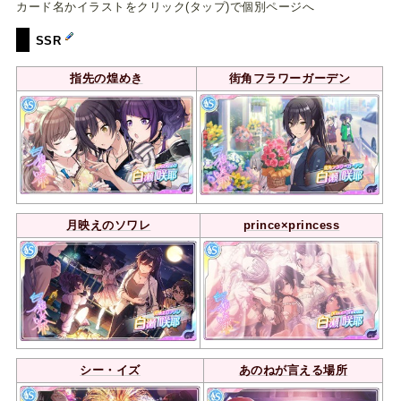
カード名かイラストをクリック(タップ)で個別ページへ
SSR
指先の煌めき
街角フラワーガーデン
月映えのソワレ
prince×princess
シー・イズ
あのねが言える場所