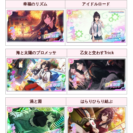
幸福のリズム
アイドルロード
海と太陽のプロメッサ
乙女と交わすTrick
渦と淵
はらりひらり結ぶ