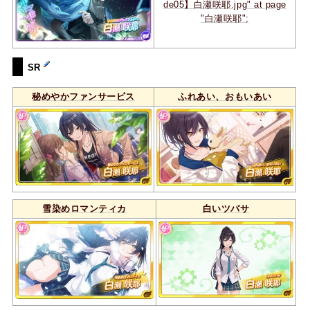
de05】白瀬咲耶.jpg" at page
"白瀬咲耶";
SR
秘めやかファンサービス
ふれあい、おもいあい
雪染めロマンティカ
白いツバサ