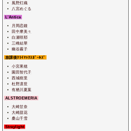
風野灯織
八宮めぐる
L'Antica
月岡恋鐘
田中摩美々
白瀬咲耶
三峰結華
幽谷霧子
放課後ｸﾗｲﾏｯｸｽｶﾞｰﾙｽﾞ
小宮果穂
園田智代子
西城樹里
杜野凛世
有栖川夏葉
ALSTROEMERIA
大崎甘奈
大崎甜花
桑山千雪
Straylight