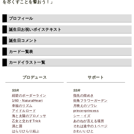
を尽くすことを誓おう！」
プロフィール
誕生日お祝いボイステキスト
誕生日コメント
カード一覧表
カードイラスト一覧
プロデュース
サポート
SSR
SSR
紺碧のボーダーライン
指先の煌めき
1/60・NaturalHeart
街角フラワーガーデン
幸福のリズム
月映えのソワレ
アイドルロード
prince×princess
海と太陽のプロメッサ
シー・イズ
乙女と交わすTrick
あのねが言える場所
渦と淵
それは途中の１ページ
はらりひらり結ぶ
かわいいひと