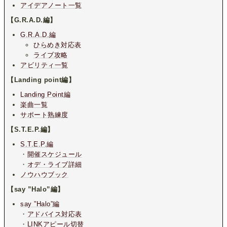
アイデアノート一覧
【G.R.A.D.編】
G.R.A.D.編
ひらめき対応表
ライブ攻略
アビリティ一覧
【Landing point編】
Landing Point編
楽曲一覧
サポート熟練度
【S.T.E.P.編】
S.T.E.P.編
・
開催スケジュール
・
オデ・ライブ詳細
ノウハウブック
【say ”Halo”編】
say ”Halo”編
・
アドバイス対応表
・
LINKアピール切替