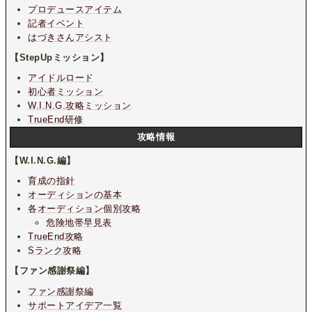
プロデュースアイテム
記者イベント
はづきさんアシスト
【StepUpミッション】
アイドルロード
初心者ミッション
W.I.N.G.攻略ミッション
TrueEnd研修
攻略情報
【W.I.N.G.編】
育成の指針
オーディションの基本
各オーディション個別攻略
危険地帯早見表
TrueEnd攻略
Sランク攻略
【ファン感謝祭編】
ファン感謝祭編
サポートアイデア一覧