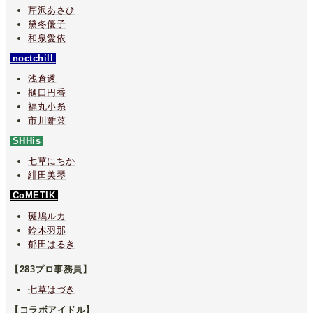
芹沢あさひ
黛冬優子
和泉愛依
noctchill
浅倉透
樋口円香
福丸小糸
市川雛菜
SHHis
七草にちか
緋田美琴
CoMETIK
斑鳩ルカ
鈴木羽那
郁田はるき
【283プロ事務員】
七草はづき
【コラボアイドル】