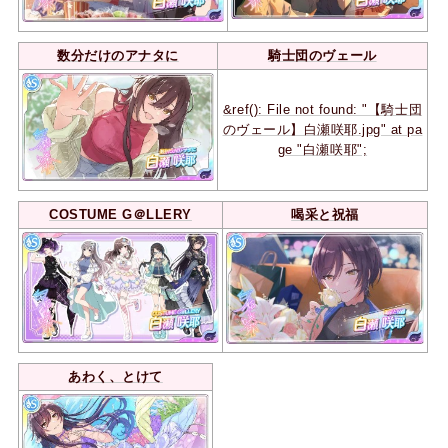
数分だけのアナタに
騎士団のヴェール
&ref(): File not found: "【騎士団
のヴェール】白瀬咲耶.jpg" at pa
ge "白瀬咲耶";
COSTUME G＠LLERY
喝采と祝福
あわく、とけて