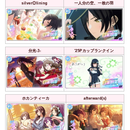
silver◎lining
一人分の空、一枚の羽
分光-3-
'25Pカップランクイン
ホカンティーカ
afterward(s)