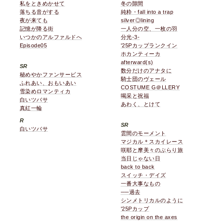
私をときめかせて
冬の隙間
落ちる音がする
純粋・fall into a trap
夜が来ても
silver◎lining
記憶が降る街
一人分の空、一枚の羽
いつかのアルファルドへ
分光-3-
Episode05
'25Pカップランクイン
ホカンティーカ
afterward(s)
SR
数分だけのアナタに
秘めやかファンサービス
騎士団のヴェール
ふれあい、おもいあい
COSTUME G＠LLERY
雪染めロマンティカ
喝采と祝福
白いツバサ
あわく、とけて
真紅一輪
R
SR
白いツバサ
雲間のモーメント
マジカル＊スカイレース
咲耶と摩美々のぶらり旅
当日じゃない日
back to back
スイッチ・デイズ
一番大事なもの
──過去
シンメトリカルのように
'25Pカップ
the origin on the axes