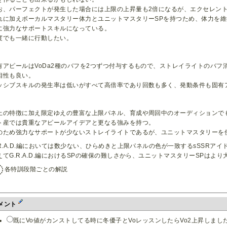
お、パーフェクトが発生した場合には上限の上昇量も2倍になるが、エクセレン
れに加えボーカルマスタリー体力とユニットマスタリーSPを持つため、体力を維
に強力なサポートスキルになっている。
度でも一緒に行動したい。
有アピールはVoDa2種のバフを2つずつ付与するもので、ストレイライトのバ
相性も良い。
ッシブスキルの発生率は低いがすべて高倍率であり回数も多く、発動条件も固有
上の特徴に加え限定ゆえの豊富な上限パネル、育成や周回中のオーディションで
ト産では貴重なアピールアイデアと更なる強みを持つ。
のため強力なサポートが少ないストレイライトであるが、ユニットマスタリーを
.R.A.D.編においては数少ない、ひらめきと上限パネルの色が一致するsSSRアイ
えてG.R.A.D.編におけるSPの確保の難しさから、ユニットマスタリーSPはよ
各特訓段階ごとの解説
メント
既にVo値がカンストしてる時に冬優子とVoレッスンしたらVo2上昇しました(V