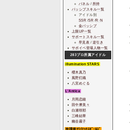
パネル
/
所持
パッシブスキル一覧
アイドル別
SSR
/
SR
/
R･N
金パッシブ
上限UP一覧
サポートスキル一覧
早見表
/
逆引き
サポイベ登場人物一覧
283プロ所属アイドル
illumination STARS
櫻木真乃
風野灯織
八宮めぐる
L'Antica
月岡恋鐘
田中摩美々
白瀬咲耶
三峰結華
幽谷霧子
放課後ｸﾗｲﾏｯｸｽｶﾞｰﾙｽﾞ