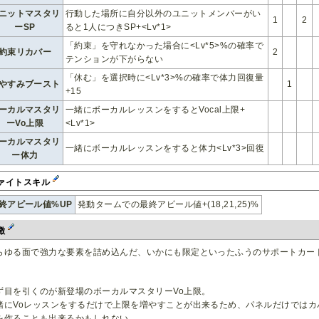
ニットマスタリ
行動した場所に自分以外のユニットメンバーがい
1
2
ーSP
ると1人につきSP+<Lv*1>
「約束」を守れなかった場合に<Lv*5>%の確率で
約束リカバー
2
テンションが下がらない
「休む」を選択時に<Lv*3>%の確率で体力回復量
やすみブースト
1
+15
ーカルマスタリ
一緒にボーカルレッスンをするとVocal上限+
ーVo上限
<Lv*1>
ーカルマスタリ
一緒にボーカルレッスンをすると体力<Lv*3>回復
ー体力
ァイトスキル
終アピール値%UP
発動タームでの最終アピール値+(18,21,25)%
徴
らゆる面で強力な要素を詰め込んだ、いかにも限定といったふうのサポートカー
ず目を引くのが新登場のボーカルマスタリーVo上限。
緒にVoレッスンをするだけで上限を増やすことが出来るため、パネルだけでは
を作ることも出来るかもしれない。