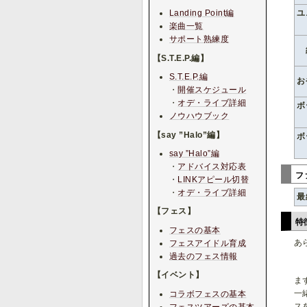
ユ
Landing Point編
楽曲一覧
サポート熟練度
【S.T.E.P.編】
S.T.E.P.編
お
・
開催スケジュール
・
オデ・ライブ詳細
ボ
ノウハウブック
【say ”Halo”編】
ボ
say ”Halo”編
・
アドバイス対応表
フ
・
LINKアピール切替
・
オデ・ライブ詳細
最
【フェス】
特
フェスの基本
あ
フェスアイドル育成
過去のフェス情報
【イベント】
ま
一
コラボフェスの基本
ス
フェスツアーズの基本