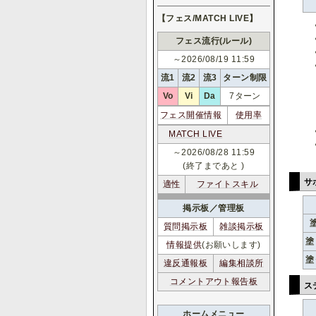
【フェス/MATCH LIVE】
フェス流行(ルール)
～2026/08/19 11:59
流1
流2
流3
ターン制限
Vo
Vi
Da
7ターン
フェス開催情報
使用率
MATCH LIVE
～2026/08/28 11:59
(終了まであと
)
サ
適性
ファイトスキル
掲示板／管理板
質問掲示板
雑談掲示板
塗
情報提供
(お願いします)
塗
違反通報板
編集相談所
コメントアウト報告板
ス
ホームメニュー