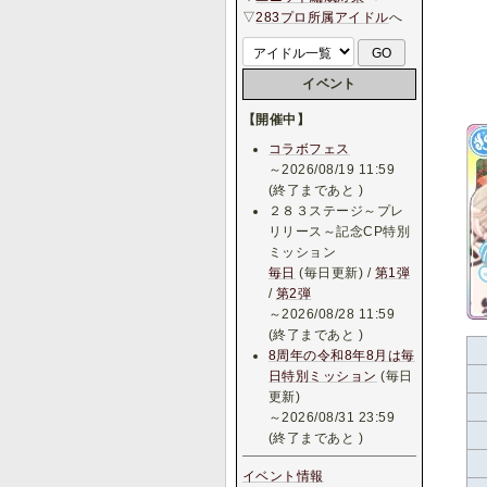
▽
283プロ所属アイドル
へ
イベント
【開催中】
コラボフェス
～2026/08/19 11:59
(終了まであと
)
２８３ステージ～プレ
リリース～記念CP特別
ミッション
毎日
(毎日更新) /
第1弾
/
第2弾
～2026/08/28 11:59
(終了まであと
)
8周年の令和8年8月は毎
日特別ミッション
(毎日
更新)
～2026/08/31 23:59
(終了まであと
)
イベント情報