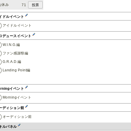
お休み
71
イドルイベント
アイドルイベント
ロデュースイベント
W.I.N.G.編
ファン感謝祭編
G.R.A.D.編
Landing Point編
orningイベント
Morningイベント
ーディション前
オーディション前
キルパネル