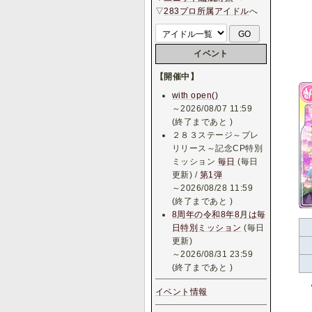
▽
283プロ所属アイドル
へ
イベント
【開催中】
with open()
～2026/08/07 11:59
(終了まであと
)
２８３ステージ～プレ
リリース～記念CP特別
ミッション
毎日
(毎日
更新) /
第1弾
～2026/08/28 11:59
(終了まであと
)
8周年の令和8年8月は毎
日特別ミッション
(毎日
更新)
～2026/08/31 23:59
(終了まであと
)
イベント情報