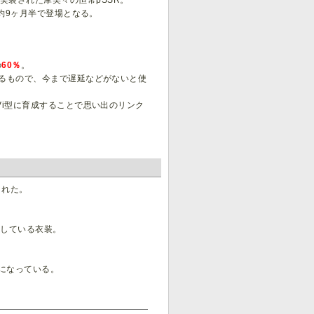
ャ」で実装された摩美々の恒常pSSR。
約9ヶ月半で登場となる。
の
60％
。
来るもので、今まで遅延などがないと使
Vi型に育成することで思い出のリンク
された。
用している衣装。
になっている。