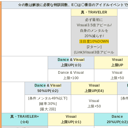
P
☆の数は解放に必要な特訓回数、E〇は〇番目のアイドルイベントで
真・TRAVELER
必ず最初に
Visual3.5倍アピール/
自身のメンタルを
0
20%減らす/
注目度10%DOWN
[2ターン]
(Link)Visual3倍アピール
Dance
&
Visual
Visual
上限UP(☆3)
上限UP
0
Dance & Visual
Visual
上限+100
上限+50
Dance
&
Visual
Visual
50%UP(☆2)
上限UP(E4)
0
[条件:メンタル49%以下]
[条
Visual
[確率:30%]
上限+50
[最大:2回]
真・TRAVELER+
Visual
Dance
(☆4)
上限UP(☆1)
20%UP(☆2)