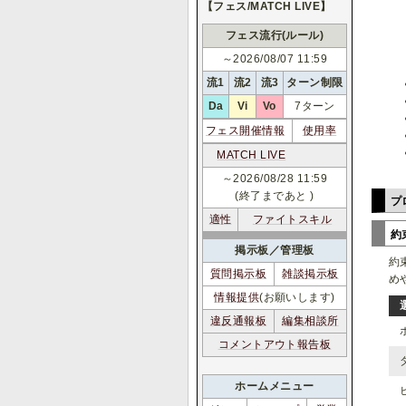
【フェス/MATCH LIVE】
フェス流行(ルール)
～2026/08/07 11:59
流1
流2
流3
ターン制限
Da
Vi
Vo
7ターン
フェス開催情報
使用率
MATCH LIVE
～2026/08/28 11:59
(終了まであと
)
プ
適性
ファイトスキル
約
掲示板／管理板
約
質問掲示板
雑談掲示板
め
情報提供
(お願いします)
違反通報板
編集相談所
コメントアウト報告板
ホームメニュー