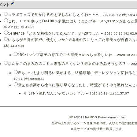
メント
コラボフェスで見かけるのを楽しみにしとくわ＾＾+ --
2020-09-12 (土) 00:4
これ、６０％削ってDa100％多数にばりうまかブルースでロマンがあると思
09-12 (土) 13:49:22
Sentence「どんな勉強をしてるんだ？」vi+20でした --
2020-09-16 (水) 02:
いももが自身の育成に使えないから≠編成の穴になってた摩美々が自傷スキル
(木) 13:27:26
150パッシブ霧子の存在でこの摩美々めっちゃ欲しいわ --
2020-10-23 
なんかこのまみみのコミュ喋るの早くない？最近のまみみそうなの？ --
202
声もいつもより明るい気がする。結構頻繁にディレクション変わるらし
10-31 (土) 00:55:21
凛世も初期から徐々に喋り早くなったし、時流がそうゆう流れなんじゃ
そうゆう流れなんヂャないカナ？ﾜﾗ --
2020-10-31 (土) 11:57:07
©BANDAI NAMCO Entertainment Inc.
当Wiki上で用いるゲーム画像の著作権、及びその他知的財
当該サービスの提供元に帰属します。