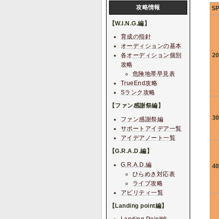
攻略情報
S
【W.I.N.G.編】
育成の指針
オーディションの基本
各オーディション個別
2
攻略
危険地帯早見表
TrueEnd攻略
Sランク攻略
【ファン感謝祭編】
3
ファン感謝祭編
サポートアイデア一覧
アイデアノート一覧
【G.R.A.D.編】
G.R.A.D.編
4
ひらめき対応表
ライブ攻略
アビリティ一覧
【Landing point編】