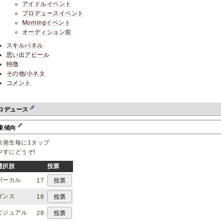
アイドルイベント
プロデュースイベント
Morningイベント
オーディション前
スキルパネル
思い出アピール
特徴
その他/小ネタ
コメント
ロデュース
束傾向
束発生毎に1タップ
やすにどうぞ!
選択肢
投票
ボーカル
17
ダンス
18
ビジュアル
28