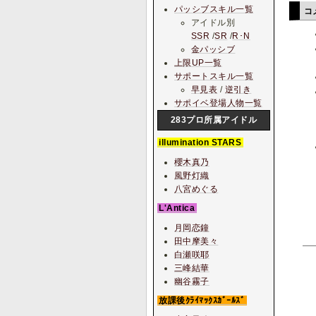
パッシブスキル一覧
コ
アイドル別
SSR
/
SR
/
R･N
金パッシブ
上限UP一覧
サポートスキル一覧
早見表
/
逆引き
サポイベ登場人物一覧
283プロ所属アイドル
illumination STARS
櫻木真乃
風野灯織
八宮めぐる
L'Antica
月岡恋鐘
田中摩美々
白瀬咲耶
三峰結華
幽谷霧子
放課後ｸﾗｲﾏｯｸｽｶﾞｰﾙｽﾞ