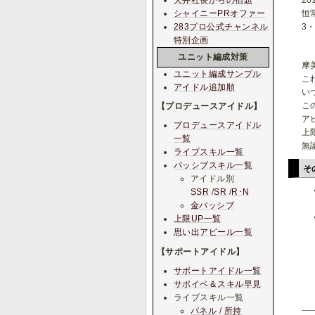
2
シャイニーPRオファー
恒
283プロ公式チャンネル
3
特別企画
ユニット編成対策
摩
ユニット編成サンプル
こ
アイドル追加順
い
こ
【プロデュースアイドル】
ア
プロデュースアイドル
上
一覧
無
ライブスキル一覧
パッシブスキル一覧
そ
アイドル別
SSR
/
SR
/
R･N
金パッシブ
上限UP一覧
思い出アピール一覧
【サポートアイドル】
サポートアイドル一覧
サポイベ＆スキル早見
ライブスキル一覧
パネル
/
所持