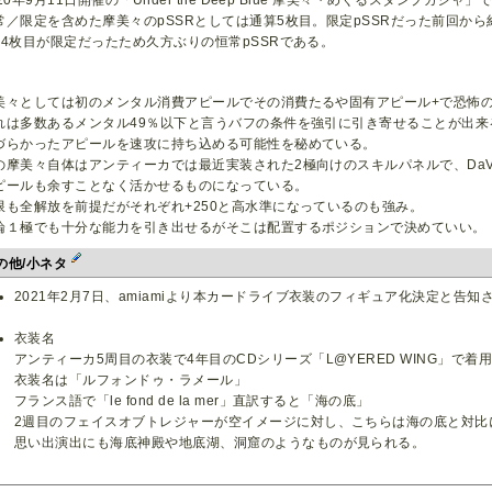
020年9月11日開催の「Under the Deep Blue 摩美々・めぐるスタンプガシ
常／限定を含めた摩美々のpSSRとしては通算5枚目。限定pSSRだった前回から
・4枚目が限定だったため久方ぶりの恒常pSSRである。
美々としては初のメンタル消費アピールでその消費たるや固有アピール+で恐怖
れは多数あるメンタル49％以下と言うバフの条件を強引に引き寄せることが出
づらかったアピールを速攻に持ち込める可能性を秘めている。
の摩美々自体はアンティーカでは最近実装された2極向けのスキルパネルで、Da
ピールも余すことなく活かせるものになっている。
限も全解放を前提だがそれぞれ+250と高水準になっているのも強み。
論１極でも十分な能力を引き出せるがそこは配置するポジションで決めていい。
の他/小ネタ
2021年2月7日、amiamiより本カードライブ衣装のフィギュア化決定と告知
衣装名
アンティーカ5周目の衣装で4年目のCDシリーズ「L@YERED WING」で着
衣装名は「ルフォンドゥ・ラメール」
フランス語で「le fond de la mer」直訳すると「海の底」
2週目のフェイスオブトレジャーが空イメージに対し、こちらは海の底と対比
思い出演出にも海底神殿や地底湖、洞窟のようなものが見られる。