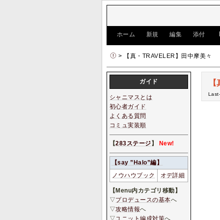
[
ホーム
|
新規
|
編集
|
添付
]
> 【真・TRAVELER】田中摩美々
ガイド
【
Last
シャニマスとは
初心者ガイド
よくある質問
コミュ実装順
【
283ステージ
】
New!
【say ”Halo”編】
ノウハウブック
オデ詳細
【Menu内カテゴリ移動】
▽
プロデュースの基本
へ
▽
攻略情報
へ
▽
ユニット編成対策
へ