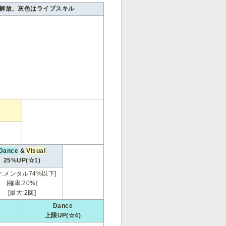
解放、灰色はライブスキル
Dance
&
Visual
25%UP(☆1)
件:メンタル74%以下]
[確率:20%]
[最大:2回]
Dance
上限UP(☆4)