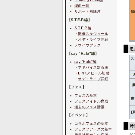
Landing Point編
楽曲一覧
サポート熟練度
5
【S.T.E.P.編】
S.T.E.P.編
・
開催スケジュール
・
オデ・ライブ詳細
ノウハウブック
思
【say ”Halo”編】
ス
say ”Halo”編
・
アドバイス対応表
・
LINKアピール切替
・
オデ・ライブ詳細
【フェス】
フェスの基本
摩
フェスアイドル育成
過去のフェス情報
[
【イベント】
コラボフェスの基本
特
フェスツアーズの基本
天井社長からの宿題