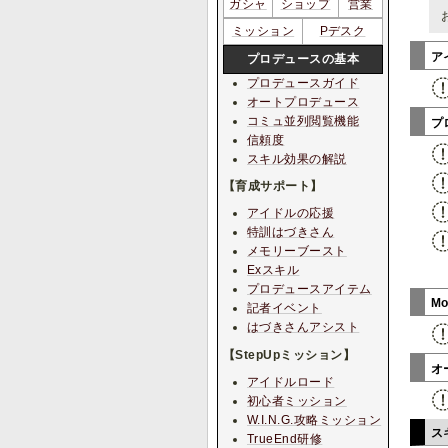
ガシャ
ショップ
営業
ミッション
Pデスク
ア
プロデュースの基本
プロデュースガイド
オートプロデュース
コミュ並列閲覧機能
プ
信頼度
スキル効果の解説
【育成サポート】
アイドルの応援
特訓はづきさん
メモリーブースト
Exスキル
プロデュースアイテム
M
記者イベント
はづきさんアシスト
【StepUpミッション】
オ
アイドルロード
初心者ミッション
W.I.N.G.攻略ミッション
ス
TrueEnd研修