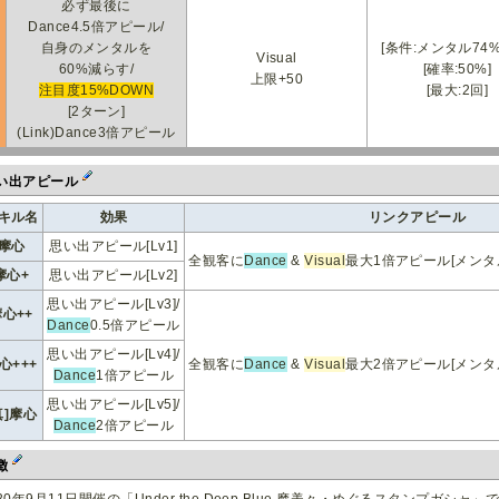
必ず最後に
Dance4.5倍アピール/
0
自身のメンタルを
[条件:メンタル74
Visual
60%減らす/
[確率:50%]
上限+50
注目度15%DOWN
[最大:2回]
[2ターン]
(Link)Dance3倍アピール
い出アピール
キル名
効果
リンクアピール
摩心
思い出アピール[Lv1]
全観客に
Dance
&
Visual
最大1倍アピール[メンタ
摩心+
思い出アピール[Lv2]
思い出アピール[Lv3]/
摩心++
Dance
0.5倍アピール
思い出アピール[Lv4]/
心+++
全観客に
Dance
&
Visual
最大2倍アピール[メンタ
Dance
1倍アピール
思い出アピール[Lv5]/
真]摩心
Dance
2倍アピール
徴