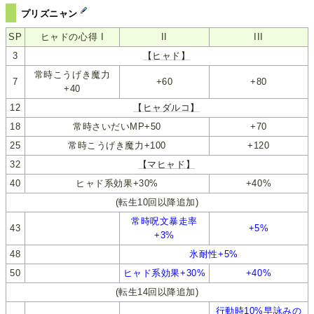
プリズニャン
SP
ヒャドの心得 I
II
III
3
【ヒャド】
常時こうげき魔力
7
+60
+80
+40
12
【ヒャダルコ】
18
常時さいだいMP+50
+70
25
常時こうげき魔力+100
+120
32
【マヒャド】
40
ヒャド系効果+30%
+40%
(転生10回以降追加)
常時呪文暴走率
43
+5%
+3%
48
氷耐性+5%
50
ヒャド系効果+30%
+40%
(転生14回以降追加)
行動時10%早詠みの