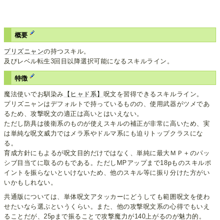
概要
プリズニャン
の持つスキル。
及びレベル転生3回目以降選択可能になるスキルライン。
特徴
魔法使いでお馴染み
【ヒャド系】
呪文を習得できるスキルライン。
プリズニャンはデフォルトで持っているものの、使用武器がツメであ
るため、攻撃呪文の適正は高いとはいえない。
ただし防具は後衛系のものが使えスキルの補正が非常に高いため、実
は単純な呪文威力ではメラ系やドルマ系にも迫りトップクラスにな
る。
育成方針にもよるが呪文目的だけではなく、単純に最大ＭＰ＋のパッ
シブ目当てに取るのもである。ただしMPアップまで18pものスキルポ
イントを振らないといけないため、他のスキル等に振り分けた方がい
いかもしれない。
共通版については、単体呪文アタッカーにどうしても範囲呪文を使わ
せたいなら選ぶというくらい。また、他の攻撃呪文系の心得でもいえ
ることだが、25pまで振ることで攻撃魔力が140上がるのが魅力的。