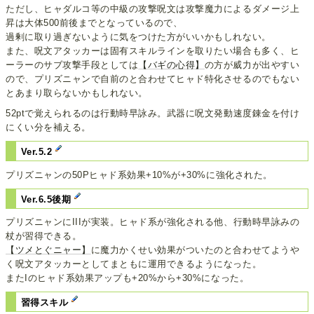
ただし、ヒャダルコ等の中級の攻撃呪文は攻撃魔力によるダメージ上
昇は大体500前後までとなっているので、
過剰に取り過ぎないように気をつけた方がいいかもしれない。
また、呪文アタッカーは固有スキルラインを取りたい場合も多く、ヒ
ーラーのサブ攻撃手段としては
【バギの心得】
の方が威力が出やすい
ので、プリズニャンで自前のと合わせてヒャド特化させるのでもない
とあまり取らないかもしれない。
52ptで覚えられるのは行動時早詠み。武器に呪文発動速度錬金を付け
にくい分を補える。
Ver.5.2
プリズニャンの50Pヒャド系効果+10%が+30%に強化された。
Ver.6.5後期
プリズニャンにIIIが実装。ヒャド系が強化される他、行動時早詠みの
杖が習得できる。
【ツメとぐニャー】
に魔力かくせい効果がついたのと合わせてようや
く呪文アタッカーとしてまともに運用できるようになった。
またIのヒャド系効果アップも+20%から+30%になった。
習得スキル