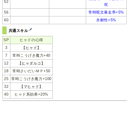
52
杖
56
常時呪文暴走率+5%
60
氷耐性+5%
共通スキル
SP
ヒャドの心得
3
【ヒャド】
7
常時こうげき魔力+40
12
【ヒャダルコ】
18
常時さいだいＭＰ+50
25
常時こうげき魔力+100
32
【マヒャド】
40
ヒャド系効果+20%