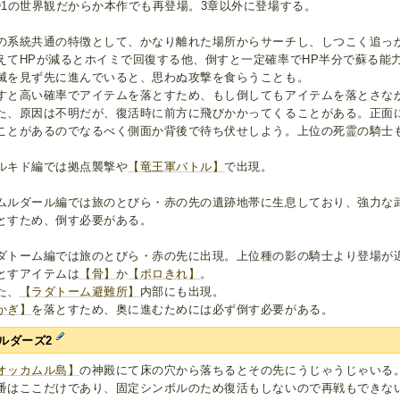
Q1の世界観だからか本作でも再登場。3章以外に登場する。
の系統共通の特徴として、かなり離れた場所からサーチし、しつこく追っ
えてHPが減るとホイミで回復する他、倒すと一定確率でHP半分で蘇る能
滅を見ず先に進んでいると、思わぬ攻撃を食らうことも。
すと高い確率でアイテムを落とすため、もし倒してもアイテムを落とさな
た、原因は不明だが、復活時に前方に飛びかかってくることがある。正面
ことがあるのでなるべく側面か背後で待ち伏せしよう。上位の死霊の騎士
ルキド編では拠点襲撃や
【竜王軍バトル】
で出現。
ムルダール編では旅のとびら・赤の先の遺跡地帯に生息しており、強力な
とすため、倒す必要がある。
ダトーム編では旅のとびら・赤の先に出現。上位種の影の騎士より登場が
とすアイテムは
【骨】
か
【ボロきれ】
。
た、
【ラダトーム避難所】
内部にも出現。
かぎ】
を落とすため、奥に進むためには必ず倒す必要がある。
ルダーズ2
オッカムル島】
の神殿にて床の穴から落ちるとその先にうじゃうじゃいる
番はここだけであり、固定シンボルのため復活もしないので再戦もできな