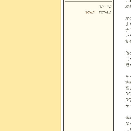
こ
結
T.
?
Y.
?
NOW.
?
TOTAL.
?
か
ま
ナ
い
制
他
（
観
そ
実
高
D
D
か
余
な
…