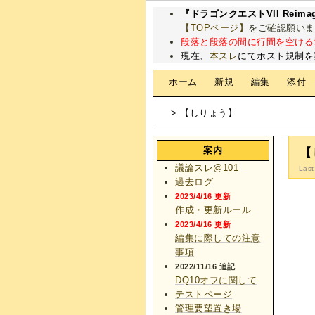
『ドラゴンクエストVII Rei
【TOPページ】
をご確認願いま
段落と段落の間に行間を空ける
現在、
本スレ
にてホスト規制を
[
ホーム
|
新規
|
編集
|
添付
> 【しりょう】
案内
【
議論スレ@101
Last
過去ログ
2023/4/16 更新
作成・更新ルール
2023/4/16 更新
編集に際しての注意
事項
2022/11/16 追記
DQ10オフに関して
テストページ
管理要望置き場