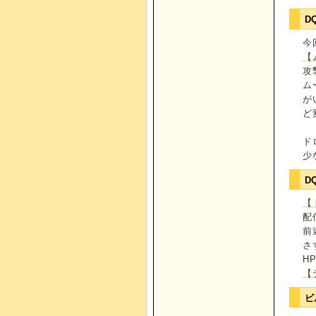
D
今
【
攻
ム
が
ど
ド
少
D
【
配
前
さ
H
【
ビ