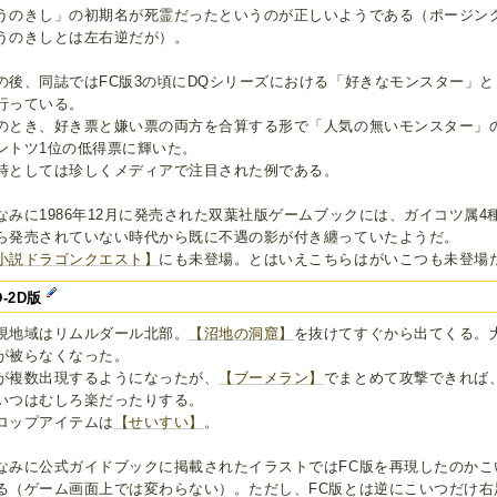
うのきし」の初期名が死霊だったというのが正しいようである（ポージン
うのきしとは左右逆だが）。
の後、同誌ではFC版3の頃にDQシリーズにおける「好きなモンスター」
行っている。
のとき、好き票と嫌い票の両方を合算する形で「人気の無いモンスター」
ントツ1位の低得票に輝いた。
時としては珍しくメディアで注目された例である。
なみに1986年12月に発売された双葉社版ゲームブックには、ガイコツ属4
ら発売されていない時代から既に不遇の影が付き纏っていたようだ。
小説ドラゴンクエスト】
にも未登場。とはいえこちらはがいこつも未登場
D-2D版
現地域はリムルダール北部。
【沼地の洞窟】
を抜けてすぐから出てくる。
が被らなくなった。
が複数出現するようになったが、
【ブーメラン】
でまとめて攻撃できれば
いつはむしろ楽だったりする。
ロップアイテムは
【せいすい】
。
なみに公式ガイドブックに掲載されたイラストではFC版を再現したのかこ
る（ゲーム画面上では変わらない）。ただし、FC版とは逆にこいつだけ右