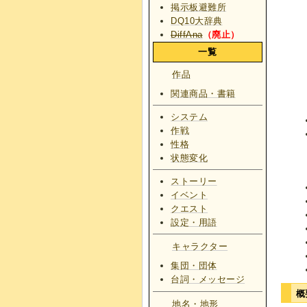
掲示板避難所
DQ10大辞典
DiffAna
（廃止）
一覧
作品
関連商品・書籍
システム
作戦
性格
状態変化
ストーリー
イベント
クエスト
設定・用語
キャラクター
集団・団体
台詞・メッセージ
概
地名・地形