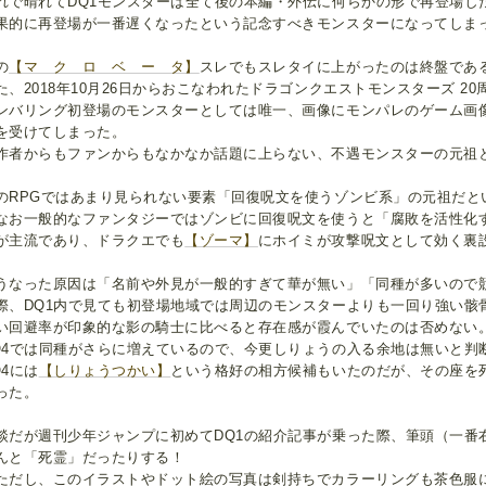
れで晴れてDQ1モンスターは全て後の本編・外伝に何らかの形で再登場し
果的に再登場が一番遅くなったという記念すべきモンスターになってしま
の
【マ ク ロ ベ ー タ】
スレでもスレタイに上がったのは終盤であ
た、2018年10月26日からおこなわれたドラゴンクエストモンスターズ 2
ンバリング初登場のモンスターとしては唯一、画像にモンパレのゲーム画
を受けてしまった。
作者からもファンからもなかなか話題に上らない、不遇モンスターの元祖
のRPGではあまり見られない要素「回復呪文を使うゾンビ系」の元祖だと
なお一般的なファンタジーではゾンビに回復呪文を使うと「腐敗を活性化
が主流であり、ドラクエでも
【ゾーマ】
にホイミが攻撃呪文として効く裏
うなった原因は「名前や外見が一般的すぎて華が無い」「同種が多いので
際、DQ1内で見ても初登場地域では周辺のモンスターよりも一回り強い骸
い回避率が印象的な影の騎士に比べると存在感が霞んでいたのは否めない
Q4では同種がさらに増えているので、今更しりょうの入る余地は無いと判
Q4には
【しりょうつかい】
という格好の相方候補もいたのだが、その座を
った。
談だが週刊少年ジャンプに初めてDQ1の紹介記事が乗った際、筆頭（一番
んと「死霊」だったりする！
ただし、このイラストやドット絵の写真は剣持ちでカラーリングも茶色服