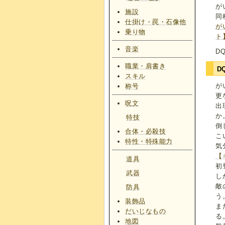
が
施設
同
仕掛け・罠・石像他
が
乗り物
ト
音楽
D
職業・肩書き
D
スキル
が
称号
更
呪文
出
か
特技
倒
合体・必殺技
こ
特性・特殊能力
気
【
道具
初
武器
し
敵
防具
う
装飾品
ま
だいじなもの
る
地図