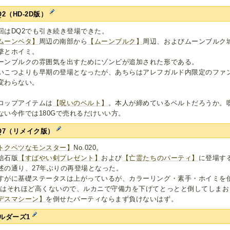
Q2（HD-2D版）
回はDQ2でも引き続き登場できた。
ムーンペタ】
周辺の南部から
【ムーンブルク】
周辺、およびムーンブルク
撃とホイミ。
ーンブルクの雰囲気を出すためにゾンビが追加された形である。
いこつよりも早期の登場となったが、あちらはアレフガルド内限定のファ
変わらない。
ロップアイテムは
【呪いのベルト】
。本人が締めているベルトだろうか。
ない今作では180Gで売れるだけいい方。
Q7（リメイク版）
トクベツなモンスター】
No.020。
信石版
【すばやい剣プレゼント】
および
【亡霊たちのパーティ】
に登場す
述の通り、27年ぶりの再登場となった。
すがに基礎ステータスは上がっているが、カラーリング・素手・ホイミを
Pはそれほど高くないので、ルカニで守備力を下げてとっとと倒してしまお
デスマシーン】
を倒せたパーティならまず負けないはず。
ルダーズ1