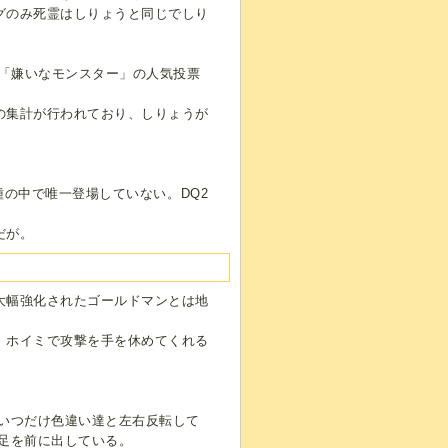
グのみ死霊はしりょうと同じでしり
と「嫌いなモンスター」の人気投票
の集計が行われており、しりょうが
種の中で唯一登場していない。DQ2
だが。
大幅強化されたゴールドマンとは地
、ホイミで攻撃を手を休めてくれる
いつだけ色違い達と左右反転して
足を前に出している。