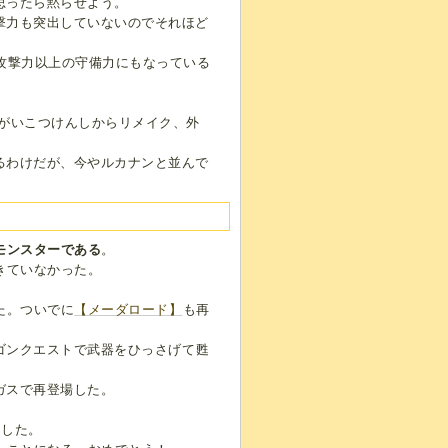
思ったら黙らせよう。
撃力も突出していないのでそれほど
攻撃力以上の守備力にもなっている
がいこつけんしからリメイク、外
るわけだが、今やルカナンと並んで
モンスターである
。
きていなかった。
た。ついでに
【メーダロード】
も再
ゴンクエストで武器をひっさげて甦
ガスで再登場した。
たした。