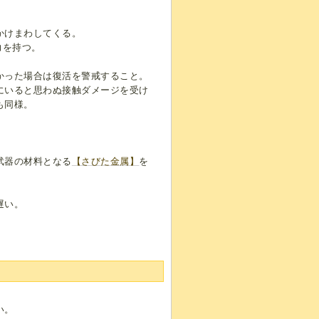
かけまわしてくる。
力を持つ。
かった場合は復活を警戒すること。
にいると思わぬ接触ダメージを受け
も同様。
武器の材料となる
【さびた金属】
を
遅い。
。
い。