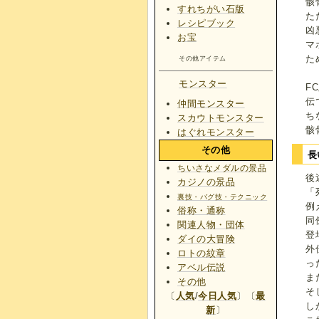
骸
すれちがい石版
た
レシピブック
凶
お宝
マ
た
その他アイテム
モンスター
F
伝
仲間モンスター
ち
スカウトモンスター
骸
はぐれモンスター
その他
長
ちいさなメダルの景品
後
カジノの景品
「
裏技・バグ技・テクニック
例
俗称・通称
同
関連人物・団体
登
ダイの大冒険
外
ロトの紋章
っ
アベル伝説
ま
その他
そ
〔
人気
/
今日人気
〕〔
最
し
新
〕