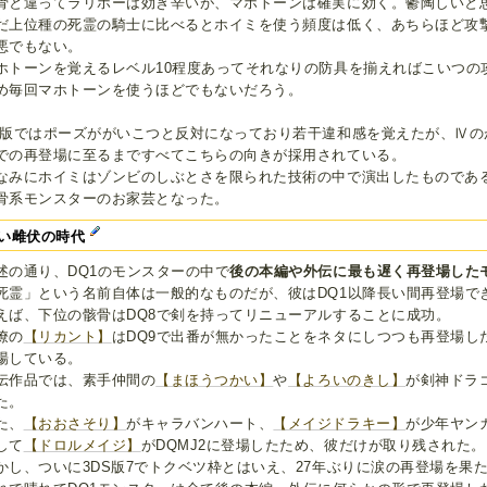
骨と違ってラリホーは効き辛いが、マホトーンは確実に効く。鬱陶しいと
だ上位種の死霊の騎士に比べるとホイミを使う頻度は低く、あちらほど攻
悪でもない。
ホトーンを覚えるレベル10程度あってそれなりの防具を揃えればこいつの
め毎回マホトーンを使うほどでもないだろう。
C版ではポーズががいこつと反対になっており若干違和感を覚えたが、Ⅳの
での再登場に至るまですべてこちらの向きが採用されている。
なみにホイミはゾンビのしぶとさを限られた技術の中で演出したものであ
骨系モンスターのお家芸となった。
い雌伏の時代
述の通り、DQ1のモンスターの中で
後の本編や外伝に最も遅く再登場した
死霊」という名前自体は一般的なものだが、彼はDQ1以降長い間再登場で
えば、下位の骸骨はDQ8で剣を持ってリニューアルすることに成功。
僚の
【リカント】
はDQ9で出番が無かったことをネタにしつつも再登場し
場している。
伝作品では、素手仲間の
【まほうつかい】
や
【よろいのきし】
が剣神ドラ
た。
た、
【おおさそり】
がキャラバンハート、
【メイジドラキー】
が少年ヤン
して
【ドロルメイジ】
がDQMJ2に登場したため、彼だけが取り残された。
かし、ついに3DS版7でトクベツ枠とはいえ、27年ぶりに涙の再登場を果