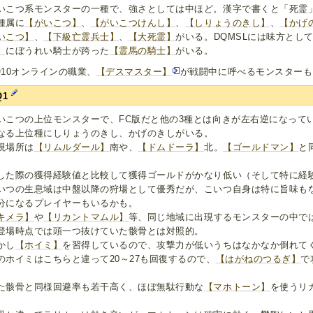
いこつ系モンスターの一種で、強さとしては中ほど。漢字で書くと「死霊
種属に
【がいこつ】
、
【がいこつけんし】
、
【しりょうのきし】
、
【かげ
いこつ】
、
【下級亡霊兵士】
、
【大死霊】
がいる。DQMSLには味方とし
】
にぼうれい騎士が跨った
【霊馬の騎士】
がいる。
Q10オンラインの職業、
【デスマスター】
が戦闘中に呼べるモンスターも
Q1
いこつの上位モンスターで、FC版だと他の3種とは向きが左右逆になって
なる上位種にしりょうのきし、かげのきしがいる。
現場所は
【リムルダール】
南や、
【ドムドーラ】
北。
【ゴールドマン】
と
。
した際の獲得経験値と比較して獲得ゴールドがかなり低い（そして特に経
いつの生息域は中盤以降の狩場として優秀だが、こいつ自身は特に旨味も
分になるプレイヤーもいるかも。
キメラ】
や
【リカントマムル】
等、同じ地域に出現するモンスターの中で
登場時点では頭一つ抜けていた骸骨とは対照的。
かし
【ホイミ】
を習得しているので、攻撃力が低いうちはなかなか倒れて
のホイミはこちらと違って20～27も回復するので、
【はがねのつるぎ】
で
。
た骸骨と同様回避率も若干高く、ほぼ無駄行動な
【マホトーン】
を使うリ
。