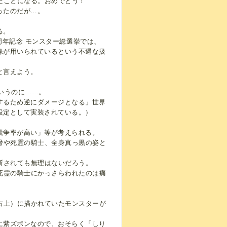
たことになる。おめでとう！
ったのだが…。
る。
0周年記念 モンスター総選挙では、
像が用いられているという不遇な扱
と言えよう。
いうのに……。
するため逆にダメージとなる」世界
設定として実装されている。）
競争率が高い」等が考えられる。
骨や死霊の騎士、全身真っ黒の姿と
。
断されても無理はないだろう。
死霊の騎士にかっさらわれたのは痛
右上）に描かれていたモンスターが
に紫ズボンなので、おそらく「しり