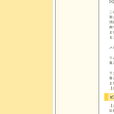
D
こ
加
消
倒
ま
る
メ
リ
落
ラ
落
ま
【
ビ
【
出