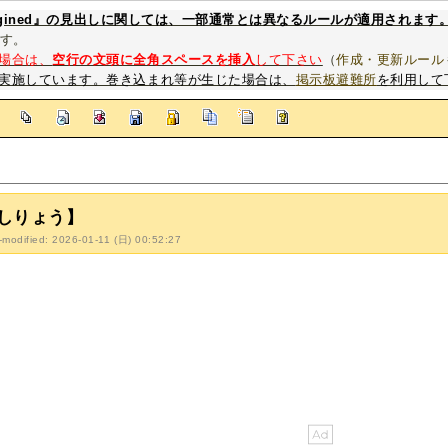
magined』の見出しに関しては、一部通常とは異なるルールが適用されます
す。
場合は、
空行の文頭に全角スペースを挿入
して下さい
（
作成・更新ルール
実施しています。巻き込まれ等が生じた場合は、
掲示板避難所
を利用して
]
しりょう】
-modified: 2026-01-11 (日) 00:52:27