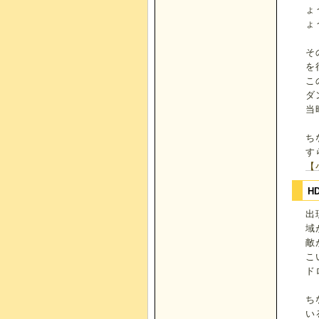
ょ
ょ
そ
を
こ
ダ
当
ち
す
【
H
出
域
敵
こ
ド
ち
い