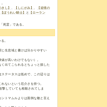
」。
のきし】
、
【しにがみ】
、
【追憶の
て
【ぼうれい騎士】
と
【ローラン
「死霊」である。
いる。
同じ生息域と書けば分かりやすい
験値が高いわけでもない）。
なく出てこられるとちょっと損した
はステータスは低めで、この辺りは
くれないという厄介さを持つ。
攻撃していても相殺されてしま
カントマムルよりは面倒な敵と言え