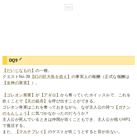
DQ9
【だいじなもの】
の一種。
クエストNo.39
【幻の巨大魚を追え】
の事実上の報酬（正式な報酬は
【女神の果実】
）。
【ゴレオン将軍】
が
【アギロ】
から奪っていたホイッスルで、これを
吹くことで
【天の箱舟】
を呼び出すことができる。
ゴレオン将軍はこれを奪っておきながら、なぜ主人公の持つ
【ガナン
のもんしょう】
に気づかなかったのだろうか？
主人公が死んでいるときは仲間が吹くこともでき、主人公が残りHP1
で復活する。
また、
【マルチプレイ】
のゲストが吹こうとすると音が出ない。