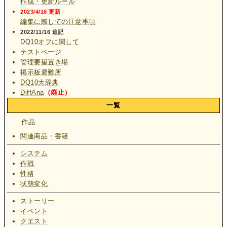
作成・更新ルール
2023/4/16 更新
編集に際しての注意事項
2022/11/16 追記
DQ10オフに関して
テストページ
管理要望置き場
掲示板避難所
DQ10大辞典
DiffAna
（廃止）
一覧
作品
関連商品・書籍
システム
作戦
性格
状態変化
ストーリー
イベント
クエスト