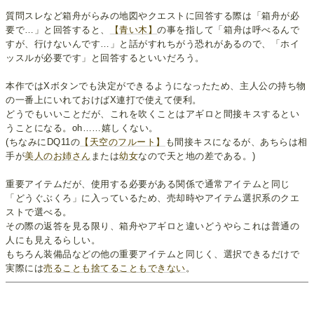
質問スレなど箱舟がらみの地図やクエストに回答する際は「箱舟が必
要で…」と回答すると、
【青い木】
の事を指して「箱舟は呼べるんで
すが、行けないんです…」と話がすれちがう恐れがあるので、「ホイ
ッスルが必要です」と回答するといいだろう。
本作ではXボタンでも決定ができるようになったため、主人公の持ち物
の一番上にいれておけばX連打で使えて便利。
どうでもいいことだが、これを吹くことはアギロと間接キスするとい
うことになる。oh……嬉しくない。
(ちなみにDQ11の
【天空のフルート】
も間接キスになるが、あちらは相
手が
美人のお姉さん
または
幼女
なので天と地の差である。)
重要アイテムだが、使用する必要がある関係で通常アイテムと同じ
「どうぐぶくろ」に入っているため、売却時やアイテム選択系のクエ
ストで選べる。
その際の返答を見る限り、箱舟やアギロと違いどうやらこれは普通の
人にも見えるらしい。
もちろん装備品などの他の重要アイテムと同じく、選択できるだけで
実際には
売ることも捨てることもできない
。