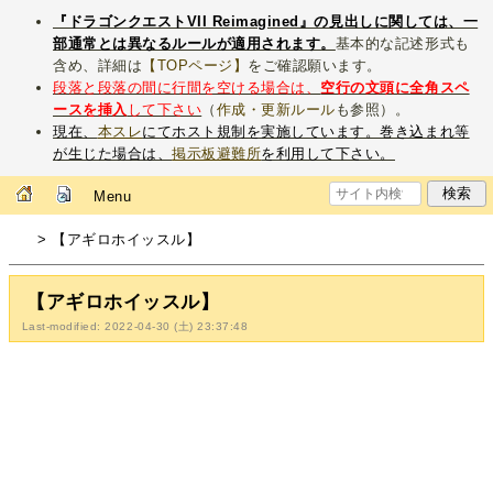
『ドラゴンクエストVII Reimagined』の見出しに関しては、一
部通常とは異なるルールが適用されます。
基本的な記述形式も
含め、詳細は
【TOPページ】
をご確認願います。
段落と段落の間に行間を空ける場合は、
空行の文頭に全角スペ
ースを挿入
して下さい
（
作成・更新ルール
も参照）。
現在、
本スレ
にてホスト規制を実施しています。巻き込まれ等
が生じた場合は、
掲示板避難所
を利用して下さい。
Menu
> 【アギロホイッスル】
【アギロホイッスル】
Last-modified: 2022-04-30 (土) 23:37:48