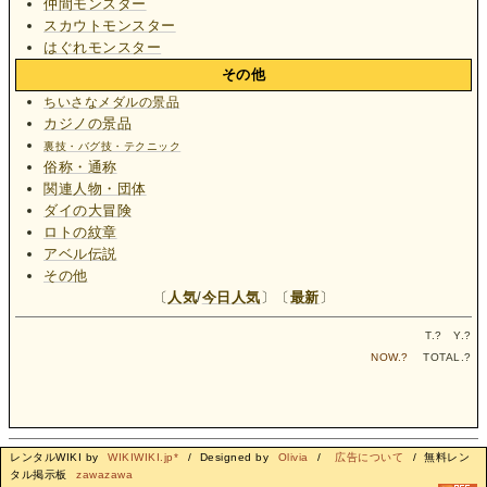
仲間モンスター
スカウトモンスター
はぐれモンスター
その他
ちいさなメダルの景品
カジノの景品
裏技・バグ技・テクニック
俗称・通称
関連人物・団体
ダイの大冒険
ロトの紋章
アベル伝説
その他
〔
人気
/
今日人気
〕〔
最新
〕
T.
?
Y.
?
NOW.
?
TOTAL.
?
レンタルWIKI by
WIKIWIKI.jp*
/ Designed by
Olivia
/
広告について
/ 無料レン
タル掲示板
zawazawa