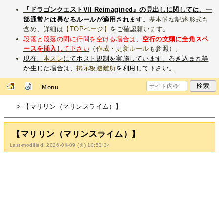
『ドラゴンクエストVII Reimagined』の見出しに関しては、一
部通常とは異なるルールが適用されます。
基本的な記述形式も
含め、詳細は
【TOPページ】
をご確認願います。
段落と段落の間に行間を空ける場合は、
空行の文頭に全角スペ
ースを挿入
して下さい
（
作成・更新ルール
も参照）。
現在、
本スレ
にてホスト規制を実施しています。巻き込まれ等
が生じた場合は、
掲示板避難所
を利用して下さい。
Menu
> 【マリリン（マリンスライム）】
【マリリン（マリンスライム）】
Last-modified: 2026-06-09 (火) 10:53:34