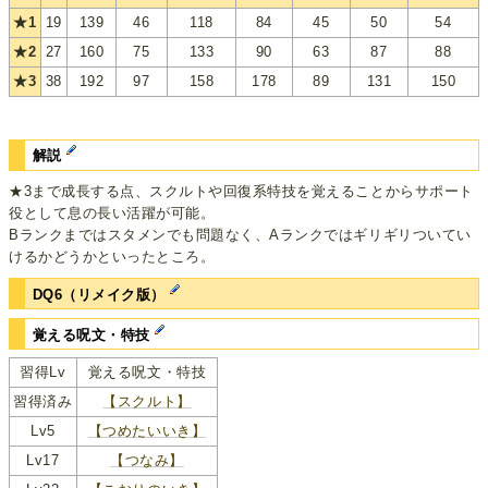
★1
19
139
46
118
84
45
50
54
★2
27
160
75
133
90
63
87
88
★3
38
192
97
158
178
89
131
150
解説
★3まで成長する点、スクルトや回復系特技を覚えることからサポート
役として息の長い活躍が可能。
Bランクまではスタメンでも問題なく、Aランクではギリギリついてい
けるかどうかといったところ。
DQ6（リメイク版）
覚える呪文・特技
習得Lv
覚える呪文・特技
習得済み
【スクルト】
Lv5
【つめたいいき】
Lv17
【つなみ】