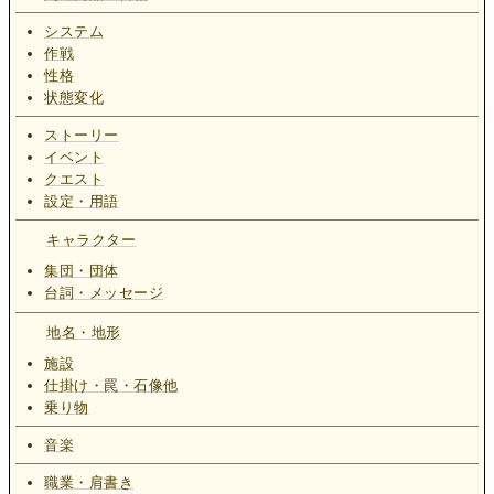
システム
作戦
性格
状態変化
ストーリー
イベント
クエスト
設定・用語
キャラクター
集団・団体
台詞・メッセージ
地名・地形
施設
仕掛け・罠・石像他
乗り物
音楽
職業・肩書き