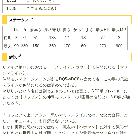
Lv22
【こおりのいき】
Lv35
【こごえるふぶき】
ステータス
Lv
力
素早さ
身の守り
賢さ
かっこよさ
最大HP
最大MP
初期
3
72
51
135
17
18
72
3
最大
99
280
150
350
170
60
270
600
解説
リメイク版DQ6における、
【スライムスカウト】
で仲間になる
【マリ
ンスライム】
。
仲間モンスターシステムがあるDQ5やDQ8を含めても、この手の貝殻
スライムが仲間になるのは初めてである。
マリリンという名前は割とふさわしいとは言え、SFC版プレイヤーに
とっては
【リップス】
の仲間モンスターの1匹目の名前という印象が強
いだろう。
「ほっといてよ。アタシ、悪いマリンスライムなの」な決め台詞。ま
た、「キュルルン」も口癖となっている。
しかし実際に悪いわけではなく、親友の
【ベホマン】
に対する気恥ず
かしさから世界中を逃げ回っており、そんな意気地のない自分に対す