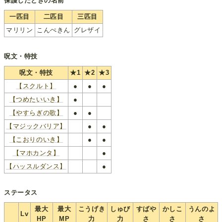
保護したときの名前
一匹目
二匹目
三匹目
マリリン
こんぺきん
グレザイ
呪文・特技
呪文・特技
★1
★2
★3
【スクルト】
●
●
●
【つめたいいき】
●
【やすらぎの歌】
●
●
【マジックバリア】
●
●
【こおりのいき】
●
●
【マホカンタ】
●
【ハッスルダンス】
●
ステータス
最大
最大
こうげき
しゅび
すばや
かしこ
うんのよ
Lv
HP
MP
力
力
さ
さ
さ