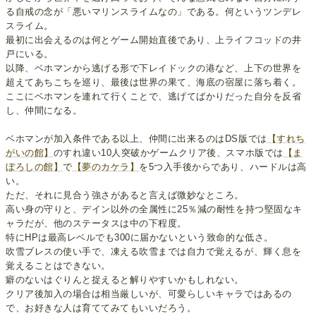
る自戒の念が「悪いマリンスライムなの」である。何というツンデレ
スライム。
最初に出会えるのは何とゲーム開始直後であり、上ライフコッドの井
戸にいる。
以降、ベホマンから逃げる形で下レイドックの港など、上下の世界を
超えてあちこちを巡り、最後は世界の果て、海底の宿屋に落ち着く。
ここにベホマンを連れて行くことで、逃げてばかりだった自分を反省
し、仲間になる。
ベホマンが加入条件である以上、仲間に出来るのはDS版では
【すれち
がいの館】
のすれ違い10人突破かゲームクリア後、スマホ版では
【ま
ぼろしの館】
で
【夢のカケラ】
を5つ入手後からであり、ハードルは高
い。
ただ、それに見合う強さがあると言えば微妙なところ。
高い身の守りと、デイン以外の全属性に25％減の耐性を持つ堅固なキ
ャラだが、他のステータスは中の下程度。
特にHPは最高レベルでも300に届かないという致命的な低さ。
吹雪ブレスの使い手で、凍える吹雪までは自力で覚えるが、輝く息を
覚えることはできない。
癖のないはぐりんと捉えると解りやすいかもしれない。
クリア後加入の場合は相当厳しいが、可愛らしいキャラではあるの
で、お好きな人は育ててみてもいいだろう。