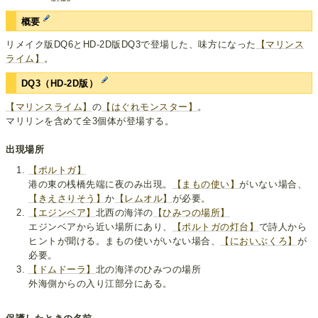
概要
リメイク版DQ6とHD-2D版DQ3で登場した、味方になった
【マリンス
ライム】
。
DQ3（HD-2D版）
【マリンスライム】
の
【はぐれモンスター】
。
マリリンを含めて全3個体が登場する。
出現場所
【ポルトガ】
港の東の桟橋先端に夜のみ出現。
【まもの使い】
がいない場合、
【きえさりそう】
か
【レムオル】
が必要。
【エジンベア】
北西の海洋の
【ひみつの場所】
エジンベアから近い場所にあり、
【ポルトガの灯台】
で詩人から
ヒントが聞ける。まもの使いがいない場合、
【においぶくろ】
が
必要。
【ドムドーラ】
北の海洋のひみつの場所
外海側からの入り江部分にある。