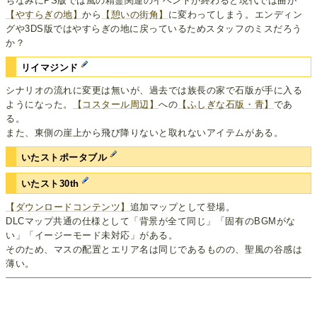
ちなみにPS版では風の精霊関連のイベントが終わると現代では曲が
【やすらぎの地】
から
【憩いの街角】
に変わってしまう。エンディン
グや3DS版ではやすらぎの地に戻っているためスタッフのミスだろう
か？
リイマジンド
シナリオの流れに変更は無いが、過去では族長の家で石版が手に入る
ようになった。
【コスタール周辺】
への
【ふしぎな石版・青】
であ
る。
また、東側の崖上から飛び降りないと取れないアイテムがある。
いたストポータブル
いたスト30th
【ダウンロードコンテンツ】
追加マップとして登場。
DLCマップ共通の仕様として「背景が全て同じ」「固有のBGMがな
い」「イージーモード未対応」がある。
そのため、マスの配置とエリア名は同じであるものの、聖風の谷感は
薄い。