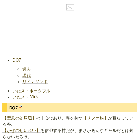
DQ7
過去
現代
リイマジンド
いたストポータブル
いたスト30th
DQ7
【聖風の谷周辺】
の中心であり、翼を持つ
【リファ族】
が暮らしてい
る谷。
【かぜのせいれい】
を信仰する村だが、まさかあんなギャルだとは知
らないだろう。