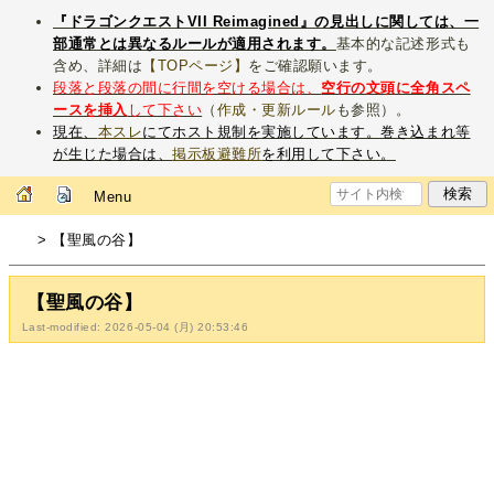
『ドラゴンクエストVII Reimagined』の見出しに関しては、一
部通常とは異なるルールが適用されます。
基本的な記述形式も
含め、詳細は
【TOPページ】
をご確認願います。
段落と段落の間に行間を空ける場合は、
空行の文頭に全角スペ
ースを挿入
して下さい
（
作成・更新ルール
も参照）。
現在、
本スレ
にてホスト規制を実施しています。巻き込まれ等
が生じた場合は、
掲示板避難所
を利用して下さい。
Menu
> 【聖風の谷】
【聖風の谷】
Last-modified: 2026-05-04 (月) 20:53:46