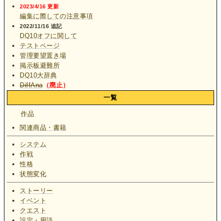
2023/4/16 更新
編集に際しての注意事項
2022/11/16 追記
DQ10オフに関して
テストページ
管理要望置き場
掲示板避難所
DQ10大辞典
DiffAna
（廃止）
一覧
作品
関連商品・書籍
システム
作戦
性格
状態変化
ストーリー
イベント
クエスト
設定・用語