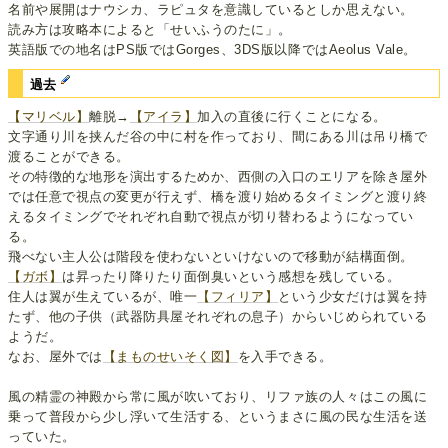
名前や展開はナウシカ、ラピュタを意識しているとしか思えない。
読み方は攻略本によると「せいふうのたに」。
英語版での地名はPS版ではGorges、3DS版以降ではAeolus Vale。
過去
【マリベル】
離脱→
【アイラ】
加入の直後に行くことになる。
文字通り川を挟んだ谷の中に村を作っており、間にある川は吊り橋で
渡ることができる。
その特徴的な地形を演出するためか、西側の入口のエリアを除き屋外
では任意で視点の変更が行えず、橋を渡り始めるタイミングと渡り終
えるタイミングでそれぞれ自動で視点が切り替わるようになってい
る。
飛べない主人公は階段を使わないといけないので移動が結構面倒。
【ガボ】
は昇ったり降りたり面倒臭いという感想を残している。
住人は翼が生えているが、唯一
【フィリア】
という少女だけは翼を持
たず、他の子供（武器防具屋それぞれの息子）からいじめられている
ようだ。
なお、屋外では
【まものせいそく図】
を入手できる。
風の精霊の神殿から常に風が吹いており、リファ族の人々はこの風に
乗って普段から少し浮いて生活する、というまさに風の民な生活を送
っていた。