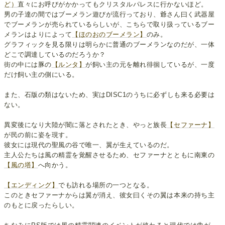
ど）
直々にお呼びがかかってもクリスタルパレスに行かないほど。
男の子達の間ではブーメラン遊びが流行っており、爺さん曰く武器屋
でブーメランが売られているらしいが、こちらで取り扱っているブー
メランはよりによって
【ほのおのブーメラン】
のみ。
グラフィックを見る限りは明らかに普通のブーメランなのだが、一体
どこで調達しているのだろうか？
街の中には豚の
【ルンタ】
が飼い主の元を離れ徘徊しているが、一度
だけ飼い主の側にいる。
また、石版の類はないため、実はDISC1のうちに必ずしも来る必要は
ない。
異変後になり大陸が闇に落とされたとき、やっと族長
【セファーナ】
が民の前に姿を現す。
彼女には現代の聖風の谷で唯一、翼が生えているのだ。
主人公たちは風の精霊を覚醒させるため、セファーナとともに南東の
【風の塔】
へ向かう。
【エンディング】
でも訪れる場所の一つとなる。
このときセファーナからは翼が消え、彼女曰くその翼は本来の持ち主
のもとに戻ったらしい。