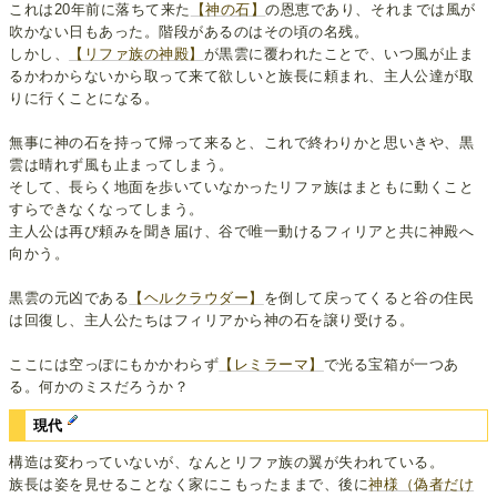
これは20年前に落ちて来た
【神の石】
の恩恵であり、それまでは風が
吹かない日もあった。階段があるのはその頃の名残。
しかし、
【リファ族の神殿】
が黒雲に覆われたことで、いつ風が止ま
るかわからないから取って来て欲しいと族長に頼まれ、主人公達が取
りに行くことになる。
無事に神の石を持って帰って来ると、これで終わりかと思いきや、黒
雲は晴れず風も止まってしまう。
そして、長らく地面を歩いていなかったリファ族はまともに動くこと
すらできなくなってしまう。
主人公は再び頼みを聞き届け、谷で唯一動けるフィリアと共に神殿へ
向かう。
黒雲の元凶である
【ヘルクラウダー】
を倒して戻ってくると谷の住民
は回復し、主人公たちはフィリアから神の石を譲り受ける。
ここには空っぽにもかかわらず
【レミラーマ】
で光る宝箱が一つあ
る。何かのミスだろうか？
現代
構造は変わっていないが、なんとリファ族の翼が失われている。
族長は姿を見せることなく家にこもったままで、後に
神様（偽者だけ