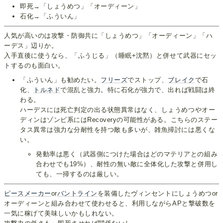
即死→「しょうめつ」「オーディーン」
石化→「ふういん」
人気が高いのは攻撃・防御共に「しょうめつ」「オーディーン」「ハ
ーデス」辺りか。
入手直後に使うなら、「ふうじる」（睡眠+沈黙）と併せて武器にセッ
トするのも面白い。
「ふういん」も勧めたい。
フリーズ
でストップ、
ブレイク
で石
化、
トルネド
で混乱と強力。特に石化が強力で、出れば戦闘は終
わる。
ハーデスには死亡判定の出る状態異常はなく、しょうめつやオー
ディンはゾンビ系にはRecoveryの可能性がある。こちらのステー
タス異常は強力な分耐性を持つ敵も多いが、雑魚掃討には悪くな
い。
発動率は悪く（武器側につけた場合はどのマテリアとの組み
合わせでも19%）、耐性の無い敵に全体化した攻撃と併用し
ても、一掃するのは厳しい。
ピースメーカー
or
バントライン
を装備したヴィンセントにしょうめつor
オーディーンと組み合わせて使わせると、利用しながらAPと撃破数を
一気に稼げて美味しいかもしれない。