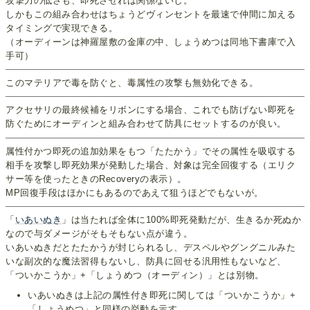
攻撃力の低さも、即死させれば関係ないし。
しかもこの組み合わせはちょうどヴィンセントを最速で仲間に加える
タイミングで実現できる。
（オーディーンは神羅屋敷の金庫の中、しょうめつは同地下書庫で入
手可）
このマテリアで毒を防ぐと、毒属性の攻撃も無効化できる。
アクセサリの最終候補をリボンにする場合、これでも防げない即死を
防ぐためにオーディンと組み合わせて防具にセットするのが良い。
属性付かつ即死の追加効果をもつ「たたかう」でその属性を吸収する
相手を攻撃し即死効果が発動した場合、対象は完全回復する（エリク
サー等を使ったときのRecoveryの表示）。
MP回復手段はほかにもあるのであえて狙うほどでもないが。
「
いあいぬき
」は当たれば全体に100%即死発動だが、生きるか死ぬか
なので与ダメージがそもそもない点が違う。
いあいぬきだとたたかうが封じられるし、デスペルやグングニルみた
いな副次的な魔法習得もないし、防具に回せる汎用性もないなど、
「ついかこうか」+「しょうめつ（オーディン）」とは別物。
いあいぬきは上記の属性付き即死に関しては「ついかこうか」+
「しょうめつ」と同様の挙動を示す。