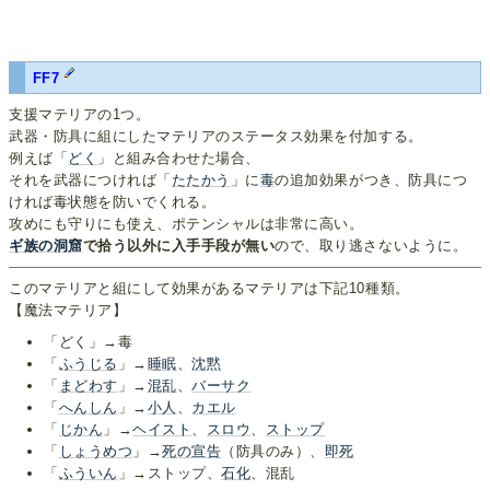
FF7
支援マテリアの1つ。
武器・防具に組にしたマテリアのステータス効果を付加する。
例えば「
どく
」と組み合わせた場合、
それを武器につければ「
たたかう
」に
毒
の追加効果がつき、防具につ
ければ毒状態を防いでくれる。
攻めにも守りにも使え、ポテンシャルは非常に高い。
ギ族の洞窟
で拾う以外に入手手段が無い
ので、取り逃さないように。
このマテリアと組にして効果があるマテリアは下記10種類。
【魔法マテリア】
「どく」→毒
「
ふうじる
」→
睡眠
、
沈黙
「
まどわす
」→
混乱
、
バーサク
「
へんしん
」→
小人
、
カエル
「
じかん
」→
ヘイスト
、
スロウ
、
ストップ
「
しょうめつ
」→
死の宣告
（防具のみ）、
即死
「
ふういん
」→ストップ、
石化
、混乱