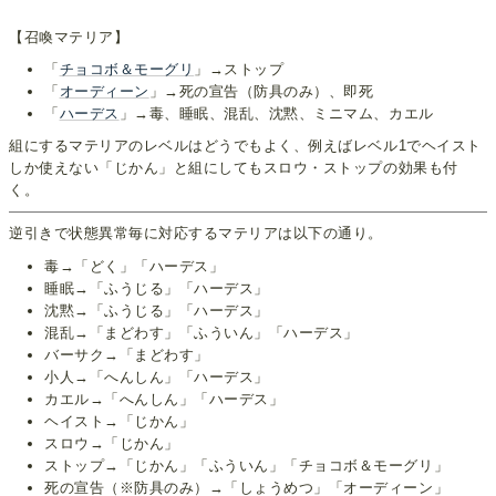
【召喚マテリア】
「
チョコボ＆モーグリ
」→ストップ
「
オーディーン
」→死の宣告（防具のみ）、即死
「
ハーデス
」→毒、睡眠、混乱、沈黙、ミニマム、カエル
組にするマテリアのレベルはどうでもよく、例えばレベル1でヘイスト
しか使えない「じかん」と組にしてもスロウ・ストップの効果も付
く。
逆引きで状態異常毎に対応するマテリアは以下の通り。
毒→「どく」「ハーデス」
睡眠→「ふうじる」「ハーデス」
沈黙→「ふうじる」「ハーデス」
混乱→「まどわす」「ふういん」「ハーデス」
バーサク→「まどわす」
小人→「へんしん」「ハーデス」
カエル→「へんしん」「ハーデス」
ヘイスト→「じかん」
スロウ→「じかん」
ストップ→「じかん」「ふういん」「チョコボ＆モーグリ」
死の宣告（※防具のみ）→「しょうめつ」「オーディーン」