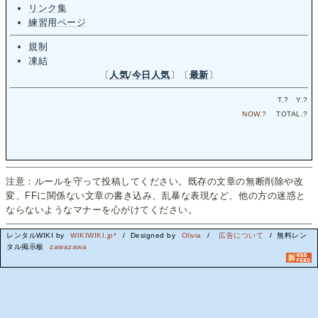
リンク集
練習用ページ
規制
凍結
〔
人気
/
今日人気
〕〔
最新
〕
T.
?
Y.
?
NOW.
?
TOTAL.
?
注意：ルールを守って投稿してください。既存の文章の無断削除や改
変、FFに関係ない文章の書き込み、乱暴な表現など、他の方の迷惑と
ならないようなマナーを心がけてください。
レンタルWIKI by
WIKIWIKI.jp*
/ Designed by
Olivia
/
広告について
/ 無料レン
タル掲示板
zawazawa