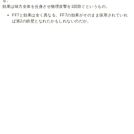
る。
効果は味方全体を
分身
させ物理攻撃を1回防ぐというもの。
FF7と効果は全く異なる。FF7の効果がそのまま採用されていれ
ば第2の鉄壁となれたかもしれないのだが。