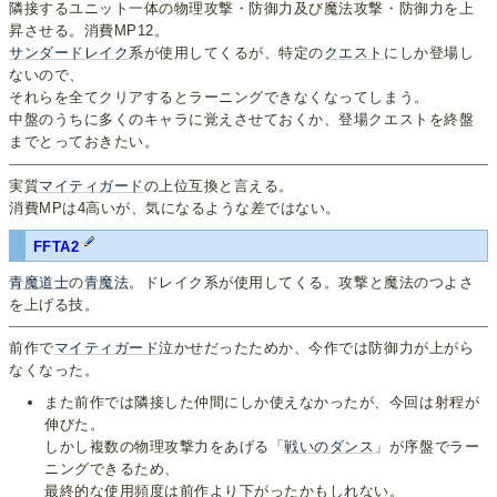
隣接するユニット一体の物理攻撃・防御力及び魔法攻撃・防御力を上
昇させる。消費MP12。
サンダードレイク
系が使用してくるが、特定の
クエスト
にしか登場し
ないので、
それらを全てクリアするとラーニングできなくなってしまう。
中盤のうちに多くのキャラに覚えさせておくか、登場クエストを終盤
までとっておきたい。
実質
マイティガード
の上位互換と言える。
消費MPは4高いが、気になるような差ではない。
FFTA2
青魔道士
の
青魔法
。ドレイク系が使用してくる。攻撃と魔法のつよさ
を上げる技。
前作で
マイティガード
泣かせだったためか、今作では防御力が上がら
なくなった。
また前作では隣接した仲間にしか使えなかったが、今回は射程が
伸びた。
しかし複数の物理攻撃力をあげる「
戦いのダンス
」が序盤でラー
ニングできるため、
最終的な使用頻度は前作より下がったかもしれない。