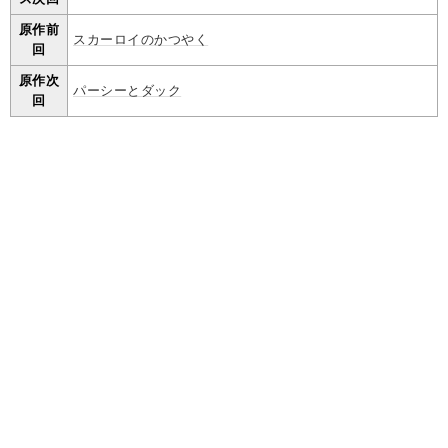
原作前
スカーロイのかつやく
回
原作次
パーシーとダック
回