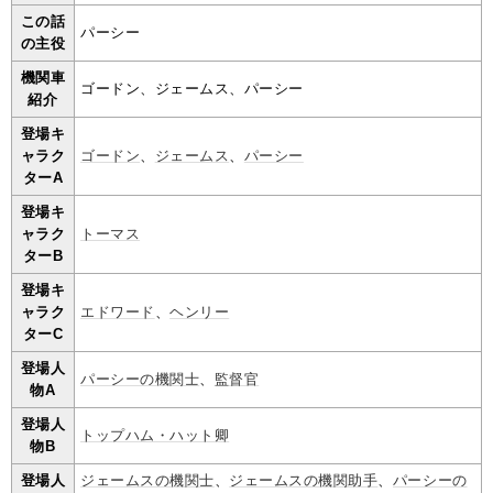
この話
パーシー
の主役
機関車
ゴードン、ジェームス、パーシー
紹介
登場キ
ャラク
ゴードン
、
ジェームス
、
パーシー
ターA
登場キ
ャラク
トーマス
ターB
登場キ
ャラク
エドワード
、
ヘンリー
ターC
登場人
パーシーの機関士
、
監督官
物A
登場人
トップハム・ハット卿
物B
登場人
ジェームスの機関士
、
ジェームスの機関助手
、
パーシーの