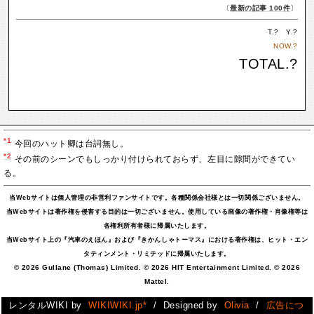
〔
最新の記事 100件
〕
T.
?
Y.
?
NOW.
?
TOTAL.
?
*1
今回のハット卿は台詞無し。
*2
その前のシーンでもしっかり付けられておらず、左目に隙間ができてい
る。
当Webサイトは個人管理の非営利ファンサイトです。各種関係会社様とは一切関係ございません。
当Webサイトは著作権を侵害する目的は一切ございません。使用している画像の著作権・肖像権等は
各権利所有者様に帰属いたします。
当Webサイト上の『汽車のえほん』および『きかんしゃトーマス』における著作権は、ヒット・エン
タティンメント・リミテッドに帰属いたします。
© 2026 Gullane (Thomas) Limited. © 2026 HIT Entertainment Limited. © 2026
Mattel.
レンタルWIKI by
WIKIWIKI.jp*
/ Designed by
Olivia
/
広告につ