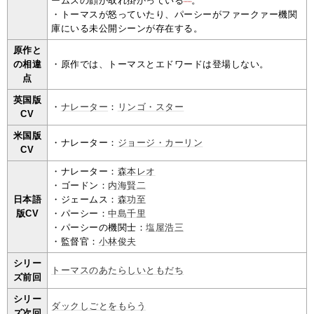
ームスの顔が取れ掛かっている
。
・トーマスが怒っていたり、パーシーがファークァー機関
庫にいる未公開シーンが存在する。
原作と
の相違
・原作では、トーマスとエドワードは登場しない。
点
英国版
・
ナレーター
：
リンゴ・スター
CV
米国版
・ナレーター：
ジョージ・カーリン
CV
・ナレーター：
森本レオ
・ゴードン：
内海賢二
日本語
・ジェームス：
森功至
版CV
・パーシー：
中島千里
・パーシーの機関士：
塩屋浩三
・監督官：
小林俊夫
シリー
トーマスのあたらしいともだち
ズ前回
シリー
ダックしごとをもらう
ズ次回