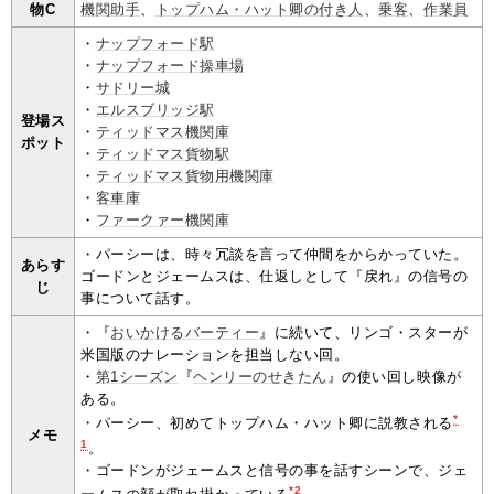
物C
機関助手
、
トップハム・ハット卿の付き人
、
乗客
、
作業員
・
ナップフォード駅
・
ナップフォード操車場
・
サドリー城
・
エルスブリッジ駅
登場ス
・
ティッドマス機関庫
ポット
・
ティッドマス貨物駅
・
ティッドマス貨物用機関庫
・
客車庫
・
ファークァー機関庫
・パーシーは、時々冗談を言って仲間をからかっていた。
あらす
ゴードンとジェームスは、仕返しとして『戻れ』の信号の
じ
事について話す。
・『
おいかけるバーティー
』に続いて、リンゴ・スターが
米国版のナレーションを担当しない回。
・
第1シーズン
『
ヘンリーのせきたん
』の使い回し映像が
ある。
*
・パーシー、初めてトップハム・ハット卿に説教される
メモ
1
。
・ゴードンがジェームスと信号の事を話すシーンで、ジェ
*2