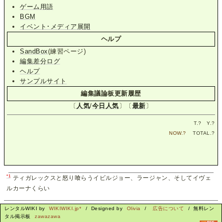
ゲーム用語
BGM
イベント･メディア展開
ヘルプ
SandBox
(練習ページ)
編集差分ログ
ヘルプ
サンプルサイト
編集議論板更新履歴
〔
人気
/
今日人気
〕〔
最新
〕
T.
?
Y.
?
NOW.
?
TOTAL.
?
*1
ティガレックスと怒り喰らうイビルジョー、ラージャン、そしてイヴェ
ルカーナくらい
レンタルWIKI by
WIKIWIKI.jp*
/ Designed by
Olivia
/
広告について
/ 無料レン
タル掲示板
zawazawa