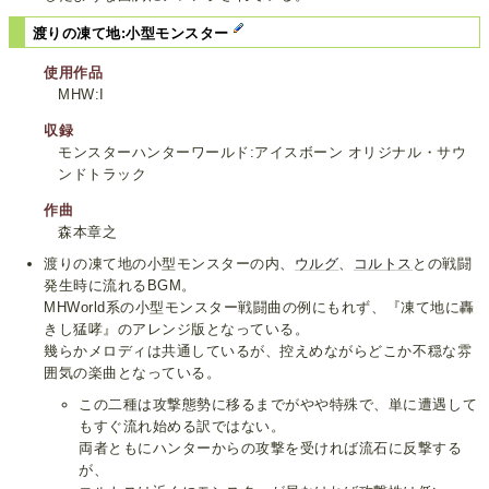
渡りの凍て地:小型モンスター
使用作品
MHW:I
収録
モンスターハンターワールド:アイスボーン オリジナル・サウ
ンドトラック
作曲
森本章之
渡りの凍て地の小型モンスターの内、
ウルグ
、
コルトス
との戦闘
発生時に流れるBGM。
MHWorld系の小型モンスター戦闘曲の例にもれず、『凍て地に轟
きし猛哮』のアレンジ版となっている。
幾らかメロディは共通しているが、控えめながらどこか不穏な雰
囲気の楽曲となっている。
この二種は攻撃態勢に移るまでがやや特殊で、単に遭遇して
もすぐ流れ始める訳ではない。
両者ともにハンターからの攻撃を受ければ流石に反撃する
が、