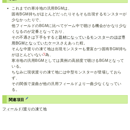
これまでの寒冷地の汎用BGMは、
固有BGM持ちがほとんどだったりそもそも出現するモンスターが
少なかったりで、
他フィールドのBGMに比べてゲーム中で聴ける機会がかなり少な
くなるのが定番となっており、
その不遇さは下手をすると
題材になっているモンスターのほぼ専
用BGMとなっていたケース
さえあった程。
そんな中渡りの凍て地は出現モンスターも豊富かつ固有BGM持ち
*1
がほとんどいない
為、
寒冷地の汎用BGMとしては異例の高頻度で聴けるBGMとなって
いる。
ちなみに現状渡りの凍て地には中型モンスターが登場しておら
ず、
その関係で楽曲が他の汎用フィールドより一曲少なくなってい
る。
関連項目
フィールド/渡りの凍て地