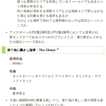
様々な環境のエリアを内包しているフィールドでもあるとい
う特色が存在する。
特に地熱が潜在する洞窟エリアなどは地表エリア群とはかな
り異なる印象を受ける場所もあるが、
そのような場所で流れても違和感がないのは流石といったと
ころか。
アイスボーンの
PV第1弾
及び
PV第2弾
においても使用され、
新モンスターである
バフバロ
や
ブラントドス
、
凍て刺すレイギエ
ナ
の紹介シーンで流れた。
凍て地に轟きし猛哮 : The Chase
使用作品
MHW:I
収録
モンスターハンターワールド:アイスボーン オリジナル・サウ
ンドトラック
作曲
森本章之
力強い戦闘BGMの要素を残しつつ、凍て地の美しい雪の情景を表
したような曲調にアレンジされている。