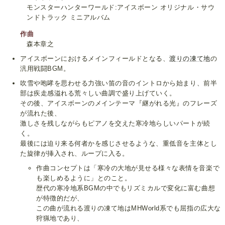
モンスターハンターワールド:アイスボーン オリジナル・サウ
ンドトラック ミニアルバム
作曲
森本章之
アイスボーンにおけるメインフィールドとなる、
渡りの凍て地
の
汎用戦闘BGM。
吹雪や咆哮を思わせる力強い笛の音のイントロから始まり、前半
部は疾走感溢れる荒々しい曲調で盛り上げていく。
その後、アイスボーンのメインテーマ『継がれる光』のフレーズ
が流れた後、
激しさを残しながらもピアノを交えた寒冷地らしいパートが続
く。
最後には迫り来る何者かを感じさせるような、重低音を主体とし
た旋律が挿入され、ループに入る。
作曲コンセプトは「寒冷の大地が見せる様々な表情を音楽で
も楽しめるように」とのこと。
歴代の寒冷地系BGMの中でもリズミカルで変化に富む曲想
が特徴的だが、
この曲が流れる渡りの凍て地はMHWorld系でも屈指の広大な
狩猟地であり、