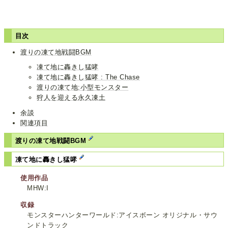
目次
渡りの凍て地戦闘BGM
凍て地に轟きし猛哮
凍て地に轟きし猛哮 : The Chase
渡りの凍て地:小型モンスター
狩人を迎える永久凍土
余談
関連項目
渡りの凍て地戦闘BGM
凍て地に轟きし猛哮
使用作品
MHW:I
収録
モンスターハンターワールド:アイスボーン オリジナル・サウ
ンドトラック