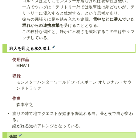
コルトスは近くにモンスターが居なければ攻撃性は低い。
一方でウルグは「テリトリー外では攻撃性は殆どないが、テ
リトリーに侵入すると敵対する」という思考があり、
彼らの縄張りに足を踏み入れた途端、
雪中などに潜んでいた
群れからの連携攻撃
を受けることとなる。
この狡猾な習性と、静かに不穏さを演出するこの曲は中々マ
ッチしている。
狩人を迎える永久凍土
使用作品
MHW:I
収録
モンスターハンターワールド:アイスボーン オリジナル・サウ
ンドトラック
作曲
森本章之
渡りの凍て地でクエストが始まる際流れる曲。昼と夜で曲が変わ
る。
継がれる光
のアレンジとなっている。
余談