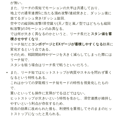
が無い。
また、リーチの長短でモーションの大半は共通しており、
地上での通常連携5に当たる溜め攻撃/連続突きと、ダッシュ後に
放てるダッシュ突き/ダッシュ旋回、
空中での縦回転攻撃/滞空蹴り(天ノ型と嵐ノ型ではどちらも縦回
転攻撃)の3モーションのみ異なる。
では何が大きく異なるのかというと、リーチ長だと
スタン値を蓄
積させやすくなり
、
リーチ短だと
コンボゲージとEXゲージが蓄積しやすくなる
効果に
変化するという点である。
そのため、戦闘開始時やゲージを大きく減らしてしまった際には
リーチ短で、
スタンを狙う場合はリーチ長で戦うといいだろう。
また、リーチ短ではヒットストップが肉質やスキルを問わず重く
なるという特性もある。
これはかつての穿龍棍リーチ短モードの特性を視覚化したもの
で、
重いといっても操作に支障がでるほどではない。
ヒットストップが大きいという特性を生かし、滞空連携が維持し
やすいという利点が存在するため、
現在の効果に改められた後も、利便性を重視してそのままのヒッ
トストップになったと見られる。