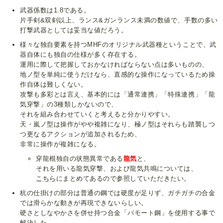
武器係数は1.8である。
片手剣&双剣以上、ランス&ガンランス未満の数値で、手数の多い
打撃武器としては妥当な値だろう。
様々な独自要素を持つMHFのオリジナル武器種ということで、武
器自体にも独自の仕様が多く存在する。
運用に際して把握しておかなければならない点は多いものの、
地ノ型を単純に使うだけなら、直感的な操作になっているため操
作自体は難しくない。
攻撃も多彩とは言え、基本的には「通常連携」「特殊連携」「龍
気穿撃」の3種類しかないので、
それを組み合わせていくと考えると分かりやすい。
天・嵐ノ型は操作がやや複雑になり、極ノ型はそれらも踏襲しつ
つ更なるアクションが追加されるため、
非常に操作が複雑になる。
穿龍棍独自の状態異常である
龍気
と、
それを用いる龍気穿撃、および龍気共鳴については、
こちら
にまとめてあるので参照していただきたい。
杭の仕掛けの部分は普通の鋼では硬度が足りず、ガチガチの合金
では滑らかな動きが再現できないらしい。
硬さとしなやかさを併せ持つ合金「バモート鋼」を使用する事で
解決した。