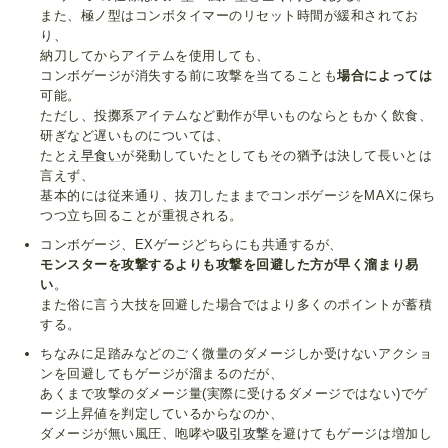
また、極ノ型はコンボタイマーのリセット時間が緩和されてお
り、
納刀してからアイテムを使用しても、
コンボゲージが消失する前に攻撃を当てることも
場合によっては
可能。
ただし、投擲系アイテムなど動作が早いものならともかく飲食、
研ぎなど遅いものについては、
たとえ
早食い
が発動していたとしてもその猶予は決して長いとは
言えず、
基本的には従来通り、抜刀したままでコンボゲージをMAXに保ち
つつ立ち回ることが重視される。
コンボゲージ、EXゲージどちらにも共通するが、
モンスターを攻撃するよりも攻撃を回避した方が早く溜まり易
い
。
また俗に言う大技を回避した場合ではより多くのポイントが蓄積
する。
ちなみに足踏みなどのごく微量のダメージしか受けないアクショ
ンを回避してもゲージが溜まるのだが、
あくまで攻撃のダメージ量(実際に受けるダメージではない)でゲ
ージ上昇値を判定しているからなのか、
ダメージが無い風圧、咆哮や
吸引攻撃
を避けてもゲージは増加し