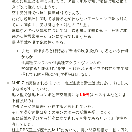
流石に風圧と咆哮に関しては、保護スキルが無い場合は無効化で
きず吹っ飛んでしまうが、
空中受け身で即座に復帰可能ではある。
ただし超風圧に関しては普段と変わらないモーションで吹っ飛ん
でいく関係上、受け身も不可能なので注意。
麻痺などの状態異常については、吹き飛ばず垂直落下した後に本
来の状態異常モーションになってしまうため、
長時間隙を晒す危険性がある。
また、被弾するとほぼ必ず普通の吹き飛びになるという仕様
からか、
辿異種フルフルや辿異種アクラ・ヴァシムの、
被弾すると即死判定を押し付けられるタイプの技に空中で被
弾しても吹っ飛ぶだけで即死はしない。
MHF-Zで調整されるまでは、地上連携と滞空連携にあまりにも大
きな差が生じていた。
地ノ型では地上コンボと滞空連携には
1.5倍
以上(スキルなどによ
る補強込み)
のダメージ効率差が存在すると言われていた。
そして滞空連携は多くのモンスターの反撃を受けにくく、
仮に反撃を受けても即座に立て直しが可能であるという利便性を
有していた。
机上DPS至上が廃れたMHFにおいて、長い間穿龍棍が一強・万能