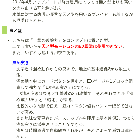
2018年4月アップデート以前は運用によっては極ノ型よりも高い
火力を出せる可能性があり、
攻撃に対する防護が優秀な天ノ型を用いるプレイヤーも若干なが
ら見受けられた。
嵐ノ型
こちらは「一撃の破壊力」をコンセプトに置いた型。
上でも書いたが
天ノ型モーションのEX回避は使用できない
。
また、いずれも地上専用技である。
溜め突き
文字通り溜め動作からの突きで、地上の基本連係2から派生可
能。
溜め動作中にガードボタンを押すと、EXゲージを1ブロック消
費して強力な「EX溜め突き」にできる。
EX溜め突きは突きと衝撃波の2hit攻撃で、それぞれスキル「溜
め威力UP」と「砲術」が乗る。
比較的小さな隙で使え、威力・スタン値もハンマーほどではな
いが高め。
また地味な変更点だが、ステップから即座に基本連係2、つまり
溜め突きに派生させることができる。
溜めは時間経過で自動解放されるが、それによって威力は減ら
ない。