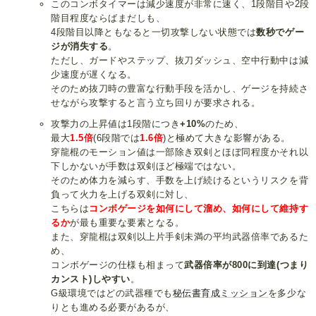
このコンボタイマーは減少速度が非常に速く、1段階目や2段
階目程度ならばまだしも、
4段階目以降ともなると一切攻撃しない状態では
数秒でゲー
ジが消失する
。
ただし、ガードやステップ、抜刀ダッシュ、空中行動中は減
少速度が遅くなる。
そのため抜刀時の豊富な行動手段を活かし、ゲージを持続さ
せながら攻撃すると言う立ち回りが要求される。
攻撃力の上昇値は1段階につき
+10%
のため、
最大
1.5倍
(6段階では
1.6倍
)と極めて大きな影響がある。
穿龍棍のモーション値は一部除き双剣とほぼ同程度かそれ以
下しかないが手数は双剣ほど極端ではない。
そのため体力を減らす、手数を上げ続けるというリスクを背
負って火力を上げる双剣に対し、
こちらは
コンボゲージを如何にして溜め、如何にして維持す
るか
が最も重要な要素となる。
また、穿龍棍は双剣以上片手剣未満の平均武器倍率であるた
め、
コンボゲージの仕様も相まって
武器倍率が800に到達(つまり
カンスト)しやすい
。
G級環境ではどの武器種でも
秘伝書育成ミッション
を多少な
りとも進める必要があるが、