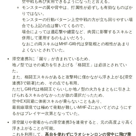
空中戦も再び実用できるようになったと言える。
モンスターの翼や背中は、打属性が必ずしも有効なものばか
りではない。
モンスターの行動パターン上空中戦の方が立ち回りやすい場
合でも上記の点は響いてくるので、
場合によっては
適応撃
や
纏雷
など、肉質に影響するスキルと
併用して運用するのもよいだろう。
なおこの両スキルはMHF-G時代は穿龍棍との相性があまり
よくないとされていた。
滞空連携3に「蹴り」が含まれているため、
地ノ型ではその威力を引き上げる「格闘王」は必須とされてい
た。
また、格闘王スキルがあると攻撃時に僅かながら浮き上がる(滞空
連携3で顕著)ため、その点でも有用。
ただしG時代は格闘王ぐらいしか地ノ型の火力をまともに引き上
げられるスキルがなかったが故の選択だったため、
空中EX回避に体術スキルが乗らないこともあり、
最前線環境では極めて発動が難しいMHF-Zにおいてどのようにす
るかはプレイヤー次第となっていた。
滞空蹴りや密着からの滞空連携3を連発すると、元の高度より高く
浮き上がることが可能。
これを利用して、
高台を使わずにラオシャンロンの背中に飛び乗