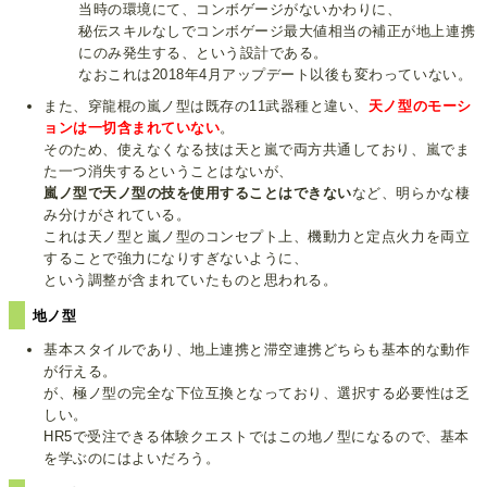
当時の環境にて、コンボゲージがないかわりに、
秘伝スキルなしでコンボゲージ最大値相当の補正が地上連携
にのみ発生する、という設計である。
なおこれは2018年4月アップデート以後も変わっていない。
また、穿龍棍の嵐ノ型は既存の11武器種と違い、
天ノ型のモーシ
ョンは一切含まれていない
。
そのため、使えなくなる技は天と嵐で両方共通しており、嵐でま
た一つ消失するということはないが、
嵐ノ型で天ノ型の技を使用することはできない
など、明らかな棲
み分けがされている。
これは天ノ型と嵐ノ型のコンセプト上、機動力と定点火力を両立
することで強力になりすぎないように、
という調整が含まれていたものと思われる。
地ノ型
基本スタイルであり、地上連携と滞空連携どちらも基本的な動作
が行える。
が、極ノ型の完全な下位互換となっており、選択する必要性は乏
しい。
HR5で受注できる体験クエストではこの地ノ型になるので、基本
を学ぶのにはよいだろう。