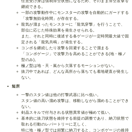
任意受け身は強制滞空状態になるため、そのまま滞空攻撃を
継続できる。
一部の攻撃動作中にモンスターの攻撃を自動的にガードする
「攻撃無効化時間」が存在する。
龍気が溜まったモンスターに「龍気穿撃」を行うことで、
部位に応じた特殊効果を発生させられる。
また、それと同時に後述する各ゲージが一定時間最大値で固
定される「龍気共鳴」が発生する。
コンボを継続したり攻撃を回避することで溜まる
「コンボゲージ」で攻撃力を高めることができる(地・極ノ
型のみ)。
極ノ型
は地・天・嵐から欠落するモーションがない。
抜刀中であれば、どんな高所から落ちても着地硬直が発生し
ない。
短所
一撃のスタン値は他の打撃武器に比べ低い。
スタン値の高い溜め攻撃は、移動しながら溜めることができ
ない。
剣晶スキルで付与される状態異常値が極めて低い。
基本的に抜刀状態を維持する前提の調整であり、納刀状態で
取れる行動のレパートリーに乏しく、
特に地・極ノ型では頻繁に納刀すると、コンボゲージの維持