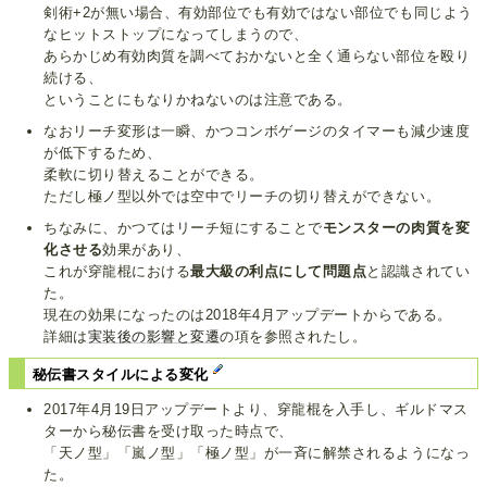
剣術+2が無い場合、有効部位でも有効ではない部位でも同じよう
なヒットストップになってしまうので、
あらかじめ有効肉質を調べておかないと全く通らない部位を殴り
続ける、
ということにもなりかねないのは注意である。
なおリーチ変形は一瞬、かつコンボゲージのタイマーも減少速度
が低下するため、
柔軟に切り替えることができる。
ただし極ノ型以外では空中でリーチの切り替えができない。
ちなみに、かつてはリーチ短にすることで
モンスターの肉質を変
化させる
効果があり、
これが穿龍棍における
最大級の利点にして問題点
と認識されてい
た。
現在の効果になったのは2018年4月アップデートからである。
詳細は
実装後の影響と変遷
の項を参照されたし。
秘伝書スタイルによる変化
2017年4月19日アップデートより、穿龍棍を入手し、ギルドマス
ターから秘伝書を受け取った時点で、
「天ノ型」「嵐ノ型」「極ノ型」が一斉に解禁されるようになっ
た。