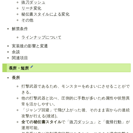
抜刀ダッシュ
リーチ変化
秘伝書スタイルによる変化
その他
解禁条件
ラインナップについて
実装後の影響と変遷
余談
関連項目
長所・短所
長所
打撃武器であるため、モンスターをめまいにさせることがで
きる。
他の打撃武器と比べ、圧倒的に手数が多いため属性や状態異
常を活かしやすい。
「ジャンプ回避」で飛び上がった後、そのまま宙からの連続
攻撃が行える(後述)。
全ての秘伝書スタイル
で「
抜刀ダッシュ
」と「
復帰行動
」が
運用可能。