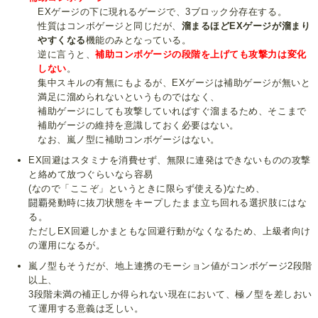
EXゲージの下に現れるゲージで、3ブロック分存在する。
性質はコンボゲージと同じだが、
溜まるほどEXゲージが溜まり
やすくなる
機能のみとなっている。
逆に言うと、
補助コンボゲージの段階を上げても攻撃力は変化
しない
。
集中スキルの有無にもよるが、EXゲージは補助ゲージが無いと
満足に溜められないというものではなく、
補助ゲージにしても攻撃していればすぐ溜まるため、そこまで
補助ゲージの維持を意識しておく必要はない。
なお、嵐ノ型に補助コンボゲージはない。
EX回避はスタミナを消費せず、無限に連発はできないものの攻撃
と絡めて放つぐらいなら容易
(なので「ここぞ」というときに限らず使える)なため、
闘覇
発動時に抜刀状態をキープしたまま立ち回れる選択肢にはな
る。
ただしEX回避しかまともな回避行動がなくなるため、上級者向け
の運用になるが。
嵐ノ型もそうだが、地上連携のモーション値がコンボゲージ2段階
以上、
3段階未満の補正しか得られない現在において、極ノ型を差しおい
て運用する意義は乏しい。