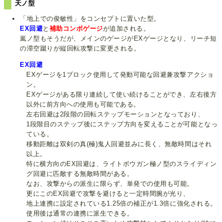
天ノ型
「地上での俊敏性」をコンセプトに置いた型。
EX回避
と
補助コンボゲージ
が追加される。
嵐ノ型もそうだが、メインのゲージがEXゲージとなり、リーチ短
の滞空蹴りが縦回転攻撃に変更される。
EX回避
EXゲージを1ブロック使用して発動可能な回避兼攻撃アクショ
ン。
EXゲージがある限り連続して使い続けることができ、左右後方
以外に前方向への使用も可能である。
左右回避は2段階の回転ステップモーションとなっており、
1段階目のステップ後にステップ方向を変えることが可能となっ
ている。
移動距離は双剣の真(極)鬼人回避並みに長く、無敵時間はそれ
以上。
特に横方向のEX回避は、ライトボウガン極ノ型のスライディン
グ回避に匹敵する無敵時間がある。
なお、攻撃からの派生に限らず、単発での使用も可能。
更にこのEX回避で攻撃を避けると一定時間腕が光り、
地上連携に設定されている1.25倍の補正が1.3倍に強化される。
使用後は通常の連携に派生できる。