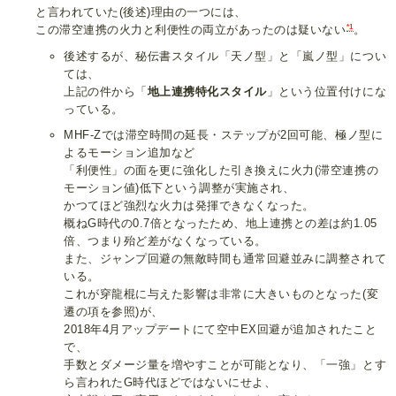
と言われていた(後述)理由の一つには、
*1
この滞空連携の火力と利便性の両立があったのは疑いない
。
後述するが、秘伝書スタイル「天ノ型」と「嵐ノ型」につい
ては、
上記の件から「
地上連携特化スタイル
」という位置付けにな
っている。
MHF-Zでは滞空時間の延長・ステップが2回可能、極ノ型に
よるモーション追加など
「利便性」の面を更に強化した引き換えに火力(滞空連携の
モーション値)低下という調整が実施され、
かつてほど強烈な火力は発揮できなくなった。
概ねG時代の0.7倍となったため、地上連携との差は約1.05
倍、つまり殆ど差がなくなっている。
また、ジャンプ回避の無敵時間も通常回避並みに調整されて
いる。
これが穿龍棍に与えた影響は非常に大きいものとなった(変
遷の項を参照)が、
2018年4月アップデートにて空中EX回避が追加されたこと
で、
手数とダメージ量を増やすことが可能となり、「一強」とす
ら言われたG時代ほどではないにせよ、