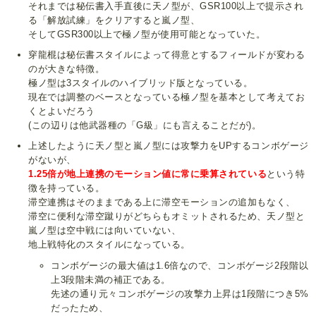
それまでは秘伝書入手直後に天ノ型が、GSR100以上で提示され
る「解放試練」をクリアすると嵐ノ型、
そしてGSR300以上で極ノ型が使用可能となっていた。
穿龍棍は秘伝書スタイルによって得意とするフィールドが変わる
のが大きな特徴。
極ノ型は3スタイルのハイブリッド版となっている。
現在では調整のベースとなっている極ノ型を基本として考えてお
くとよいだろう
(この辺りは他武器種の「G級」にも言えることだが)。
上述したように天ノ型と嵐ノ型には攻撃力をUPするコンボゲージ
がないが、
1.25倍が地上連携のモーション値に常に乗算されている
という特
徴を持っている。
滞空連携はそのままである上に滞空モーションの追加もなく、
滞空に便利な滞空蹴りがどちらもオミットされるため、天ノ型と
嵐ノ型は空中戦には向いていない、
地上戦特化のスタイルになっている。
コンボゲージの最大値は1.6倍なので、コンボゲージ2段階以
上3段階未満の補正である。
先述の通り元々コンボゲージの攻撃力上昇は1段階につき5%
だったため、