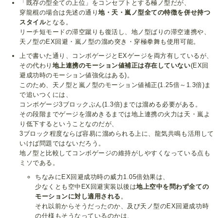
「既存の型全ての上位」をコンセプトとする極ノ型だが、
穿龍棍の場合は先述の通り
地・天・嵐ノ型全ての特徴を併せ持つ
スタイル
となる。
リーチ短モードの滞空蹴りも復活し、地ノ型ばりの滞空連携や、
天ノ型のEX回避・嵐ノ型の溜め突き・穿極拳舞も使用可能。
上で書いた通り、コンボゲージとEXゲージを両方有しているが、
その代わり
地上連携のモーション値補正は存在していない
(EX回
避成功時のモーション値強化はある)。
このため、天ノ型と嵐ノ型のモーション値補正(1.25倍～1.3倍)ま
で追いつくには、
コンボゲージ3ブロックぶん(1.3倍)までは溜める必要がある。
その段階までゲージを溜めきるまでは地上連携の火力は天・嵐よ
り低下するということなのだが、
3ブロック程度ならば容易に溜められる上に、龍気共鳴も活用して
いけば問題ではないだろう。
地ノ型と比較してコンボゲージの維持がしやすくなっている点も
ミソである。
ちなみにEX回避成功時の威力1.05倍効果は、
少なくとも空中EX回避実装以後は
地上空中を問わず全ての
モーションに対し適用される
。
それ以前からそうだったのか、及び天ノ型のEX回避成功時
の仕様もそうなっているのかは、