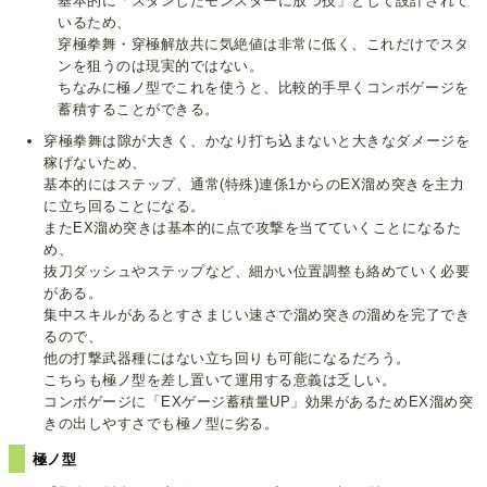
基本的に「スタンしたモンスターに放つ技」として設計されて
いるため、
穿極拳舞・穿極解放共に気絶値は非常に低く、これだけでスタ
ンを狙うのは現実的ではない。
ちなみに極ノ型でこれを使うと、比較的手早くコンボゲージを
蓄積することができる。
穿極拳舞は隙が大きく、かなり打ち込まないと大きなダメージを
稼げないため、
基本的にはステップ、通常(特殊)連係1からのEX溜め突きを主力
に立ち回ることになる。
またEX溜め突きは基本的に点で攻撃を当てていくことになるた
め、
抜刀ダッシュやステップなど、細かい位置調整も絡めていく必要
がある。
集中スキルがあるとすさまじい速さで溜め突きの溜めを完了でき
るので、
他の打撃武器種にはない立ち回りも可能になるだろう。
こちらも極ノ型を差し置いて運用する意義は乏しい。
コンボゲージに「EXゲージ蓄積量UP」効果があるためEX溜め突
きの出しやすさでも極ノ型に劣る。
極ノ型