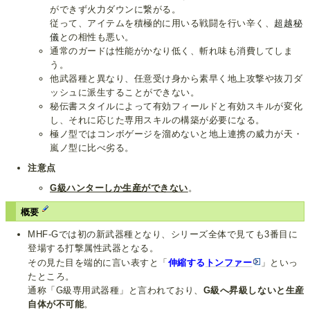
ができず火力ダウンに繋がる。
従って、アイテムを積極的に用いる戦闘を行い辛く、
超越秘
儀
との相性も悪い。
通常のガードは性能がかなり低く、斬れ味も消費してしま
う。
他武器種と異なり、任意受け身から素早く地上攻撃や抜刀ダ
ッシュに派生することができない。
秘伝書スタイルによって有効フィールドと有効スキルが変化
し、それに応じた専用スキルの構築が必要になる。
極ノ型ではコンボゲージを溜めないと地上連携の威力が天・
嵐ノ型に比べ劣る。
注意点
G級ハンターしか生産ができない
。
概要
MHF-Gでは初の新武器種となり、シリーズ全体で見ても3番目に
登場する打撃属性武器となる。
その見た目を端的に言い表すと「
伸縮する
トンファー
」といっ
たところ。
通称「G級専用武器種」と言われており、
G級へ昇級しないと生産
自体が不可能
。