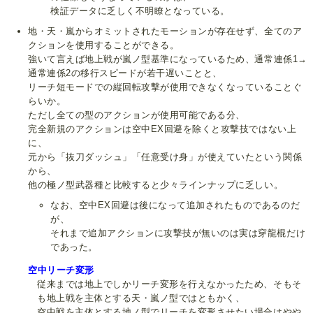
検証データに乏しく不明瞭となっている。
地・天・嵐からオミットされたモーションが存在せず、全てのア
クションを使用することができる。
強いて言えば地上戦が嵐ノ型基準になっているため、通常連係1→
通常連係2の移行スピードが若干遅いことと、
リーチ短モードでの縦回転攻撃が使用できなくなっていることぐ
らいか。
ただし全ての型のアクションが使用可能である分、
完全新規のアクションは空中EX回避を除くと攻撃技ではない上
に、
元から「抜刀ダッシュ」「任意受け身」が使えていたという関係
から、
他の極ノ型武器種と比較すると少々ラインナップに乏しい。
なお、空中EX回避は後になって追加されたものであるのだ
が、
それまで追加アクションに攻撃技が無いのは実は穿龍棍だけ
であった。
空中リーチ変形
従来までは地上でしかリーチ変形を行えなかったため、そもそ
も地上戦を主体とする天・嵐ノ型ではともかく、
空中戦を主体とする地ノ型でリーチを変形させたい場合はやや