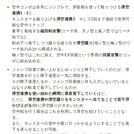
空中コンボは非常にシンプルで、穿龍棍を使って殴りつける
滞空
連携1・2
と、
モンスターを蹴り上げる
滞空連携3
、そして2回まで連続で使用可
能な空中ステップ、
素早く着地する
縦回転攻撃
(リーチ長、天ノ型と嵐ノ型ではリーチ
短でも)、
斜め下へ落下しつつ蹴りを繰り出す
滞空蹴り
(地ノ型と極ノ型のリ
ーチ短のみ)から構成される。
極ノ型ではこれに加え、空中EX回避という専用の
回避攻撃
がコン
ボに組み込める。
ジャンプ回避で舞い上がるとゆっくりと降下していくのだが、滞
空連携を行うと降下速度が一気に増加する。
その降下速度たるや、ジャンプ回避後に何も入力しないでいると
山なりの軌道で落下していくものが、
滞空連携を使い始めた瞬間に垂直落下していく
ほど。
ただし、
滞空連携や滞空蹴りをモンスターへ当てることで若干浮
かび上がる
(特に滞空蹴りが大きい)ため、
空中戦を行う場合はこれを利用して滞空を続けていくこととな
る。
また、モンスターの背中や翼に引っかかるようにすることでも落
下を遅らせることが可能。