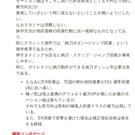
モーション値はそこそこ高いため攻撃技としてもそれなり(特に
横方向)だが、
連発していざという時に使えないということが無いようにした
い。
なおスタミナは消費しない。
操作方法が他武器種の回避行動に比べ複雑なものとなってお
り、
特にクラシック操作では「納刀ボタン+ジャンプ回避」という
操作体系であるため、
押すタイミングを誤ると納刀・ステップ・ジャンプ回避が暴発
しやすい。
特に、ダイレクトに納刀動作ができる抜刀ダッシュ中は要注意
である。
ちなみにEX回避は、
巧流
の斬れ味回復量が10と通常回避
(4)に比べ多い。
極ノ型は地上連携のデフォルト威力UPが無いため素のモ
ーション値は落ちているが、
それでも前方向は双剣の極鬼人回避クラスの威力は残して
いる。
また、EX回避で攻撃を避けた場合は補正強化自体は発生
する模様。
補助コンボゲージ