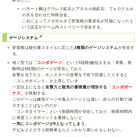
バモート鋼はグラレス鉱石とアタルカ純鉱石、フォロクルル
の爪を合わせた特殊合金。
これによってメゼポルタで穿龍棍の量産化が可能になったと
いう設定がゲーム内ストーリーで存在する。
ゲージシステム
穿龍棍は秘伝書スタイルに応じた
2種類のゲージシステム
が存在す
る。
地ノ型では「
コンボゲージ
」という5段階(
秘伝スキル
「穿凰」発
動時は6段階)のゲージが存在しており、
攻撃を当てたり、モンスターの攻撃を寸前で回避したりすると
「コンボポイント」が上昇していき
一定以上になると
攻撃力と龍気の蓄積量が増加する
「
コンボボー
ナス
」が発動する。
このゲージは練気ゲージや鬼人ゲージとは違い、自らの行動で減
少することはないのだが、
「コンボタイマー」という制限時間が存在しており、制限時間内
に再度コンボポイントを蓄積しないと
一気にコンボゲージが0となってしまう
。
デビルメイクライ
経験者ならとっかかり易いかもしれない。