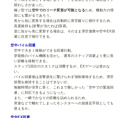
煩わしさがあった。
極ノ型では
空中でのリーチ変形が可能となる
ため、機動力の増
加にも繋がるであろう。
長から短に変形する場合は自動的に滑空蹴りに移行するため、
高度維持も(攻撃が当たれば)容易。
逆に短から長に変形する場合は、そのまま滞空連携や空中EX回
避に任意で移行できる。
空中パイル回避
空中で大きく移動ができる回避行動。
穿龍棍のパイル機構を活かし、通常のステップ回避より更に長
い距離を移動できる。
ステップ1回分のスタミナは消費するが、EXゲージは使わな
い。
パイル回避後は攻撃派生に繋げられず強制着地するため、滞空
状態を維持することはできないが、
無敵時間が非常に長く、これまで難しかった「空中での緊急回
避」に対応できるようになった。
また、一瞬でかなりの距離を詰められるため、
突進などで離れてしまったモンスターへの急接近手段としても
使えるか。
空中EX回避