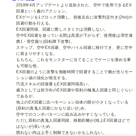
2018年4月アップデートより追加された、空中で使用できるEX
回避という趣のアクション。
EXゲージを1ブロック消費し、前後左右に攻撃判定付き(2hit)の
回避行動を行える。
EX回避同様、回避に際しスタミナは消費しない。
空中EX回避を放っている間は高度が下がらず、使用後は滞空連
携1・滑空蹴り(回転降下攻撃)、
ステップ、空中EX回避、空中パイル回避に移行でき、更に空中
に留まりやすくなる。
もちろん、これをモンスターに当てることでゲージを溜める事
も可能な他、
EX回避のように攻撃を無敵時間で回避することで腕が光りモー
ション値の強化が発生する。
巧流スキルの回復量もEX回避同様高い。
威力としては前方向のEX回避や双剣の極鬼人回避と同じぐらい
であるが、
地上のEX回避に比べモーション自体の隙が小さくなっている
(双剣の真鬼人回避にかなり近い)ため、
空中でのコンボパターンに組み込みやすくなっている。
ただし双剣の真鬼人回避同様、移動距離が(地上EX回避ほどで
はないが)長いため、
慣れない内は上手く制御できないかもしれない。