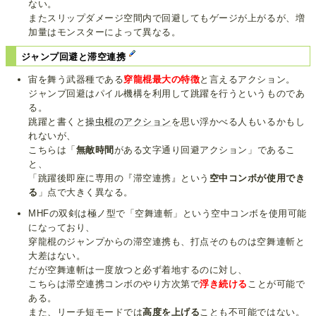
ない。
またスリップダメージ空間内で回避してもゲージが上がるが、増
加量はモンスターによって異なる。
ジャンプ回避と滞空連携
宙を舞う武器種である
穿龍棍最大の特徴
と言えるアクション。
ジャンプ回避はパイル機構を利用して跳躍を行うというものであ
る。
跳躍と書くと
操虫棍のアクション
を思い浮かべる人もいるかもし
れないが、
こちらは「
無敵時間
がある文字通り回避アクション」であるこ
と、
「跳躍後即座に専用の『滞空連携』という
空中コンボが使用でき
る
」点で大きく異なる。
MHFの双剣は極ノ型で「空舞連斬」という空中コンボを使用可能
になっており、
穿龍棍のジャンプからの滞空連携も、打点そのものは空舞連斬と
大差はない。
だが空舞連斬は一度放つと必ず着地するのに対し、
こちらは滞空連携コンボのやり方次第で
浮き続ける
ことが可能で
ある。
また、リーチ短モードでは
高度を上げる
ことも不可能ではない。