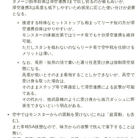
ダメージ効率自体は滞空連携3まで出し切るのが最も高いが、
滞空連携3は高度も低下しやすいため状況に応じた使い分けが必要
となる。
後述する特殊なヒットストップも相まってリーチ短の方が滞
空連携自体はやりやすいが、
モンスターの体躯次第ではリーチ長でも十分滞空連携を維持
可能。
ただしスタンを狙わないのならリーチ長で空中戦を仕掛ける
メリットは薄い。
なお、長所・短所の項で書いた通り任意受け身は強制滞空状
態になる。
高度が低いとそのまま着地することしかできないが、高空で
受け身を取った場合は、
そのままステップ等で再接近して滞空連携による反撃が可能
である。
その代わり、他武器種のように受け身から抜刀ダッシュに即
派生できないという弱点がある。
空中ではモンスターからの震動を受けない(これは「超震動」も含
む)。
また常時SA状態なので、味方からの攻撃で怯んで落下することは
無い。