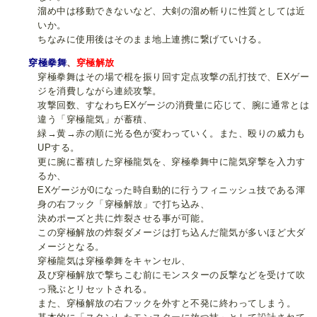
溜め中は移動できないなど、大剣の溜め斬りに性質としては近
いか。
ちなみに使用後はそのまま地上連携に繋げていける。
穿極拳舞
、
穿極解放
穿極拳舞はその場で棍を振り回す定点攻撃の乱打技で、EXゲー
ジを消費しながら連続攻撃。
攻撃回数、すなわちEXゲージの消費量に応じて、腕に通常とは
違う「穿極龍気」が蓄積、
緑→黄→赤の順に光る色が変わっていく。また、殴りの威力も
UPする。
更に腕に蓄積した穿極龍気を、穿極拳舞中に龍気穿撃を入力す
るか、
EXゲージが0になった時自動的に行うフィニッシュ技である渾
身の右フック「穿極解放」で打ち込み、
決めポーズと共に炸裂させる事が可能。
この穿極解放の炸裂ダメージは打ち込んだ龍気が多いほど大ダ
メージとなる。
穿極龍気は穿極拳舞をキャンセル、
及び穿極解放で撃ちこむ前にモンスターの反撃などを受けて吹
っ飛ぶとリセットされる。
また、穿極解放の右フックを外すと不発に終わってしまう。