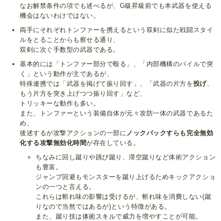
なお解禁条件の項でも述べるが、G級昇級前でも本武器を使える
機会はないわけではない。
両手にそれぞれトンファーを携えるという双剣に似た戦闘スタイ
ルをとることからも察せる通り、
双剣に次ぐ手数型の武器である。
基本的には「トンファー部分で殴る」、「内部機構のパイルで突
く」という動作が主であるが、
特殊連携では「武器を掲げて振り回す」、「武器の片方を
投げ
、
もう片方を突き上げつつ振り回す」など、
トリッキーな動作も多い。
また、トンファーという装備自体が元々攻防一体の武器であるた
め、
後述するが攻撃アクションの一部に
ノックバックすらも完全無効
化する攻撃無効化時間
が存在している。
ちなみに回し蹴りや跳び蹴り、滞空蹴りなど体術アクション
も豊富。
ジャンプ回避もモンスターを蹴り上げるためキックアクショ
ンの一つと言える。
これらは斬れ味の影響は受けるが、斬れ味を消費しない(蹴
りなので当然ではあるが)という特徴がある。
また、蹴り技は
体術スキル
で威力を増やすことが可能。