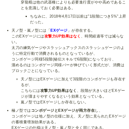
穿龍棍は他の武器種によりも必要進行度がやや高めであるこ
とを意識しておく必要はある。
ちなみに、2018年4月17日以前は"1段階につき5%"上昇
だった。
天ノ型・嵐ノ型には「
EXゲージ
」が存在する。
このEXゲージには
攻撃力UP効果はなく
、時間経過等では減らな
い。
太刀の練気ゲージやスラッシュアックスのスラッシュゲージのよ
うに特定行動で消費されるものとなっているが、
コンボゲージ同様5段階(秘伝スキルで6段階)になっており、
溜めるのはコンボゲージ同様バーが伸びていく形式だが、消費は
ブロックごとになっている。
天ノ型にはEXゲージに加えて3段階のコンボゲージも存在す
るが、
こちらには
攻撃力UP効果はなく
、段階が大きいほどEXゲー
ジが溜まりやすくなるという効果となっている。
嵐ノ型ではEXゲージしか存在しない。
極ノ型では
コンボゲージとEXゲージが両方存在
し、
コンボゲージは地ノ型の仕様に加え、天ノ型に見られたEXゲージ
の蓄積量増加効果がある。
EXゲージの仕様は天ノ型・嵐ノ型と全く同じである。