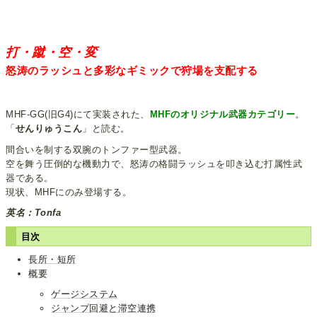
打・蹴・空・変
怒涛のラッシュと多彩なギミックで狩場を支配する
MHF-GG(旧G4)にて実装された、
MHFのオリジナル武器カテゴリー
。
「
せんりゅうこん
」と読む。
間合いを制する双腕のトンファー型武器。
空を舞う圧倒的な機動力で、怒涛の格闘ラッシュを叩き込む打属性武
器である。
現状、MHFにのみ登場する。
英名：Tonfa
目次
長所・短所
概要
ゲージシステム
ジャンプ回避と滞空連携