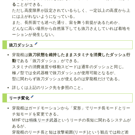
る
ことができる。
ただし高度限界が設定されているらしく、一定以上の高度から上
には上がれないようになっている。
また、長所面でも述べた通り、宙を舞う前提があるためか、
どんなに高い場所から自然落下しても抜刀さえしていれば着地モ
ーションが発生しない。
抜刀ダッシュ
穿龍棍は
抜刀状態を維持したままスタミナを消費したダッシュ行
動
である「抜刀ダッシュ」ができる。
スタミナの消費速度や移動スピードは通常のダッシュと同じ。
極ノ型では全武器種で抜刀ダッシュが使用可能となるが、
型に関わらず抜刀ダッシュが使えるのは穿龍棍だけである。
詳しくは上記のリンク先を参照のこと。
リーチ変化
穿龍棍はガードモーションから「変形」でリーチ長モードとリー
チ短モードを変更できる。
MHFでは
特殊リーチ武器
というリーチの長短に関わるシステムが
あるが、
穿龍棍のリーチ長と短は攻撃範囲(リーチ)という観点では殆ど差