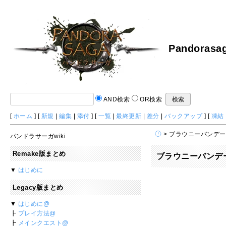
Pandorasag
AND検索
OR検索
[
ホーム
] [
新規
|
編集
|
添付
] [
一覧
|
最終更新
|
差分
|
バックアップ
] [
凍結
> ブラウニーバンデ
パンドラサーガwiki
Remake版まとめ
ブラウニーバンデ
▼
はじめに
Legacy版まとめ
▼
はじめに@
┣
プレイ方法@
┣
メインクエスト@