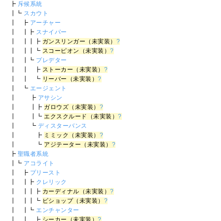
┣
斥候系統
┃┗
スカウト
┃ ┣
アーチャー
┃ ┃┣
スナイパー
┃ ┃┃┣
ガンスリンガー（未実装）
?
┃ ┃┃┗
スコーピオン（未実装）
?
┃ ┃┗
プレデター
┃ ┃ ┣
ストーカー（未実装）
?
┃ ┃ ┗
リーバー（未実装）
?
┃ ┗
エージェント
┃ ┣
アサシン
┃ ┃┣
ガロウズ（未実装）
?
┃ ┃┗
エクスクルード（未実装）
?
┃ ┗
ディスターバンス
┃ ┣
ミミック（未実装）
?
┃ ┗
アジテーター（未実装）
?
┣
聖職者系統
┃┗
アコライト
┃ ┣
プリースト
┃ ┃┣
クレリック
┃ ┃┃┣
カーディナル（未実装）
?
┃ ┃┃┗
ビショップ（未実装）
?
┃ ┃┗
エンチャンター
┃ ┃ ┣
シーカー（未実装）
?