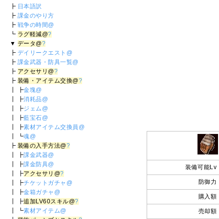
┣
日本語訳
┣
課金のやり方
┣
戦争の時間@
┗
ラグ軽減@
?
▼
データ@
?
┣
デイリークエスト@
┣
課金武器・防具一覧@
┣
アクセサリ@
?
┣
装備・アイテム交換@
?
┃ ┣
金塊@
┃ ┣
消耗品@
┃ ┣
ジェム@
┃ ┣
藍宝石@
┃ ┣
素材アイテム交換員@
┃ ┗
魂@
┣
装備の入手方法@
?
┃ ┣
課金武器@
┃ ┣
課金防具@
装備可能Lv
┃ ┣
アクセサリ@
?
防御力
┃ ┣
チケットガチャ@
┃ ┣
金箱ガチャ@
購入額
┃ ┣
追加LV60スキル@
?
┃ ┗
素材アイテム@
売却額