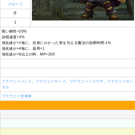
グローブ
手
1
呪い耐性+20%
詠唱速度+3%
強化値が+1毎に、自身にかかった害を与える魔法の効果時間-1%
強化値が+4毎に、器用+1
強化値が+6以上の時、MP+200
ブラウニーバンド
、
ブラウニーケープ
、
ブラウニートラウザ
、
ブラウニーサン
ダル
ブラウニー交換券