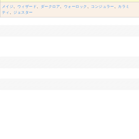
メイジ
、
ウィザード
、
ダークロア
、
ウォーロック
、
コンジュラー
、
カラミ
ティ
、
ジェスター