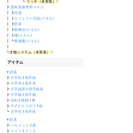
┃ ┗
リッチ（未実装）
?
┣
固有装備専用スキル
┃ ┣
武器
┃ ┣
エフェクト武器(スキル)
┃ ┣
防具
┃ ┣
装飾品(スキル)
┃ ┣
魂(スキル)
┃ ┗
奥義書(スキル)
┃
┗
才能システム（未実装）
?
アイテム
▼武器
┣
片手剣
/
両手剣
┣
片手斧
/
両手斧
┣
片手鈍器
/
両手鈍器
┣
片手槍
/
両手槍
┣
短剣
/
格闘
/
拳
┣
弓
/
クロスボウ
/
銃
┗
片手杖
/
両手杖
▼防具
┣
ヘルメット
/
盾
┣
トーソ
/
クィス