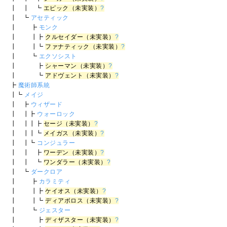
┃ ┃ ┗
エピック（未実装）
?
┃ ┗
アセティック
┃ ┣
モンク
┃ ┃┣
クルセイダー（未実装）
?
┃ ┃┗
ファナティック（未実装）
?
┃ ┗
エクソシスト
┃ ┣
シャーマン（未実装）
?
┃ ┗
アドヴェント（未実装）
?
┣
魔術師系統
┃┗
メイジ
┃ ┣
ウィザード
┃ ┃┣
ウォーロック
┃ ┃┃┣
セージ（未実装）
?
┃ ┃┃┗
メイガス（未実装）
?
┃ ┃┗
コンジュラー
┃ ┃ ┣
ワーデン（未実装）
?
┃ ┃ ┗
ワンダラー（未実装）
?
┃ ┗
ダークロア
┃ ┣
カラミティ
┃ ┃┣
ケイオス（未実装）
?
┃ ┃┗
ディアボロス（未実装）
?
┃ ┗
ジェスター
┃ ┣
ディザスター（未実装）
?