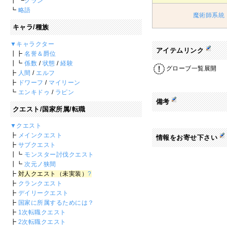
┃ ┗
クラン
┗
略語
魔術師系統
キャラ/種族
▼キャラクター
アイテムリンク
┃┣
名誉＆爵位
┃┗
係数
/
状態
/
経験
グローブ一覧展開
┣
人間
/
エルフ
┣
ドワーフ
/
マイリーン
┗
エンキドゥ
/
ラピン
備考
クエスト/国家所属/転職
▼クエスト
┣
メインクエスト
情報をお寄せ下さい
┣
サブクエスト
┃┗
モンスター討伐クエスト
┃┗
次元ノ狭間
┣
対人クエスト（未実装）
?
┣
クランクエスト
┣
デイリークエスト
┣
国家に所属するためには？
┣
1次転職クエスト
┣
2次転職クエスト