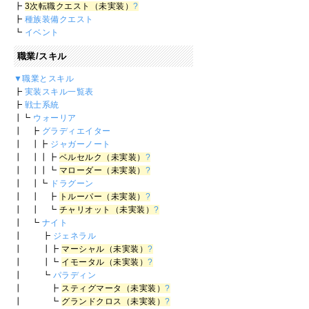
┣
3次転職クエスト（未実装）
?
┣
種族装備クエスト
┗
イベント
職業/スキル
▼職業とスキル
┣
実装スキル一覧表
┣
戦士系統
┃┗
ウォーリア
┃ ┣
グラディエイター
┃ ┃┣
ジャガーノート
┃ ┃┃┣
ベルセルク（未実装）
?
┃ ┃┃┗
マローダー（未実装）
?
┃ ┃┗
ドラグーン
┃ ┃ ┣
トルーパー（未実装）
?
┃ ┃ ┗
チャリオット（未実装）
?
┃ ┗
ナイト
┃ ┣
ジェネラル
┃ ┃┣
マーシャル（未実装）
?
┃ ┃┗
イモータル（未実装）
?
┃ ┗
パラディン
┃ ┣
スティグマータ（未実装）
?
┃ ┗
グランドクロス（未実装）
?