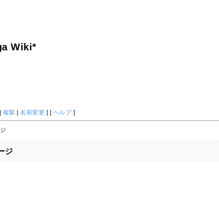
a Wiki*
|
複製
|
名前変更
] [
ヘルプ
]
ージ
ージ