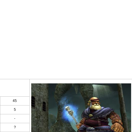
45
5
-
?