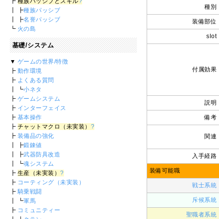
┣
種族パッシブとスキル
?
種別
┃ ┣
種族パッシブ
┃ ┣
名誉パッシブ
装備部位
┗
火の島
slot
基礎/システム
▼
ゲームの世界/特徴
付属効果
┣
動作環境
┣
よくある質問
┃ ┗
小ネタ
┣
ゲームシステム
説明
┣
インターフェイス
┣
基本操作
備考
┣
チャットマクロ（未実装）
?
┣
装備品の強化
関連
┃ ┣
鍛錬値
┃ ┣
武器防具改造
入手経路
┃ ┗
魂システム
装備可能職
┣
生産（未実装）
?
┣
コーティング（未実装）
戦士系統
┣
騎乗戦闘
斥候系統
┃ ┗
軍馬
┣
コミュニティー
聖職者系統