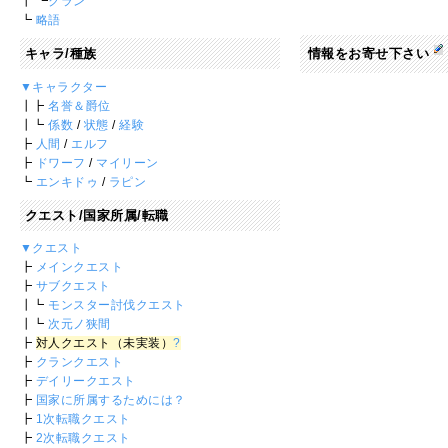
┃ ┗
クラン
┗
略語
キャラ/種族
情報をお寄せ下さい
▼キャラクター
┃┣
名誉＆爵位
┃┗
係数
/
状態
/
経験
┣
人間
/
エルフ
┣
ドワーフ
/
マイリーン
┗
エンキドゥ
/
ラピン
クエスト/国家所属/転職
▼クエスト
┣
メインクエスト
┣
サブクエスト
┃┗
モンスター討伐クエスト
┃┗
次元ノ狭間
┣
対人クエスト（未実装）
?
┣
クランクエスト
┣
デイリークエスト
┣
国家に所属するためには？
┣
1次転職クエスト
┣
2次転職クエスト