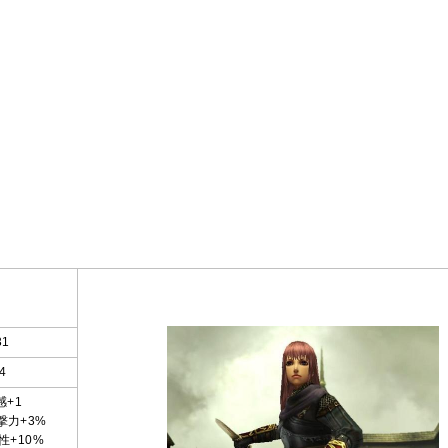
31
4
感+1
撃力+3%
性+10%