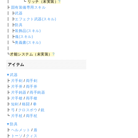
┃ ┗
リッチ（未実装）
?
┣
固有装備専用スキル
┃ ┣
武器
┃ ┣
エフェクト武器(スキル)
┃ ┣
防具
┃ ┣
装飾品(スキル)
┃ ┣
魂(スキル)
┃ ┗
奥義書(スキル)
┃
┗
才能システム（未実装）
?
アイテム
▼武器
┣
片手剣
/
両手剣
┣
片手斧
/
両手斧
┣
片手鈍器
/
両手鈍器
┣
片手槍
/
両手槍
┣
短剣
/
格闘
/
拳
┣
弓
/
クロスボウ
/
銃
┗
片手杖
/
両手杖
▼防具
┣
ヘルメット
/
盾
┣
トーソ
/
クィス