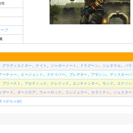
ot1
ローブ
腕
、
グラディエイター
、
ナイト
、
ジャガーノート
、
ドラグーン
、
ジェネラル
、
パラ
アーチャー
、
エージェント
、
スナイパー
、
プレデター
、
アサシン
、
ディスターバ
、
プリースト
、
アセティック
、
クレリック
、
エンチャンター
、
モンク
、
エクソシ
ィザード
、
ダークロア
、
ウォーロック
、
コンジュラー
、
カラミティ
、
ジェスター
ボゥがちゃ
[e]