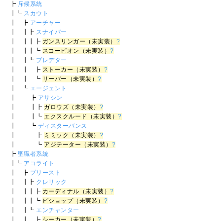
┣
斥候系統
┃┗
スカウト
┃ ┣
アーチャー
┃ ┃┣
スナイパー
┃ ┃┃┣
ガンスリンガー（未実装）
?
┃ ┃┃┗
スコーピオン（未実装）
?
┃ ┃┗
プレデター
┃ ┃ ┣
ストーカー（未実装）
?
┃ ┃ ┗
リーバー（未実装）
?
┃ ┗
エージェント
┃ ┣
アサシン
┃ ┃┣
ガロウズ（未実装）
?
┃ ┃┗
エクスクルード（未実装）
?
┃ ┗
ディスターバンス
┃ ┣
ミミック（未実装）
?
┃ ┗
アジテーター（未実装）
?
┣
聖職者系統
┃┗
アコライト
┃ ┣
プリースト
┃ ┃┣
クレリック
┃ ┃┃┣
カーディナル（未実装）
?
┃ ┃┃┗
ビショップ（未実装）
?
┃ ┃┗
エンチャンター
┃ ┃ ┣
シーカー（未実装）
?