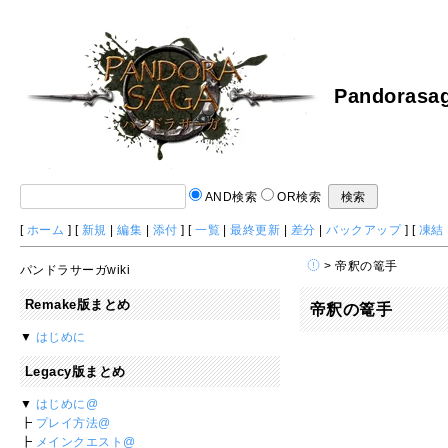
Pandorasag
AND検索
OR検索
[
ホーム
] [
新規
|
編集
|
添付
] [
一覧
|
最終更新
|
差分
|
バックアップ
] [
凍結
> 帝釈の篭手
パンドラサーガwiki
Remake版まとめ
帝釈の篭手
▼
はじめに
Legacy版まとめ
▼
はじめに@
┣
プレイ方法@
┣
メインクエスト@