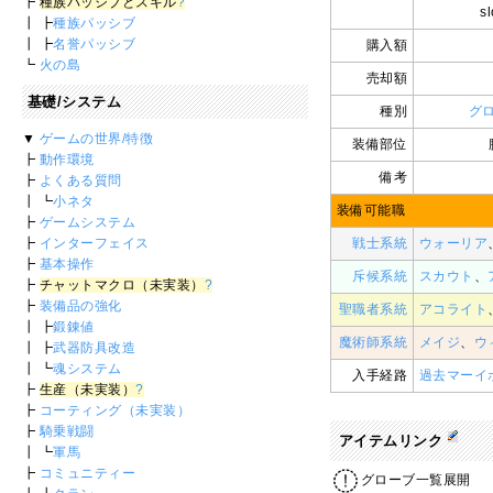
┣
種族パッシブとスキル
?
sl
┃ ┣
種族パッシブ
┃ ┣
名誉パッシブ
購入額
┗
火の島
売却額
基礎/システム
種別
グ
▼
ゲームの世界/特徴
装備部位
┣
動作環境
備考
┣
よくある質問
┃ ┗
小ネタ
装備可能職
┣
ゲームシステム
┣
インターフェイス
戦士系統
ウォーリア
┣
基本操作
斥候系統
スカウト
、
┣
チャットマクロ（未実装）
?
┣
装備品の強化
聖職者系統
アコライト
┃ ┣
鍛錬値
魔術師系統
メイジ
、
ウ
┃ ┣
武器防具改造
┃ ┗
魂システム
入手経路
過去マーイ
┣
生産（未実装）
?
┣
コーティング（未実装）
┣
騎乗戦闘
アイテムリンク
┃ ┗
軍馬
┣
コミュニティー
グローブ一覧展開