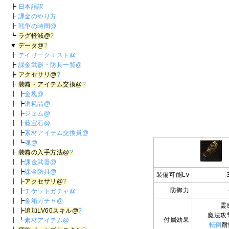
┣
日本語訳
┣
課金のやり方
┣
戦争の時間@
┗
ラグ軽減@
?
▼
データ@
?
┣
デイリークエスト@
┣
課金武器・防具一覧@
┣
アクセサリ@
?
┣
装備・アイテム交換@
?
┃ ┣
金塊@
┃ ┣
消耗品@
┃ ┣
ジェム@
┃ ┣
藍宝石@
┃ ┣
素材アイテム交換員@
┃ ┗
魂@
┣
装備の入手方法@
?
┃ ┣
課金武器@
┃ ┣
課金防具@
装備可能Lv
┃ ┣
アクセサリ@
?
防御力
┃ ┣
チケットガチャ@
┃ ┣
金箱ガチャ@
霊
┃ ┣
追加LV60スキル@
?
魔法攻
付属効果
┃ ┗
素材アイテム@
転倒
耐