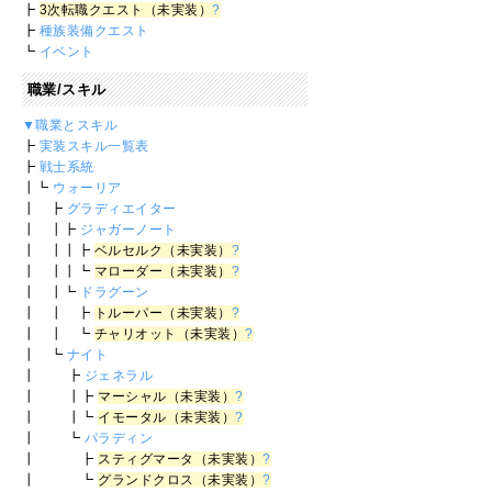
┣
3次転職クエスト（未実装）
?
┣
種族装備クエスト
┗
イベント
職業/スキル
▼職業とスキル
┣
実装スキル一覧表
┣
戦士系統
┃┗
ウォーリア
┃ ┣
グラディエイター
┃ ┃┣
ジャガーノート
┃ ┃┃┣
ベルセルク（未実装）
?
┃ ┃┃┗
マローダー（未実装）
?
┃ ┃┗
ドラグーン
┃ ┃ ┣
トルーパー（未実装）
?
┃ ┃ ┗
チャリオット（未実装）
?
┃ ┗
ナイト
┃ ┣
ジェネラル
┃ ┃┣
マーシャル（未実装）
?
┃ ┃┗
イモータル（未実装）
?
┃ ┗
パラディン
┃ ┣
スティグマータ（未実装）
?
┃ ┗
グランドクロス（未実装）
?