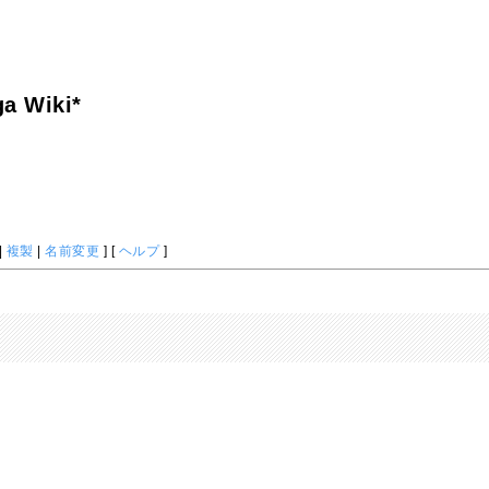
a Wiki*
|
複製
|
名前変更
] [
ヘルプ
]