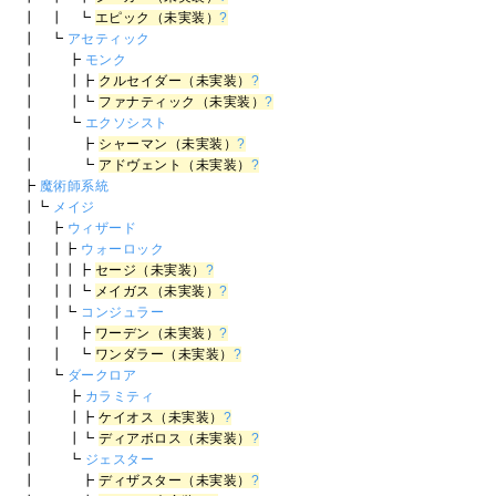
┃ ┃ ┗
エピック（未実装）
?
┃ ┗
アセティック
┃ ┣
モンク
┃ ┃┣
クルセイダー（未実装）
?
┃ ┃┗
ファナティック（未実装）
?
┃ ┗
エクソシスト
┃ ┣
シャーマン（未実装）
?
┃ ┗
アドヴェント（未実装）
?
┣
魔術師系統
┃┗
メイジ
┃ ┣
ウィザード
┃ ┃┣
ウォーロック
┃ ┃┃┣
セージ（未実装）
?
┃ ┃┃┗
メイガス（未実装）
?
┃ ┃┗
コンジュラー
┃ ┃ ┣
ワーデン（未実装）
?
┃ ┃ ┗
ワンダラー（未実装）
?
┃ ┗
ダークロア
┃ ┣
カラミティ
┃ ┃┣
ケイオス（未実装）
?
┃ ┃┗
ディアボロス（未実装）
?
┃ ┗
ジェスター
┃ ┣
ディザスター（未実装）
?