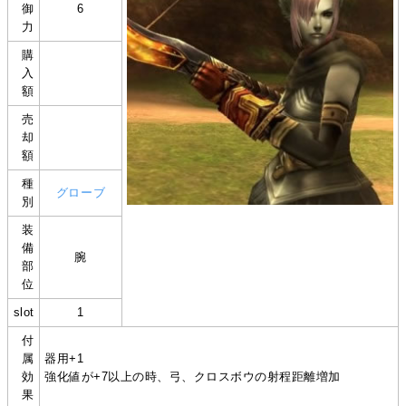
御
6
力
購
入
額
売
却
額
種
グローブ
別
装
備
腕
部
位
slot
1
付
属
器用+1
効
強化値が+7以上の時、弓、クロスボウの射程距離増加
果