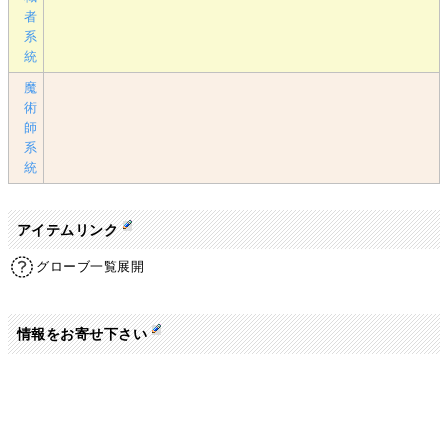
者
系
統
魔
術
師
系
統
アイテムリンク
グローブ一覧展開
情報をお寄せ下さい