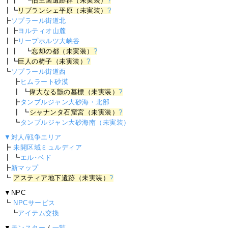
┃┃ ┗
旧王国遺跡群（未実装）
?
┃┗
リブランシェ平原（未実装）
?
┣
ソプラール街道北
┃┣
ヨルティオ山麓
┃┣
リープホルツ大峡谷
┃┃ ┗
忘却の都（未実装）
?
┃┗
巨人の椅子（未実装）
?
┗
ソプラール街道西
┣
ヒムラート砂漠
┃ ┗
偉大なる獣の墓標（未実装）
?
┣
タンブルジャン大砂海・北部
┃ ┗
シャナンタ石窟宮（未実装）
?
┗
タンブルジャン大砂海南（未実装）
▼対人/戦争エリア
┣
未開区域ミュルディア
┃ ┗
エル･ベド
┣
新マップ
┗
アスティア地下遺跡（未実装）
?
▼NPC
┗
NPCサービス
┗
アイテム交換
▼
モンスター
/
一覧