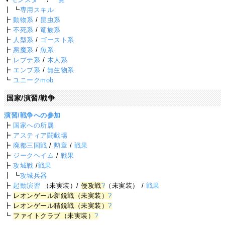
┃ ┗
専用スキル
┣
動物系
/
昆虫系
┣
不死系
/
竜族系
┣
人型系
/
ゴースト系
┣
悪魔系
/
魚系
┣
レプテ系
/
木人系
┣
エンブ系
/
無生物系
┗
ユニークmob
国家/演習/戦争
演習/戦争への参加
┣
国家への所属
┣
アスティア闘戯場
┣
廃都三国戦
/
勲章
/
戦果
┣
ジークヘイム
/
戦果
┣
攻城戦
/
戦果
┃ ┗
攻城兵器
┣
起動演習
（未実装）/
侵攻戦
?
（未実装） /
戦果
┣
レオンゲール新鋭戦（未実装）
?
┣
レオンゲール精鋭戦（未実装）
?
┗
ファイトクラブ（未実装）
?