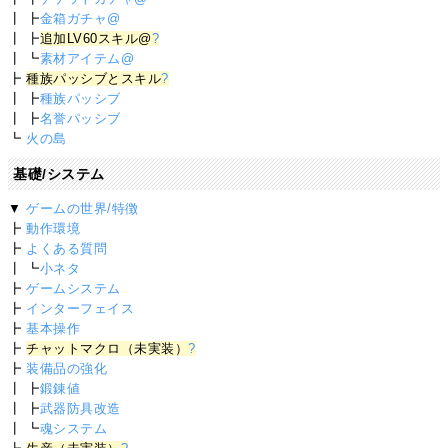
┃ ┣
金箱ガチャ@
┃ ┣
追加LV60スキル@
?
┃ ┗
素材アイテム@
┣
種族パッシブとスキル
?
┃ ┣
種族パッシブ
┃ ┣
名誉パッシブ
┗
火の島
基礎/システム
▼
ゲームの世界/特徴
┣
動作環境
┣
よくある質問
┃ ┗
小ネタ
┣
ゲームシステム
┣
インターフェイス
┣
基本操作
┣
チャットマクロ（未実装）
?
┣
装備品の強化
┃ ┣
鍛錬値
┃ ┣
武器防具改造
┃ ┗
魂システム