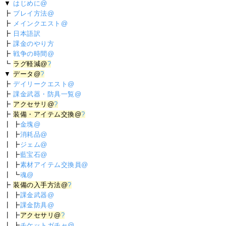
▼
はじめに@
┣
プレイ方法@
┣
メインクエスト@
┣
日本語訳
┣
課金のやり方
┣
戦争の時間@
┗
ラグ軽減@
?
▼
データ@
?
┣
デイリークエスト@
┣
課金武器・防具一覧@
┣
アクセサリ@
?
┣
装備・アイテム交換@
?
┃ ┣
金塊@
┃ ┣
消耗品@
┃ ┣
ジェム@
┃ ┣
藍宝石@
┃ ┣
素材アイテム交換員@
┃ ┗
魂@
┣
装備の入手方法@
?
┃ ┣
課金武器@
┃ ┣
課金防具@
┃ ┣
アクセサリ@
?
┃ ┣
チケットガチャ@