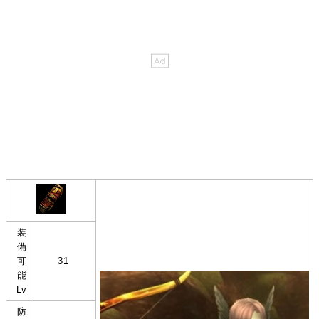
装
備
可
31
能
Lv
防