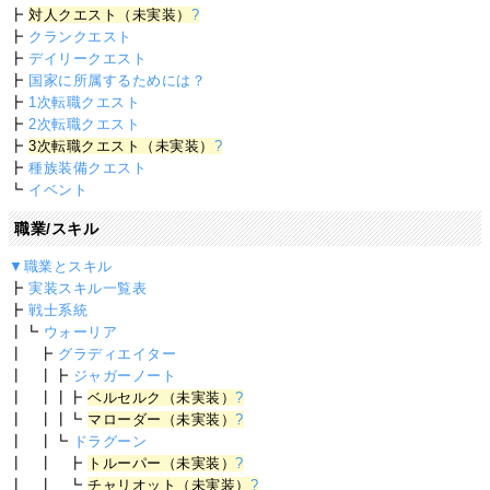
┣
対人クエスト（未実装）
?
┣
クランクエスト
┣
デイリークエスト
┣
国家に所属するためには？
┣
1次転職クエスト
┣
2次転職クエスト
┣
3次転職クエスト（未実装）
?
┣
種族装備クエスト
┗
イベント
職業/スキル
▼職業とスキル
┣
実装スキル一覧表
┣
戦士系統
┃┗
ウォーリア
┃ ┣
グラディエイター
┃ ┃┣
ジャガーノート
┃ ┃┃┣
ベルセルク（未実装）
?
┃ ┃┃┗
マローダー（未実装）
?
┃ ┃┗
ドラグーン
┃ ┃ ┣
トルーパー（未実装）
?
┃ ┃ ┗
チャリオット（未実装）
?