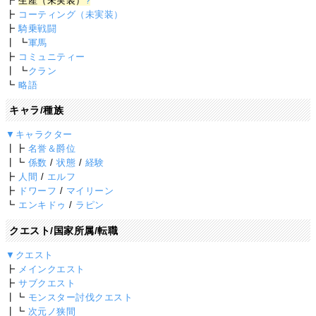
┣
生産（未実装）
?
┣
コーティング（未実装）
┣
騎乗戦闘
┃ ┗
軍馬
┣
コミュニティー
┃ ┗
クラン
┗
略語
キャラ/種族
▼キャラクター
┃┣
名誉＆爵位
┃┗
係数
/
状態
/
経験
┣
人間
/
エルフ
┣
ドワーフ
/
マイリーン
┗
エンキドゥ
/
ラピン
クエスト/国家所属/転職
▼クエスト
┣
メインクエスト
┣
サブクエスト
┃┗
モンスター討伐クエスト
┃┗
次元ノ狭間