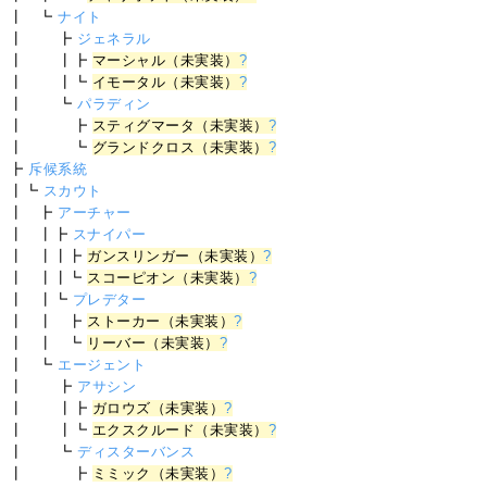
┃ ┗
ナイト
┃ ┣
ジェネラル
┃ ┃┣
マーシャル（未実装）
?
┃ ┃┗
イモータル（未実装）
?
┃ ┗
パラディン
┃ ┣
スティグマータ（未実装）
?
┃ ┗
グランドクロス（未実装）
?
┣
斥候系統
┃┗
スカウト
┃ ┣
アーチャー
┃ ┃┣
スナイパー
┃ ┃┃┣
ガンスリンガー（未実装）
?
┃ ┃┃┗
スコーピオン（未実装）
?
┃ ┃┗
プレデター
┃ ┃ ┣
ストーカー（未実装）
?
┃ ┃ ┗
リーバー（未実装）
?
┃ ┗
エージェント
┃ ┣
アサシン
┃ ┃┣
ガロウズ（未実装）
?
┃ ┃┗
エクスクルード（未実装）
?
┃ ┗
ディスターバンス
┃ ┣
ミミック（未実装）
?