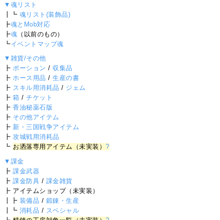
▼魂リスト
┃┗
魂リスト(装飾品)
┣
魂とMob対応
┣
魂
（以前のもの）
┗
イベントマップ魂
▼雑貨/その他
┣
ポーション
/
収集品
┣
ホース用品
/
生産の書
┣
スキル用消耗品
/
ジェム
┣
箱
/
チケット
┣
香油秘薬石版
┣
その他アイテム
┣
新・三国戦争アイテム
┣
攻城戦用消耗品
┗
お洒落専用アイテム（未実装）
?
▼課金
┣
課金武器
┣
課金防具
/
課金雑貨
┣ アイテムショップ（未実装）
┃┣
装備品
/
鍛錬・生産
┃┗
消耗品
/
スペシャル