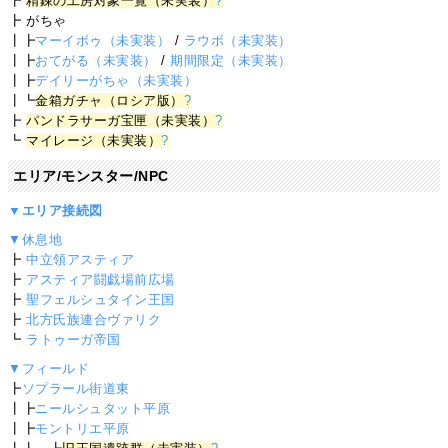
┣
精錬の工房対象一覧（未実装）
?
┣ がちゃ
┃┣
マーイボゥ（未実装）
/
ラウボ（未実装）
┃┣
おてがる（未実装）
/
期間限定（未実装）
┃┣
デイリーがちゃ（未実装）
┃┗
金箱ガチャ（ロシア版）
?
┣
パンドラサーガ宝匣（未実装）
?
┗
マイレージ（未実装）
?
エリア/モンスター/NPC
▼エリア接続図
▼休息地
┣
中立領アスティア
┣
アスティア闘戯場前広場
┣
聖フェルシュタイン王国
┣
北方氏族連合ヴァリク
┗
ラトゥーガ帝国
▼フィールド
┣
ソプラール街道東
┃┣
ニールシュタット平原
┃┣
モントリエ平原