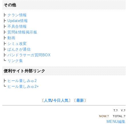
その他
┣
クラン情報
┣
Update情報
┣
不具合情報
┣
質問&情報掲示板
┣
動画
┣
シミュ改変
┣
ぱんさが通信
┣
パンドラサーガ質問BOX
┗
リンク集
便利サイト外部リンク
┣
ヒール量しみゅ2
┗
ヒール量しみゅ2+
〔
人気
/
今日人気
〕〔
最新
〕
T.
?
Y.
?
NOW.
?
TOTAL.
?
MENU編集