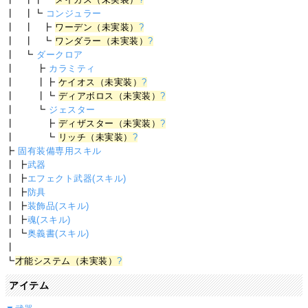
┃ ┃┗
コンジュラー
┃ ┃ ┣
ワーデン（未実装）
?
┃ ┃ ┗
ワンダラー（未実装）
?
┃ ┗
ダークロア
┃ ┣
カラミティ
┃ ┃┣
ケイオス（未実装）
?
┃ ┃┗
ディアボロス（未実装）
?
┃ ┗
ジェスター
┃ ┣
ディザスター（未実装）
?
┃ ┗
リッチ（未実装）
?
┣
固有装備専用スキル
┃ ┣
武器
┃ ┣
エフェクト武器(スキル)
┃ ┣
防具
┃ ┣
装飾品(スキル)
┃ ┣
魂(スキル)
┃ ┗
奥義書(スキル)
┃
┗
才能システム（未実装）
?
アイテム