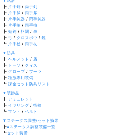
▼武器
┣
片手剣
/
両手剣
┣
片手斧
/
両手斧
┣
片手鈍器
/
両手鈍器
┣
片手槍
/
両手槍
┣
短剣
/
格闘
/
拳
┣
弓
/
クロスボウ
/
銃
┗
片手杖
/
両手杖
▼防具
┣
ヘルメット
/
盾
┣
トーソ
/
クィス
┣
グローブ
/
ブーツ
┣
種族専用装備
┗
課金セット防具リスト
▼装飾品
┣
アミュレット
┣
イヤリング
/
指輪
┗
マント
/
ベルト
▼ステータス調整/セット効果
┣
●ステータス調整装備一覧
┗
セット装備