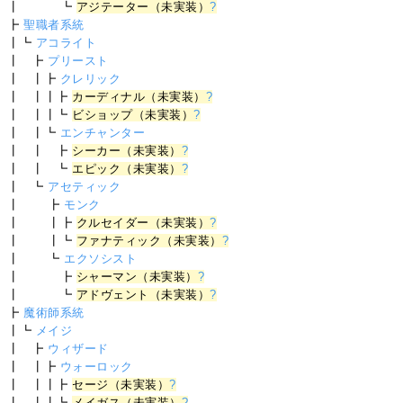
┃ ┗
アジテーター（未実装）
?
┣
聖職者系統
┃┗
アコライト
┃ ┣
プリースト
┃ ┃┣
クレリック
┃ ┃┃┣
カーディナル（未実装）
?
┃ ┃┃┗
ビショップ（未実装）
?
┃ ┃┗
エンチャンター
┃ ┃ ┣
シーカー（未実装）
?
┃ ┃ ┗
エピック（未実装）
?
┃ ┗
アセティック
┃ ┣
モンク
┃ ┃┣
クルセイダー（未実装）
?
┃ ┃┗
ファナティック（未実装）
?
┃ ┗
エクソシスト
┃ ┣
シャーマン（未実装）
?
┃ ┗
アドヴェント（未実装）
?
┣
魔術師系統
┃┗
メイジ
┃ ┣
ウィザード
┃ ┃┣
ウォーロック
┃ ┃┃┣
セージ（未実装）
?
┃ ┃┃┗
メイガス（未実装）
?