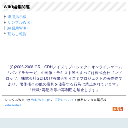
WIKI編集関連
┣
運用掲示板
┣
サンプルWIKI
┣
練習用WIKI
┗
荒らし報告
「(C)2006-2008 GR・GDH／イズミプロジェクトオンラインゲーム
『パンドラサーガ』の画像・テキスト等のすべては株式会社ゴンゾ
ロッソ、株式会社GDH及び有限会社イズミプロジェクトの著作物で
あり、著作権その他の権利を侵害する行為は禁止されています」
「転載･再配布等の再利用を禁止します」
レンタルWIKI by
WIKIWIKI.jp*
/
広告について
/ 無料レンタル掲示板
zawazawa