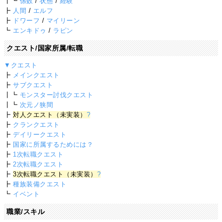
┃┗
係数
/
状態
/
経験
┣
人間
/
エルフ
┣
ドワーフ
/
マイリーン
┗
エンキドゥ
/
ラピン
クエスト/国家所属/転職
▼クエスト
┣
メインクエスト
┣
サブクエスト
┃┗
モンスター討伐クエスト
┃┗
次元ノ狭間
┣
対人クエスト（未実装）
?
┣
クランクエスト
┣
デイリークエスト
┣
国家に所属するためには？
┣
1次転職クエスト
┣
2次転職クエスト
┣
3次転職クエスト（未実装）
?
┣
種族装備クエスト
┗
イベント
職業/スキル