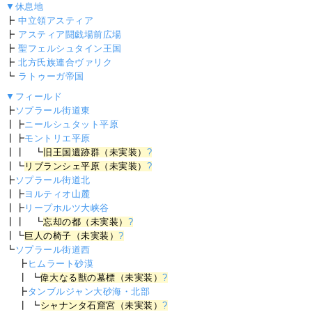
▼休息地
┣
中立領アスティア
┣
アスティア闘戯場前広場
┣
聖フェルシュタイン王国
┣
北方氏族連合ヴァリク
┗
ラトゥーガ帝国
▼フィールド
┣
ソプラール街道東
┃┣
ニールシュタット平原
┃┣
モントリエ平原
┃┃ ┗
旧王国遺跡群（未実装）
?
┃┗
リブランシェ平原（未実装）
?
┣
ソプラール街道北
┃┣
ヨルティオ山麓
┃┣
リープホルツ大峡谷
┃┃ ┗
忘却の都（未実装）
?
┃┗
巨人の椅子（未実装）
?
┗
ソプラール街道西
┣
ヒムラート砂漠
┃ ┗
偉大なる獣の墓標（未実装）
?
┣
タンブルジャン大砂海・北部
┃ ┗
シャナンタ石窟宮（未実装）
?