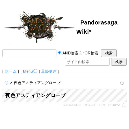
Pandorasaga
Wiki*
AND検索
OR検索
[
ホーム
] [
Menu
|
最終更新
]
> 夜色アスティアングローブ
夜色アスティアングローブ
Last-modified: 2014-01-31 (金) 16:38:56