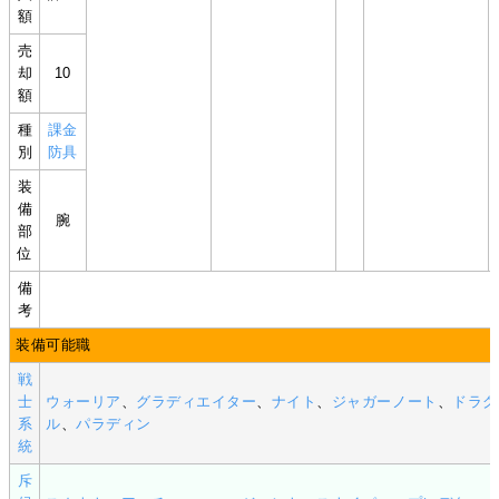
額
売
却
10
額
種
課金
別
防具
装
備
腕
部
位
備
考
装備可能職
戦
士
ウォーリア
、
グラディエイター
、
ナイト
、
ジャガーノート
、
ドラグ
系
ル
、
パラディン
統
斥