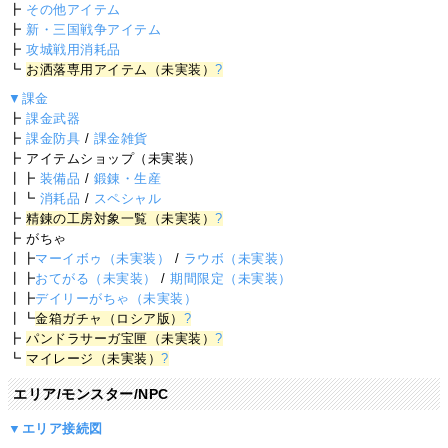
┣
その他アイテム
┣
新・三国戦争アイテム
┣
攻城戦用消耗品
┗
お洒落専用アイテム（未実装）
?
▼課金
┣
課金武器
┣
課金防具
/
課金雑貨
┣ アイテムショップ（未実装）
┃┣
装備品
/
鍛錬・生産
┃┗
消耗品
/
スペシャル
┣
精錬の工房対象一覧（未実装）
?
┣ がちゃ
┃┣
マーイボゥ（未実装）
/
ラウボ（未実装）
┃┣
おてがる（未実装）
/
期間限定（未実装）
┃┣
デイリーがちゃ（未実装）
┃┗
金箱ガチャ（ロシア版）
?
┣
パンドラサーガ宝匣（未実装）
?
┗
マイレージ（未実装）
?
エリア/モンスター/NPC
▼エリア接続図