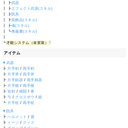
┃ ┣
武器
┃ ┣
エフェクト武器(スキル)
┃ ┣
防具
┃ ┣
装飾品(スキル)
┃ ┣
魂(スキル)
┃ ┗
奥義書(スキル)
┃
┗
才能システム（未実装）
?
アイテム
▼武器
┣
片手剣
/
両手剣
┣
片手斧
/
両手斧
┣
片手鈍器
/
両手鈍器
┣
片手槍
/
両手槍
┣
短剣
/
格闘
/
拳
┣
弓
/
クロスボウ
/
銃
┗
片手杖
/
両手杖
▼防具
┣
ヘルメット
/
盾
┣
トーソ
/
クィス