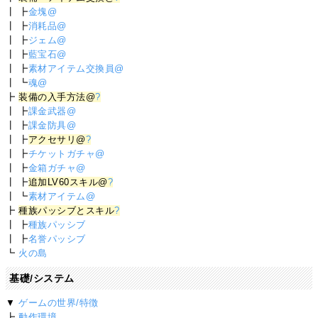
┃ ┣
金塊@
┃ ┣
消耗品@
┃ ┣
ジェム@
┃ ┣
藍宝石@
┃ ┣
素材アイテム交換員@
┃ ┗
魂@
┣
装備の入手方法@
?
┃ ┣
課金武器@
┃ ┣
課金防具@
┃ ┣
アクセサリ@
?
┃ ┣
チケットガチャ@
┃ ┣
金箱ガチャ@
┃ ┣
追加LV60スキル@
?
┃ ┗
素材アイテム@
┣
種族パッシブとスキル
?
┃ ┣
種族パッシブ
┃ ┣
名誉パッシブ
┗
火の島
基礎/システム
▼
ゲームの世界/特徴
┣
動作環境