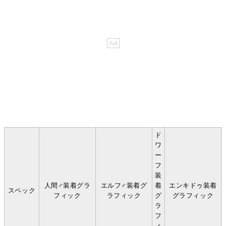
ド
ワ
ー
フ
装
人間♂装着グラ
エルフ♂装着グ
着
エンキドゥ装着
スペック
フィック
ラフィック
グ
グラフィック
ラ
フ
ィ