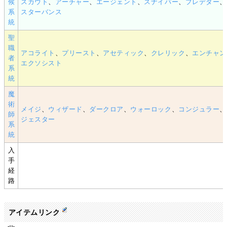
候
スカウト
、
アーチャー
、
エージェント
、
スナイパー
、
プレデター
、
系
スターバンス
統
聖
職
アコライト
、
プリースト
、
アセティック
、
クレリック
、
エンチャン
者
エクソシスト
系
統
魔
術
メイジ
、
ウィザード
、
ダークロア
、
ウォーロック
、
コンジュラー
、
師
ジェスター
系
統
入
手
経
路
アイテムリンク