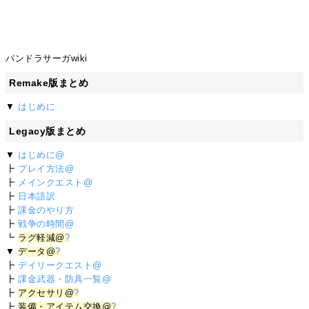
パンドラサーガwiki
Remake版まとめ
▼
はじめに
Legacy版まとめ
▼
はじめに@
┣
プレイ方法@
┣
メインクエスト@
┣
日本語訳
┣
課金のやり方
┣
戦争の時間@
┗
ラグ軽減@
?
▼
データ@
?
┣
デイリークエスト@
┣
課金武器・防具一覧@
┣
アクセサリ@
?
┣
装備・アイテム交換@
?