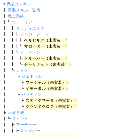
▼職業とスキル
┣
実装スキル一覧表
┣
戦士系統
┃┗
ウォーリア
┃ ┣
グラディエイター
┃ ┃┣
ジャガーノート
┃ ┃┃┣
ベルセルク（未実装）
?
┃ ┃┃┗
マローダー（未実装）
?
┃ ┃┗
ドラグーン
┃ ┃ ┣
トルーパー（未実装）
?
┃ ┃ ┗
チャリオット（未実装）
?
┃ ┗
ナイト
┃ ┣
ジェネラル
┃ ┃┣
マーシャル（未実装）
?
┃ ┃┗
イモータル（未実装）
?
┃ ┗
パラディン
┃ ┣
スティグマータ（未実装）
?
┃ ┗
グランドクロス（未実装）
?
┣
斥候系統
┃┗
スカウト
┃ ┣
アーチャー
┃ ┃┣
スナイパー