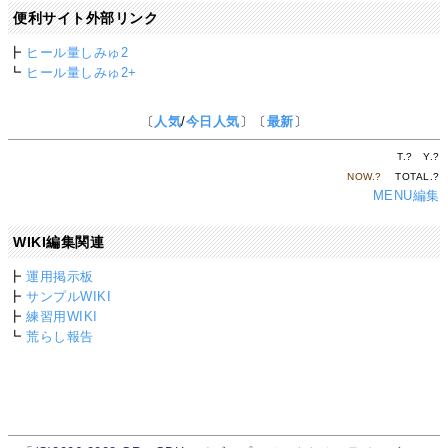
便利サイト外部リンク
┣
ヒール量しみゅ2
┗
ヒール量しみゅ2+
〔
人気
/
今日人気
〕〔
最新
〕
T.
?
Y.
?
NOW.
?
TOTAL.
?
MENU編集
WIKI編集関連
┣
運用掲示板
┣
サンプルWIKI
┣
練習用WIKI
┗
荒らし報告