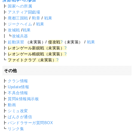
演習/戦争への参加
┣
国家への所属
┣
アスティア闘戯場
┣
廃都三国戦
/
勲章
/
戦果
┣
ジークヘイム
/
戦果
┣
攻城戦
/
戦果
┃ ┗
攻城兵器
┣
起動演習
（未実装）/
侵攻戦
?
（未実装） /
戦果
┣
レオンゲール新鋭戦（未実装）
?
┣
レオンゲール精鋭戦（未実装）
?
┗
ファイトクラブ（未実装）
?
その他
┣
クラン情報
┣
Update情報
┣
不具合情報
┣
質問&情報掲示板
┣
動画
┣
シミュ改変
┣
ぱんさが通信
┣
パンドラサーガ質問BOX
┗
リンク集