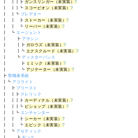
┃ ┃┃┣
ガンスリンガー（未実装）
?
┃ ┃┃┗
スコーピオン（未実装）
?
┃ ┃┗
プレデター
┃ ┃ ┣
ストーカー（未実装）
?
┃ ┃ ┗
リーバー（未実装）
?
┃ ┗
エージェント
┃ ┣
アサシン
┃ ┃┣
ガロウズ（未実装）
?
┃ ┃┗
エクスクルード（未実装）
?
┃ ┗
ディスターバンス
┃ ┣
ミミック（未実装）
?
┃ ┗
アジテーター（未実装）
?
┣
聖職者系統
┃┗
アコライト
┃ ┣
プリースト
┃ ┃┣
クレリック
┃ ┃┃┣
カーディナル（未実装）
?
┃ ┃┃┗
ビショップ（未実装）
?
┃ ┃┗
エンチャンター
┃ ┃ ┣
シーカー（未実装）
?
┃ ┃ ┗
エピック（未実装）
?
┃ ┗
アセティック
┃ ┣
モンク