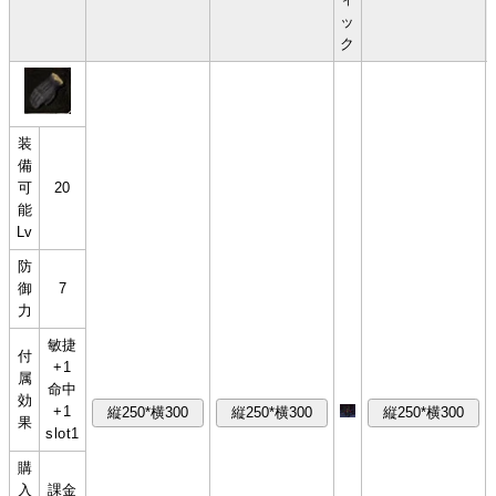
ッ
ク
装
備
可
20
能
Lv
防
御
7
力
敏捷
付
+1
属
命中
効
+1
果
slot1
購
入
課金