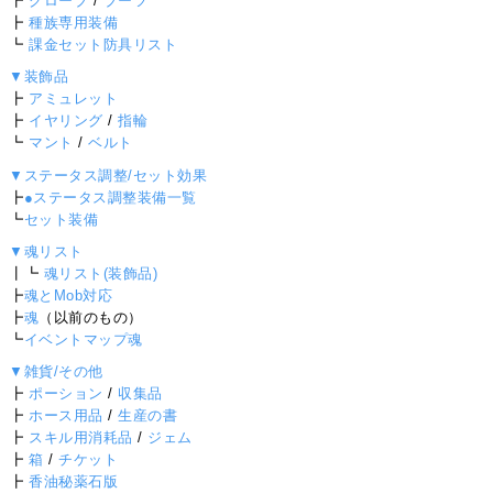
┣
グローブ
/
ブーツ
┣
種族専用装備
┗
課金セット防具リスト
▼装飾品
┣
アミュレット
┣
イヤリング
/
指輪
┗
マント
/
ベルト
▼ステータス調整/セット効果
┣
●ステータス調整装備一覧
┗
セット装備
▼魂リスト
┃┗
魂リスト(装飾品)
┣
魂とMob対応
┣
魂
（以前のもの）
┗
イベントマップ魂
▼雑貨/その他
┣
ポーション
/
収集品
┣
ホース用品
/
生産の書
┣
スキル用消耗品
/
ジェム
┣
箱
/
チケット
┣
香油秘薬石版