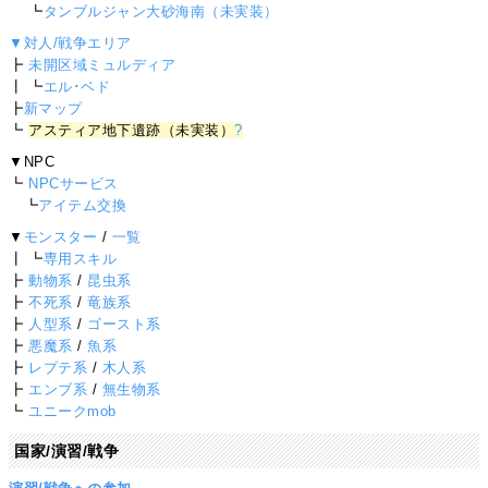
┗
タンブルジャン大砂海南（未実装）
▼対人/戦争エリア
┣
未開区域ミュルディア
┃ ┗
エル･ベド
┣
新マップ
┗
アスティア地下遺跡（未実装）
?
▼NPC
┗
NPCサービス
┗
アイテム交換
▼
モンスター
/
一覧
┃ ┗
専用スキル
┣
動物系
/
昆虫系
┣
不死系
/
竜族系
┣
人型系
/
ゴースト系
┣
悪魔系
/
魚系
┣
レプテ系
/
木人系
┣
エンブ系
/
無生物系
┗
ユニークmob
国家/演習/戦争