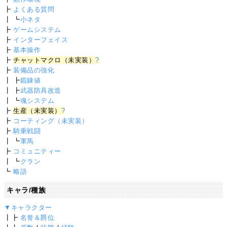
┣
よくある質問
┃ ┗
小ネタ
┣
ゲームシステム
┣
インターフェイス
┣
基本操作
┣
チャットマクロ（未実装）
?
┣
装備品の強化
┃ ┣
鍛錬値
┃ ┣
武器防具改造
┃ ┗
魂システム
┣
生産（未実装）
?
┣
コーティング（未実装）
┣
騎乗戦闘
┃ ┗
軍馬
┣
コミュニティー
┃ ┗
クラン
┗
略語
キャラ/種族
▼キャラクター
┃┣
名誉＆爵位