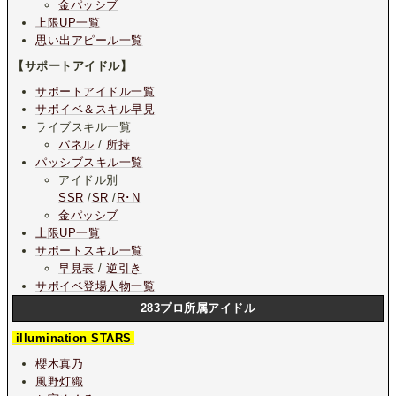
金パッシブ
上限UP一覧
思い出アピール一覧
【サポートアイドル】
サポートアイドル一覧
サポイベ＆スキル早見
ライブスキル一覧
パネル
/
所持
パッシブスキル一覧
アイドル別
SSR
/
SR
/
R･N
金パッシブ
上限UP一覧
サポートスキル一覧
早見表
/
逆引き
サポイベ登場人物一覧
283プロ所属アイドル
illumination STARS
櫻木真乃
風野灯織