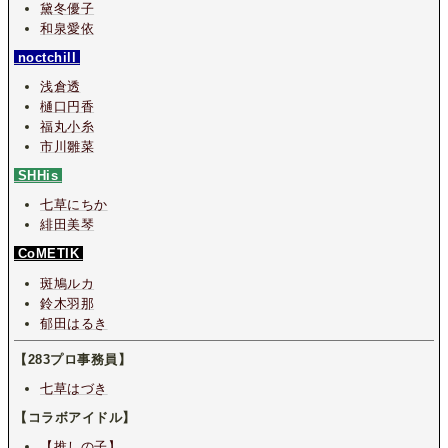
黛冬優子
和泉愛依
noctchill
浅倉透
樋口円香
福丸小糸
市川雛菜
SHHis
七草にちか
緋田美琴
CoMETIK
斑鳩ルカ
鈴木羽那
郁田はるき
【283プロ事務員】
七草はづき
【コラボアイドル】
【推しの子】