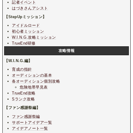
記者イベント
はづきさんアシスト
【StepUpミッション】
アイドルロード
初心者ミッション
W.I.N.G.攻略ミッション
TrueEnd研修
攻略情報
【W.I.N.G.編】
育成の指針
オーディションの基本
各オーディション個別攻略
危険地帯早見表
TrueEnd攻略
Sランク攻略
【ファン感謝祭編】
ファン感謝祭編
サポートアイデア一覧
アイデアノート一覧