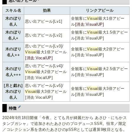
思い出アピール
スキル名
効果
リンクアピール
木のぼり
全観客に
Visual
最大1倍アピー
思い出アピール[Lv1]
名人
ル
[消去:VisualUP]
木のぼり
全観客に
Visual
最大1.5倍アピー
思い出アピール[Lv2]
名人+
ル[消去:VisualUP]
思い出アピール[Lv3]/
木のぼり
全観客に
Visual
最大2倍アピー
Visual
最大1倍アピール
名人++
ル[消去:VisualUP]
[消去:VocalUP]
思い出アピール[Lv4]/
木のぼり
全観客に
Visual
最大2.5倍アピー
Visual
最大2倍アピール
名人+++
ル[消去:VisualUP]
[消去:VocalUP]
[月と戯れ]
思い出アピール[Lv5]/
全観客に
Visual
最大3倍アピー
木のぼり
Visual
最大3倍アピール
ル[消去:VisualUP]
名人
[消去:VocalUP]
特徴
2024年9月18日開催「今夜、とても月が綺麗だから あさひ・にちかス
タンプガシャ」で追加されたあさひのプロデュ―スSSR。恒常／限定
／コレクション系を含めたあさひのpSSRとしては通算9枚目となる。