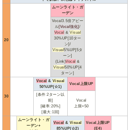
ムーンライト・ガ
ーデン
Vocal3.5倍アピー
ル
[Vocal強化]
/
Vocal
&
Visual
30%UP[10ター
20
ン]/
Visual
5%UP[5タ
ーン]
(Link)
Vocal
&
Visual
50%UP[4
ターン]
Vocal
&
Visual
Vocal上限UP
50%UP(☆1)
[条件:2ターン以
30
前]
Vocal
[確率:20%]
上限+50
[最大:1回]
ムーンライト・ガ
Vocal
&
Visual
Vocal上限UP
ーデン+
85%UP(☆2)
(E4)