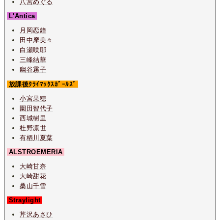
八宮めぐる
L'Antica
月岡恋鐘
田中摩美々
白瀬咲耶
三峰結華
幽谷霧子
放課後ｸﾗｲﾏｯｸｽｶﾞｰﾙｽﾞ
小宮果穂
園田智代子
西城樹里
杜野凛世
有栖川夏葉
ALSTROEMERIA
大崎甘奈
大崎甜花
桑山千雪
Straylight
芹沢あさひ