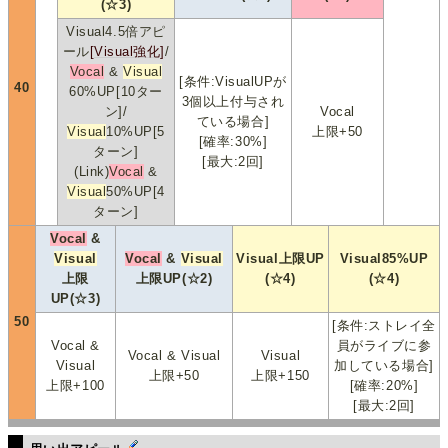
(☆3)
Visual4.5倍アピ
ール
[Visual強化]
/
Vocal
&
Visual
[条件:VisualUPが
40
60%UP[10ター
3個以上付与され
ン]/
Vocal
ている場合]
Visual
10%UP[5
上限+50
[確率:30%]
ターン]
[最大:2回]
(Link)
Vocal
&
Visual
50%UP[4
ターン]
Vocal
&
Visual
Vocal
&
Visual
Visual上限UP
Visual85%UP
上限
上限UP(☆2)
(☆4)
(☆4)
UP(☆3)
50
[条件:ストレイ全
Vocal &
員がライブに参
Vocal & Visual
Visual
Visual
加している場合]
上限+50
上限+150
上限+100
[確率:20%]
[最大:2回]