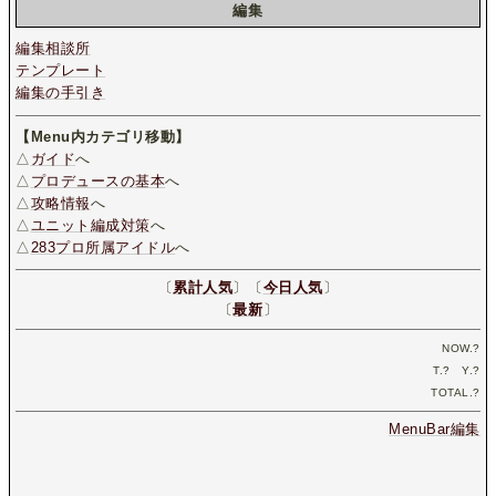
編集
編集相談所
テンプレート
編集の手引き
【Menu内カテゴリ移動】
△
ガイド
へ
△
プロデュースの基本
へ
△
攻略情報
へ
△
ユニット編成対策
へ
△
283プロ所属アイドル
へ
〔
累計人気
〕〔
今日人気
〕
〔
最新
〕
NOW.
?
T.
?
Y.
?
TOTAL.
?
MenuBar編集