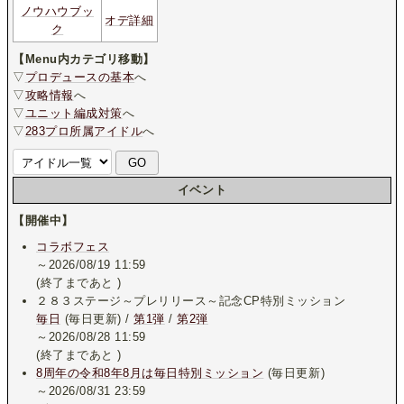
ノウハウブッ
オデ詳細
ク
【Menu内カテゴリ移動】
▽
プロデュースの基本
へ
▽
攻略情報
へ
▽
ユニット編成対策
へ
▽
283プロ所属アイドル
へ
イベント
【開催中】
コラボフェス
～2026/08/19 11:59
(終了まであと
)
２８３ステージ～プレリリース～記念CP特別ミッション
毎日
(毎日更新) /
第1弾
/
第2弾
～2026/08/28 11:59
(終了まであと
)
8周年の令和8年8月は毎日特別ミッション
(毎日更新)
～2026/08/31 23:59