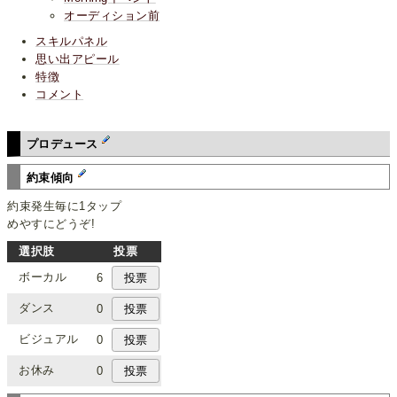
オーディション前
スキルパネル
思い出アピール
特徴
コメント
プロデュース
約束傾向
約束発生毎に1タップ
めやすにどうぞ!
選択肢
投票
ボーカル
6
ダンス
0
ビジュアル
0
お休み
0