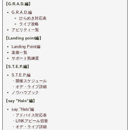
【G.R.A.D.編】
G.R.A.D.編
ひらめき対応表
ライブ攻略
アビリティ一覧
【Landing point編】
Landing Point編
楽曲一覧
サポート熟練度
【S.T.E.P.編】
S.T.E.P.編
・
開催スケジュール
・
オデ・ライブ詳細
ノウハウブック
【say ”Halo”編】
say ”Halo”編
・
アドバイス対応表
・
LINKアピール切替
・
オデ・ライブ詳細