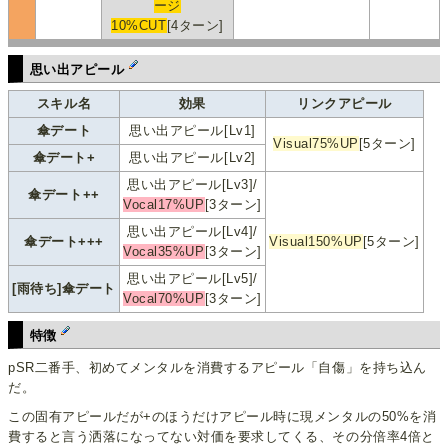
ージ
10%CUT
[4ターン]
思い出アピール
スキル名
効果
リンクアピール
傘デート
思い出アピール[Lv1]
Visual75%UP
[5ターン]
傘デート+
思い出アピール[Lv2]
思い出アピール[Lv3]/
傘デート++
Vocal17%UP
[3ターン]
思い出アピール[Lv4]/
傘デート+++
Visual150%UP
[5ターン]
Vocal35%UP
[3ターン]
思い出アピール[Lv5]/
[雨待ち]傘デート
Vocal70%UP
[3ターン]
特徴
pSR二番手、初めてメンタルを消費するアピール「自傷」を持ち込ん
だ。
この固有アピールだが+のほうだけアピール時に現メンタルの50%を消
費すると言う洒落になってない対価を要求してくる、その分倍率4倍と