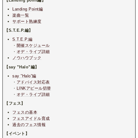
【Landing point編】
Landing Point編
楽曲一覧
サポート熟練度
【S.T.E.P.編】
S.T.E.P.編
・
開催スケジュール
・
オデ・ライブ詳細
ノウハウブック
【say ”Halo”編】
say ”Halo”編
・
アドバイス対応表
・
LINKアピール切替
・
オデ・ライブ詳細
【フェス】
フェスの基本
フェスアイドル育成
過去のフェス情報
【イベント】