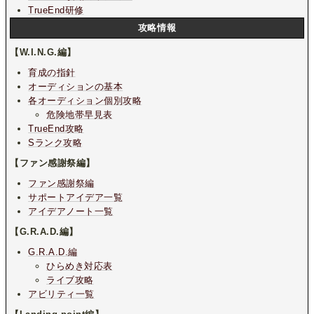
TrueEnd研修
攻略情報
【W.I.N.G.編】
育成の指針
オーディションの基本
各オーディション個別攻略
危険地帯早見表
TrueEnd攻略
Sランク攻略
【ファン感謝祭編】
ファン感謝祭編
サポートアイデア一覧
アイデアノート一覧
【G.R.A.D.編】
G.R.A.D.編
ひらめき対応表
ライブ攻略
アビリティ一覧