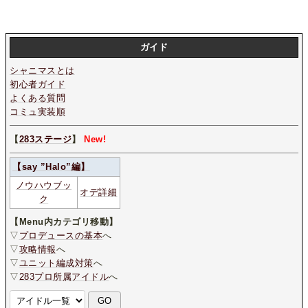
ガイド
シャニマスとは
初心者ガイド
よくある質問
コミュ実装順
【
283ステージ
】
New!
【say ”Halo”編】
ノウハウブッ
オデ詳細
ク
【Menu内カテゴリ移動】
▽
プロデュースの基本
へ
▽
攻略情報
へ
▽
ユニット編成対策
へ
▽
283プロ所属アイドル
へ