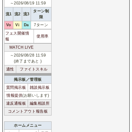
～2026/08/19 11:59
ターン制
流1
流2
流3
限
Vo
Vi
Da
7ターン
フェス開催情
使用率
報
MATCH LIVE
～2026/08/28 11:59
(終了まであと
)
適性
ファイトスキル
掲示板／管理板
質問掲示板
雑談掲示板
情報提供
(お願いします)
違反通報板
編集相談所
コメントアウト報告板
ホームメニュー