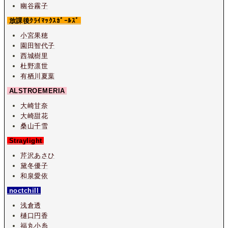
幽谷霧子
放課後ｸﾗｲﾏｯｸｽｶﾞｰﾙｽﾞ
小宮果穂
園田智代子
西城樹里
杜野凛世
有栖川夏葉
ALSTROEMERIA
大崎甘奈
大崎甜花
桑山千雪
Straylight
芹沢あさひ
黛冬優子
和泉愛依
noctchill
浅倉透
樋口円香
福丸小糸