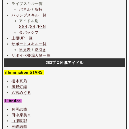
ライブスキル一覧
パネル
/
所持
パッシブスキル一覧
アイドル別
SSR
/
SR
/
R･N
金パッシブ
上限UP一覧
サポートスキル一覧
早見表
/
逆引き
サポイベ登場人物一覧
283プロ所属アイドル
illumination STARS
櫻木真乃
風野灯織
八宮めぐる
L'Antica
月岡恋鐘
田中摩美々
白瀬咲耶
三峰結華