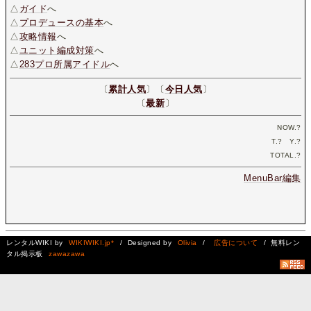
△
ガイド
へ
△
プロデュースの基本
へ
△
攻略情報
へ
△
ユニット編成対策
へ
△
283プロ所属アイドル
へ
〔
累計人気
〕〔
今日人気
〕
〔
最新
〕
NOW.
?
T.
?
Y.
?
TOTAL.
?
MenuBar編集
レンタルWIKI by
WIKIWIKI.jp*
/ Designed by
Olivia
/
広告について
/ 無料レン
タル掲示板
zawazawa