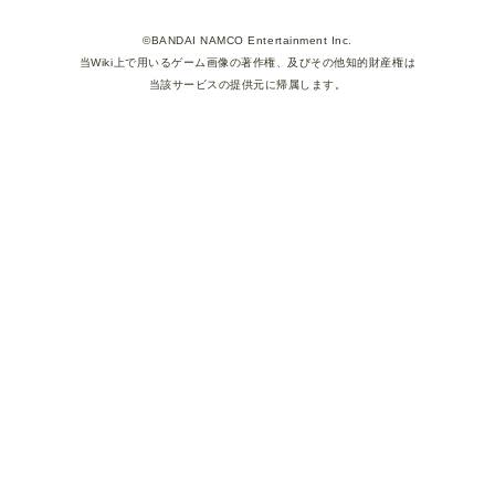
©BANDAI NAMCO Entertainment Inc.
当Wiki上で用いるゲーム画像の著作権、及びその他知的財産権は
当該サービスの提供元に帰属します。