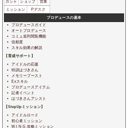
ガシャ
ショップ
営業
ミッション
Pデスク
プロデュースの基本
プロデュースガイド
オートプロデュース
コミュ並列閲覧機能
信頼度
スキル効果の解説
【育成サポート】
アイドルの応援
特訓はづきさん
メモリーブースト
Exスキル
プロデュースアイテム
記者イベント
はづきさんアシスト
【StepUpミッション】
アイドルロード
初心者ミッション
W.I.N.G.攻略ミッション