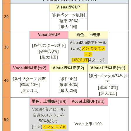
Visual5%UP
[条件:5ターン以降]
20
[確率:20%]
[最大:1回]
Vocal5%UP
雨色、上機嫌
Visual2.5倍アピール
[条件:スター9以下]
30
(Link)
メンタルダメ
[確率:30%]
ージ
[最大:1回]
10%CUT
[4ターン]
Vocal40%UP(☆2)
Visual5%UP(E2)
Visual15%UP(☆1)
[条件:メンタル74%以
[条件:3ターン以降]
[条件:4位]
40
下]
[確率:40%]
[確率:40%]
[確率:40%]
[最大:1回]
[最大:2回]
[最大:1回]
雨色、上機嫌+(☆4)
Vocal上限UP(☆3)
Vocal4倍アピール/
自身のメンタルを
50
50%減らす
Vocal上限+100
(Link)
メンタルダメ