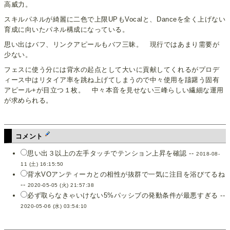
高威力。
スキルパネルが綺麗に二色で上限UPもVocalと、Danceを全く上げない
育成に向いたパネル構成になっている。
思い出はバフ、リンクアピールもバフ三昧。 現行ではあまり需要が
少ない。
フェスに使う分には背水の起点として大いに貢献してくれるがプロデ
ィース中はリタイア率を跳ね上げてしまうので中々使用を躊躇う固有
アピール+が目立つ１枚。 中々本音を見せない三峰らしい繊細な運用
が求められる。
コメント
思い出３以上の左手タッチでテンション上昇を確認 --
2018-08-
11 (土) 16:15:50
背水VOアンティーカとの相性が抜群で一気に注目を浴びてるね
--
2020-05-05 (火) 21:57:38
必ず取らなきゃいけない5%パッシブの発動条件が最悪すぎる --
2020-05-06 (水) 03:54:10