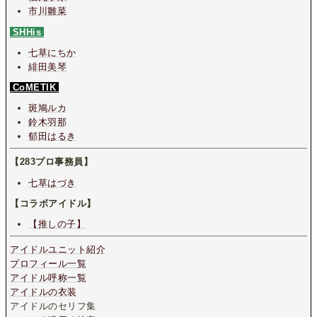
市川雛菜
SHHis
七草にちか
緋田美琴
CoMETIK
斑鳩ルカ
鈴木羽那
郁田はるき
【283プロ事務員】
七草はづき
【コラボアイドル】
【推しの子】
アイドルユニット紹介
プロフィール一覧
アイドル呼称一覧
アイドルの衣装
アイドルのセリフ集