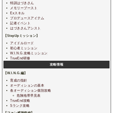
特訓はづきさん
メモリーブースト
Exスキル
プロデュースアイテム
記者イベント
はづきさんアシスト
【StepUpミッション】
アイドルロード
初心者ミッション
W.I.N.G.攻略ミッション
TrueEnd研修
攻略情報
【W.I.N.G.編】
育成の指針
オーディションの基本
各オーディション個別攻略
危険地帯早見表
TrueEnd攻略
Sランク攻略
【ファン感謝祭編】