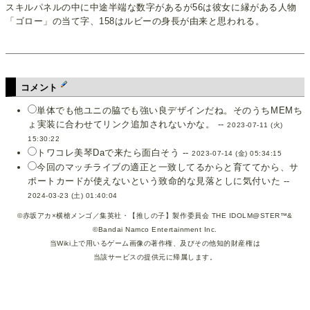
スキルパネルの中に中途半端な数字があるが56は彼女に縁がある人物
「ゴロー」の当て字、158はルビーの身長が由来と思われる。
コメント
単体でも他ユニの脇でも強い良デザインだね。そのうちMEMち
ょ実装に合わせてリンク追加されないかな。 --
2023-07-11 (火)
15:30:22
トワコレ美琴Daで来たら面白そう --
2023-07-14 (金) 05:34:15
今回のマッチライブの適正と一致してるからと育ててから、サ
ポートカードが使えないという致命的な見落としに気付いた --
2024-03-23 (土) 01:40:04
©赤坂アカ×横槍メンゴ／集英社・【推しの子】製作委員会 THE IDOLM@STER™&
©Bandai Namco Entertainment Inc.
当Wiki上で用いるゲーム画像の著作権、及びその他知的財産権は
当該サービスの提供元に帰属します。