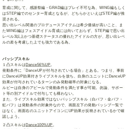
育成に関して、感謝祭編・GRAD編はプレイ不可な為、WING編もしく
はSTEP編でのセンター育成となるが、どちらかといえばSTEP編が推
奨される。
思い出レベル関連のプロデュースアイテムは希少価値が高いこと、ま
たWING編はフェスアイドル育成には向いておらず、STEP編で思い出
レベル3以上かつ基礎ステータスの優れたアイドルの方が、思い出レベ
ルの差を考慮した上でも強力である為。
パッシブスキル
１凸スキルは
Dance56%UP
。
発動条件に「DanceUPが付与されている場合」とある。つまり、事前
にDanceUP効果付きライブスキルを放ち、自身のユニットにDanceUP
効果が付与されているターンのみ発動確率の対象になる。
ルビーは自身のアピールで発動条件を満たす事が可能。勿論、サポー
ト等の別アイドルで付与しても構わない。
また、ライブスキル効果ではないパッシブスキル（白バフ・金バフ・
虹バフ）は発動条件の対象外なので、画面左下の発動パッシブ一覧で
はなく、画面右のユニットアイコンにUP効果が反映されているかで確
認しよう。
２凸スキルは
Dance100%UP
。