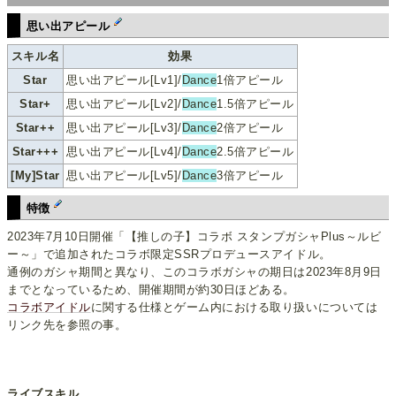
思い出アピール
スキル名
効果
Star
思い出アピール[Lv1]/
Dance
1倍アピール
Star+
思い出アピール[Lv2]/
Dance
1.5倍アピール
Star++
思い出アピール[Lv3]/
Dance
2倍アピール
Star+++
思い出アピール[Lv4]/
Dance
2.5倍アピール
[My]Star
思い出アピール[Lv5]/
Dance
3倍アピール
特徴
2023年7月10日開催「【推しの子】コラボ スタンプガシャPlus～ルビ
ー～」で追加されたコラボ限定SSRプロデュースアイドル。
通例のガシャ期間と異なり、このコラボガシャの期日は2023年8月9日
までとなっているため、開催期間が約30日ほどある。
コラボアイドル
に関する仕様とゲーム内における取り扱いについては
リンク先を参照の事。
ライブスキル