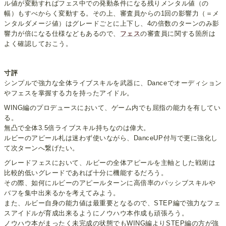
ル値が変動すればフェス中での発動条件になる残りメンタル値（の
幅）もすべからく変動する。その上、審査員からの1回の影響力（＝メ
ンタルダメージ値）はグレードごとに上下し、4の倍数のターンのみ影
響力が倍になる仕様などもあるので、
フェス
の審査員に関する箇所は
よく確認しておこう。
寸評
シンプルで強力な全体ライブスキルを武器に、Danceでオーディション
やフェスを掌握する力を持ったアイドル。
WING編のプロデュースにおいて、ゲーム内でも屈指の能力を有してい
る。
無凸で全体3.5倍ライブスキル持ちなのは偉大。
ルビーのアピール札は迷わず使いながら、DanceUP付与で更に強化し
て次ターンへ繋げたい。
グレードフェスにおいて、ルビーの全体アピールを主軸とした戦術は
比較的低いグレードであれば十分に機能するだろう。
その際、如何にルビーのアピールターンに高倍率のパッシブスキルや
バフを集中出来るかを考えてみよう。
また、ルビー自身の能力値は最重要となるので、STEP編で強力なフェ
スアイドルが育成出来るようにノウハウ本作成も頑張ろう。
ノウハウ本がまったく未完成の状態でもWING編よりSTEP編の方が強