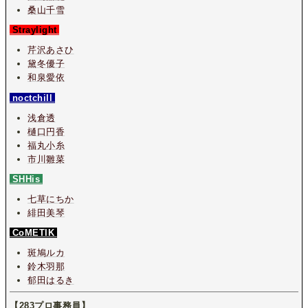
桑山千雪
Straylight
芹沢あさひ
黛冬優子
和泉愛依
noctchill
浅倉透
樋口円香
福丸小糸
市川雛菜
SHHis
七草にちか
緋田美琴
CoMETIK
斑鳩ルカ
鈴木羽那
郁田はるき
【283プロ事務員】