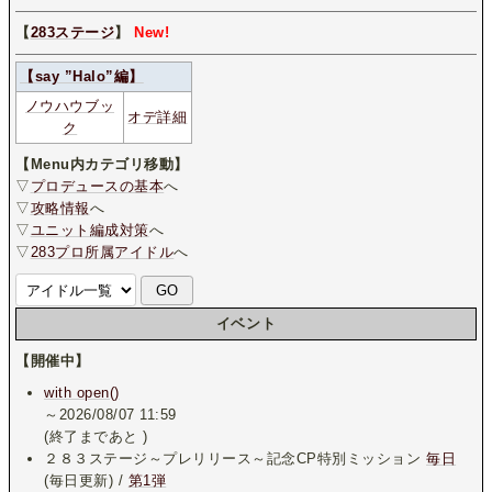
【
283ステージ
】
New!
【say ”Halo”編】
ノウハウブッ
オデ詳細
ク
【Menu内カテゴリ移動】
▽
プロデュースの基本
へ
▽
攻略情報
へ
▽
ユニット編成対策
へ
▽
283プロ所属アイドル
へ
イベント
【開催中】
with open()
～2026/08/07 11:59
(終了まであと
)
２８３ステージ～プレリリース～記念CP特別ミッション
毎日
(毎日更新) /
第1弾