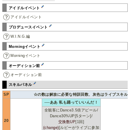
アイドルイベント
アイドルイベント
プロデュースイベント
W.I.N.G.編
Morningイベント
Morningイベント
オーディション前
オーディション前
スキルパネル
SP
☆の数は解放に必要な特訓回数、灰色はライブスキル
──ああ 私も踊っていいんだ！
全観客にDance3.5倍アピール/
Dance30%UP[5ターン]/
20
交換数UP
[1回]
(change)
[ルビーがライブに参加