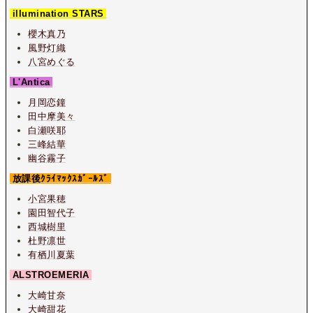
illumination STARS
櫻木真乃
風野灯織
八宮めぐる
L'Antica
月岡恋鐘
田中摩美々
白瀬咲耶
三峰結華
幽谷霧子
放課後ｸﾗｲﾏｯｸｽｶﾞｰﾙｽﾞ
小宮果穂
園田智代子
西城樹里
杜野凛世
有栖川夏葉
ALSTROEMERIA
大崎甘奈
大崎甜花