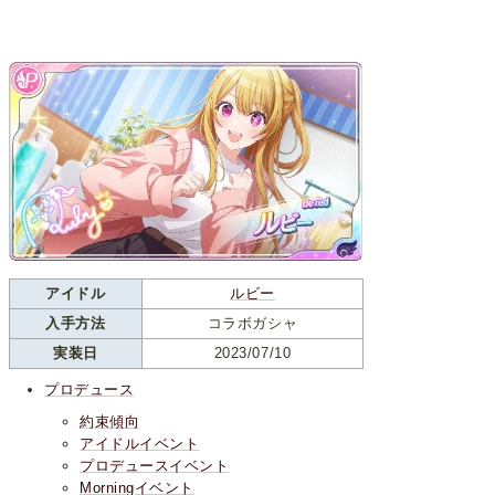
アイドル
ルビー
入手方法
コラボガシャ
実装日
2023/07/10
プロデュース
約束傾向
アイドルイベント
プロデュースイベント
Morningイベント