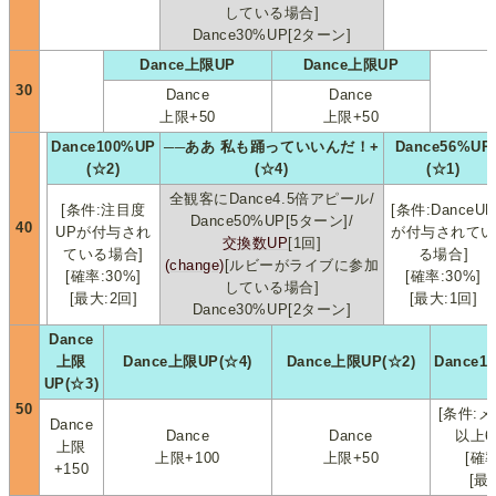
している場合]
Dance30%UP[2ターン]
Dance上限UP
Dance上限UP
30
Dance
Dance
上限+50
上限+50
Dance100%UP
──ああ 私も踊っていいんだ！+
Dance56%UP
(☆2)
(☆4)
(☆1)
全観客にDance4.5倍アピール/
[条件:注目度
[条件:DanceUP
Dance50%UP[5ターン]/
40
UPが付与され
が付与されてい
交換数UP
[1回]
ている場合]
る場合]
(change)
[ルビーがライブに参加
[確率:30%]
[確率:30%]
している場合]
[最大:2回]
[最大:1回]
Dance30%UP[2ターン]
Dance
上限
Dance上限UP(☆4)
Dance上限UP(☆2)
Dance1
UP(☆3)
50
[条件:
Dance
Dance
Dance
以上6
上限
上限+100
上限+50
[確率
+150
[最