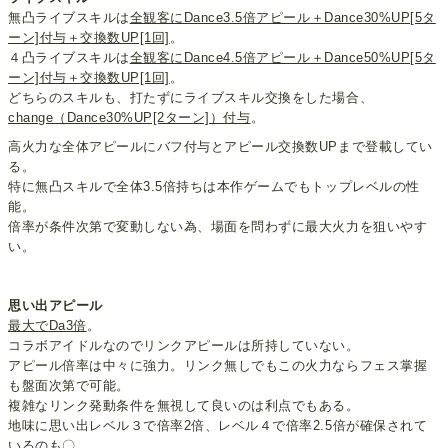
無凸ライブスキルは
全観客にDance3.5倍アピール＋Dance30%UP[5タ
ーン]付与＋交換数UP[1回]
。
４凸ライブスキルは
全観客にDance4.5倍アピール＋Dance50%UP[5タ
ーン]付与＋交換数UP[1回]
。
どちらのスキルも、打たずにライブスキル交換をした場合、
change（Dance30%UP[2ターン]）付与
。
高火力な全体アピールにバフ付与とアピール交換数UPまで登載してい
る。
特に無凸スキルで全体3.5倍持ちは本作ゲームでもトップレベルの性
能。
倍率が条件次第で変動しない為、場面を問わずに最大火力を狙いやす
い。
思い出アピール
最大でDa3倍
。
コラボアイドルなのでリンクアピールは所持していない。
アピール倍率は中々に強力。リンク無しでもこの火力ならフェス掌握
も盤面次第で可能。
複雑なリンク発動条件を無視して良いのは利点でもある。
地味に思い出レベル３で倍率2倍、レベル４で倍率2.5倍が確保されて
いるのも〇。