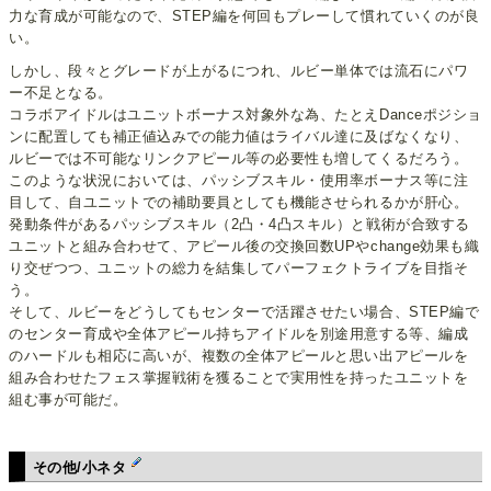
力な育成が可能なので、STEP編を何回もプレーして慣れていくのが良
い。
しかし、段々とグレードが上がるにつれ、ルビー単体では流石にパワ
ー不足となる。
コラボアイドルはユニットボーナス対象外な為、たとえDanceポジショ
ンに配置しても補正値込みでの能力値はライバル達に及ばなくなり、
ルビーでは不可能なリンクアピール等の必要性も増してくるだろう。
このような状況においては、パッシブスキル・使用率ボーナス等に注
目して、自ユニットでの補助要員としても機能させられるかが肝心。
発動条件があるパッシブスキル（2凸・4凸スキル）と戦術が合致する
ユニットと組み合わせて、アピール後の交換回数UPやchange効果も織
り交ぜつつ、ユニットの総力を結集してパーフェクトライブを目指そ
う。
そして、ルビーをどうしてもセンターで活躍させたい場合、STEP編で
のセンター育成や全体アピール持ちアイドルを別途用意する等、編成
のハードルも相応に高いが、複数の全体アピールと思い出アピールを
組み合わせたフェス掌握戦術を獲ることで実用性を持ったユニットを
組む事が可能だ。
その他/小ネタ