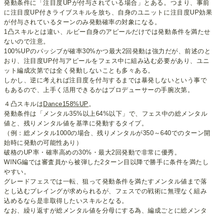
発動条件に「注目度UPが付与されている場合」とある。つまり、事前
に注目度UP付きライブスキルを放ち、自身のユニットに注目度UP効果
が付与されているターンのみ発動確率の対象になる。
1凸スキルとは違い、ルビー自身のアピールだけでは発動条件を満たせ
ないので注意。
100%UPのパッシブが確率30%かつ最大2回発動は強力だが、前述のと
おり、注目度UP付与アピールをフェス中に組み込む必要があり、ユニ
ット編成次第では全く発動しないことも多々ある。
しかし、逆に考えれば注目度を付与するまでは暴発しないという事で
もあるので、上手く活用できるかはプロデューサーの手腕次第。
４凸スキルは
Dance158%UP
。
発動条件は「メンタル35%以上64%以下」で、フェス中の総メンタル
値と、残りメンタル値を基準に発動するタイプ。
（例：総メンタル1000の場合、残りメンタルが350～640でのターン開
始時に発動の可能性あり）
破格のUP率・確率高めの30%・最大2回発動で非常に優秀。
WING編では審査員から被弾した2ターン目以降で勝手に条件を満たし
やすい。
グレードフェスでは一転、狙って発動条件を満たすメンタル値まで落
とし込むプレイングが求められるが、フェスでの戦術に無理なく組み
込めるなら是非取得したいスキルとなる。
なお、繰り返すが総メンタル値を分母にする為、編成ごとに総メンタ