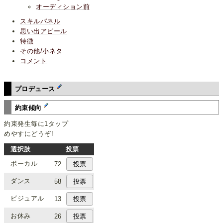
オーディション前
スキルパネル
思い出アピール
特徴
その他/小ネタ
コメント
プロデュース
約束傾向
約束発生毎に1タップ
めやすにどうぞ!
選択肢
投票
ボーカル
72
ダンス
58
ビジュアル
13
お休み
26