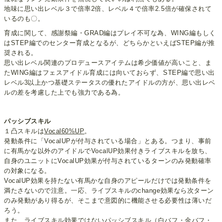
地味に思い出レベル３で倍率2倍、レベル４で倍率2.5倍が確保されて
いるのも〇。
育成に関して、感謝祭編・GRAD編はプレイ不可な為、WING編もしく
はSTEP編でのセンター育成となるが、どちらかといえばSTEP編が推
奨される。
思い出レベル関連のプロデュースアイテムは希少価値が高いこと、ま
たWING編はフェスアイドル育成には向いておらず、STEP編で思い出
レベル3以上かつ基礎ステータスの優れたアイドルの方が、思い出レベ
ルの差を考慮した上でも強力である為。
パッシブスキル
１凸スキルは
Vocal60%UP
。
発動条件に「VocalUPが付与されている場合」とある。つまり、事前
に有馬かな以外のアイドルでVocalUP効果付きライブスキルを放ち、
自身のユニットにVocalUP効果が付与されているターンのみ発動確率
の対象になる。
VocalUP効果を持たない有馬かな自身のアピールだけでは発動条件を
満たさないので注意。一応、ライブスキルのchange効果なら次ターン
のみ発動があり得るが、そこまで意図的に機能させる必要性は薄いだ
ろう。
また、ライブスキル効果ではないパッシブスキル（白バフ・金バフ・