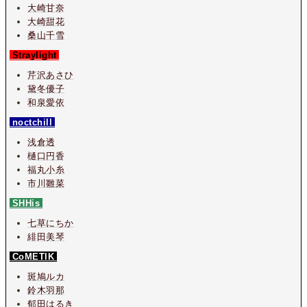
大崎甘奈
大崎甜花
桑山千雪
Straylight
芹沢あさひ
黛冬優子
和泉愛依
noctchill
浅倉透
樋口円香
福丸小糸
市川雛菜
SHHis
七草にちか
緋田美琴
CoMETIK
斑鳩ルカ
鈴木羽那
郁田はるき