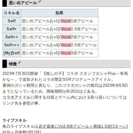
思い出アピール
スキル名
効果
Self
思い出アピール[Lv1]/
Vocal
1倍アピール
Self+
思い出アピール[Lv2]/
Vocal
1.5倍アピール
Self++
思い出アピール[Lv3]/
Vocal
2倍アピール
Self+++
思い出アピール[Lv4]/
Vocal
2.5倍アピール
[My]Self
思い出アピール[Lv5]/
Vocal
3倍アピール
特徴
2023年7月20日開催「【推しの子】コラボ スタンプガシャPlus～有馬
かな～」で追加されたコラボ限定SSRプロデュースアイドル。
通例のガシャ期間と異なり、このコラボガシャの期日は2023年8月9日
までとなっているため、開催期間が約20日ほどある。
コラボアイドル
に関する仕様とゲーム内における取り扱いについては
リンク先を参照の事。
ライブスキル
無凸ライブスキルは
必ず最後にVo3.8倍アピール＋興味1.5倍[2ターン]
付与＋交換数UP[1回]
。