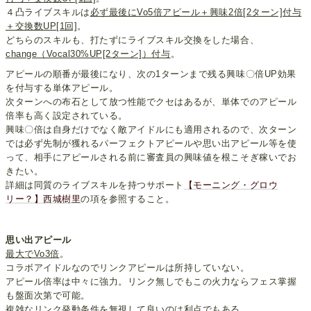
４凸ライブスキルは
必ず最後にVo5倍アピール＋興味2倍[2ターン]付与
＋交換数UP[1回]
。
どちらのスキルも、打たずにライブスキル交換をした場合、
change（Vocal30%UP[2ターン]）付与
。
アピールの順番が最後になり、次の1ターンまで残る興味〇倍UP効果
を付与する単体アピール。
次ターンへの布石として放つ性能でクセはあるが、単体でのアピール
倍率も高く設定されている。
興味〇倍は自身だけでなく敵アイドルにも適用されるので、次ターン
では必ず先制が獲れるパーフェクトアピールや思い出アピール等を使
って、相手にアピールされる前に審査員の興味値を根こそぎ稼いでお
きたい。
詳細は同質のライブスキルを持つサポート
【モーニング・グロウ
リー？】西城樹里
の項を参照すること。
思い出アピール
最大でVo3倍
。
コラボアイドルなのでリンクアピールは所持していない。
アピール倍率は中々に強力。リンク無しでもこの火力ならフェス掌握
も盤面次第で可能。
複雑なリンク発動条件を無視して良いのは利点でもある。