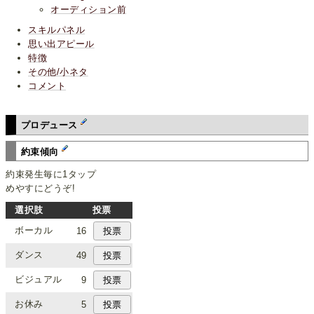
オーディション前
スキルパネル
思い出アピール
特徴
その他/小ネタ
コメント
プロデュース
約束傾向
約束発生毎に1タップ
めやすにどうぞ!
選択肢
投票
ボーカル
16
ダンス
49
ビジュアル
9
お休み
5