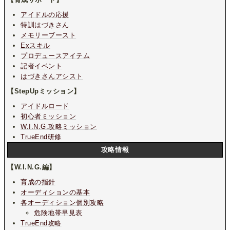
アイドルの応援
特訓はづきさん
メモリーブースト
Exスキル
プロデュースアイテム
記者イベント
はづきさんアシスト
【StepUpミッション】
アイドルロード
初心者ミッション
W.I.N.G.攻略ミッション
TrueEnd研修
攻略情報
【W.I.N.G.編】
育成の指針
オーディションの基本
各オーディション個別攻略
危険地帯早見表
TrueEnd攻略