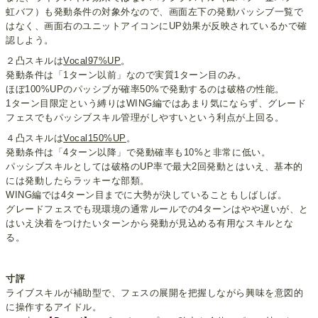
虹バフ）も発動条件の対象外なので、画面左下の発動パッシブ一覧で
はなく、画面右のユニットアイコンにUP効果が反映されているかで確
認しよう。
２凸スキルは
Vocal97%UP
。
発動条件は「1ターン以前」なので実質1ターン目のみ。
ほぼ100%UPのパッシブが確率50%で発動するのは破格の性能。
1ターン目限定という縛りはWING編ではあまり気にならず、グレード
フェスでもパッシブスキル管理がしやすいという利点が上回る。
４凸スキルは
Vocal150%UP
。
発動条件は「4ターン以降」で発動確率も10%と非常に低い。
パッシブスキルとしては破格のUP率で最大2回発動とはいえ、基本的
には発動したらラッキーな部類。
WING編では4ターン目までに大勢が決していることもしばしば。
グレードフェスでも現環境の通常ルールでの4ターンはやや遅いが、と
はいえ決着をつけたいターンから発動が見込める有用なスキルとな
る。
寸評
ライブスキルが補助型で、フェスの展開を把握しながら興味を意図的
に操作するアイドル。