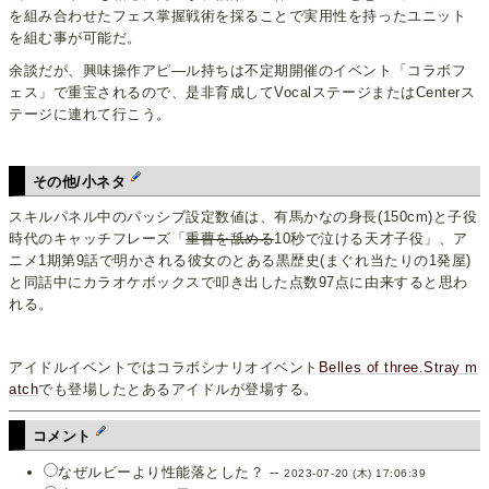
を組み合わせたフェス掌握戦術を採ることで実用性を持ったユニット
を組む事が可能だ。
余談だが、興味操作アピ―ル持ちは不定期開催のイベント「コラボフ
ェス」で重宝されるので、是非育成してVocalステージまたはCenterス
テージに連れて行こう。
その他/小ネタ
スキルパネル中のパッシブ設定数値は、有馬かなの身長(150cm)と子役
時代のキャッチフレーズ「
重曹を舐める
10秒で泣ける天才子役」、ア
ニメ1期第9話で明かされる彼女のとある黒歴史(まぐれ当たりの1発屋)
と同話中にカラオケボックスで叩き出した点数97点に由来すると思わ
れる。
アイドルイベントではコラボシナリオイベント
Belles of three.Stray m
atch
でも登場したとあるアイドルが登場する。
コメント
なぜルビーより性能落とした？ --
2023-07-20 (木) 17:06:39