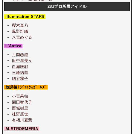
283プロ所属アイドル
illumination STARS
櫻木真乃
風野灯織
八宮めぐる
L'Antica
月岡恋鐘
田中摩美々
白瀬咲耶
三峰結華
幽谷霧子
放課後ｸﾗｲﾏｯｸｽｶﾞｰﾙｽﾞ
小宮果穂
園田智代子
西城樹里
杜野凛世
有栖川夏葉
ALSTROEMERIA