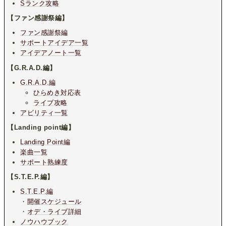
Sランク攻略
【ファン感謝祭編】
ファン感謝祭編
サポートアイデア一覧
アイデアノート一覧
【G.R.A.D.編】
G.R.A.D.編
ひらめき対応表
ライブ攻略
アビリティ一覧
【Landing point編】
Landing Point編
楽曲一覧
サポート熟練度
【S.T.E.P.編】
S.T.E.P.編
・
開催スケジュール
・
オデ・ライブ詳細
ノウハウブック