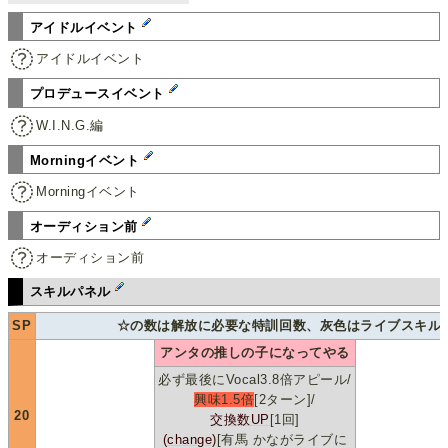
アイドルイベント
アイドルイベント
プロデュースイベント
W.I.N.G.編
Morningイベント
Morningイベント
オーディション前
オーディション前
スキルパネル
SP
☆の数は解放に必要な特訓回数、灰色はライブスキル
アンタの推しの子になってやる
必ず最後にVocal3.8倍アピール/
興味1.5倍
[2ターン]/
20
交換数UP
[1回]
(change)
[有馬 かながライブに