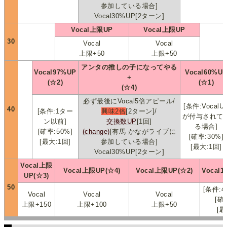
参加している場合]
Vocal30%UP[2ターン]
Vocal上限UP
Vocal上限UP
30
Vocal
Vocal
上限+50
上限+50
アンタの推しの子になってやる
Vocal97%UP
Vocal60%U
+
(☆2)
(☆1)
(☆4)
必ず最後にVocal5倍アピール/
[条件:VocalU
40
[条件:1ター
興味2倍
[2ターン]/
が付与されて
ン以前]
交換数UP
[1回]
る場合]
[確率:50%]
(change)
[有馬 かながライブに
[確率:30%]
[最大:1回]
参加している場合]
[最大:1回]
Vocal30%UP[2ターン]
Vocal上限
Vocal上限UP(☆4)
Vocal上限UP(☆2)
Vocal1
UP(☆3)
50
[条件:
Vocal
Vocal
Vocal
[確
上限+150
上限+100
上限+50
[最