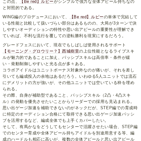
この点、
【Be red】ルビー
がシンプルで強力な全体アピール持ちなの
と対照的である。
WING編のプロデュースにおいて、
【Be red】ルビー
の単体で完結して
いる性能と比較して扱いづらい部分はあるものの、大局が3ターンで決
しやすいオーディションの特性や思い出アピールの重要性が理解でき
ていれば、不利な流行を覆しての逆転勝利を現実にするだろう。
グレードフェスにおいて、現在でもしばしば使用されるサポート
【モーニング・グロウリー？】西城樹里
の上位性能となるライブスキ
ルが魅力的であることに加え、パッシブスキルは高倍率・条件が緩
い・発動制御しやすいと光る点が多々ある。
コラボアイドルはユニットボーナス対象外なのが痛いが、それを差し
引いても編成投入の余地はあるだろう。いわゆる5人ユニットでは流石
にデメリットの方が強いが、その他ユニットでは空いている枠を埋め
られる。
その際、自身が補助型であること、パッシブスキル（2凸・4凸スキ
ル）の発動を優先させたいことからリーダーでの採用も見込まれる。
思い出ゲージ加速を補助できないのがネックだが、STEP編での育成時
に特定のオーディション合格にて取得できる思い出ゲージ加速パッシ
ブを活用するなど、編成全体でも上手くカバーしたい。
そして、有馬かなをどうしてもセンターで活躍させたい場合、STEP編
でのセンター育成や全体アピール持ちアイドルを別途用意する等、編
成のハードルも相応に高いが、複数の全体アピールと思い出アピール