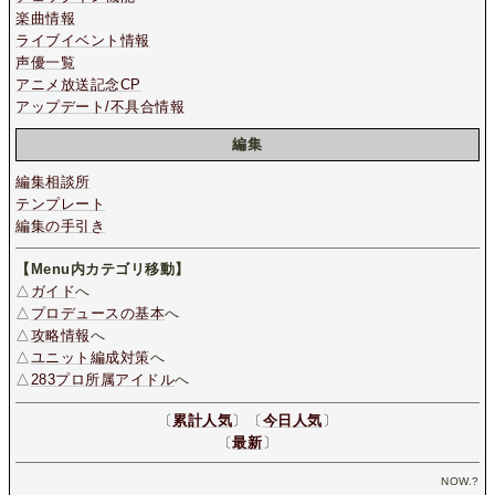
楽曲情報
ライブイベント情報
声優一覧
アニメ放送記念CP
アップデート/不具合情報
編集
編集相談所
テンプレート
編集の手引き
【Menu内カテゴリ移動】
△
ガイド
へ
△
プロデュースの基本
へ
△
攻略情報
へ
△
ユニット編成対策
へ
△
283プロ所属アイドル
へ
〔
累計人気
〕〔
今日人気
〕
〔
最新
〕
NOW.
?