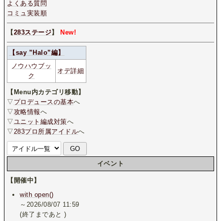
よくある質問
コミュ実装順
【
283ステージ
】
New!
【say ”Halo”編】
ノウハウブッ
オデ詳細
ク
【Menu内カテゴリ移動】
▽
プロデュースの基本
へ
▽
攻略情報
へ
▽
ユニット編成対策
へ
▽
283プロ所属アイドル
へ
イベント
【開催中】
with open()
～2026/08/07 11:59
(終了まであと
)