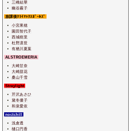
三峰結華
幽谷霧子
放課後ｸﾗｲﾏｯｸｽｶﾞｰﾙｽﾞ
小宮果穂
園田智代子
西城樹里
杜野凛世
有栖川夏葉
ALSTROEMERIA
大崎甘奈
大崎甜花
桑山千雪
Straylight
芹沢あさひ
黛冬優子
和泉愛依
noctchill
浅倉透
樋口円香