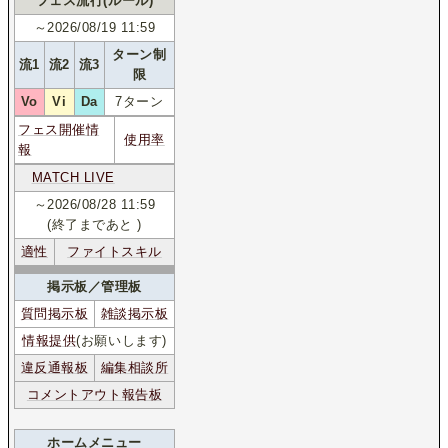
フェス流行(ルール)
～2026/08/19 11:59
ターン制
流1
流2
流3
限
Vo
Vi
Da
7ターン
フェス開催情
使用率
報
MATCH LIVE
～2026/08/28 11:59
(終了まであと
)
適性
ファイトスキル
掲示板／管理板
質問掲示板
雑談掲示板
情報提供
(お願いします)
違反通報板
編集相談所
コメントアウト報告板
ホームメニュー