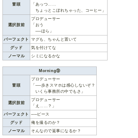
冒頭
「あっつ……
ちょっとこぼれちゃった、コーヒー」
プロデューサー
選択肢前
「おう
──ほら」
パーフェクト
マグも、ちゃんと置いて
グッド
気を付けてな
ノーマル
シミになるかな
Morning⑨
プロデューサー
冒頭
「──歩きスマホは感心しないぞ？
いくら事務所の中でもさ」
プロデューサー
選択肢前
「え……？」
パーフェクト
──ピース
グッド
俺を撮るのか？
ノーマル
そんなので返事になるか？