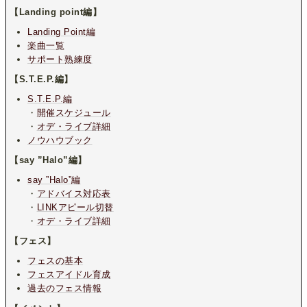
【Landing point編】
Landing Point編
楽曲一覧
サポート熟練度
【S.T.E.P.編】
S.T.E.P.編
・
開催スケジュール
・
オデ・ライブ詳細
ノウハウブック
【say ”Halo”編】
say ”Halo”編
・
アドバイス対応表
・
LINKアピール切替
・
オデ・ライブ詳細
【フェス】
フェスの基本
フェスアイドル育成
過去のフェス情報