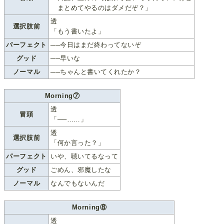
まとめてやるのはダメだぞ？」
透
選択肢前
「もう書いたよ」
パーフェクト
──今日はまだ終わってないぞ
グッド
──早いな
ノーマル
──ちゃんと書いてくれたか？
Morning⑦
透
冒頭
「──……」
透
選択肢前
「何か言った？」
パーフェクト
いや、聴いてるなって
グッド
ごめん、邪魔したな
ノーマル
なんでもないんだ
Morning⑧
透