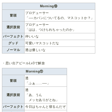
Morning⑩
プロデューサー
冒頭
「──カバンについてるの、マスコットか？」
プロデューサー
選択肢前
「はは、つけられちゃったのか」
パーフェクト
仲いいな
グッド
可愛いマスコットだな
ノーマル
透は優しいな
・思い出アピールLv3で解放
Morning⑪
透
冒頭
「ふぁ……──」
透
選択肢前
「あ、うん
メッセありがとね」
パーフェクト
今日はちゃんと寝るんだぞ