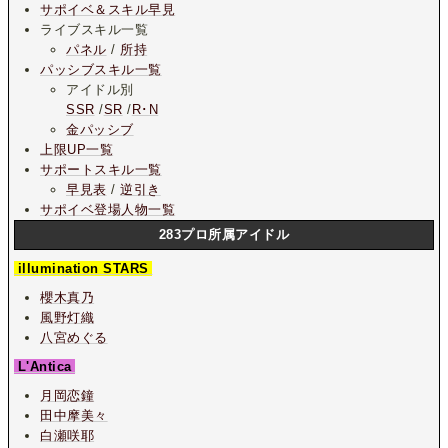
サポイベ＆スキル早見
ライブスキル一覧
パネル
/
所持
パッシブスキル一覧
アイドル別
SSR
/
SR
/
R･N
金パッシブ
上限UP一覧
サポートスキル一覧
早見表
/
逆引き
サポイベ登場人物一覧
283プロ所属アイドル
illumination STARS
櫻木真乃
風野灯織
八宮めぐる
L'Antica
月岡恋鐘
田中摩美々
白瀬咲耶