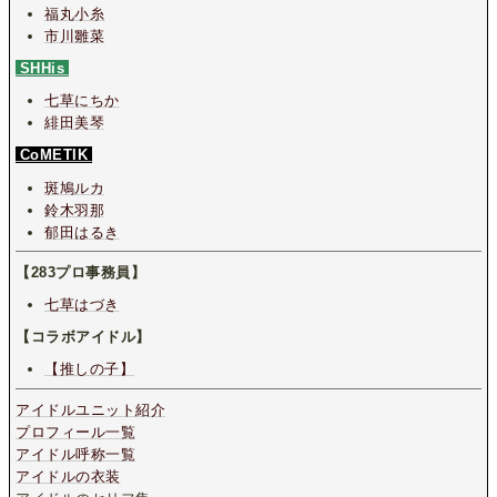
福丸小糸
市川雛菜
SHHis
七草にちか
緋田美琴
CoMETIK
斑鳩ルカ
鈴木羽那
郁田はるき
【283プロ事務員】
七草はづき
【コラボアイドル】
【推しの子】
アイドルユニット紹介
プロフィール一覧
アイドル呼称一覧
アイドルの衣装