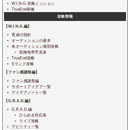
W.I.N.G.攻略ミッション
TrueEnd研修
攻略情報
【W.I.N.G.編】
育成の指針
オーディションの基本
各オーディション個別攻略
危険地帯早見表
TrueEnd攻略
Sランク攻略
【ファン感謝祭編】
ファン感謝祭編
サポートアイデア一覧
アイデアノート一覧
【G.R.A.D.編】
G.R.A.D.編
ひらめき対応表
ライブ攻略
アビリティ一覧