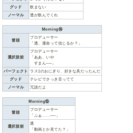
グッド
飲まない
ノーマル
透が飲んでくれ
Morning⑭
プロデューサー
冒頭
「透、運命って信じるか？」
プロデューサー
選択肢前
「ああ、いや
すまん──」
パーフェクト
ラス1のおにぎり、好きな具だったんだ
グッド
テレビでさっき言ってて
ノーマル
冗談だよ
Morning⑮
プロデューサー
冒頭
「ふぁ……──」
透
選択肢前
「動画とか見てた？」