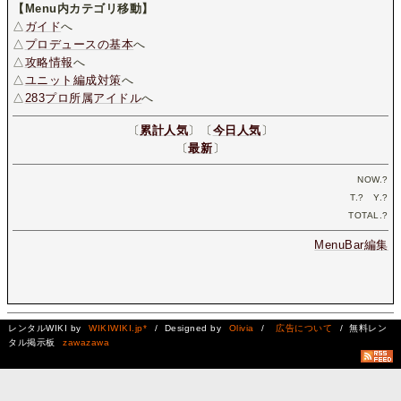
【Menu内カテゴリ移動】
△
ガイド
へ
△
プロデュースの基本
へ
△
攻略情報
へ
△
ユニット編成対策
へ
△
283プロ所属アイドル
へ
〔
累計人気
〕〔
今日人気
〕
〔
最新
〕
NOW.
?
T.
?
Y.
?
TOTAL.
?
MenuBar編集
レンタルWIKI by
WIKIWIKI.jp*
/ Designed by
Olivia
/
広告について
/ 無料レン
タル掲示板
zawazawa