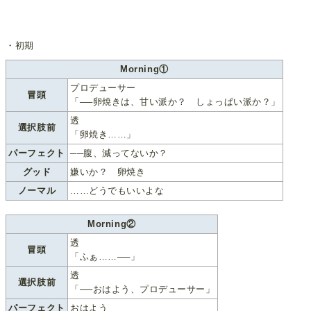
・初期
Morning①
プロデューサー
冒頭
「──卵焼きは、甘い派か？ しょっぱい派か？」
透
選択肢前
「卵焼き……」
パーフェクト
──腹、減ってないか？
グッド
嫌いか？ 卵焼き
ノーマル
……どうでもいいよな
Morning②
透
冒頭
「ふぁ……──」
透
選択肢前
「──おはよう、プロデューサー」
パーフェクト
おはよう