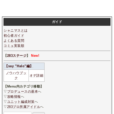
ガイド
シャニマスとは
初心者ガイド
よくある質問
コミュ実装順
【
283ステージ
】
New!
【say ”Halo”編】
ノウハウブッ
オデ詳細
ク
【Menu内カテゴリ移動】
▽
プロデュースの基本
へ
▽
攻略情報
へ
▽
ユニット編成対策
へ
▽
283プロ所属アイドル
へ