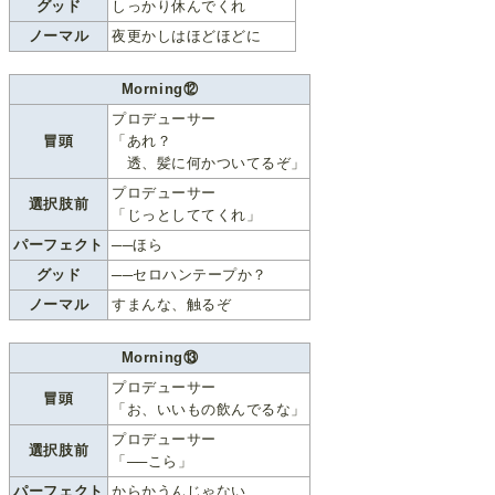
グッド
しっかり休んでくれ
ノーマル
夜更かしはほどほどに
Morning⑫
プロデューサー
冒頭
「あれ？
透、髪に何かついてるぞ」
プロデューサー
選択肢前
「じっとしててくれ」
パーフェクト
──ほら
グッド
──セロハンテープか？
ノーマル
すまんな、触るぞ
Morning⑬
プロデューサー
冒頭
「お、いいもの飲んでるな」
プロデューサー
選択肢前
「──こら」
パーフェクト
からかうんじゃない