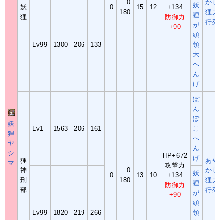
0
かし
妖
妖
0
15
12
+134
180
狸大
狸
狸
防御力
行列
が
+90
頭
Lv99
1300
206
133
領
大
へ
ん
げ
ぽ
ん
ぽ
妖
Lv1
1563
206
161
こ
狸
へ
ヤ
ん
シ
HP+672
げ
狸
あや
マ
攻撃力
神
0
かし
妖
0
13
10
+134
刑
180
狸大
狸
防御力
部
行列
が
+90
頭
Lv99
1820
219
266
領