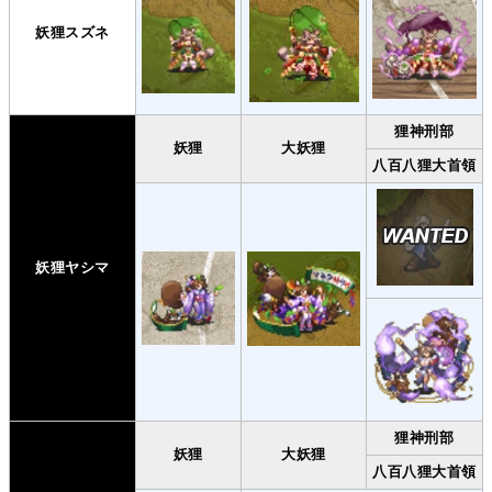
妖狸スズネ
狸神刑部
妖狸
大妖狸
八百八狸大首領
妖狸ヤシマ
狸神刑部
妖狸
大妖狸
八百八狸大首領