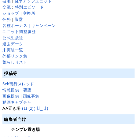
召喚
|
確率アップユニット
交流
：
特別エピソード
ショップ
|
交換所
任務
|
殿堂
各種ボーナス | キャンペーン
ユニット調整履歴
公式生放送
過去データ
未実装一覧
外部リンク集
荒らしリスト
投稿等
5ch現行スレッド
情報提供・要望
画像提供
|
画像募集
動画キャプチャ
AA置き場
(1)
(2)
( 廿_廿)
編集者向け
テンプレ置き場