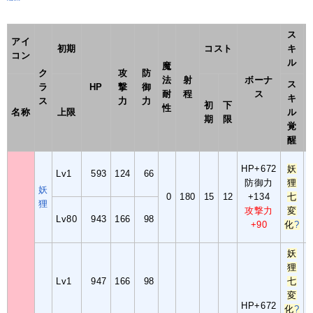
ス
アイ
初期
コスト
キ
コン
ル
魔
ク
攻
防
法
射
ボーナ
ス
ラ
HP
撃
御
耐
程
ス
キ
ス
力
力
初
下
性
名称
上限
ル
期
限
覚
醒
HP+672
妖
Lv1
593
124
66
防御力
狸
妖
0
180
15
12
+134
七
狸
攻撃力
変
Lv80
943
166
98
+90
化
?
妖
狸
Lv1
947
166
98
七
変
HP+672
化
?