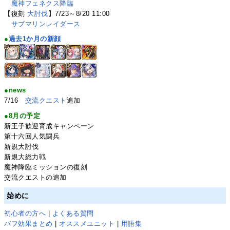
魔神フェネクス降臨
【復刻
大討伐
】7/23～8/20 11:00
サブマリンレイダース
●
過去1か月の新顔
●news
7/16
交流クエスト
追加
●8月の予定
新王子歓迎育成キャンペーン
第十六回人気闘兵
新規大討伐
新規大総力戦
魔神降臨ミッションの復刻
交流クエストの追加
始めに
初心者の方へ
|
よくある質問
バフ効果まとめ
|
オススメユニット
|
用語集