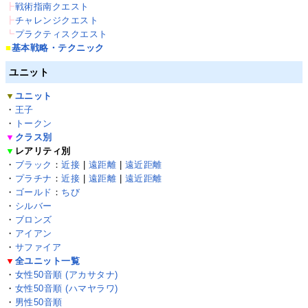
┣
戦術指南クエスト
┣
チャレンジクエスト
┗
プラクティスクエスト
■
基本戦略・テクニック
ユニット
▼
ユニット
・
王子
・
トークン
▼
クラス別
▼
レアリティ別
・
ブラック
：
近接
|
遠距離
|
遠近距離
・
プラチナ
：
近接
|
遠距離
|
遠近距離
・
ゴールド
：
ちび
・
シルバー
・
ブロンズ
・
アイアン
・
サファイア
▼
全ユニット一覧
・
女性50音順 (アカサタナ)
・
女性50音順 (ハマヤラワ)
・
男性50音順