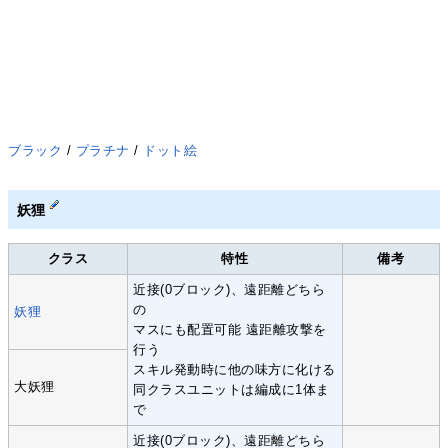
ブラック
/
プラチナ
/
ドット絵
妖狸
クラス
特性
備考
近接(0ブロック)、遠距離どちら
の
妖狸
マスにも配置可能 遠距離攻撃を
行う
スキル発動時に他の味方に化ける
大妖狸
同クラスユニットは編成に1体ま
で
近接(0ブロック)、遠距離どちら