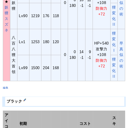
★
妖
0
+108
似
180
-1
-1
妖
狸
狸
防御力
の
狸
変
+72
術
Lv90
1219
176
118
ス
化
ズ
II
ネ
狸
八
変
Lv1
1253
180
120
百
HP+540
早
化
八
攻撃力
真
I
0
14
9
狸
0
+108
似
180
-1
-1
狸
大
防御力
の
変
首
+72
術
Lv99
1500
204
168
化
領
II
編集
ブラック
ア
ス
イ
初期
コスト
キ
コ