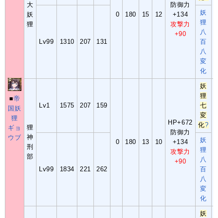
大
防御力
妖
妖
0
180
15
12
+134
狸
狸
攻撃力
八
+90
Lv99
1310
207
131
百
八
変
化
妖
狸
■
帝
Lv1
1575
207
159
七
国妖
変
狸
HP+672
化
?
狸
ギョ
防御力
神
ウブ
妖
0
180
13
10
+134
刑
狸
攻撃力
部
八
+90
Lv99
1834
221
262
百
八
変
化
妖