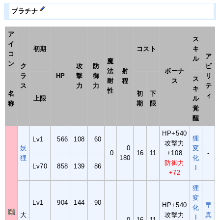
プラチナ
ア
ス
イ
初期
コスト
キ
コ
ア
ル
魔
ン
ク
攻
防
ビ
法
射
ボーナ
ラ
HP
撃
御
リ
ス
耐
程
ス
ス
力
力
テ
キ
性
名
初
下
ィ
上限
ル
称
期
限
覚
醒
HP+540
狸
Lv1
566
108
60
攻撃力
妖
0
変
0
16
11
+108
-
狸
180
化
防御力
Lv70
858
139
86
I
+72
狸
変
Lv1
904
144
90
HP+540
早
化
大
攻撃力
真
I
0
16
11