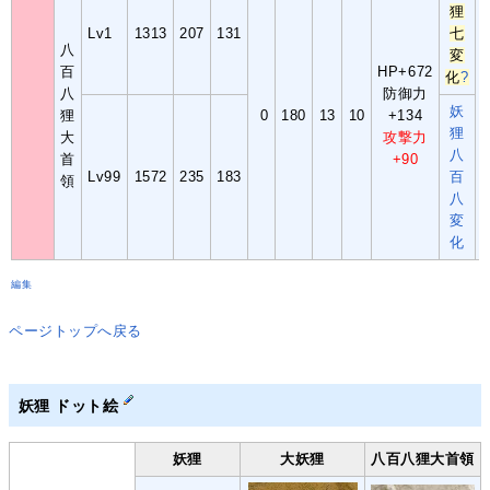
狸
Lv1
1313
207
131
七
八
変
百
HP+672
化
?
八
防御力
妖
狸
0
180
13
10
+134
狸
大
攻撃力
八
首
+90
Lv99
1572
235
183
百
領
八
変
化
編集
ページトップへ戻る
妖狸
ドット絵
妖狸
大妖狸
八百八狸大首領