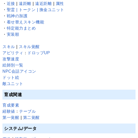
・
近接
|
遠距離
|
遠近距離
|
属性
・
聖霊 | トークン | 換金ユニット
・
戦神の加護
・
着せ替えスキン機能
・
特定能力まとめ
・
実装順
スキル
|
スキル覚醒
アビリティ
：
ドロップUP
攻撃速度
絵師別一覧
NPC会話アイコン
ドット絵
敵ユニット
育成関連
育成要素
経験値
：
テーブル
第一覚醒
|
第二覚醒
システム/データ