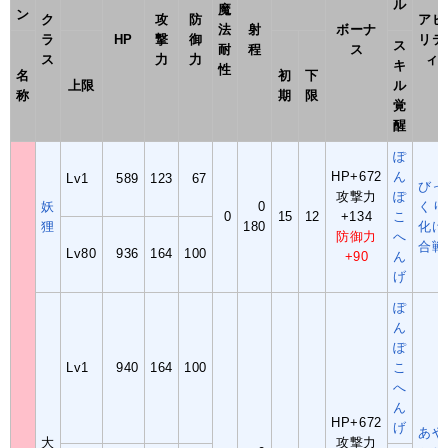
ル
魔
ン
ク
攻
防
アビ
法
射
ボーナ
ラ
HP
撃
御
リテ
ス
耐
程
ス
ス
力
力
ィ
キ
性
名
初
下
上限
ル
称
期
限
覚
醒
ぽ
HP+672
ん
Lv1
589
123
67
びっ
攻撃力
ぽ
妖
0
くり
0
15
12
+134
こ
狸
180
化け
防御力
へ
合戦
Lv80
936
164
100
+90
ん
げ
ぽ
ん
ぽ
Lv1
940
164
100
こ
へ
ん
HP+672
げ
あや
大
攻撃力