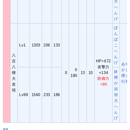
大
へ
ん
げ
ぽ
ん
ぽ
Lv1
1303
206
133
こ
へ
八
ん
百
HP+672
げ
あや
八
攻撃力
0
かし
妖
狸
0
13
10
+134
180
狸大
狸
大
防御力
行列
が
首
+90
頭
領
Lv99
1560
233
186
領
大
へ
ん
げ
編集