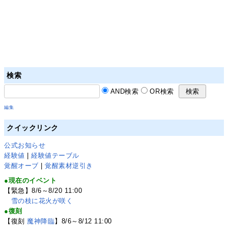
検索
AND検索
OR検索
編集
クイックリンク
公式お知らせ
経験値
|
経験値テーブル
覚醒オーブ
|
覚醒素材逆引き
●現在のイベント
【緊急】8/6～8/20 11:00
雪の枝に花火が咲く
●復刻
【復刻
魔神降臨
】8/6～8/12 11:00