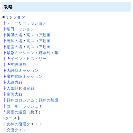
攻略
■
ミッション
┣
ストーリーミッション
┣
曜日ミッション
┣
英傑の塔
：
高スコア動画
┣
統帥の塔
：
高スコア動画
┣
悪霊の塔
：
高スコア動画
┣
緊急ミッション
：
時系列
：
銀
┃┗
イベントヒストリー
┃┗
常設復刻
┣
大討伐ミッション
┣
魔神降臨ミッション
┣
大総力戦
┣
人気闘兵決定戦
┣
帝国大戦
┣
戦神コロシアム
：
戦神の加護
┣
ゴールドラッシュ！
┗
悪霊の迷宮
（終了）
■
クエスト
┣
女神の復活クエスト
┣
交流クエスト