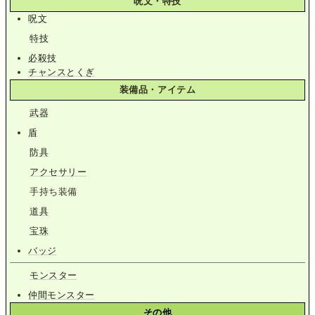
呪文・特技
呪文
特技
必殺技
チャンスとくぎ
装備品・アイテム
武器
盾
防具
アクセサリー
手持ち装備
道具
宝珠
バッジ
モンスター
仲間モンスター
その他