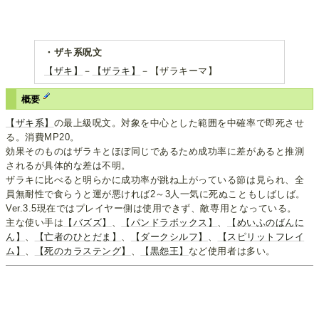
・ザキ系呪文
【ザキ】
－
【ザラキ】
－【ザラキーマ】
概要
【ザキ系】
の最上級呪文。対象を中心とした範囲を中確率で即死させ
る。消費MP20。
効果そのものはザラキとほぼ同じであるため成功率に差があると推測
されるが具体的な差は不明。
ザラキに比べると明らかに成功率が跳ね上がっている節は見られ、全
員無耐性で食らうと運が悪ければ2～3人一気に死ぬこともしばしば。
Ver.3.5現在ではプレイヤー側は使用できず、敵専用となっている。
主な使い手は
【バズズ】
、
【パンドラボックス】
、
【めいふのばんに
ん】
、
【亡者のひとだま】
、
【ダークシルフ】
、
【スピリットフレイ
ム】
、
【死のカラステング】
、
【黒怨王】
など使用者は多い。