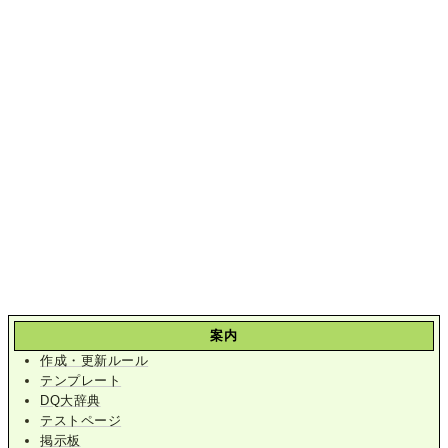
案内
作成・更新ルール
テンプレート
DQ大辞典
テストページ
掲示板