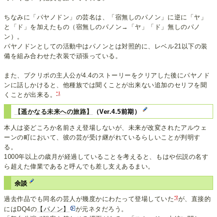
ちなみに「パヤノドン」の芸名は、「宿無しのパノン」に逆に「ヤ」
と「ド」を加えたもの（宿無しのパノン→「ヤ」「ド」無しのパノ
ン）。
パヤノドンとしての活動中はパノンとは対照的に、レベル21以下の装
備を組み合わせた衣装で頑張っている。
また、プクリポの主人公が4.4のストーリーをクリアした後にパヤノド
ンに話しかけると、他種族では聞くことが出来ない追加のセリフを聞
*1
くことが出来る。
【遥かなる未来への旅路】
（Ver.4.5前期）
本人は姿どころか名前さえ登場しないが、未来が改変されたアルウェ
ーンの町において、彼の芸が受け継がれているらしいことが判明す
る。
1000年以上の歳月が経過していることを考えると、もはや伝説の名す
ら超えた偉業であると呼んでも差し支えあるまい。
余談
*2
過去作品でも同名の芸人が幾度かにわたって登場していた
が、直接的
にはDQ4の
【パノン】
が元ネタだろう。