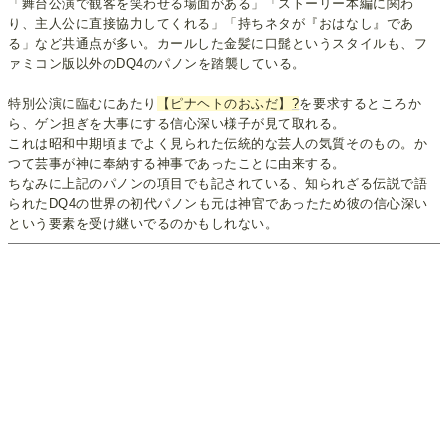
「舞台公演で観客を笑わせる場面がある」「ストーリー本編に関わ
り、主人公に直接協力してくれる」「持ちネタが『おはなし』であ
る」など共通点が多い。カールした金髪に口髭というスタイルも、フ
ァミコン版以外のDQ4のパノンを踏襲している。
特別公演に臨むにあたり
【ピナヘトのおふだ】
?
を要求するところか
ら、ゲン担ぎを大事にする信心深い様子が見て取れる。
これは昭和中期頃までよく見られた伝統的な芸人の気質そのもの。か
つて芸事が神に奉納する神事であったことに由来する。
ちなみに上記のパノンの項目でも記されている、知られざる伝説で語
られたDQ4の世界の初代パノンも元は神官であったため彼の信心深い
という要素を受け継いでるのかもしれない。