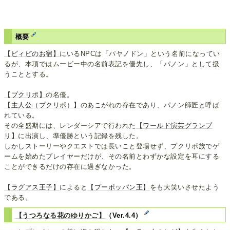
概要
【ピィピのお宿】
にいるNPCは「パヤノドン」という名前になってい
るが、本項ではムービー中の名前表記を優先し、「パノン」として扱
うこととする。
【プクリポ】
の名優。
【主人公（プクリポ）】
のあこがれの存在であり、パノン師匠と呼ば
れている。
その全盛期には、レンダーシアで行われた
【ワールド演芸グランプ
リ】
に出演し、準優勝という記録を残した。
しかしストーリーやクエストでは長いこと登場せず、プクリポ族でゲ
ームを始めたプレイヤーだけが、その名前とわずかな設定を耳にする
ことができるだけの存在に過ぎなかった。
【ラグアス王子】
によると
【プーポッパン王】
をも大笑いさせたよう
である。
【うつろなる花のゆりかご】
（Ver.4.4）