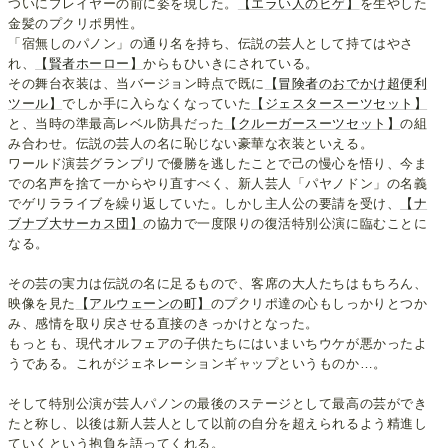
ついにプレイヤーの前に姿を現した。
【エラい人のヒゲ】
を生やした
金髪のプクリポ男性。
「宿無しのパノン」の通り名を持ち、伝説の芸人として持てはやさ
れ、
【賢者ホーロー】
からもひいきにされている。
その舞台衣装は、当バージョン時点で既に
【冒険者のおでかけ超便利
ツール】
でしか手に入らなくなっていた
【ジェスタースーツセット】
と、当時の準最高レベル防具だった
【クルーガースーツセット】
の組
み合わせ。伝説の芸人の名に恥じない豪華な衣装といえる。
ワールド演芸グランプリで優勝を逃したことで己の慢心を悟り、今ま
での名声を捨て一からやり直すべく、新人芸人「パヤノドン」の名義
でゲリラライブを繰り返していた。しかし主人公の要請を受け、
【ナ
ブナブ大サーカス団】
の協力で一度限りの復活特別公演に臨むことに
なる。
その芸の実力は伝説の名に足るもので、客席の大人たちはもちろん、
映像を見た
【アルウェーンの町】
のプクリポ達の心もしっかりとつか
み、感情を取り戻させる直接のきっかけとなった。
もっとも、現代オルフェアの子供たちにはいまいちウケが悪かったよ
うである。これがジェネレーションギャップというものか…。
そして特別公演が芸人パノンの最後のステージとして最高の芸ができ
たと称し、以後は新人芸人として以前の自分を超えられるよう精進し
ていくという抱負を語ってくれる。