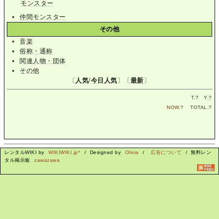
モンスター
仲間モンスター
その他
音楽
俗称・通称
関連人物・団体
その他
〔
人気
/
今日人気
〕〔
最新
〕
T.
?
Y.
?
NOW.
?
TOTAL.
?
レンタルWIKI by
WIKIWIKI.jp*
/ Designed by
Olivia
/
広告について
/ 無料レン
タル掲示板
zawazawa