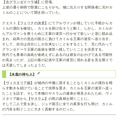
【古グランゼドーラ城】
に登場。
上述の通り病弱で部屋にこもりがち。城に出入りする関係者に兄やカ
ミルのことについて聞き回っていた。
クエスト
【フェリナの決意】
にてアルヴァンが残していた手紙からカ
ミルの潔白を確信し、カミルを助け出そうと動く。しかし、カミルか
らアルヴァンを救うために王家の迷宮へ行かせて欲しいと逆に頼み込
まれ、結局その意志の固さに負けてカミルを王家の迷宮へ送り出す。
そして、自分は自分にしか出来ないことをするとして、兄に代わって
グランゼドーラ王家の血統を後世へ残していくことを決意する。
現代でも勇者の血統が途絶えずにあるのは彼女のおかげである可能性
が高まったが、上記の墓の記述や王家の迷宮に現れる姿を見る限りで
は夭逝してしまったようだ。
【水底の待ち人】
【ヴィスタリア姫】
が城内の中傷に屈することなくカミルの潔白を晴
らす動きを続けていることで信用を置き、カミルを王家の迷宮へ送っ
たことを話す。そして本物のヤスラムの遺体が発見されたため、ヴィ
スタリア姫から
【ヤスラム】
の死の真相を聞くことに。
そして二人で意を決し、ジュテ国王に全ての真実を打ち明け、カミル
の汚名を削ぐことに大きく貢献するのだった。