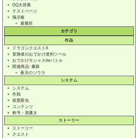
DQ大辞典
テストページ
掲示板
避難所
カテゴリ
作品
ドラゴンクエストX
冒険者のおでかけ便利ツール
おでかけモシャスdeバトル
関連商品･書籍
蒼天のソウラ
システム
システム
作戦
状態変化
コンテンツ
称号・肩書き
ストーリー
ストーリー
クエスト