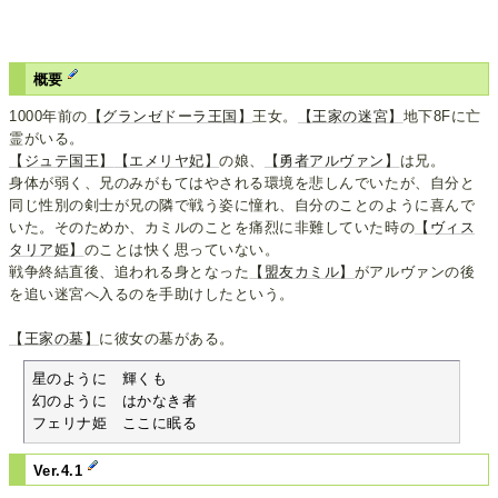
概要
1000年前の
【グランゼドーラ王国】
王女。
【王家の迷宮】
地下8Fに亡
霊がいる。
【ジュテ国王】
【エメリヤ妃】
の娘、
【勇者アルヴァン】
は兄。
身体が弱く、兄のみがもてはやされる環境を悲しんでいたが、自分と
同じ性別の剣士が兄の隣で戦う姿に憧れ、自分のことのように喜んで
いた。そのためか、カミルのことを痛烈に非難していた時の
【ヴィス
タリア姫】
のことは快く思っていない。
戦争終結直後、追われる身となった
【盟友カミル】
がアルヴァンの後
を追い迷宮へ入るのを手助けしたという。
【王家の墓】
に彼女の墓がある。
星のように　輝くも

幻のように　はかなき者

フェリナ姫　ここに眠る
Ver.4.1