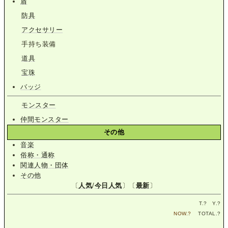
盾
防具
アクセサリー
手持ち装備
道具
宝珠
バッジ
モンスター
仲間モンスター
その他
音楽
俗称・通称
関連人物・団体
その他
〔
人気
/
今日人気
〕〔
最新
〕
T.
?
Y.
?
NOW.
?
TOTAL.
?