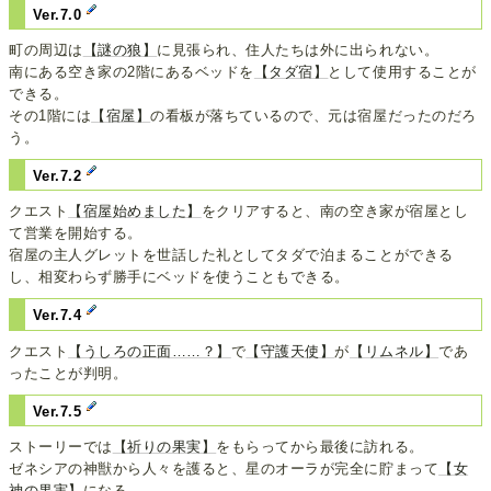
Ver.7.0
町の周辺は
【謎の狼】
に見張られ、住人たちは外に出られない。
南にある空き家の2階にあるベッドを
【タダ宿】
として使用することが
できる。
その1階には
【宿屋】
の看板が落ちているので、元は宿屋だったのだろ
う。
Ver.7.2
クエスト
【宿屋始めました】
をクリアすると、南の空き家が宿屋とし
て営業を開始する。
宿屋の主人グレットを世話した礼としてタダで泊まることができる
し、相変わらず勝手にベッドを使うこともできる。
Ver.7.4
クエスト
【うしろの正面……？】
で
【守護天使】
が
【リムネル】
であ
ったことが判明。
Ver.7.5
ストーリーでは
【祈りの果実】
をもらってから最後に訪れる。
ゼネシアの神獣から人々を護ると、星のオーラが完全に貯まって
【女
神の果実】
になる。