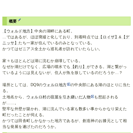
概要
【ウォルド地方】
中央の湖畔にある町。
…ではあるが、ほぼ廃墟と化しており、到着時点では
【ロイザ】
&
【デ
ニッサ】
たち一家が住んでいるのみとなっている。
かつてはゼニアス全土から巡礼者が訪れていたらしい。
家々もほとんどは湖に沈むか崩壊している。
なぜか湖だけでなく、広場の噴水でも
【釣り】
ができる。湖と繋がっ
ているようには見えないが、住人が魚を放しているのだろうか…？
場所としては、DQ9の
ウォルロ地方
の中央部にある湖のほとりに当た
る。
土地名から、
ウォルロ村の宿屋を引き継いだ人物
も想起される
が……。
堅牢な外壁が築かれ、湖に沈んでいる家も数多い事からかなり栄えた
町だったことが伺える。
かつては田舎町しかなかった地方であるが、創造神のお膝元として相
当な発展を遂げたのだろうか。