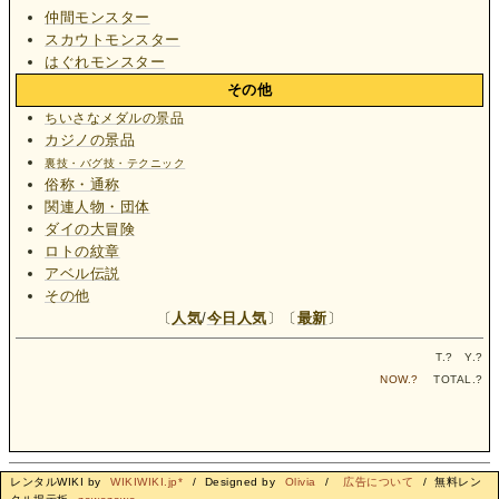
仲間モンスター
スカウトモンスター
はぐれモンスター
その他
ちいさなメダルの景品
カジノの景品
裏技・バグ技・テクニック
俗称・通称
関連人物・団体
ダイの大冒険
ロトの紋章
アベル伝説
その他
〔
人気
/
今日人気
〕〔
最新
〕
T.
?
Y.
?
NOW.
?
TOTAL.
?
レンタルWIKI by
WIKIWIKI.jp*
/ Designed by
Olivia
/
広告について
/ 無料レン