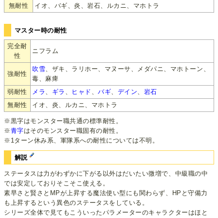
無耐性
イオ、バギ、炎、岩石、ルカニ、マホトラ
マスター時の耐性
完全耐
ニフラム
性
吹雪
、ザキ、ラリホー、マヌーサ、メダパニ、マホトーン、
強耐性
毒、麻痺
弱耐性
メラ
、
ギラ
、
ヒャド
、
バギ
、
デイン
、
岩石
無耐性
イオ、炎、ルカニ、マホトラ
※黒字はモンスター職共通の標準耐性。
※
青字
はそのモンスター職固有の耐性。
※1ターン休み系、軍隊系への耐性については不明。
解説
ステータスは力がわずかに下がる以外はだいたい微増で、中級職の中
では安定しておりそこそこ使える。
素早さと賢さとMPが上昇する魔法使い型にも関わらず、HPと守備力
も上昇するという異色のステータスをしている。
シリーズ全体で見てもこういったパラメーターのキャラクターはほと