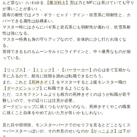
んど居ない（いわゆる
【魔法戦士】
型は力とMPには長けていても守り
が薄いことが多い）。
固有の耐性ではメラ・ギラ・ヒャド・デイン・吹雪系に弱耐性と、カ
バーできる属性は結構多い。
マスター時にはさらにバギ系と岩石系にも弱耐性が備わり、吹雪系耐
性は強になる。
マスター特典も身の守りアップなので、全体的に少し打たれ強くな
る。
習得できるものもムーンサルトにライデインと、中々優秀なものが揃
っている。
【リップス】
・
【ミミック】
・
【バーサーカー】
の心は全て宝箱から
手に入るので、順当に段階を踏めば転職できるだろう。
また、これと
【死神きぞく】
をマスターすると上級モンスター職の
【ダークビショップ】
に転職できるようになる。
ただ、コスモファントムよりも相方の死神きぞくのほうが転職が若干
難しいので、その辺りには注意が必要。
ダークビショップに就くつもりがないのなら、死神きぞくやこの職業
に就くこと自体をやめておいた方が良いかもしれない。
見た目や習得技、モンスターパークでのセリフを見るとどことなくス
ーパースターっぽいが、その外見のせいなのか
【かっこよさ】
は下が