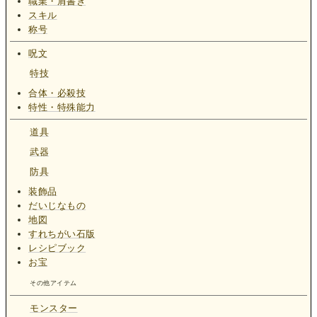
職業・肩書き
スキル
称号
呪文
特技
合体・必殺技
特性・特殊能力
道具
武器
防具
装飾品
だいじなもの
地図
すれちがい石版
レシピブック
お宝
その他アイテム
モンスター