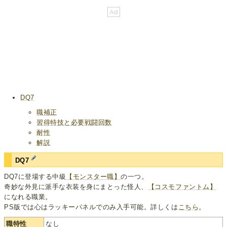
DQ7
職補正
習得特技と必要戦闘回数
耐性
解説
DQ7
DQ7に登場する中級
【モンスター職】
の一つ。
奇妙な外見に派手な衣装を身にまとった怪人、
【コスモファントム】
になれる職業。
PS版では心はラッキーパネルでのみ入手可能。詳しくは
こちら
。
職特性
なし