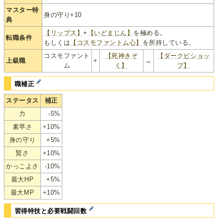
マスター特
身の守り+10
典
【リップス】
+
【いどまじん】
を極める。
転職条件
もしくは
【コスモファントム心】
を所持している。
コスモファント
【死神きぞ
【ダークビショッ
上級職
+
→
ム
く】
プ】
職補正
ステータス
補正
力
-5%
素早さ
+10%
身の守り
+5%
賢さ
+10%
かっこよさ
-10%
最大HP
+5%
最大MP
+10%
習得特技と必要戦闘回数