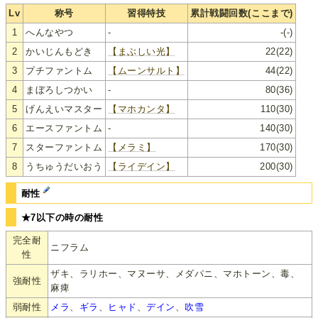
Lv
称号
習得特技
累計戦闘回数(ここまで)
1
へんなやつ
-
-(-)
2
かいじんもどき
【まぶしい光】
22(22)
3
プチファントム
【ムーンサルト】
44(22)
4
まぼろしつかい
-
80(36)
5
げんえいマスター
【マホカンタ】
110(30)
6
エースファントム
-
140(30)
7
スターファントム
【メラミ】
170(30)
8
うちゅうだいおう
【ライデイン】
200(30)
耐性
★7以下の時の耐性
完全耐
ニフラム
性
ザキ、ラリホー、マヌーサ、メダパニ、マホトーン、毒、
強耐性
麻痺
弱耐性
メラ
、
ギラ
、
ヒャド
、
デイン
、
吹雪