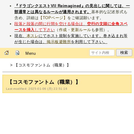
『ドラゴンクエストVII Reimagined』の見出しに関しては、一
部通常とは異なるルールが適用されます。
基本的な記述形式も
含め、詳細は
【TOPページ】
をご確認願います。
段落と段落の間に行間を空ける場合は、
空行の文頭に全角スペ
ースを挿入
して下さい
（
作成・更新ルール
も参照）。
現在、
本スレ
にてホスト規制を実施しています。巻き込まれ等
が生じた場合は、
掲示板避難所
を利用して下さい。
Menu
> 【コスモファントム（職業）】
【コスモファントム（職業）】
Last-modified: 2025-01-06 (月) 22:51:16