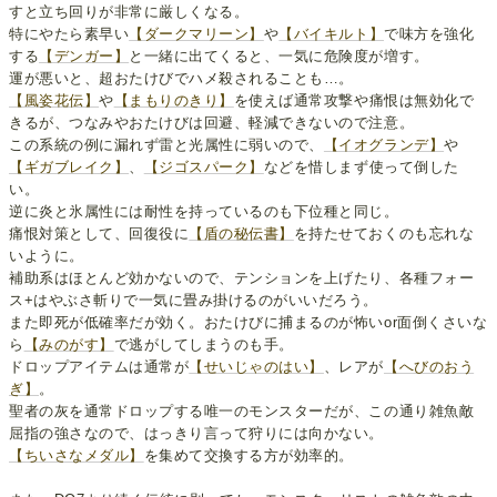
すと立ち回りが非常に厳しくなる。
特にやたら素早い
【ダークマリーン】
や
【バイキルト】
で味方を強化
する
【デンガー】
と一緒に出てくると、一気に危険度が増す。
運が悪いと、超おたけびでハメ殺されることも…。
【風姿花伝】
や
【まもりのきり】
を使えば通常攻撃や痛恨は無効化で
きるが、つなみやおたけびは回避、軽減できないので注意。
この系統の例に漏れず雷と光属性に弱いので、
【イオグランデ】
や
【ギガブレイク】
、
【ジゴスパーク】
などを惜しまず使って倒した
い。
逆に炎と氷属性には耐性を持っているのも下位種と同じ。
痛恨対策として、回復役に
【盾の秘伝書】
を持たせておくのも忘れな
いように。
補助系はほとんど効かないので、テンションを上げたり、各種フォー
ス+はやぶさ斬りで一気に畳み掛けるのがいいだろう。
また即死が低確率だが効く。おたけびに捕まるのが怖いor面倒くさいな
ら
【みのがす】
で逃がしてしまうのも手。
ドロップアイテムは通常が
【せいじゃのはい】
、レアが
【へびのおう
ぎ】
。
聖者の灰を通常ドロップする唯一のモンスターだが、この通り雑魚敵
屈指の強さなので、はっきり言って狩りには向かない。
【ちいさなメダル】
を集めて交換する方が効率的。