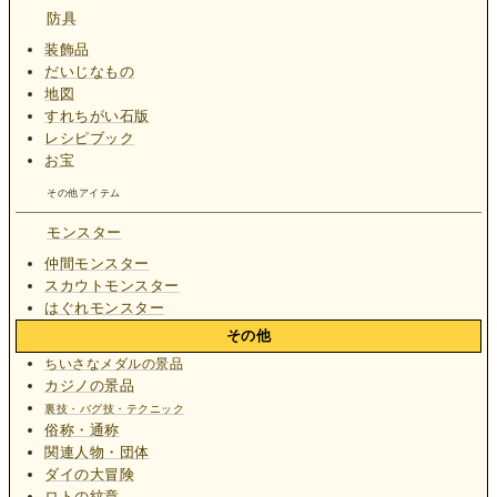
防具
装飾品
だいじなもの
地図
すれちがい石版
レシピブック
お宝
その他アイテム
モンスター
仲間モンスター
スカウトモンスター
はぐれモンスター
その他
ちいさなメダルの景品
カジノの景品
裏技・バグ技・テクニック
俗称・通称
関連人物・団体
ダイの大冒険
ロトの紋章