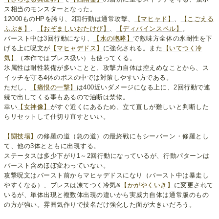
ス相当のモンスターとなった。
12000ものHPを誇り、2回行動は通常攻撃、
【マヒャド】
、
【こごえる
ふぶき】
、
【おぞましいおたけび】
、
【ディバインスペル】
。
バースト中は3回行動になり、
【水の咆哮】
で敵味方全体の氷耐性を下
げる上に呪文が
【マヒャデドス】
に強化される。また
【いてつく冷
気】
（本作ではブレス扱い）も使ってくる。
氷属性は耐性装備が多いことと、攻撃力自体は控えめなことから、ス
イッチを守る4体のボスの中では対策しやすい方である。
ただし、
【痛恨の一撃】
は400近いダメージになる上に、2回行動で連
続で出してくる事もあるので油断は禁物。
幸い
【女神像】
がすぐ近くにあるため、立て直しが難しいと判断した
らリセットして仕切り直すといい。
【闘技場】
の修羅の道（急の道）の最終戦にもシーバーン・修羅とし
て、他の3体とともに出現する。
ステータスは多少下がり1～2回行動になっているが、行動パターンは
バースト含めほぼ変わっていない。
攻撃呪文はバースト前からマヒャデドスになり（バースト中は暴走し
やすくなる）、ブレスは凍てつく冷気&
【かがやくいき】
に変更されて
いるが、単体出現と複数体出現の違いから実威力自体は通常版のもの
の方が強い。雰囲気作りで技名だけ強化した面が大きいだろう。