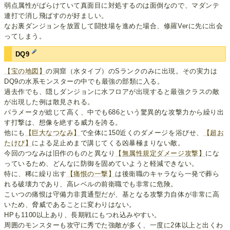
弱点属性がばらけていて真面目に対処するのは面倒なので、マダンテ
連打で消し飛ばすのが好ましい。
なお裏ダンジョンを放置して闘技場を進めた場合、修羅Verに先に出会
ってしまう。
DQ9
【宝の地図】
の洞窟（水タイプ）のSランクのみに出現。その実力は
DQ9の水系モンスターの中でも最強の部類に入る。
過去作でも、隠しダンジョンに水フロアが出現すると最強クラスの敵
が出現した例は散見される。
パラメータが総じて高く、中でも686という驚異的な攻撃力から繰り出
す打撃は、想像を絶する威力を誇る。
他にも
【巨大なつなみ】
で全体に150近くのダメージを浴びせ、
【超お
たけび】
による足止めまで講じてくる凶暴極まりない敵。
今回のつなみは旧作のものと異なり
【無属性規定ダメージ攻撃】
にな
っているため、どんなに防御を固めていようと軽減できない。
特に、稀に繰り出す
【痛恨の一撃】
は後衛職のキャラなら一発で葬ら
れる破壊力であり、高レベルの前衛職でも非常に危険。
こいつの痛恨は守備力非貫通型だが、基となる攻撃力自体が非常に高
いため、脅威であることに変わりはない。
HPも1100以上あり、長期戦にもつれ込みやすい。
周囲のモンスターも攻守に秀でた強敵が多く、一度に2体以上と出くわ