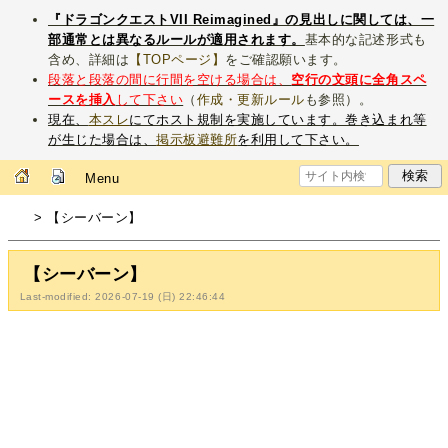
『ドラゴンクエストVII Reimagined』の見出しに関しては、一
部通常とは異なるルールが適用されます。
基本的な記述形式も
含め、詳細は
【TOPページ】
をご確認願います。
段落と段落の間に行間を空ける場合は、
空行の文頭に全角スペ
ースを挿入
して下さい
（
作成・更新ルール
も参照）。
現在、
本スレ
にてホスト規制を実施しています。巻き込まれ等
が生じた場合は、
掲示板避難所
を利用して下さい。
Menu
> 【シーバーン】
【シーバーン】
Last-modified: 2026-07-19 (日) 22:46:44