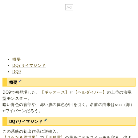
概要
DQ7リイマジンド
DQ9
概要
DQ9で初登場した、
【ギャオース】
と
【ヘルダイバー】
の上位の海竜
型モンスター。
暗い青色の背部や、赤い腹の体色が目を引く。名前の由来はsea（海）
+ワイバーンだろう。
DQ7リイマジンド
この系統の初出作品に逆輸入。
【さらなる異世界】
で
【四精霊】
の居所に至るスイッチを守る、強ボ