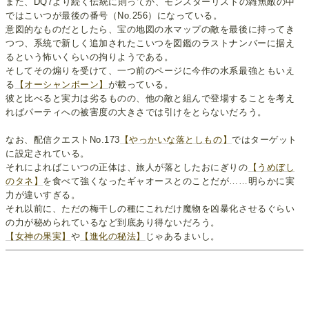
また、DQ7より続く伝統に則ってか、モンスターリストの雑魚敵の中
ではこいつが最後の番号（No.256）になっている。
意図的なものだとしたら、宝の地図の水マップの敵を最後に持ってき
つつ、系統で新しく追加されたこいつを図鑑のラストナンバーに据え
るという怖いくらいの拘りようである。
そしてその煽りを受けて、一つ前のページに今作の水系最強ともいえ
る
【オーシャンボーン】
が載っている。
彼と比べると実力は劣るものの、他の敵と組んで登場することを考え
ればパーティへの被害度の大きさでは引けをとらないだろう。
なお、配信クエストNo.173
【やっかいな落としもの】
ではターゲット
に設定されている。
それによればこいつの正体は、旅人が落としたおにぎりの
【うめぼし
のタネ】
を食べて強くなったギャオースとのことだが……明らかに実
力が違いすぎる。
それ以前に、ただの梅干しの種にこれだけ魔物を凶暴化させるぐらい
の力が秘められているなど到底あり得ないだろう。
【女神の果実】
や
【進化の秘法】
じゃあるまいし。