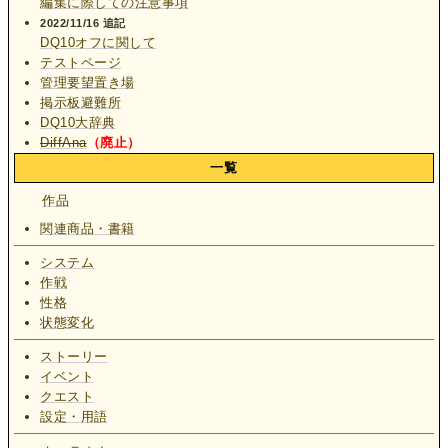
編集に際しての注意事項
2022/11/16 追記
DQ10オフに関して
テストページ
管理要望置き場
掲示板避難所
DQ10大辞典
DiffAna
（廃止）
一覧
作品
関連商品・書籍
システム
作戦
性格
状態変化
ストーリー
イベント
クエスト
設定・用語